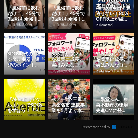
「風俗前に飲む
「風俗前に飲む
Amazon今日も見
だけ！」45分で
だけ！」45分で
逃せない！80%
3回戦も余裕！9
3回戦も余裕！9
OFF以上が続々
80円で朝まで絶
80円で朝まで絶
登場
PR(健商株式会社)
PR(健商株式会社)
PR(Amazon)
好調
好調
SDGs時代の「デ
SNSアカウント
SNSアカウント
ジタル機器」選
を着実に成長。
を着実に成長。
びのポイントと
実はみんなココ
実はみんなココ
は！？働く人の
使ってます。
使ってます。
PR(Dreaw合同会社)
PR(Dreaw合同会社)
約7割がSDGs関
連...
『AkeruE（アケ
ペアーズ×三重
二階堂ふみ、東
ルエ）』でSDGs
県桑名市 連携事
急不動産の環境
を学ぼう！「Pa
業を5月より本
先進CMに登
nasonic SDGs ...
格スタート！少
場！1月1日より
子化対策の新た
放映開始 | YESN
な取り組...
E...
Recommended by