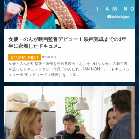
女優・のんが映画監督デビュー！ 映画完成までの1年
半に密着したドキュメ...
ENTERTAINMENT
2019.09.18
女優・のんが初監督・製作を務める映画『おちをつけなんせ』の舞台裏
を追ったドキュメンタリー作品『のんたれ（I AM NON）』（ドキュメン
タリー全 10 エピソード＋映画）を 、20……