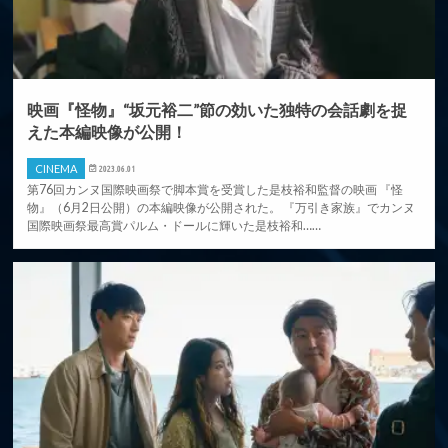
映画『怪物』“坂元裕二”節の効いた独特の会話劇を捉
えた本編映像が公開！
CINEMA
2023.06.01
第76回カンヌ国際映画祭で脚本賞を受賞した是枝裕和監督の映画 『怪
物』（6月2日公開）の本編映像が公開された。 『万引き家族』でカンヌ
国際映画祭最高賞パルム・ドールに輝いた是枝裕和……