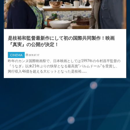
是枝裕和監督最新作にして初の国際共同製作！映画
『真実』の公開が決定！
CINEMA
2019.07.17
昨年のカンヌ国際映画祭で、日本映画としては1997年の今村昌平監督の
『うなぎ』以来21年ぶりの快挙となる最高賞“パルムドール”を受賞し、
興行収入46億を超える大ヒットとなった是枝裕……