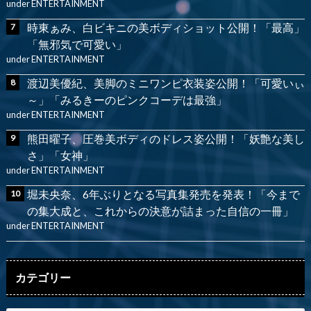
under
ENTERTAINMENT
時東ぁみ、白ビキニの美ボディショット公開！「最高」
「無邪気で可愛い」
under
ENTERTAINMENT
渡辺美優紀、美脚のミニワンピ衣装姿公開！「可愛いぃ
～」「みるきーのピンクコーデは最強」
under
ENTERTAINMENT
熊田曜子、圧巻美ボディのドレス姿公開！「妖艶な美し
さ」「女神」
under
ENTERTAINMENT
堀未央奈、6年ぶりとなる写真集発売を発表！「今まで
の集大成と、これからの決意が詰まった自信の一冊」
under
ENTERTAINMENT
カテゴリー