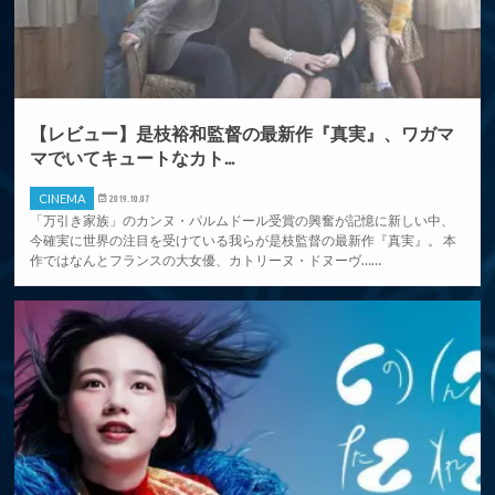
【レビュー】是枝裕和監督の最新作『真実』、ワガマ
マでいてキュートなカト...
CINEMA
2019.10.07
「万引き家族」のカンヌ・パルムドール受賞の興奮が記憶に新しい中、
今確実に世界の注目を受けている我らが是枝監督の最新作『真実』。 本
作ではなんとフランスの大女優、カトリーヌ・ドヌーヴ……