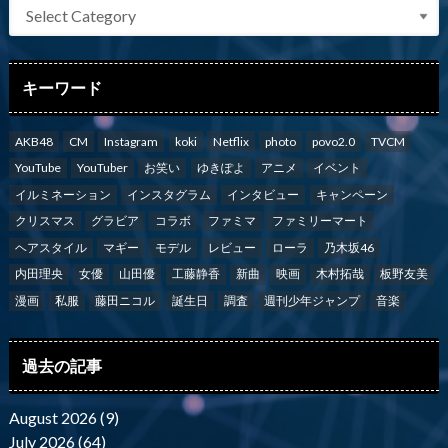
キーワード
AKB48
CM
Instagram
koki
Netflix
photo
povo2.0
TVCM
YouTube
YouTuber
お笑い
ゆきぽよ
アニメ
イベント
イルミネーション
インスタグラム
インタビュー
キャンペーン
クリスマス
グラビア
コラボ
ファミマ
ファミリーマート
ヘアスタイル
マギー
モデル
レビュー
ローラ
乃木坂46
内田理央
女優
山田優
工藤静香
新曲
映画
木村拓哉
板野友美
漫画
私服
藤田ニコル
誕生日
調査
週刊少年ジャンプ
音楽
過去の記事
August 2026 (9)
July 2026 (64)