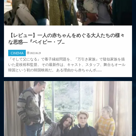
【レビュー】一人の赤ちゃんをめぐる大人たちの様々
な思惑―『ベイビー・ブ...
CINEMA
2022.06.29
『そして父になる』で養子縁組問題を、『万引き家族』で疑似家族を描
いた是枝裕和監督。 その最新作は、キャスト、スタッフ、舞台もオール
韓国という初の韓国映画だ。 ある理由から赤ちゃんポ……