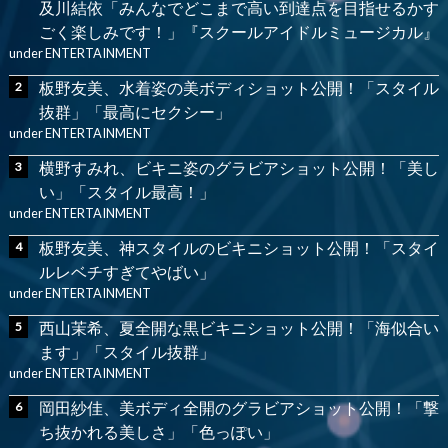
及川結依「みんなでどこまで高い到達点を目指せるかす
ごく楽しみです！」『スクールアイドルミュージカル』
under
ENTERTAINMENT
板野友美、水着姿の美ボディショット公開！「スタイル
抜群」「最高にセクシー」
under
ENTERTAINMENT
横野すみれ、ビキニ姿のグラビアショット公開！「美し
い」「スタイル最高！」
under
ENTERTAINMENT
板野友美、神スタイルのビキニショット公開！「スタイ
ルレベチすぎてやばい」
under
ENTERTAINMENT
西山茉希、夏全開な黒ビキニショット公開！「海似合い
ます」「スタイル抜群」
under
ENTERTAINMENT
岡田紗佳、美ボディ全開のグラビアショット公開！「撃
ち抜かれる美しさ」「色っぽい」