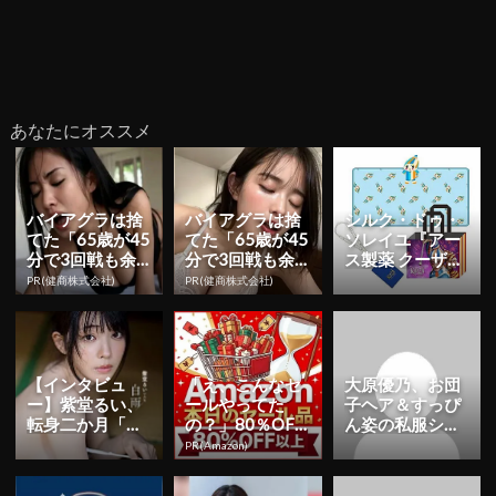
あなたにオススメ
バイアグラは捨
バイアグラは捨
シルク・ドゥ・
てた「65歳が45
てた「65歳が45
ソレイユ『アー
分で3回戦も余
分で3回戦も余
ス製薬 クーザ』
裕」980円で朝
裕」980円で朝
東京公演の日程
PR(健商株式会社)
PR(健商株式会社)
まで絶好調！
まで絶好調！
＆チケット情報
解禁！日...
【インタビュ
「え、こんなセ
大原優乃、お団
ー】紫堂るい、
ールやってた
子ヘア＆すっぴ
転身二か月「も
の？」80％OFF
ん姿の私服ショ
っと知っていた
以上が続々登
ット公開！「す
PR(Amazon)
だくことを目標
場！Amazonの本
っぴん可愛すぎ
に」 初ヘア...
気が...
です」「天...