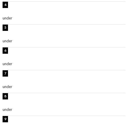
岡田紗佳、美ボディ全開のグラビアショット公開！「撃
ち抜かれる美しさ」「色っぽい」
under
ENTERTAINMENT
西山茉希、夏全開な黒ビキニショット公開！「海似合い
ます」「スタイル抜群」
under
ENTERTAINMENT
時東ぁみ、白ビキニの美ボディショット公開！「最高」
「無邪気で可愛い」
under
ENTERTAINMENT
渡辺美優紀、美脚のミニワンピ衣装姿公開！「可愛いぃ
～」「みるきーのピンクコーデは最強」
under
ENTERTAINMENT
熊田曜子、圧巻美ボディのドレス姿公開！「妖艶な美し
さ」「女神」
under
ENTERTAINMENT
堀未央奈、6年ぶりとなる写真集発売を発表！「今まで
の集大成と、これからの決意が詰まった自信の一冊」