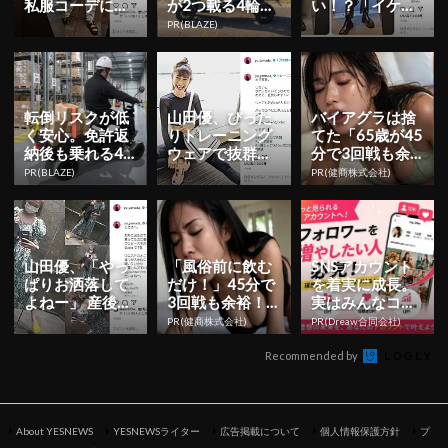
私服コーデに
が2つ載る4輪シ
い！？「イケメ
「一般人には無
ニアカー
ンすぎる」私服
PR(BLAZE)
理？」
ショット公開
転倒リスクが低
山田優、ぴった
バイアグラは捨
く安心。免許返
りトレーニング
てた「65歳が45
納後も乗れる4
ウェアで抜群の
分で3回戦も余
輪シニアカー
美スレンダーボ
裕」980円で朝
PR(BLAZE)
PR(健商株式会社)
ディを公開！
まで絶好調！
山田優、「やっ
「風俗前に飲む
SNSアカウント
ぱりお洒落して
だけ！」45分で
を着実に成長。
よねー」 産後と
3回戦も余裕！9
実はみんなココ
は思えないスタ
80円で朝まで絶
使ってます。
PR(健商株式会社)
PR(Dreaw合同会社)
イル！さくっと
好調
お出かけ...
Recommended by
About YESNEWS
YESNEWSライター
広告掲載について
個人情報保護方針
プ