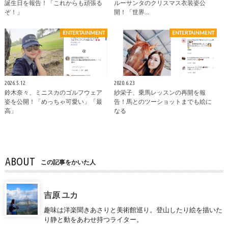
誕生日を報告！「これからも頑張る
ルーサンタのクリスマス衣装姿公
ぞ！」
開！「世界…
ENTERTAINMENT
ENTERTAINMENT
2026.5.12
2020.6.23
鈴木奈々、ミニスカのゴルフウェア
紗栄子、乗馬レッスンの再開を報
姿を公開！「めっちゃ可愛い」「最
告！馬とのツーショットまでも絵に
高」
なる
ABOUT
この記事をかいた人
吉原 ユカ
趣味は洋楽聞きあさりと美術館巡り。登山したり絵を描いた
り静と動をあわせ持つライター。