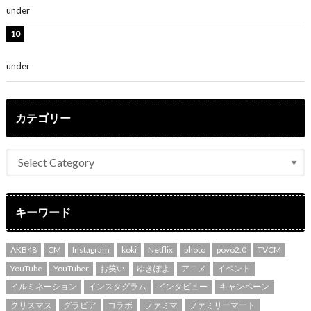
under
ENTERTAINMENT
吉川愛、艶やかな浴衣姿公開！「綺麗すぎ」「とっても
素敵」
under
ENTERTAINMENT
カテゴリー
キーワード
AKB48
CM
Instagram
koki
Netflix
photo
povo2.0
TVCM
YouTube
YouTuber
お笑い
ゆきぽよ
アニメ
イベント
イルミネーション
インスタグラム
インタビュー
キャンペーン
クリスマス
グラビア
コラボ
ファミマ
ファミリーマート