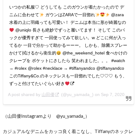
いつかの私服♡ どうしても このガウンが着たかったので デ
ニムに合わせて
ガウンはZARAで一目惚れ
@zara
水着の上に羽織っても可愛い！ デニムは本当に形が綺麗なの
@uniqlo 長さも絶妙でずっと履いてます！ そして このバ
ックが優秀すぎて 一回使ってみて欲しい。w どこに何が入っ
てるか 一目で分かって助かるーーー。 しかも、除菌スプレー
かけて拭けるから衛生的
@the_weekend_hotel 食べかけの
クレープを ポケットにさしたら 笑われました。。。 #watch
→ #rolex @rolex #necklace → #tiffanyandco @tiffanyandco
このTiffany&Co.のネックレスも一目惚れでした♡♡♡ もう、
ずっと付けてたいぐらい好き
A post shared by
山田優
(@yu_yamada_) on
Sep 7, 2020 at 8:55pm PDT
（山田優Instagramより @yu_yamada_）
カジュアルなデニムをカッコ良く着こなし、Tiffanyのネックレ