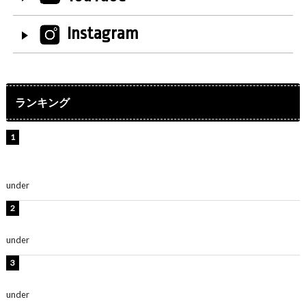
Instagram
ランキング
【インタビュー】堀内まり菜＆宮本佳林＆杏ジュリア＆
及川結依「みんなでどこまで高い到達点を目指せるかす
ごく楽しみです！」『スクールアイドルミュージカル』
under
ENTERTAINMENT
横野すみれ、ビキニ姿のグラビアショット公開！「美し
い」「スタイル最高！」
under
ENTERTAINMENT
板野友美、神スタイルのビキニショット公開！「スタイ
ルレベチすぎてやばい」
under
ENTERTAINMENT