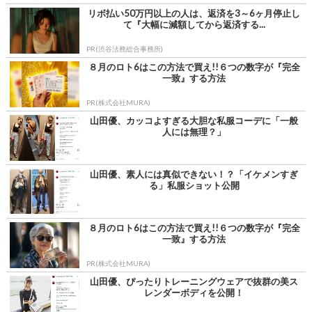
リボ払い50万円以上の人は、返済を3～6ヶ月停止し
て『大幅に減額してから返済する...
PR(渋谷法務総合事務所)
８月のロト6はこの方法で買え!!６つの数字が『完全
一致』する方法
PR(株式会社MURA)
山田優、カッコよすぎる大胆な私服コーデに「一般
人には無理？」
山田優、素人には真似できない！？「イケメンすぎ
る」私服ショット公開
８月のロト6はこの方法で買え!!６つの数字が『完全
一致』する方法
PR(株式会社MURA)
山田優、ぴったりトレーニングウェアで抜群の美ス
レンダーボディを公開！