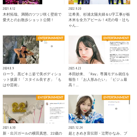
2021.4.12
2022.9.20
木村拓哉、満開のツツジ咲く壁前で
辻希美、杉浦太陽夫婦＆U字工事が栃
愛犬とのお散歩ショット公開！
木米を全力アピール！4児の母・辻ち
ゃん…
ENTERTAINMENT
ENTERTAINMENT
2024.8.9
2025.4.23
ローラ、黒ビキニ姿で美ボディショ
本田紗来、「Ray」専属モデル就任を
ット披露！「スタイル良すぎ」「も
報告！「お人形みたい」「ビジュ最
はや芸術」
高！…
ENTERTAINMENT
ENTERTAINMENT
2021.6.30
2025.12.24
新・出川ガールの横田真悠、22歳の
超ときめき宣伝部・辻野かなみ、ブ