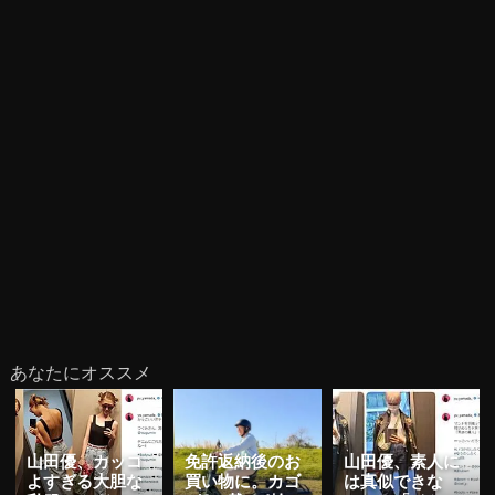
あなたにオススメ
山田優、カッコ
免許返納後のお
山田優、素人に
よすぎる大胆な
買い物に。カゴ
は真似できな