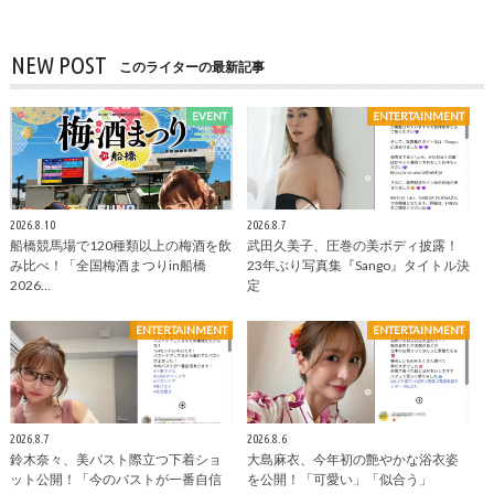
NEW POST
このライターの最新記事
EVENT
ENTERTAINMENT
2026.8.10
2026.8.7
船橋競馬場で120種類以上の梅酒を飲
武田久美子、圧巻の美ボディ披露！
み比べ！「全国梅酒まつりin船橋
23年ぶり写真集『Sango』タイトル決
2026…
定
ENTERTAINMENT
ENTERTAINMENT
2026.8.7
2026.8.6
鈴木奈々、美バスト際立つ下着ショ
大島麻衣、今年初の艶やかな浴衣姿
ット公開！「今のバストが一番自信
を公開！「可愛い」「似合う」