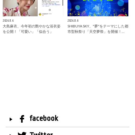
2026.8.6
2026.8.6
大島麻衣、今年初の艶やかな浴衣姿
SHIBUYA SKY、"夢"をテーマにした都
を公開！「可愛い」「似合う」
市型秋祭り「天空夢祭」を開催！…
facebook