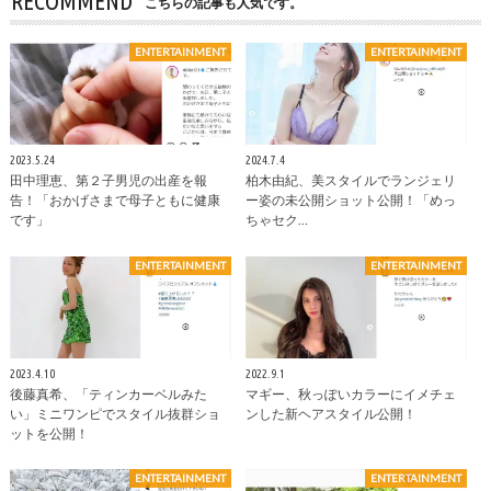
RECOMMEND
こちらの記事も人気です。
ENTERTAINMENT
ENTERTAINMENT
2023.5.24
2024.7.4
田中理恵、第２子男児の出産を報
柏木由紀、美スタイルでランジェリ
告！「おかげさまで母子ともに健康
ー姿の未公開ショット公開！「めっ
です」
ちゃセク…
ENTERTAINMENT
ENTERTAINMENT
2023.4.10
2022.9.1
後藤真希、「ティンカーベルみた
マギー、秋っぽいカラーにイメチェ
い」ミニワンピでスタイル抜群ショ
ンした新ヘアスタイル公開！
ットを公開！
ENTERTAINMENT
ENTERTAINMENT