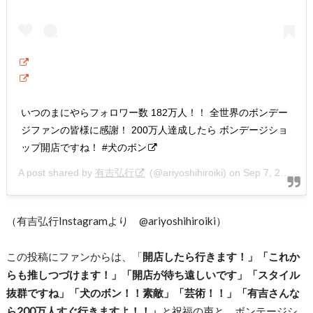
いつのまにやらフォロワー数 182万人！！ 全世界のボンデー
ジファンの皆様に感謝！ 200万人達成したら ボンデージショ
ップ開店ですね！ #犬のボン
A post shared by
有吉弘行
(@ariyoshihiroiki) on
Sep 7, 2020 at 5:22am PDT
（有吉弘行Instagramより @ariyoshihiroiki）
この投稿にファンからは、「
開店したら行きます！」「これか
らも推しつづけます！」「開店が待ち遠しいです」「スタイル
抜群ですね」「犬のボン！！素敵」「芸術！！」「有吉さんな
ら200万人すぐ行きますよ！！」
と祝福の声と、ボンテージシ