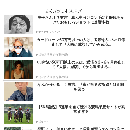
あなたにオススメ
波平さん！？有吉、真ん中分けロン毛に丸眼鏡をか
けたおもしろショットに反響多数
ENTERTAINMENT
カードローン50万円以上の人は、返済を3～6ヶ月停
止して『大幅に減額してから返済...
PR(渋谷法務総合事務所)
リボ払い50万円以上の人は、返済を3～6ヶ月停止し
て『大幅に減額してから返済する...
PR(渋谷法務総合事務所)
なんか分かる！！有吉、「歯が白過ぎる奴とは距離
を保つ」
【SNS騒然】3連単を当て続ける競馬予想サイトが異
常すぎる
PR(ルーツ)
平野ノラ、似合いすぎ！？昭和感漂うスケバン姿に