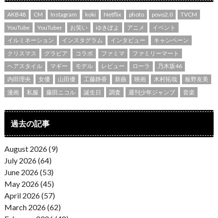
AKB48
CM
Instagram
koki
Netflix
photo
povo2.0
TVCM
YouTube
YouTuber
お笑い
ゆきぽよ
アニメ
イベント
イルミネーション
インスタグラム
インタビュー
キャンペーン
クリスマス
グラビア
コラボ
ファミマ
ファミリーマート
ヘアスタイル
マギー
モデル
レビュー
ローラ
乃木坂46
内田理央
女優
山田優
工藤静香
新曲
映画
木村拓哉
板野友美
漫画
私服
藤田ニコル
誕生日
調査
週刊少年ジャンプ
音楽
過去の記事
August 2026 (9)
July 2026 (64)
June 2026 (53)
May 2026 (45)
April 2026 (57)
March 2026 (62)