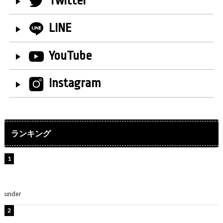
Twitter
LINE
YouTube
Instagram
ランキング
【インタビュー】堀内まり菜＆宮本佳林＆杏ジュリア＆
及川結依「みんなでどこまで高い到達点を目指せるかす
ごく楽しみです！」『スクールアイドルミュージカル』
under
ENTERTAINMENT
横野すみれ、ビキニ姿のグラビアショット公開！「美し
い」「スタイル最高！」