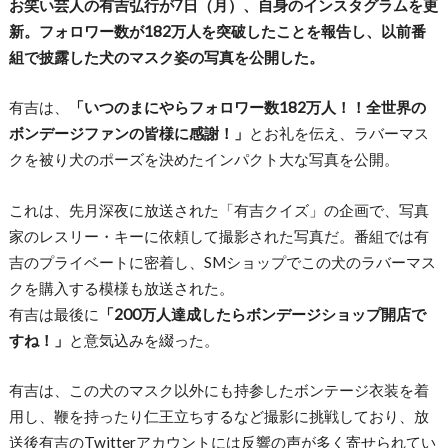
お笑い芸人の有吉弘行が7日（月）、自身のインスタグラムを更
新。フォロワー数が182万人を突破したことを報告し、以前番
組で披露した犬のマスク姿の写真を公開した。
有吉は、
「いつのまにやらフォロワー数182万人！！全世界の
ボンデージファンの皆様に感謝！」
とお礼を伝え、ラバーマス
クを被り犬のポーズを決めたインパクト大な写真を公開。
これは、先月深夜に放送された「有吉クイズ」の企画で、写真
家のレスリー・キーに依頼して撮影された写真だ。番組では有
吉のプライベートに密着し、SMショップでこの犬のラバーマス
クを購入する模様も放送された。
有吉は最後に
「200万人達成したらボンデージショップ開店で
すね！」
と意気込みを綴った。
有吉は、この犬のマスク以外にも持参したボンテージ衣装を着
用し、鞭を持ったり仁王立ちするなど撮影に挑戦しており、放
送後有吉のTwitterアカウントには反響の声が多く寄せられてい