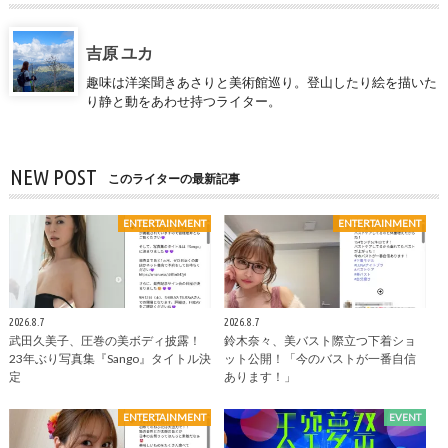
吉原 ユカ
趣味は洋楽聞きあさりと美術館巡り。登山したり絵を描いた
り静と動をあわせ持つライター。
NEW POST
このライターの最新記事
ENTERTAINMENT
ENTERTAINMENT
2026.8.7
2026.8.7
武田久美子、圧巻の美ボディ披露！
鈴木奈々、美バスト際立つ下着ショ
23年ぶり写真集『Sango』タイトル決
ット公開！「今のバストが一番自信
定
あります！」
ENTERTAINMENT
EVENT