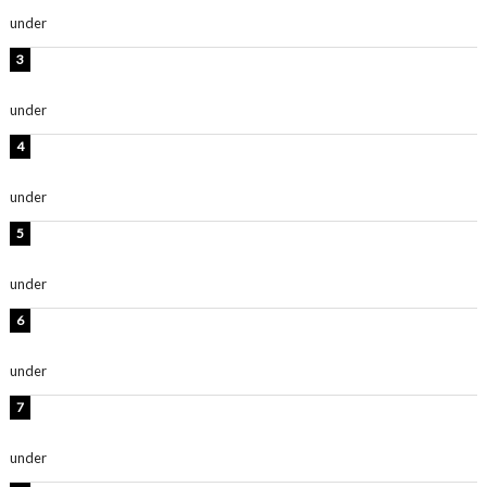
under
ENTERTAINMENT
板野友美、神スタイルのビキニショット公開！「スタイ
ルレベチすぎてやばい」
under
ENTERTAINMENT
岡田紗佳、美ボディ全開のグラビアショット公開！「撃
ち抜かれる美しさ」「色っぽい」
under
ENTERTAINMENT
西山茉希、夏全開な黒ビキニショット公開！「海似合い
ます」「スタイル抜群」
under
ENTERTAINMENT
時東ぁみ、白ビキニの美ボディショット公開！「最高」
「無邪気で可愛い」
under
ENTERTAINMENT
渡辺美優紀、美脚のミニワンピ衣装姿公開！「可愛いぃ
～」「みるきーのピンクコーデは最強」
under
ENTERTAINMENT