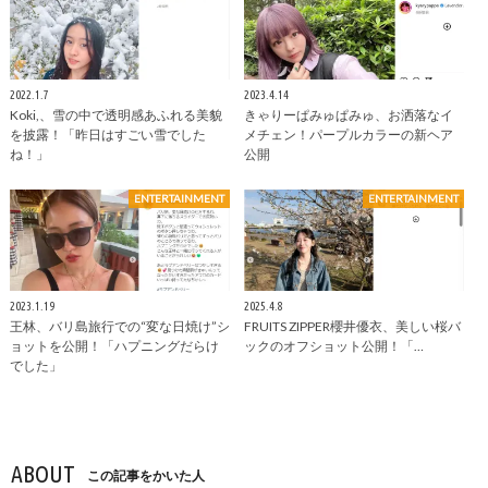
2022.1.7
2023.4.14
Koki,、雪の中で透明感あふれる美貌
きゃりーぱみゅぱみゅ、お洒落なイ
を披露！「昨日はすごい雪でした
メチェン！パープルカラーの新ヘア
ね！」
公開
ENTERTAINMENT
ENTERTAINMENT
2023.1.19
2025.4.8
王林、バリ島旅行での“変な日焼け”シ
FRUITS ZIPPER櫻井優衣、美しい桜バ
ョットを公開！「ハプニングだらけ
ックのオフショット公開！「…
でした」
ABOUT
この記事をかいた人