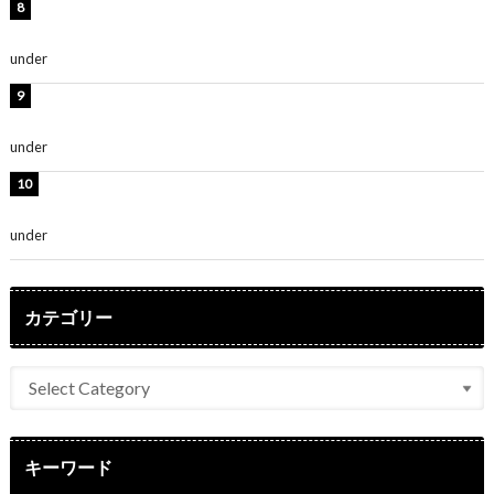
熊田曜子、圧巻美ボディのドレス姿公開！「妖艶な美し
さ」「女神」
under
ENTERTAINMENT
堀未央奈、6年ぶりとなる写真集発売を発表！「今まで
の集大成と、これからの決意が詰まった自信の一冊」
under
ENTERTAINMENT
吉川愛、艶やかな浴衣姿公開！「綺麗すぎ」「とっても
素敵」
under
ENTERTAINMENT
カテゴリー
キーワード