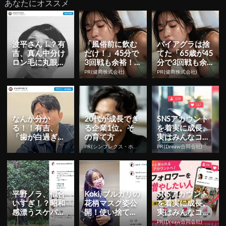
あなたにオススメ
波平さん！？有
「風俗前に飲む
バイアグラは捨
吉、真ん中分け
だけ！」45分で
てた「65歳が45
ロン毛に丸眼鏡
3回戦も余裕！9
分で3回戦も余
をかけたおもし
80円で朝まで絶
裕」980円で朝
PR(健商株式会社)
PR(健商株式会社)
ろショットに反
好調
まで絶好調！
響多数
なんか分か
20代が成長でき
SNSアカウント
る！！有吉、
る企業1位。そ
を着実に成長。
「歯が白過ぎる
の育て方
実はみんなココ
奴とは距離を保
使ってます。
PR(シンプレクス・ホールディングス)
PR(Dreaw合同会社)
つ」
平野ノラ、似合
Koki, ブルガリの
SNSアカウント
いすぎ！？昭和
花柄マスク姿公
を着実に成長。
感漂うスケバン
開！使い捨てマ
実はみんなココ
姿に違和感な
スクが捨てられ
使ってます。
PR(Dreaw合同会社)