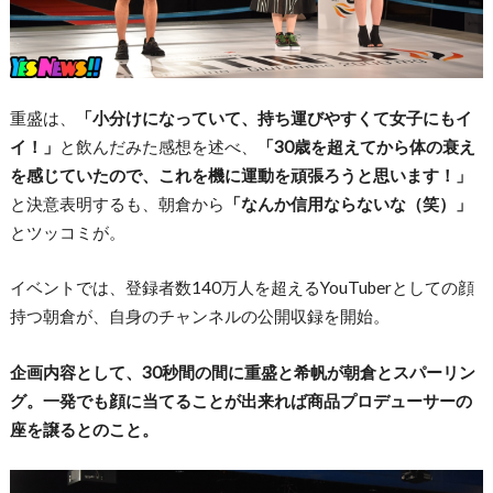
重盛は、
「小分けになっていて、持ち運びやすくて女子にもイ
イ！」
と飲んだみた感想を述べ、
「30歳を超えてから体の衰え
を感じていたので、これを機に運動を頑張ろうと思います！」
と決意表明するも、朝倉から
「なんか信用ならないな（笑）」
とツッコミが。
イベントでは、登録者数140万人を超えるYouTuberとしての顔
持つ朝倉が、自身のチャンネルの公開収録を開始。
企画内容として、30秒間の間に重盛と希帆が朝倉とスパーリン
グ。一発でも顔に当てることが出来れば商品プロデューサーの
座を譲るとのこと。