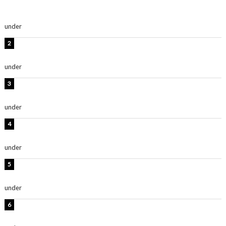
及川結依「みんなでどこまで高い到達点を目指せるかす
ごく楽しみです！」『スクールアイドルミュージカル』
under
ENTERTAINMENT
横野すみれ、ビキニ姿のグラビアショット公開！「美し
い」「スタイル最高！」
under
ENTERTAINMENT
板野友美、神スタイルのビキニショット公開！「スタイ
ルレベチすぎてやばい」
under
ENTERTAINMENT
岡田紗佳、美ボディ全開のグラビアショット公開！「撃
ち抜かれる美しさ」「色っぽい」
under
ENTERTAINMENT
西山茉希、夏全開な黒ビキニショット公開！「海似合い
ます」「スタイル抜群」
under
ENTERTAINMENT
時東ぁみ、白ビキニの美ボディショット公開！「最高」
「無邪気で可愛い」