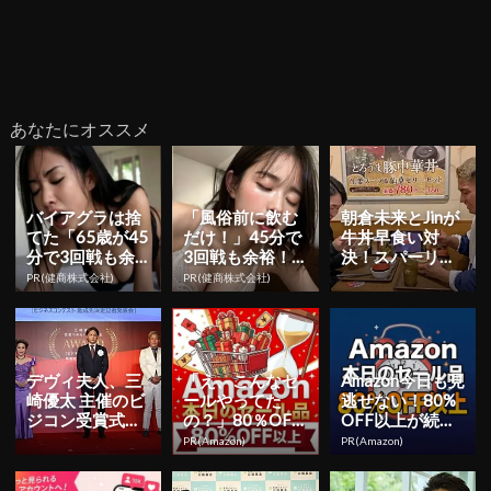
あなたにオススメ
バイアグラは捨
「風俗前に飲む
朝倉未来とJinが
てた「65歳が45
だけ！」45分で
牛丼早食い対
分で3回戦も余
3回戦も余裕！1
決！スパーリン
裕」980円で朝
日31円で朝まで
グで敗れたJinは
PR(健商株式会社)
PR(健商株式会社)
まで絶好調！
絶好調
雪辱を果たせる
か？
デヴィ夫人、三
「え、こんなセ
Amazon今日も見
崎優太 主催のビ
ールやってた
逃せない！80%
ジコン受賞式で
の？」80％OFF
OFF以上が続々
若者にエール
以上が続々登
登場
PR(Amazon)
PR(Amazon)
「目的、目標、
場！Amazonの本
使命感を持...
気が...