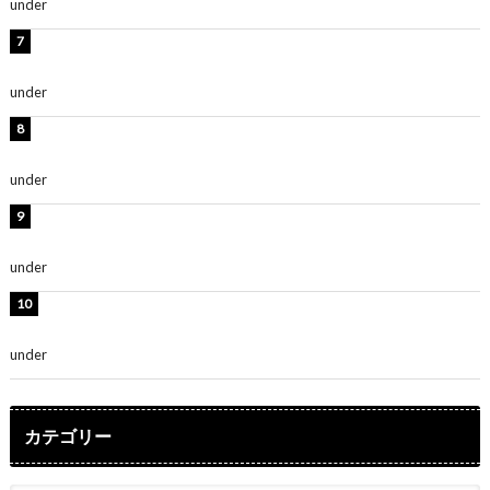
under
ENTERTAINMENT
渡辺美優紀、美脚のミニワンピ衣装姿公開！「可愛いぃ
～」「みるきーのピンクコーデは最強」
under
ENTERTAINMENT
熊田曜子、圧巻美ボディのドレス姿公開！「妖艶な美し
さ」「女神」
under
ENTERTAINMENT
堀未央奈、6年ぶりとなる写真集発売を発表！「今まで
の集大成と、これからの決意が詰まった自信の一冊」
under
ENTERTAINMENT
吉川愛、艶やかな浴衣姿公開！「綺麗すぎ」「とっても
素敵」
under
ENTERTAINMENT
カテゴリー