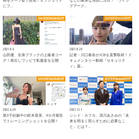
画をスーツ姿で告知！オフショット
なしの重厚な演技に注目！「ウイン
にフ…
グアーク…
ENTERTAINMENT
ENTERTAINMENT
2021.8.6
2021.8.20
山田優、全身ブラックの上級者コー
記者・川口春奈がJCBを直撃取材！ド
デ！肩出しワンピで私服姿を公開
キュメンタリー動画『セキュリテ
ィ』篇…
ENTERTAINMENT
ENTERTAINMENT
2022.6.24
2023.12.1
第3子妊娠中の鈴木亜美、9カ月報告
シシド・カフカ、清川あさみの「未
でトレーニングショットを公開！
来を明るく照らすために必要なこ
と」とは？…