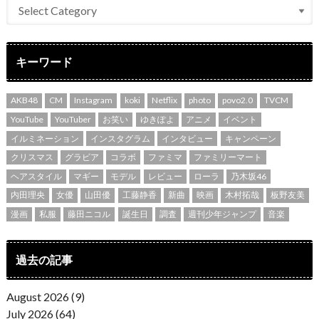
キーワード
AKB48
CM
Instagram
koki
Netflix
photo
povo2.0
TVCM
YouTube
YouTuber
お笑い
ゆきぽよ
アニメ
イベント
イルミネーション
インスタグラム
インタビュー
キャンペーン
クリスマス
グラビア
コラボ
ファミマ
ファミリーマート
ヘアスタイル
マギー
モデル
レビュー
ローラ
乃木坂46
内田理央
女優
山田優
工藤静香
新曲
映画
木村拓哉
板野友美
漫画
私服
藤田ニコル
誕生日
調査
週刊少年ジャンプ
音楽
過去の記事
August 2026 (9)
July 2026 (64)