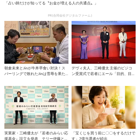
「占い師だけが知ってる〝お金が増える人の共通点〟」
PR(合同会社デジタルファーム )
朝倉未来とJinが牛丼早食い対決！ス
デヴィ夫人、三崎優太 主催のビジコ
パーリングで敗れたJinは雪辱を果た
ン受賞式で若者にエール「目的、目
せるか？
標、使命感を持...
実業家・三崎優太が『若者のみらい応
「宝くじを買う前に〇〇をするだけで
援基金』設立を発表 テリー伊藤とト
す」7億当選者が続出