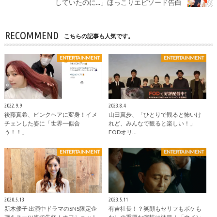
していたのに...」ほっこりエピソード告白
RECOMMEND
こちらの記事も人気です。
ENTERTAINMENT
ENTERTAINMENT
2022.9.9
2023.8.4
後藤真希、ピンクヘアに変身！イメ
山田真歩、「ひとりで観ると怖いけ
チェンした姿に「世界一似合
れど、みんなで観ると楽しい！」
う！！」
FODオリ…
ENTERTAINMENT
ENTERTAINMENT
2020.5.13
2023.5.11
新木優子 出演中ドラマのSNS限定企
有吉社長！？笑顔もセリフもボケも