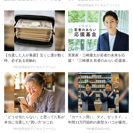
ークショー「...
PR(合同会社デジタルファーム )
【当選した人が暴露】宝くじ運が動く
実業家・三崎優太が若者の未来を応
時、必ずある前触れ
援！『三崎優太 若者のみらい応援基
金』創設し1億...
PR(合同会社デジタルファーム )
「どうせ当たらない」と思ってた私が
『カートン買い、ダメ。ゼッタイ。』
本当に当選した“買い方”がこれ
年間11万円節約の新型タバコが爆売
れ
PR(合同会社デジタルファーム )
PR(株式会社HAL)