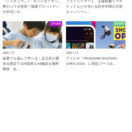
『ハイチュウ』×『スパイダーマン』
ファミリーマート、宝塚歌劇ペアチ
夢のコラボ実現！抽選でスパイディ
ケットなどが当たる約半年間の大型
が自宅にや…
キャンペーン…
OTHER
EVENT
2026.7.27
2026.7.13
猛暑でも遊んで学べる！足立区が夏
アドビが『MURASAKI SHONAN
休み限定で109講座＆44施設を無料
OPEN 2026』に特設ブース出…
開放『あ…