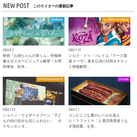
NEW POST
このライターの最新記事
CINEMA
ENTERTAINMENT
2026.8.5
2026.7.31
映画『お姉ちゃんの翠くん』特報映
シルク・ドゥ・ソレイユ『アース製
像＆ポスタービジュアル解禁！久間
薬 クーザ』東京公演の日程＆チケッ
田琳加、松本…
ト情報解禁…
ENTERTAINMENT
OTHER
2026.7.23
2026.7.1
ショーン・ウォザースプーン「子ど
コンビニうな重のレベルを超え
もの頃の自分も信じられない」 ポ
た！？ファミマ「上 鹿児島県産うな
ケモンセンタ…
ぎ蒲焼重」を実…