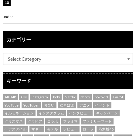
堀未央奈、6年ぶりとなる写真集発売を発表！「今まで
の集大成と、これからの決意が詰まった自信の一冊」
under
ENTERTAINMENT
カテゴリー
キーワード
AKB48
CM
Instagram
koki
Netflix
photo
povo2.0
TVCM
YouTube
YouTuber
お笑い
ゆきぽよ
アニメ
イベント
イルミネーション
インスタグラム
インタビュー
キャンペーン
クリスマス
グラビア
コラボ
ファミマ
ファミリーマート
ヘアスタイル
マギー
モデル
レビュー
ローラ
乃木坂46