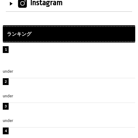
Instagram
ランキング
【インタビュー】堀内まり菜＆宮本佳林＆杏ジュリア＆
及川結依「みんなでどこまで高い到達点を目指せるかす
ごく楽しみです！」『スクールアイドルミュージカル』
under
ENTERTAINMENT
板野友美、水着姿の美ボディショット公開！「スタイル
抜群」「最高にセクシー」
under
ENTERTAINMENT
横野すみれ、ビキニ姿のグラビアショット公開！「美し
い」「スタイル最高！」
under
ENTERTAINMENT
板野友美、神スタイルのビキニショット公開！「スタイ