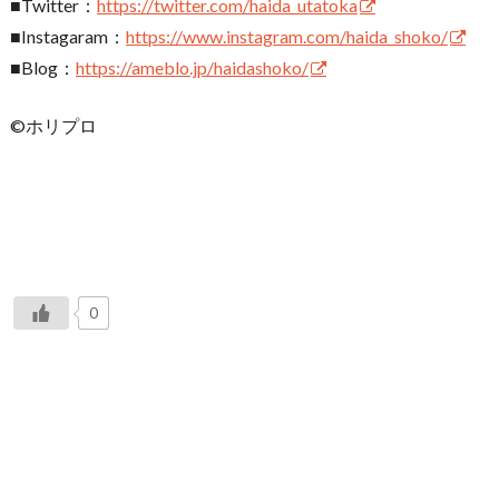
■Twitter：
https://twitter.com/haida_utatoka
■Instagaram：
https://www.instagram.com/haida_shoko/
■Blog：
https://ameblo.jp/haidashoko/
©ホリプロ
0