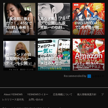
朝まで絶好調！
いること」！？
ベネッセ「...
「風俗前に飲む
草なぎ剛、ブロ
大阪・梅田の「L
だけ！」45分で
グで公開した萩
INKS UMEDA」
3回戦も余裕！9
本欽一の似顔絵
で1周年祭が開
80円で朝まで絶
と意味深い言葉
催決定！超豪華
PR(健商株式会社)
好調
にファンから絶
なキャンペー
賛の声が殺...
ン...
ローランドが自
SNSアカウント
「え、こんなセ
粛期間中のルー
を着実に成長。
ールやってた
ティンを公開！
実はみんなココ
の？」80％OFF
『ラブライ
使ってます。
以上が続々登
PR(Dreaw合同会社)
PR(Amazon)
ブ！』について
場！Amazonの本
ユニークなイ
気が...
Recommended by
ラ...
About YESNEWS
YESNEWSライター
広告掲載について
個人情報保護方針
プ
レスリリース送付先
お問い合わせ