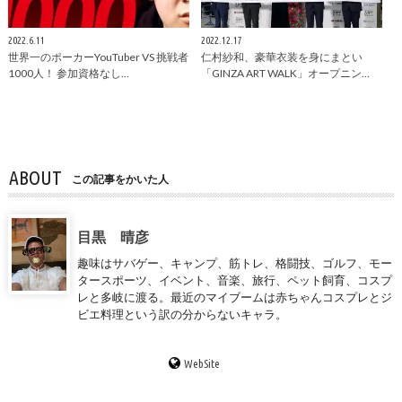
2022.6.11
2022.12.17
世界一のポーカーYouTuber VS 挑戦者
仁村紗和、豪華衣装を身にまとい
1000人！ 参加資格なし…
「GINZA ART WALK」オープニン…
ABOUT
この記事をかいた人
目黒 晴彦
趣味はサバゲー、キャンプ、筋トレ、格闘技、ゴルフ、モー
タースポーツ、イベント、音楽、旅行、ペット飼育、コスプ
レと多岐に渡る。最近のマイブームは赤ちゃんコスプレとジ
ビエ料理という訳の分からないキャラ。
WebSite