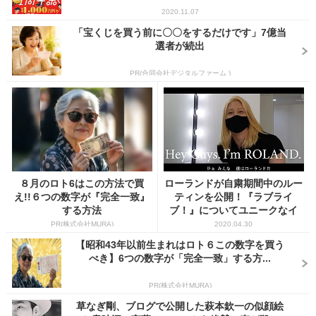
2020.11.07
「宝くじを買う前に〇〇をするだけです」7億当
選者が続出
PR(合同会社デジタルファーム )
８月のロト6はこの方法で買
ローランドが自粛期間中のルー
え!!６つの数字が『完全一致』
ティンを公開！『ラブライ
する方法
ブ！』についてユニークなイ
ラ...
PR(株式会社MURA)
2020.04.30
【昭和43年以前生まれはロト６この数字を買う
べき】6つの数字が「完全一致」する方...
PR(株式会社MURA)
草なぎ剛、ブログで公開した萩本欽一の似顔絵