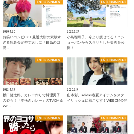
ENTERTAINMENT
ENTERTAINMENT
2020.4.20
2022.5.27
お笑いコンビEXIT 兼近大樹の素敵す
小島瑠璃子、今より痩せてる！？シ
ぎる飲み会定型文返しに「最高の口
ョーパンからスラリとした美脚を公
説…
開！
ENTERTAINMENT
ENTERTAINMENT
2022.4.13
2020.3.9
坂口健太郎、カレー作りで料理男子
山本彩、adidas春夏アイテムをスタ
の姿も！「本挽きカレー」のTVCM＆
イリッシュに着こなす！WEBCM公開
WE…
ENTERTAINMENT
ENTERTAINMENT