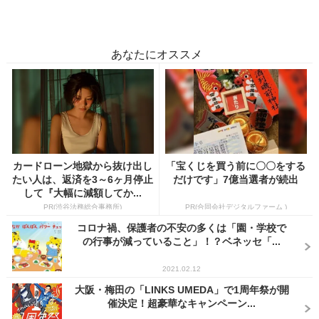
あなたにオススメ
カードローン地獄から抜け出し
「宝くじを買う前に〇〇をする
たい人は、返済を3～6ヶ月停止
だけです」7億当選者が続出
して『大幅に減額してか...
PR(渋谷法務総合事務所)
PR(合同会社デジタルファーム )
コロナ禍、保護者の不安の多くは「園・学校で
の行事が減っていること」！？ベネッセ「...
2021.02.12
大阪・梅田の「LINKS UMEDA」で1周年祭が開
催決定！超豪華なキャンペーン...