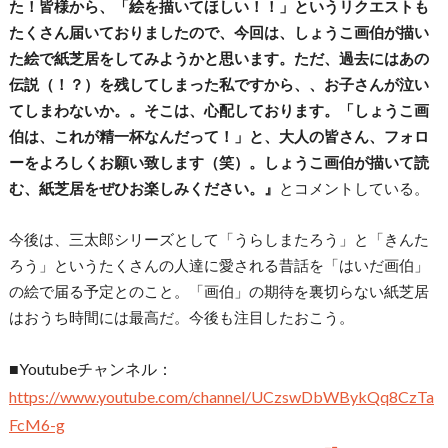
た！皆様から、「絵を描いてほしい！！」というリクエストも
たくさん届いておりましたので、今回は、しょうこ画伯が描い
た絵で紙芝居をしてみようかと思います。ただ、過去にはあの
伝説（！？）を残してしまった私ですから、、お子さんが泣い
てしまわないか。。そこは、心配しております。「しょうこ画
伯は、これが精一杯なんだって！」と、大人の皆さん、フォロ
ーをよろしくお願い致します（笑）。しょうこ画伯が描いて読
む、紙芝居をぜひお楽しみください。』
とコメントしている。
今後は、三太郎シリーズとして「うらしまたろう」と「きんた
ろう」というたくさんの人達に愛される昔話を「はいだ画伯」
の絵で届る予定とのこと。「画伯」の期待を裏切らない紙芝居
はおうち時間には最高だ。今後も注目したおこう。
■Youtubeチャンネル：
https://www.youtube.com/channel/UCzswDbWBykQq8CzTa
FcM6-g