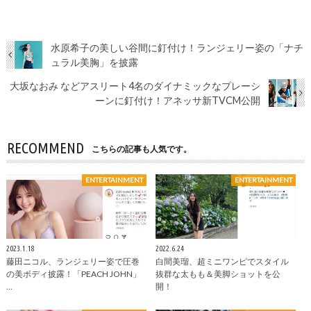
水原希子の美しい谷間に釘付け！ランジェリー姿の「ナチ
ュラル美胸」を披露
大坂なおみ などアスリート4名のダイナミックなプレーシ
ーンに釘付け！アネッサ新TVCM公開
RECOMMEND
こちらの記事も人気です。
ENTERTAINMENT
ENTERTAINMENT
2023.1.18
2022.6.24
藤田ニコル、ランジェリー姿で圧巻
白間美瑠、超ミニワンピでスタイル
の美ボディ披露！「PEACH JOHN」
抜群な太もも＆美脚ショットを公
…
開！