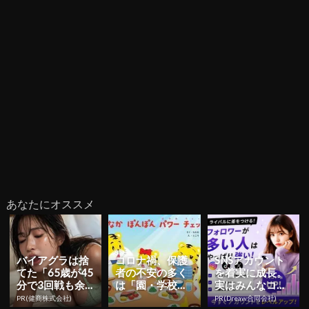
あなたにオススメ
バイアグラは捨
コロナ禍、保護
SNSアカウント
てた「65歳が45
者の不安の多く
を着実に成長。
分で3回戦も余
は「園・学校で
実はみんなココ
裕」1日31円で
の行事が減って
使ってます。
PR(健商株式会社)
PR(Dreaw合同会社)