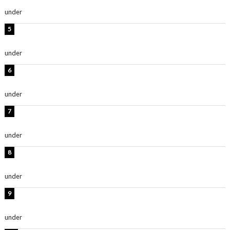
ルレベチすぎてやばい」
under
ENTERTAINMENT
岡田紗佳、美ボディ全開のグラビアショット公開！「撃
ち抜かれる美しさ」「色っぽい」
under
ENTERTAINMENT
西山茉希、夏全開な黒ビキニショット公開！「海似合い
ます」「スタイル抜群」
under
ENTERTAINMENT
時東ぁみ、白ビキニの美ボディショット公開！「最高」
「無邪気で可愛い」
under
ENTERTAINMENT
渡辺美優紀、美脚のミニワンピ衣装姿公開！「可愛いぃ
～」「みるきーのピンクコーデは最強」
under
ENTERTAINMENT
熊田曜子、圧巻美ボディのドレス姿公開！「妖艶な美し
さ」「女神」
under
ENTERTAINMENT