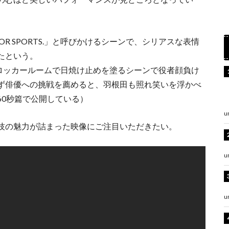
OR SPORTS.」と呼びかけるシーンで、シリアスな表情
たという。
、ロッカールームで日焼け止めを塗るシーンで役者顔負け
ず俳優への挑戦を薦めると、羽根田も照れ笑いを浮かべ
60秒篇で公開している）
u
技の魅力が詰まった映像にご注目いただきたい。
u
u