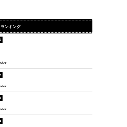
ランキング
【インタビュー】堀内まり菜＆宮本佳林＆杏ジ
ュリア＆及川結依「みんなでどこまで高い到達
点を目指せるかすごく楽しみです！」『スクー
ルアイドルミュージカル』
nder
ENTERTAINMENT
板野友美、水着姿の美ボディショット公開！
「スタイル抜群」「最高にセクシー」
nder
ENTERTAINMENT
横野すみれ、ビキニ姿のグラビアショット公
開！「美しい」「スタイル最高！」
nder
ENTERTAINMENT
板野友美、神スタイルのビキニショット公開！
「スタイルレベチすぎてやばい」