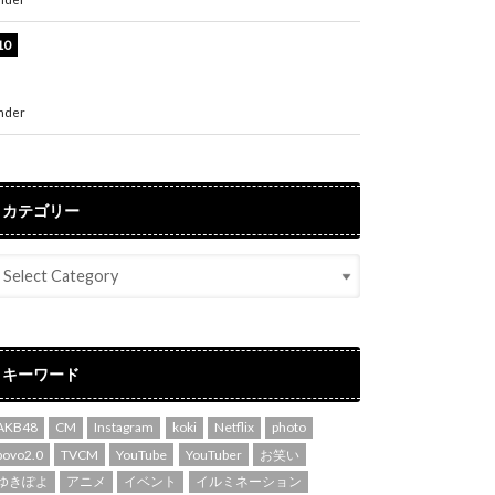
堀未央奈、6年ぶりとなる写真集発売を発表！
「今までの集大成と、これからの決意が詰まっ
た自信の一冊」
nder
ENTERTAINMENT
カテゴリー
キーワード
AKB48
CM
Instagram
koki
Netflix
photo
povo2.0
TVCM
YouTube
YouTuber
お笑い
ゆきぽよ
アニメ
イベント
イルミネーション