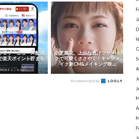
F
J
D
N
O
ウェザーニュース配信
小芝風花、上品な透けツヤメイ
で楽天ポイント貯まる
クで可愛くささやく！キャンメ
S
イク新CM&メイキング映...
A
PR(Rチャンネル)
J
Recommended by
J
M
A
M
F
J