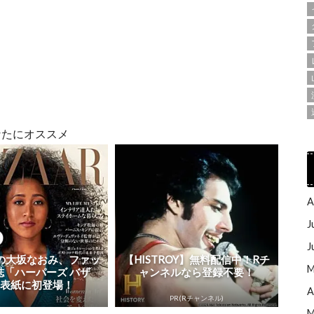
なたにオススメ
A
J
J
の大坂なおみ、ファッ
【HISTROY】無料配信中！Rチ
M
誌「ハーパーズ バザ
ャンネルなら登録不要！
」表紙に初登場！
A
PR(Rチャンネル)
M