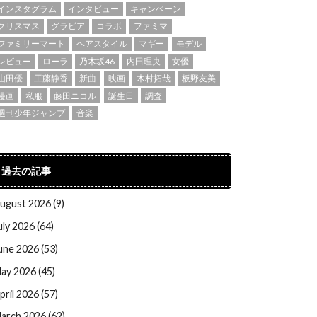
インスタグラム
インタビュー
キャンペーン
クリスマス
グラビア
コラボ
ファミマ
ファミリーマート
ヘアスタイル
マギー
モデル
レビュー
ローラ
乃木坂46
内田理央
女優
山田優
工藤静香
新曲
映画
木村拓哉
板野友美
漫画
私服
藤田ニコル
誕生日
調査
週刊少年ジャンプ
音楽
過去の記事
ugust 2026 (9)
uly 2026 (64)
une 2026 (53)
ay 2026 (45)
pril 2026 (57)
arch 2026 (62)