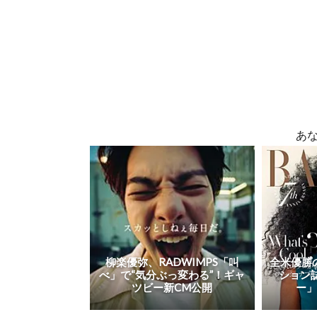
あ
柳楽優弥、RADWIMPS「叫
全米優勝
べ」で“気分ぶっ変わる”！ギャ
ション
ツビー新CM公開
ー