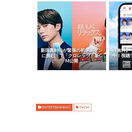
新田真剣佑が緊張の初プレゼン
【無料】
に挑む！？「クロレッツ」新C
中！視聴
M公開
ENTERTAINMENT
TVCM