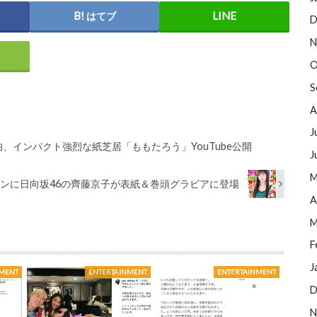
はてブ
D
N
O
S
A
J
、インパクト強烈な紙芝居「ももたろう」YouTube公開
J
M
ンに日向坂46の齊藤京子が表紙＆巻頭グラビアに登場
A
M
F
J
NMENT
ENTERTAINMENT
ENTERTAINMENT
D
N