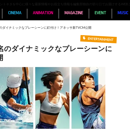
ンメントネタを中心に様々な最新情報やお役立ち情報を編集部独自の切り口でお届けするWEB
CINEMA
ANIMATION
MAGAZINE
EVENT
MUSIC
名のダイナミックなプレーシーンに釘付け！アネッサ新TVCM公開
ENTERTAINMENT
4名のダイナミックなプレーシーンに
開