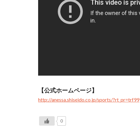
【公式ホームページ】
http://anessa.shiseido.co.jp/sports/?rt_pr=trf99
0