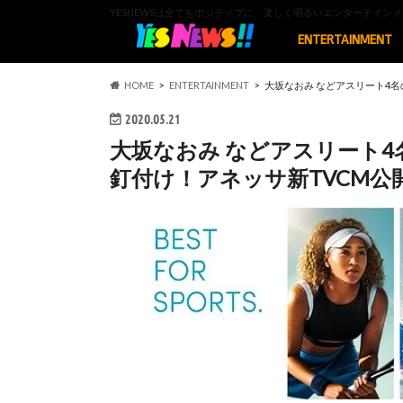
YESNEWSは全てをポジティブに、楽しく明るいエンターテイ
ENTERTAINMENT
HOME
ENTERTAINMENT
大坂なおみ などアスリート4
2020.05.21
大坂なおみ などアスリート
釘付け！アネッサ新TVCM公