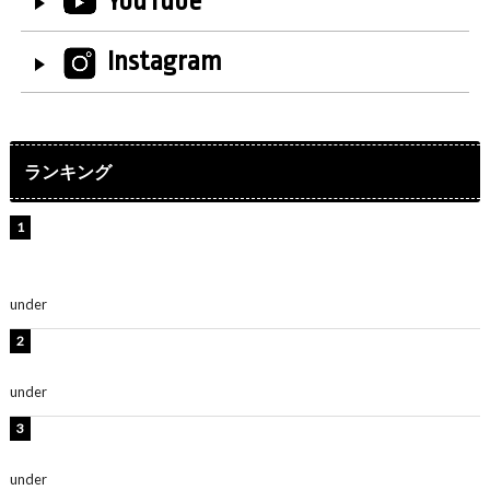
YouTube
Instagram
ランキング
【インタビュー】堀内まり菜＆宮本佳林＆杏ジュリア＆
及川結依「みんなでどこまで高い到達点を目指せるかす
ごく楽しみです！」『スクールアイドルミュージカル』
under
ENTERTAINMENT
横野すみれ、ビキニ姿のグラビアショット公開！「美し
い」「スタイル最高！」
under
ENTERTAINMENT
板野友美、神スタイルのビキニショット公開！「スタイ
ルレベチすぎてやばい」
under
ENTERTAINMENT