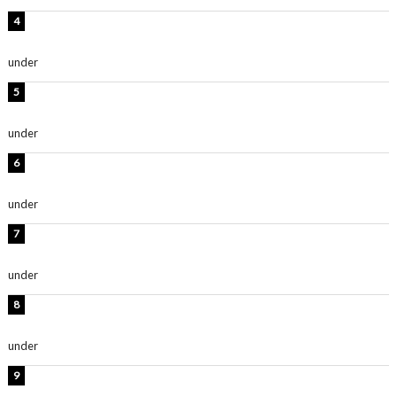
岡田紗佳、美ボディ全開のグラビアショット公開！「撃
ち抜かれる美しさ」「色っぽい」
under
ENTERTAINMENT
西山茉希、夏全開な黒ビキニショット公開！「海似合い
ます」「スタイル抜群」
under
ENTERTAINMENT
時東ぁみ、白ビキニの美ボディショット公開！「最高」
「無邪気で可愛い」
under
ENTERTAINMENT
渡辺美優紀、美脚のミニワンピ衣装姿公開！「可愛いぃ
～」「みるきーのピンクコーデは最強」
under
ENTERTAINMENT
熊田曜子、圧巻美ボディのドレス姿公開！「妖艶な美し
さ」「女神」
under
ENTERTAINMENT
堀未央奈、6年ぶりとなる写真集発売を発表！「今まで