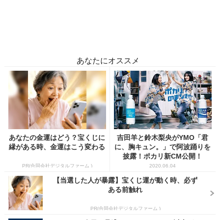
あなたにオススメ
あなたの金運はどう？宝くじに
吉田羊と鈴木梨央がYMO「君
縁がある時、金運はこう変わる
に、胸キュン。」で阿波踊りを
披露！ポカリ新CM公開！
PR(合同会社デジタルファーム )
2020.06.04
【当選した人が暴露】宝くじ運が動く時、必ず
ある前触れ
PR(合同会社デジタルファーム )