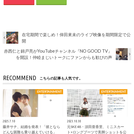
在宅期間で楽しめ！倖田來未のライブ映像を期間限定で公
開
赤西仁と錦戸亮がYouTubeチャンネル『NO GOOD TV』
を開設！仲睦まじいトークにファンからも歓びの声
RECOMMEND
こちらの記事も人気です。
ENTERTAINMENT
ENTERTAINMENT
2025.7.10
2023.10.30
藤井サチ、結婚を発表！「彼となら
元SKE48・須田亜香里、ミニスカー
どんな困難も乗り越えていける」
ト×ロングブーツで美脚ショットを公