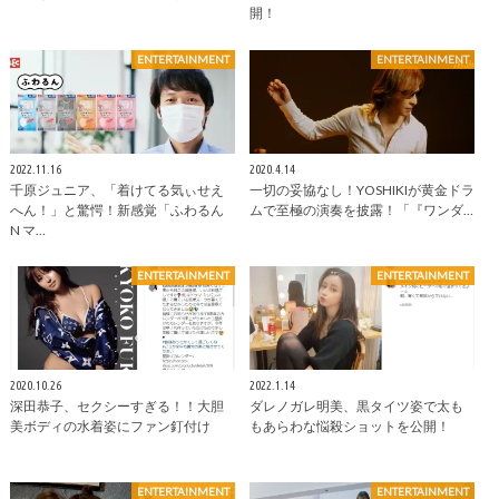
開！
ENTERTAINMENT
ENTERTAINMENT
2022.11.16
2020.4.14
千原ジュニア、「着けてる気ぃせえ
一切の妥協なし！YOSHIKIが黄金ドラ
へん！」と驚愕！新感覚「ふわるん
ムで至極の演奏を披露！「『ワンダ…
N マ…
ENTERTAINMENT
ENTERTAINMENT
2020.10.26
2022.1.14
深田恭子、セクシーすぎる！！大胆
ダレノガレ明美、黒タイツ姿で太も
美ボディの水着姿にファン釘付け
もあらわな悩殺ショットを公開！
ENTERTAINMENT
ENTERTAINMENT