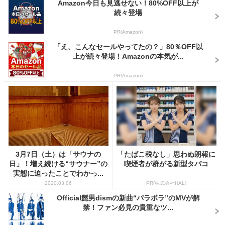
Amazon今日も見逃せない！80%OFF以上が
続々登場
PR(Amazon)
「え、こんなセールやってたの？」80％OFF以
上が続々登場！Amazonの本気が...
PR(Amazon)
3月7日（土）は「サウナの
「たばこ税なし」思わぬ朗報に
日」！増え続ける“サウナー”の
喫煙者が群がる新型タバコ
実態に迫ったことでわかっ...
2020.03.06
PR(株式会社HAL)
Official髭男dismの新曲“パラボラ”のMVが解
禁！ファン必見の貴重なツ...