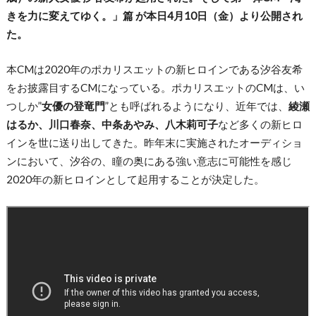
きを力に変えてゆく。」篇 が本日4月10日（金）より公開され
た。
本CMは2020年のポカリスエットの新ヒロインである汐谷友希
をお披露目するCMになっている。ポカリスエットのCMは、い
つしか”
女優の登竜門
”とも呼ばれるようになり、近年では、
綾瀬
はるか、川口春奈、中条あやみ、八木莉可子
など多くの新ヒロ
インを世に送り出してきた。昨年末に実施されたオーディショ
ンにおいて、汐谷の、瞳の奥にある強い意志に可能性を感じ
2020年の新ヒロインとして起用することが決定した。