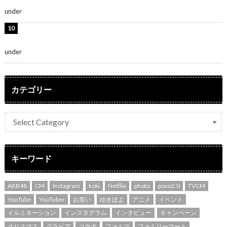
の集大成と、これからの決意が詰まった自信の一冊」
under
ENTERTAINMENT
吉川愛、艶やかな浴衣姿公開！「綺麗すぎ」「とっても
素敵」
under
ENTERTAINMENT
カテゴリー
キーワード
AKB48
CM
Instagram
koki
Netflix
photo
povo2.0
TVCM
YouTube
YouTuber
お笑い
ゆきぽよ
アニメ
イベント
イルミネーション
インスタグラム
インタビュー
キャンペーン
クリスマス
グラビア
コラボ
ファミマ
ファミリーマート