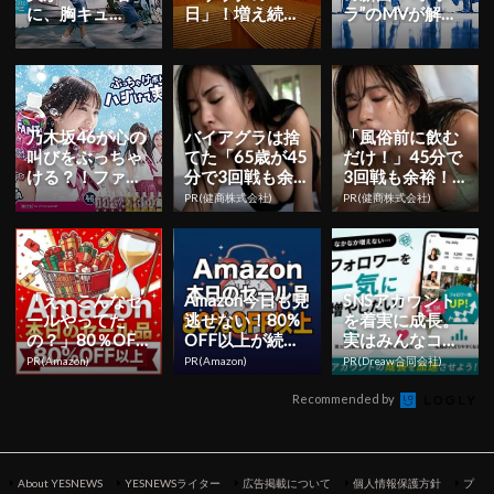
に、胸キュ
日」！増え続け
ラ”のMVが解
ン。」で阿波踊
る“サウナー”の
禁！ファン必見
りを披露！ポカ
実態に迫ったこ
の貴重なツ...
リ新CM公開！
とでわかっ...
乃木坂46が心の
バイアグラは捨
「風俗前に飲む
叫びをぶっちゃ
てた「65歳が45
だけ！」45分で
ける？！ファン
分で3回戦も余
3回戦も余裕！9
タ新CMが明日
裕」980円で朝
80円で朝まで絶
PR(健商株式会社)
PR(健商株式会社)
からスタート
まで絶好調！
好調
「え、こんなセ
Amazon今日も見
SNSアカウント
ールやってた
逃せない！80%
を着実に成長。
の？」80％OFF
OFF以上が続々
実はみんなココ
以上が続々登
登場
使ってます。
PR(Amazon)
PR(Amazon)
PR(Dreaw合同会社)
場！Amazonの本
気が...
Recommended by
About YESNEWS
YESNEWSライター
広告掲載について
個人情報保護方針
プ