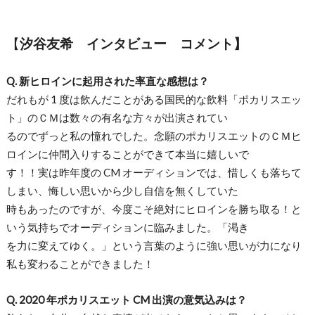
【
汐谷友希 インタビュー コメント】
Q. 新ヒロインに起用された率直な感想は？
だれもが 1 度は飲んだことがある国民的な飲料「ポカリスエッ
ト」のＣＭは数々の有名な方々が出演されてい
るのでずっと私の憧れでした。念願のポカリスエットのＣＭヒ
ロインに仲間入りすることができて本当に嬉しいで
す！！実は昨年度の CM オーディションでは、惜しくも落ちて
しまい、悔しい思いから少し自信を無くしていた
時もあったのですが、今度こそ絶対にヒロインを勝ち取る！と
いう気持ちでオーディションに臨みました。「渇き
を力に変えてゆく。」という言葉のように強い思いが力になり
私も変わることができました！
Q. 2020 年ポカリスエット CM 出演の意気込みは？