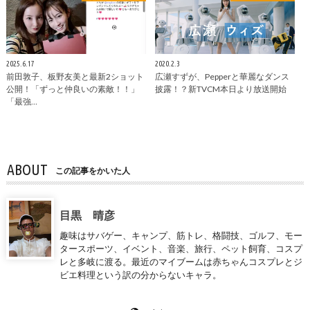
2025.6.17
2020.2.3
前田敦子、板野友美と最新2ショット
広瀬すずが、Pepperと華麗なダンス
公開！「ずっと仲良いの素敵！！」
披露！？新TVCM本日より放送開始
「最強…
ABOUT
この記事をかいた人
目黒 晴彦
趣味はサバゲー、キャンプ、筋トレ、格闘技、ゴルフ、モー
タースポーツ、イベント、音楽、旅行、ペット飼育、コスプ
レと多岐に渡る。最近のマイブームは赤ちゃんコスプレとジ
ビエ料理という訳の分からないキャラ。