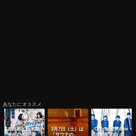
あなたにオススメ
吉田羊と鈴木梨
3月7日（土）は
Official髭男dism
央がYMO「君
「サウナの
の新曲“パラボ