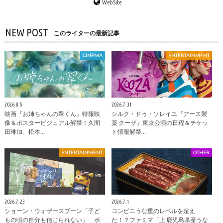
WebSite
NEW POST
このライターの最新記事
CINEMA
ENTERTAINMENT
2026.8.5
2026.7.31
映画『お姉ちゃんの翠くん』特報映
シルク・ドゥ・ソレイユ『アース製
像＆ポスタービジュアル解禁！久間
薬 クーザ』東京公演の日程＆チケッ
田琳加、松本…
ト情報解禁…
ENTERTAINMENT
OTHER
2026.7.23
2026.7.1
ショーン・ウォザースプーン「子ど
コンビニうな重のレベルを超え
もの頃の自分も信じられない」 ポ
た！？ファミマ「上 鹿児島県産うな