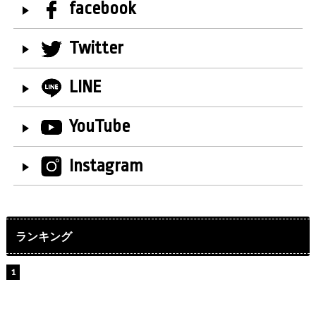
facebook
Twitter
LINE
YouTube
Instagram
ランキング
【インタビュー】堀内まり菜＆宮本佳林＆杏ジュリア＆
及川結依「みんなでどこまで高い到達点を目指せるかす
ごく楽しみです！」『スクールアイドルミュージカル』