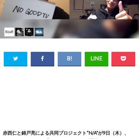
赤西仁と錦戸亮による共同プロジェクト“N/A”が9日（木）、