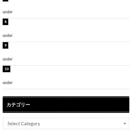
～」「みるきーのピンクコーデは最強」
under
ENTERTAINMENT
熊田曜子、圧巻美ボディのドレス姿公開！「妖艶な美し
さ」「女神」
under
ENTERTAINMENT
堀未央奈、6年ぶりとなる写真集発売を発表！「今まで
の集大成と、これからの決意が詰まった自信の一冊」
under
ENTERTAINMENT
吉川愛、艶やかな浴衣姿公開！「綺麗すぎ」「とっても
素敵」
under
ENTERTAINMENT
カテゴリー