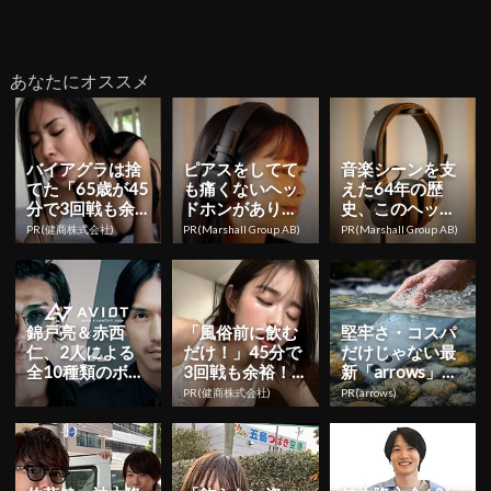
あなたにオススメ
バイアグラは捨
ピアスをしてて
音楽シーンを支
てた「65歳が45
も痛くないヘッ
えた64年の歴
分で3回戦も余
ドホンがありま
史、このヘッド
裕」1日31円で
した
ホンで感じてみ
PR(健商株式会社)
PR(Marshall Group AB)
PR(Marshall Group AB)
朝まで絶好調！
て
錦戸亮＆赤西
「風俗前に飲む
堅牢さ・コスパ
仁、2人による
だけ！」45分で
だけじゃない最
全10種類のボイ
3回戦も余裕！9
新「arrows」事
ス収録「N/A」
80円で朝まで絶
情
PR(健商株式会社)
PR(arrows)
コラボイヤホン
好調
発売&W...