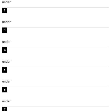
under
ENTERTAINMENT
横野すみれ、ビキニ姿のグラビアショット公開！「美し
い」「スタイル最高！」
under
ENTERTAINMENT
板野友美、神スタイルのビキニショット公開！「スタイ
ルレベチすぎてやばい」
under
ENTERTAINMENT
岡田紗佳、美ボディ全開のグラビアショット公開！「撃
ち抜かれる美しさ」「色っぽい」
under
ENTERTAINMENT
西山茉希、夏全開な黒ビキニショット公開！「海似合い
ます」「スタイル抜群」
under
ENTERTAINMENT
時東ぁみ、白ビキニの美ボディショット公開！「最高」
「無邪気で可愛い」
under
ENTERTAINMENT
渡辺美優紀、美脚のミニワンピ衣装姿公開！「可愛いぃ