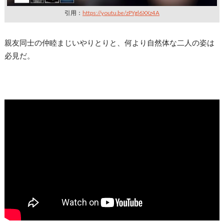
引用：
https://youtu.be/zPYgl6XXz4A
親友同士の仲睦まじいやりとりと、何より自然体な二人の姿は
必見だ。