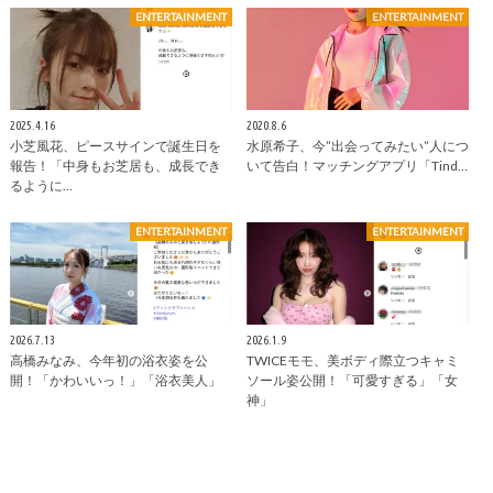
ENTERTAINMENT
ENTERTAINMENT
2025.4.16
2020.8.6
小芝風花、ピースサインで誕生日を
水原希子、今”出会ってみたい”人につ
報告！「中身もお芝居も、成長でき
いて告白！マッチングアプリ「Tind…
るように…
ENTERTAINMENT
ENTERTAINMENT
2026.7.13
2026.1.9
高橋みなみ、今年初の浴衣姿を公
TWICEモモ、美ボディ際立つキャミ
開！「かわいいっ！」「浴衣美人」
ソール姿公開！「可愛すぎる」「女
神」