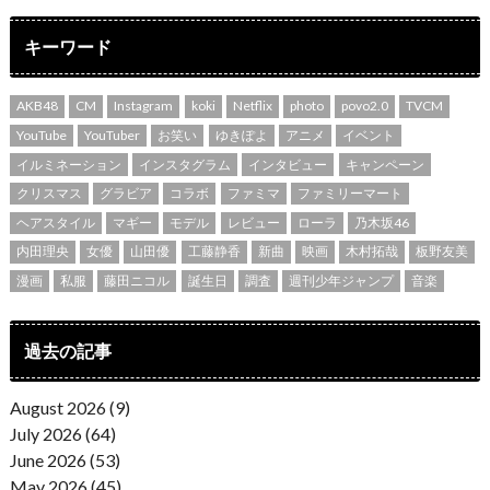
キーワード
AKB48
CM
Instagram
koki
Netflix
photo
povo2.0
TVCM
YouTube
YouTuber
お笑い
ゆきぽよ
アニメ
イベント
イルミネーション
インスタグラム
インタビュー
キャンペーン
クリスマス
グラビア
コラボ
ファミマ
ファミリーマート
ヘアスタイル
マギー
モデル
レビュー
ローラ
乃木坂46
内田理央
女優
山田優
工藤静香
新曲
映画
木村拓哉
板野友美
漫画
私服
藤田ニコル
誕生日
調査
週刊少年ジャンプ
音楽
過去の記事
August 2026 (9)
July 2026 (64)
June 2026 (53)
May 2026 (45)