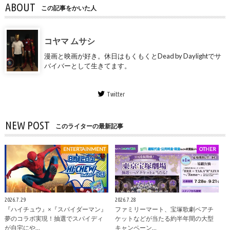
ABOUT
この記事をかいた人
コヤマ ムサシ
漫画と映画が好き。休日はもくもくとDead by Daylightでサ
バイバーとして生きてます。
Twitter
NEW POST
このライターの最新記事
ENTERTAINMENT
OTHER
2026.7.29
2026.7.28
『ハイチュウ』×『スパイダーマン』
ファミリーマート、宝塚歌劇ペアチ
夢のコラボ実現！抽選でスパイディ
ケットなどが当たる約半年間の大型
が自宅にや…
キャンペーン…