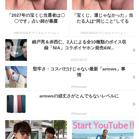
「2027年の宝くじ当選者は〇
「宝くじ、運じゃなかった」当
〇です」占い師が暴露
たる人は“同じこと”してる
PR(合同会社デジタルファーム )
PR(合同会社デジタルファーム )
錦戸亮＆赤西仁、2人による全10種類のボイス収
録「N/A」コラボイヤホン発売&W...
2020.08.07
堅牢さ・コスパだけじゃない最新「arrows」事
情
PR(arrows)
arrowsの頑丈さがとんでもないレベルに
PR(arrows)