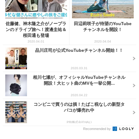
佐藤健、神木隆之介がノープラ
田辺莉咲子が待望のYouTube
ンのドライブ旅へ！渡邊圭祐＆
チャンネルを開設！
桜田通も登場
2020.04.01
2020.04.04
品川庄司が公式YouTubeチャンネル開始！！
2020.03.31
相川七瀬が、オフィシャルYouTubeチャンネル
開設！大ヒット曲のMVを一挙公開...
2020.04.22
コンビニで買うのは損！たばこ税なしの新型タ
バコが爆売れ中
PR(株式会社HAL)
Recommended by