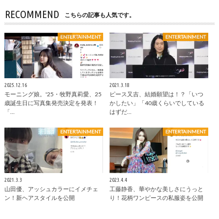
RECOMMEND
こちらの記事も人気です。
ENTERTAINMENT
ENTERTAINMENT
2025.12.16
2021.3.18
モーニング娘。'25・牧野真莉愛、25
ピース又吉、結婚願望は！？「いつ
歳誕生日に写真集発売決定を発表！
かしたい」「40歳くらいでしている
「…
はずだ…
ENTERTAINMENT
ENTERTAINMENT
2021.3.3
2023.4.4
山田優、アッシュカラーにイメチェ
工藤静香、華やかな美しさにうっと
ン！新ヘアスタイルを公開
り！花柄ワンピースの私服姿を公開