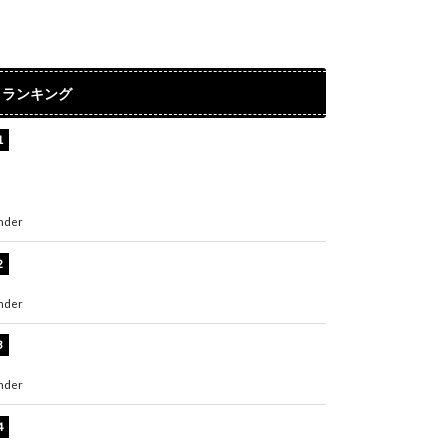
ランキング
【インタビュー】堀内まり菜＆宮本佳林＆杏ジ
ュリア＆及川結依「みんなでどこまで高い到達
点を目指せるかすごく楽しみです！」『スクー
ルアイドルミュージカル』
nder
ENTERTAINMENT
板野友美、水着姿の美ボディショット公開！
「スタイル抜群」「最高にセクシー」
nder
ENTERTAINMENT
横野すみれ、ビキニ姿のグラビアショット公
開！「美しい」「スタイル最高！」
nder
ENTERTAINMENT
板野友美、神スタイルのビキニショット公開！
「スタイルレベチすぎてやばい」