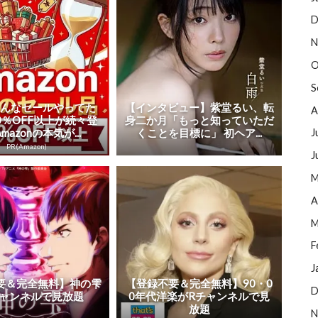
D
N
O
S
こんなセールやってた
【インタビュー】紫堂るい、転
A
0％OFF以上が続々登
身二か月「もっと知っていただ
J
mazonの本気が...
くことを目標に」 初ヘア...
PR(Amazon)
J
M
A
M
F
J
要＆完全無料】神の雫
【登録不要＆完全無料】90・0
D
チャンネルで見放題
0年代洋楽がRチャンネルで見
放題
N