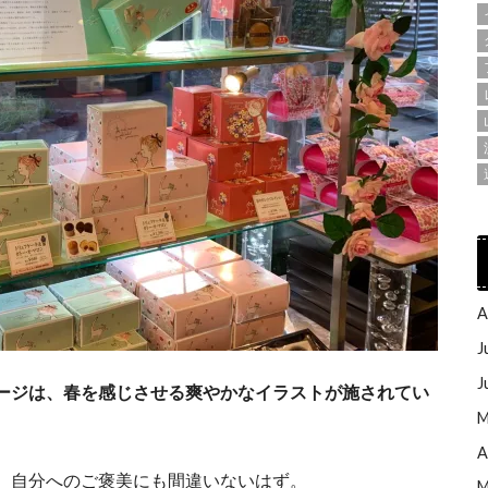
A
J
J
ージは、春を感じさせる爽やかなイラストが施されてい
M
A
、自分へのご褒美にも間違いないはず。
M