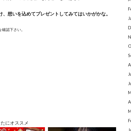
F
け、想いを込めてプレゼントしてみてはいかがかな。
J
D
を確認下さい。
N
O
S
A
J
J
M
A
M
F
なたにオススメ
J