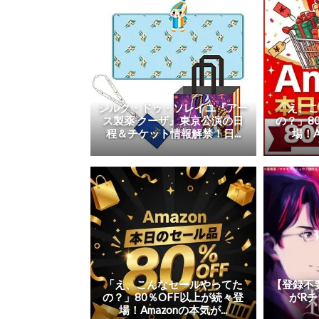
シルク・ドゥ・ソレイユ『アー
「え、
ス製薬 クーザ』東京公演の日
の？」8
程＆チケット情報解禁！日...
場！A
「え、こんなセールやってた
【登録不
の？」80％OFF以上が続々登
がR
場！Amazonの本気が...