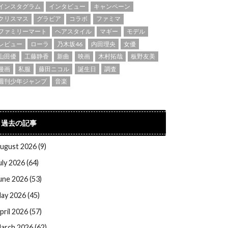
インスタグラム
インタビュー
キャンペーン
クリスマス
グラビア
コラボ
ファミマ
ファミリーマート
ヘアスタイル
マギー
モデル
レビュー
ローラ
乃木坂46
内田理央
女優
山田優
工藤静香
新曲
映画
木村拓哉
板野友美
漫画
私服
藤田ニコル
誕生日
調査
週刊少年ジャンプ
音楽
過去の記事
ugust 2026 (9)
uly 2026 (64)
une 2026 (53)
ay 2026 (45)
pril 2026 (57)
arch 2026 (62)