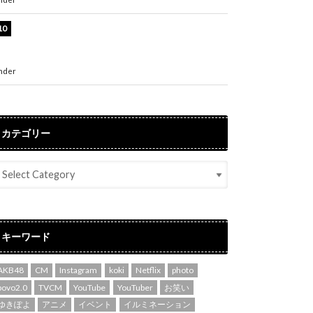
堀未央奈、6年ぶりとなる写真集発売を発表！
「今までの集大成と、これからの決意が詰まっ
た自信の一冊」
nder
ENTERTAINMENT
カテゴリー
キーワード
AKB48
CM
Instagram
koki
Netflix
photo
povo2.0
TVCM
YouTube
YouTuber
お笑い
ゆきぽよ
アニメ
イベント
イルミネーション