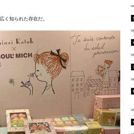
u
も広く知られた存在だ。
u
u
u
u
u