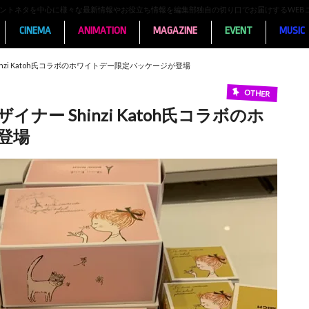
ンメントネタを中心に様々な最新情報やお役立ち情報を編集部独自の切り口でお届けするWEB
CINEMA
ANIMATION
MAGAZINE
EVENT
MUSIC
nzi Katoh氏コラボのホワイトデー限定パッケージが登場
OTHER
ー Shinzi Katoh氏コラボのホ
登場