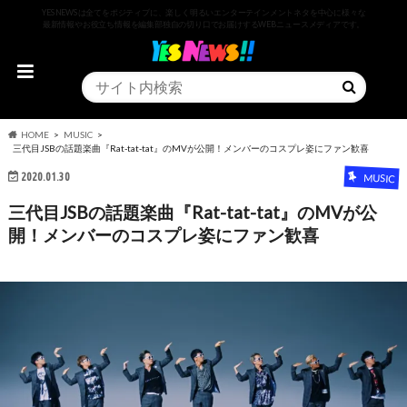
YESNEWSは全てをポジティブに、楽しく明るいエンターテインメントネタを中心に様々な
最新情報やお役立ち情報を編集部独自の切り口でお届けするWEBニュースメディアです。
HOME
MUSIC
三代目JSBの話題楽曲『Rat-tat-tat』のMVが公開！メンバーのコスプレ姿にファン歓喜
2020.01.30
MUSIC
三代目JSBの話題楽曲『Rat-tat-tat』のMVが公
開！メンバーのコスプレ姿にファン歓喜