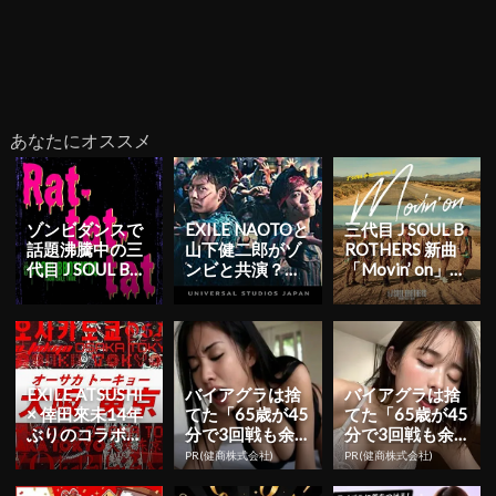
あなたにオススメ
ゾンビダンスで
EXILE NAOTOと
三代目 J SOUL B
話題沸騰中の三
山下健二郎がゾ
ROTHERS 新曲
代目 J SOUL BR
ンビと共演？！
「Movin’ on」の
OTHERS「ラタ
USJのハロウ
MUSIC ...
タ」が急遽...
ィーンイベン...
EXILE ATSUSHI
バイアグラは捨
バイアグラは捨
× 倖田來未14年
てた「65歳が45
てた「65歳が45
ぶりのコラボ曲
分で3回戦も余
分で3回戦も余
「オーサカトー
裕」980円で朝
裕」980円で朝
PR(健商株式会社)
PR(健商株式会社)
キョー...
まで絶好調！
まで絶好調！