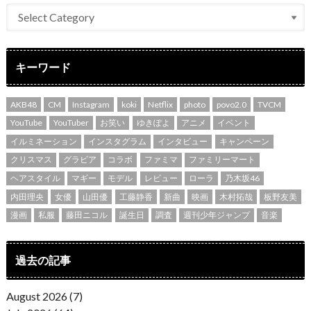
キーワード
AKB48
CM
Instagram
koki
Netflix
photo
povo2.0
TVCM
YouTube
YouTuber
お笑い
ゆきぽよ
アニメ
イベント
イルミネーション
インスタグラム
インタビュー
キャンペーン
クリスマス
グラビア
コラボ
ファミマ
ファミリーマート
ヘアスタイル
マギー
モデル
レビュー
ローラ
乃木坂46
内田理央
女優
山田優
工藤静香
新曲
映画
木村拓哉
板野友美
漫画
私服
藤田ニコル
誕生日
調査
週刊少年ジャンプ
音楽
過去の記事
August 2026 (7)