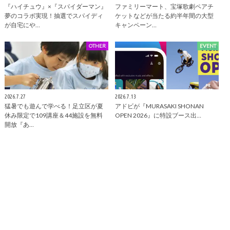
『ハイチュウ』×『スパイダーマン』
ファミリーマート、宝塚歌劇ペアチ
夢のコラボ実現！抽選でスパイディ
ケットなどが当たる約半年間の大型
が自宅にや…
キャンペーン…
OTHER
EVENT
2026.7.27
2026.7.13
猛暑でも遊んで学べる！足立区が夏
アドビが『MURASAKI SHONAN
休み限定で109講座＆44施設を無料
OPEN 2026』に特設ブース出…
開放『あ…