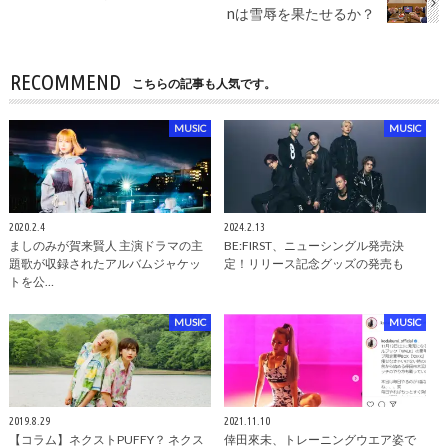
nは雪辱を果たせるか？
RECOMMEND
こちらの記事も人気です。
MUSIC
MUSIC
2020.2.4
2024.2.13
ましのみが賀来賢人 主演ドラマの主
BE:FIRST、ニューシングル発売決
題歌が収録されたアルバムジャケッ
定！リリース記念グッズの発売も
トを公…
MUSIC
MUSIC
2019.8.29
2021.11.10
【コラム】ネクストPUFFY？ ネクス
倖田來未、トレーニングウエア姿で