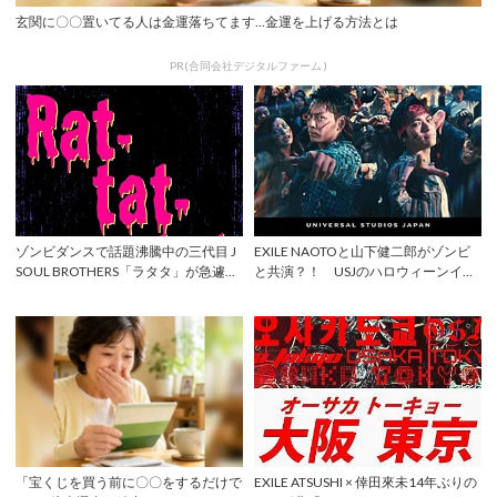
玄関に〇〇置いてる人は金運落ちてます…金運を上げる方法とは
PR(合同会社デジタルファーム )
ゾンビダンスで話題沸騰中の三代目 J
EXILE NAOTOと山下健二郎がゾンビ
SOUL BROTHERS「ラタタ」が急遽...
と共演？！ USJのハロウィーンイベ
ン...
「宝くじを買う前に〇〇をするだけで
EXILE ATSUSHI × 倖田來未14年ぶりの