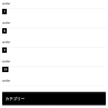
under
ENTERTAINMENT
時東ぁみ、白ビキニの美ボディショット公開！「最高」
「無邪気で可愛い」
under
ENTERTAINMENT
渡辺美優紀、美脚のミニワンピ衣装姿公開！「可愛いぃ
～」「みるきーのピンクコーデは最強」
under
ENTERTAINMENT
熊田曜子、圧巻美ボディのドレス姿公開！「妖艶な美し
さ」「女神」
under
ENTERTAINMENT
堀未央奈、6年ぶりとなる写真集発売を発表！「今まで
の集大成と、これからの決意が詰まった自信の一冊」
under
ENTERTAINMENT
カテゴリー