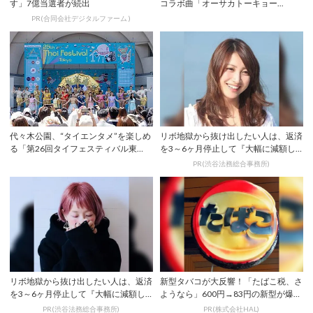
す」7億当選者が続出
コラボ曲「オーサカトーキョー...
PR(合同会社デジタルファーム )
代々木公園、“タイエンタメ”を楽しめ
リボ地獄から抜け出したい人は、返済
る「第26回タイフェスティバル東
を3～6ヶ月停止して『大幅に減額し
京」が5月9...
てから返済す...
PR(渋谷法務総合事務所)
リボ地獄から抜け出したい人は、返済
新型タバコが大反響！「たばこ税、さ
を3～6ヶ月停止して『大幅に減額し
ようなら」600円→83円の新型が爆売
てから返済す...
れ
PR(渋谷法務総合事務所)
PR(株式会社HAL)