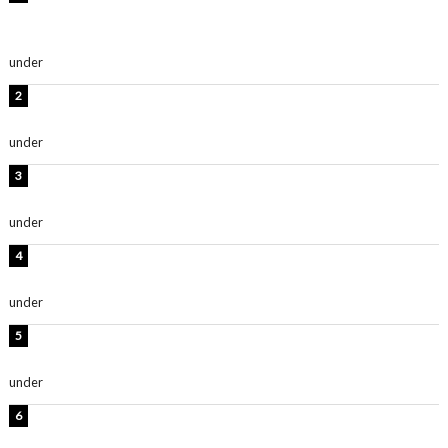
及川結依「みんなでどこまで高い到達点を目指せるかす
ごく楽しみです！」『スクールアイドルミュージカル』
under
ENTERTAINMENT
板野友美、水着姿の美ボディショット公開！「スタイル
抜群」「最高にセクシー」
under
ENTERTAINMENT
横野すみれ、ビキニ姿のグラビアショット公開！「美し
い」「スタイル最高！」
under
ENTERTAINMENT
板野友美、神スタイルのビキニショット公開！「スタイ
ルレベチすぎてやばい」
under
ENTERTAINMENT
西山茉希、夏全開な黒ビキニショット公開！「海似合い
ます」「スタイル抜群」
under
ENTERTAINMENT
岡田紗佳、美ボディ全開のグラビアショット公開！「撃
ち抜かれる美しさ」「色っぽい」