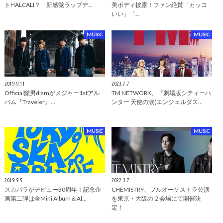
トHALCALI？ 新感覚ラップデ…
美ボディ披露！ファン絶賛「カッコ
いい」「…
MUSIC
MUSIC
2019.9.11
2023.7.7
Official髭男dismがメジャー1stアル
TM NETWORK、『劇場版シティーハ
バム『Traveler』…
ンター 天使の涙(エンジェルダス…
MUSIC
MUSIC
2019.9.5
2022.3.7
スカパラがデビュー30周年！記念企
CHEMISTRY、フルオーケストラ公演
画第二弾は全Mini Album＆Al…
を東京・大阪の２会場にて開催決
定！