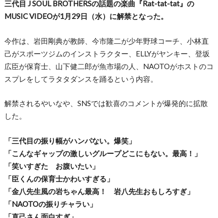
三代目 J SOUL BROTHERSの話題の楽曲『Rat-tat-tat』の
MUSIC VIDEOが1月29日（水）に解禁となった。
今作は、岩田剛典が教師、今市隆二が少年野球コーチ、小林直
己がスポーツジムのインストラクター、ELLYがヤンキー、登坂
広臣が保育士、山下健二郎が魚市場の人、NAOTOがホストのコ
スプレをしてラタタダンスを踊るという内容。
解禁されるやいなや、SNSでは歓喜のコメントが爆発的に拡散
した。
「三代目の振り幅がハンパない。爆笑」
「こんなギャップの激しいグループどこにもない。最高！」
「笑いすぎた お腹いたい」
「臣くんの保育士かわいすぎる」
「金八先生風の岩ちゃん最高！ 岩八先生おもしろすぎ」
「NAOTOの振りチャラい」
「直己さん面白すぎ」