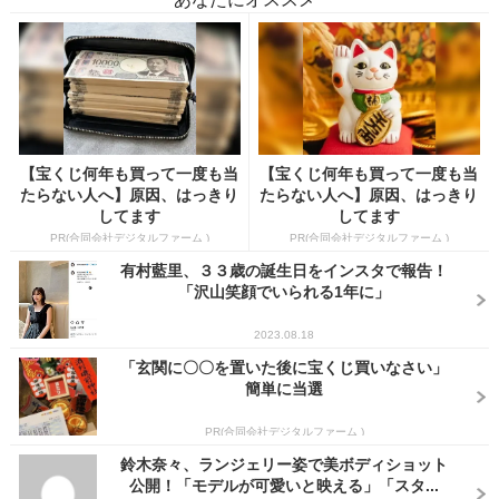
【宝くじ何年も買って一度も当
【宝くじ何年も買って一度も当
たらない人へ】原因、はっきり
たらない人へ】原因、はっきり
してます
してます
PR(合同会社デジタルファーム )
PR(合同会社デジタルファーム )
有村藍里、３３歳の誕生日をインスタで報告！
「沢山笑顔でいられる1年に」
2023.08.18
「玄関に〇〇を置いた後に宝くじ買いなさい」
簡単に当選
PR(合同会社デジタルファーム )
鈴木奈々、ランジェリー姿で美ボディショット
公開！「モデルが可愛いと映える」「スタ...