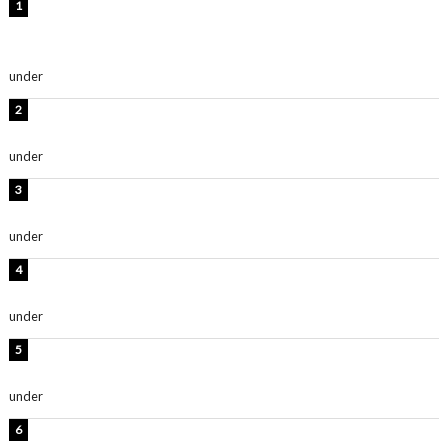
【インタビュー】堀内まり菜＆宮本佳林＆杏ジュリア＆
及川結依「みんなでどこまで高い到達点を目指せるかす
ごく楽しみです！」『スクールアイドルミュージカル』
under
ENTERTAINMENT
板野友美、水着姿の美ボディショット公開！「スタイル
抜群」「最高にセクシー」
under
ENTERTAINMENT
横野すみれ、ビキニ姿のグラビアショット公開！「美し
い」「スタイル最高！」
under
ENTERTAINMENT
板野友美、神スタイルのビキニショット公開！「スタイ
ルレベチすぎてやばい」
under
ENTERTAINMENT
西山茉希、夏全開な黒ビキニショット公開！「海似合い
ます」「スタイル抜群」
under
ENTERTAINMENT
岡田紗佳、美ボディ全開のグラビアショット公開！「撃