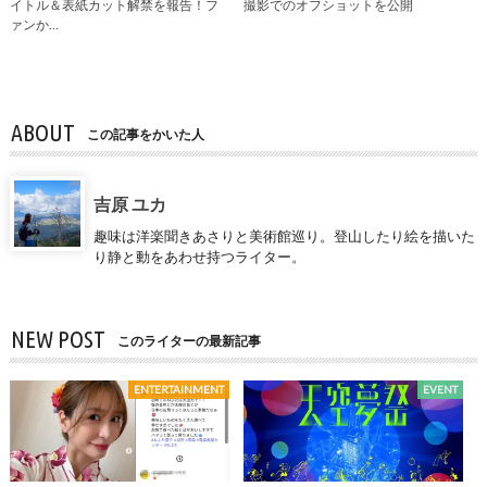
イトル＆表紙カット解禁を報告！フ
撮影でのオフショットを公開
ァンか…
ABOUT
この記事をかいた人
吉原 ユカ
趣味は洋楽聞きあさりと美術館巡り。登山したり絵を描いた
り静と動をあわせ持つライター。
NEW POST
このライターの最新記事
ENTERTAINMENT
EVENT