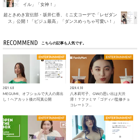
イル」「女神！」
超ときめき宣伝部・坂井仁香、ミニ丈コーデで「レゼダン
ス」公開！「ビジュ最高」「ダンスめっちゃ可愛い！」
RECOMMEND
こちらの記事も人気です。
ENTERTAINMENT
ENTERTAINMENT
2021.6.8
2024.4.30
MEGUMI、オフショルで大人の肩出
八木莉可子、GWの思い出は大渋
し！ヘアカット後の写真公開
滞！？ファミマ「ゴディバ監修チョ
コレートフ…
ENTERTAINMENT
ENTERTAINMENT