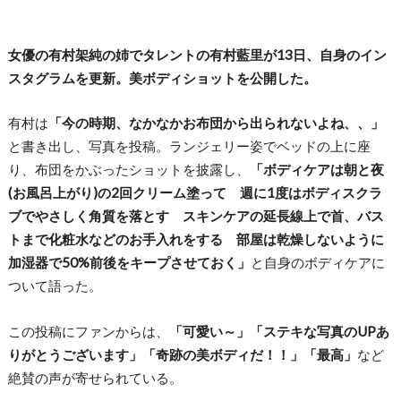
女優の有村架純の姉でタレントの有村藍里が13日、自身のイン
スタグラムを更新。美ボディショットを公開した。
有村は
「今の時期、なかなかお布団から出られないよね、、」
と書き出し、写真を投稿。ランジェリー姿でベッドの上に座
り、布団をかぶったショットを披露し、
「ボディケアは朝と夜
(お風呂上がり)の2回クリーム塗って 週に1度はボディスクラ
ブでやさしく角質を落とす スキンケアの延長線上で首、バス
トまで化粧水などのお手入れをする 部屋は乾燥しないように
加湿器で50%前後をキープさせておく」
と自身のボディケアに
ついて語った。
この投稿にファンからは、
「可愛い～」「ステキな写真のUPあ
りがとうございます」「奇跡の美ボディだ！！」「最高」
など
絶賛の声が寄せられている。