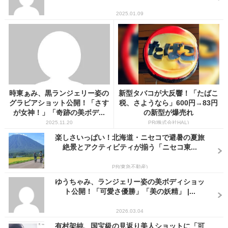
2025.01.09
時東ぁみ、黒ランジェリー姿の
新型タバコが大反響！「たばこ
グラビアショット公開！「さす
税、さようなら」600円→83円
が女神！」「奇跡の美ボデ...
の新型が爆売れ
2025.11.20
PR(株式会社HAL)
楽しさいっぱい！北海道・ニセコで避暑の夏旅
絶景とアクティビティが揃う「ニセコ東...
PR(東急不動産)
ゆうちゃみ、ランジェリー姿の美ボディショッ
ト公開！「可愛さ優勝」「美の妖精」 |...
2026.03.04
有村架純、国宝級の見返り美人ショットに「可