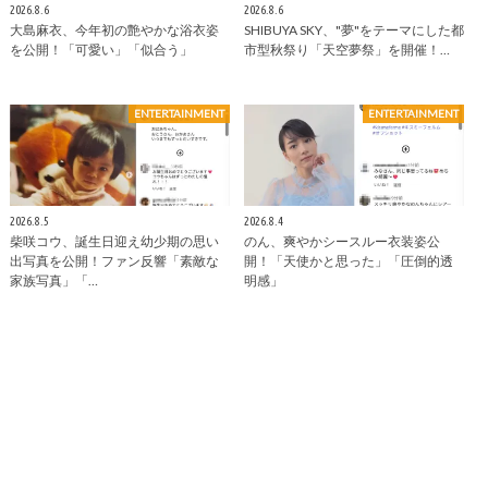
2026.8.6
2026.8.6
大島麻衣、今年初の艶やかな浴衣姿
SHIBUYA SKY、"夢"をテーマにした都
を公開！「可愛い」「似合う」
市型秋祭り「天空夢祭」を開催！…
ENTERTAINMENT
ENTERTAINMENT
2026.8.5
2026.8.4
柴咲コウ、誕生日迎え幼少期の思い
のん、爽やかシースルー衣装姿公
出写真を公開！ファン反響「素敵な
開！「天使かと思った」「圧倒的透
家族写真」「…
明感」