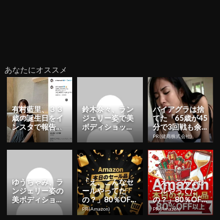
あなたにオススメ
有村藍里、３３
鈴木奈々、ラン
バイアグラは捨
歳の誕生日をイ
ジェリー姿で美
てた「65歳が45
ンスタで報告！
ボディショット
分で3回戦も余
「沢山笑顔でい
公開！「モデル
裕」980円で朝
PR(健商株式会社)
られる1年に」
が可愛いと映え
まで絶好調！
る」「スタ...
ゆうちゃみ、ラ
「え、こんなセ
「え、こんなセ
ンジェリー姿の
ールやってた
ールやってた
美ボディショッ
の？」80％OFF
の？」80％OFF
ト公開！「可愛
以上が続々登
以上が続々登
PR(Amazon)
PR(Amazon)
さ優勝」「美の
場！Amazonの本
場！Amazonの本