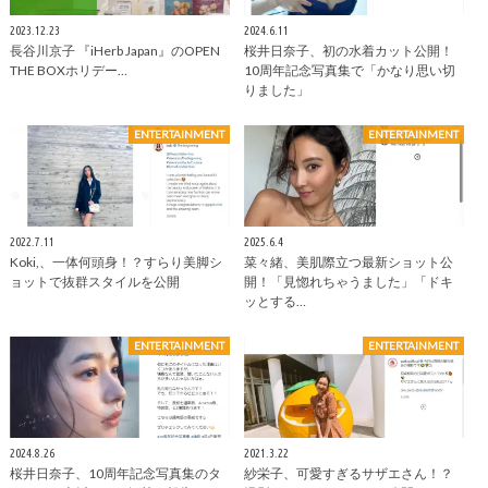
2023.12.23
2024.6.11
⻑谷川京子 『iHerb Japan』のOPEN
桜井日奈子、初の水着カット公開！
THE BOXホリデー…
10周年記念写真集で「かなり思い切
りました」
ENTERTAINMENT
ENTERTAINMENT
2022.7.11
2025.6.4
Koki,、一体何頭身！？すらり美脚シ
菜々緒、美肌際立つ最新ショット公
ョットで抜群スタイルを公開
開！「見惚れちゃうました」「ドキ
ッとする…
ENTERTAINMENT
ENTERTAINMENT
2024.8.26
2021.3.22
桜井日奈子、10周年記念写真集のタ
紗栄子、可愛すぎるサザエさん！？