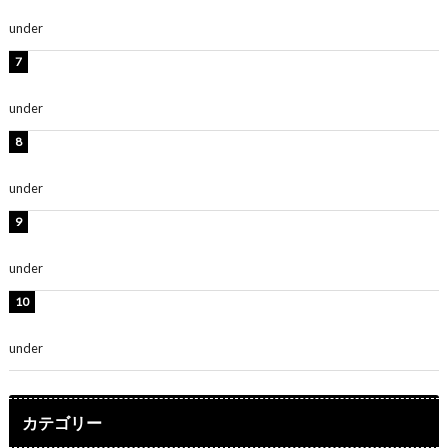
ち抜かれる美しさ」「色っぽい」
under
ENTERTAINMENT
時東ぁみ、白ビキニの美ボディショット公開！「最高」
「無邪気で可愛い」
under
ENTERTAINMENT
渡辺美優紀、美脚のミニワンピ衣装姿公開！「可愛いぃ
～」「みるきーのピンクコーデは最強」
under
ENTERTAINMENT
熊田曜子、圧巻美ボディのドレス姿公開！「妖艶な美し
さ」「女神」
under
ENTERTAINMENT
堀未央奈、6年ぶりとなる写真集発売を発表！「今まで
の集大成と、これからの決意が詰まった自信の一冊」
under
ENTERTAINMENT
カテゴリー