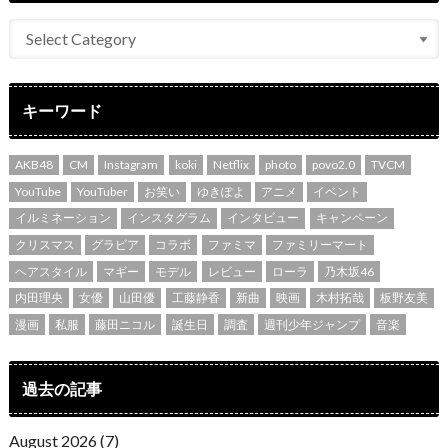
キーワード
AKB48
CM
Instagram
koki
Netflix
photo
povo2.0
TVCM
YouTube
YouTuber
お笑い
ゆきぽよ
アニメ
イベント
イルミネーション
インスタグラム
インタビュー
キャンペーン
クリスマス
グラビア
コラボ
ファミマ
ファミリーマート
ヘアスタイル
マギー
モデル
レビュー
ローラ
乃木坂46
内田理央
女優
山田優
工藤静香
新曲
映画
木村拓哉
板野友美
漫画
私服
藤田ニコル
誕生日
調査
週刊少年ジャンプ
音楽
過去の記事
August 2026 (7)