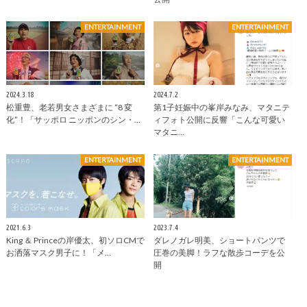
ENTERTAINMENT
ENTERTAINMENT
2024.3.18
2024.7.2
松重豊、老若男女さまざまに “8 変
第1子妊娠中の峯岸みなみ、マタニテ
化”！「サッポロ ニッポンのシン・…
ィフォト公開に反響「こんな可愛い
マタニ…
ENTERTAINMENT
ENTERTAINMENT
2021.6.3
2023.7.4
King ＆ Princeの岸優太、初ソロCMで
ダレノガレ明美、ショートパンツで
お洒落マスク男子に！「メ…
圧巻の美脚！ラフな散歩コーデを公
開