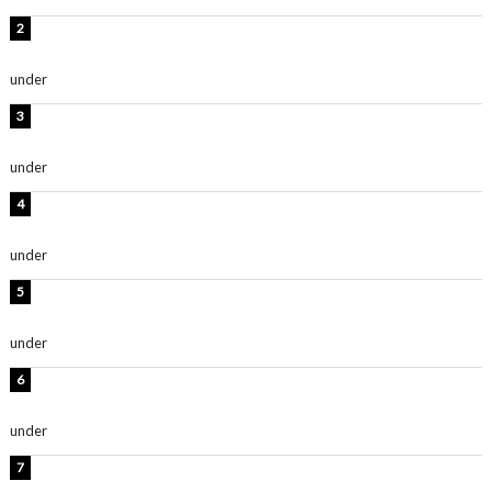
横野すみれ、ビキニ姿のグラビアショット公開！「美し
い」「スタイル最高！」
under
ENTERTAINMENT
板野友美、神スタイルのビキニショット公開！「スタイ
ルレベチすぎてやばい」
under
ENTERTAINMENT
岡田紗佳、美ボディ全開のグラビアショット公開！「撃
ち抜かれる美しさ」「色っぽい」
under
ENTERTAINMENT
西山茉希、夏全開な黒ビキニショット公開！「海似合い
ます」「スタイル抜群」
under
ENTERTAINMENT
時東ぁみ、白ビキニの美ボディショット公開！「最高」
「無邪気で可愛い」
under
ENTERTAINMENT
渡辺美優紀、美脚のミニワンピ衣装姿公開！「可愛いぃ