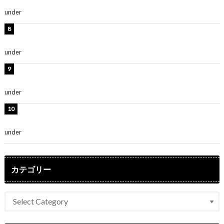
～」「みるきーのピンクコーデは最強」
under
ENTERTAINMENT
熊田曜子、圧巻美ボディのドレス姿公開！「妖艶な美し
さ」「女神」
under
ENTERTAINMENT
堀未央奈、6年ぶりとなる写真集発売を発表！「今まで
の集大成と、これからの決意が詰まった自信の一冊」
under
ENTERTAINMENT
吉川愛、艶やかな浴衣姿公開！「綺麗すぎ」「とっても
素敵」
under
ENTERTAINMENT
カテゴリー