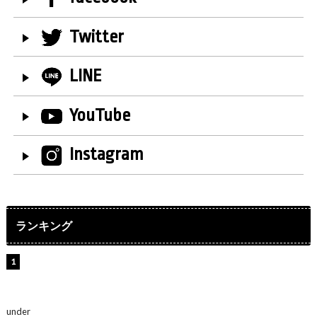
Twitter
LINE
YouTube
Instagram
ランキング
【インタビュー】堀内まり菜＆宮本佳林＆杏ジュリア＆
及川結依「みんなでどこまで高い到達点を目指せるかす
ごく楽しみです！」『スクールアイドルミュージカル』
under
ENTERTAINMENT