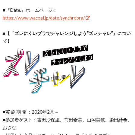
■『Date.』ホームページ：
https://www.wacoal.jp/date/synchrobra/
■【「ズレにくいブラでチャレンジしよう“ズレチャレ”」につい
て】
■実 施 期 間 ：2020年2月～
■参加者ゲスト：吉田沙保里、前田希美、山岡美穂、柴田紗希、
おさむ