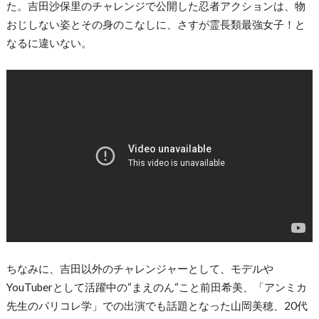
た。吉田沙保里のチャレンジで公開した忍者アクションは、物
おじしない姿とその身のこなしに、さすが霊長類最強女子！と
なるに違いない。
ちなみに、吉田以外のチャレンジャーとして、モデルや
YouTuberとして活躍中の“まえのん“こと前田希美、「アンミカ
先生のパリコレ学」での出演でも話題となった山岡美穂、20代