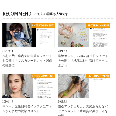
RECOMMEND
こちらの記事も人気です。
ENTERTAINMENT
ENTERTAINMENT
2021.9.14
2021.5.13
木村拓哉、車内での自撮りショット
滝沢カレン、29歳の誕生日ショット
を公開！「マスカレードナイト関係
を公開！「地球に辿り着けて本当に
の撮影に…
よかっ…
ENTERTAINMENT
ENTERTAINMENT
2020.5.15
2022.7.11
マギー、誕生日報告インスタにファ
道端アンジェリカ、美尻あらわなバ
ンから多数の祝福コメント
ックショット！水着姿の美ボディを
公開