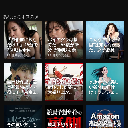
あなたにオススメ
「風俗前に飲む
バイアグラは捨
こんな”吉田沙保
だけ！」45分で
てた「65歳が45
里”は知らなかっ
3回戦も余裕！1
分で3回戦も余
た、女子必見の
日31円で朝まで
裕」980円で朝
霊長類最強ボデ
PR(健商株式会社)
PR(健商株式会社)
絶好調
まで絶好調！
ィを披露！
吉田沙保里、霊
吉田沙保里、“M
水原希子の美し
長類最強のママ
att化”した姿に
い谷間に釘付
役に！「東京20
大盛り上が
け！ランジェリ
20オリンピック
り！？古舘伊知
ー姿の「ナチュ
The Offic...
郎、Mattら異色
ラル美胸」を披
の3...
露
その買い方、も
競馬予想サイト
Amazon今日も見