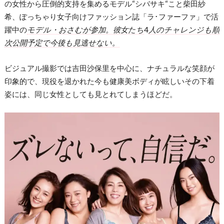
の女性から圧倒的支持を集めるモデル“シバサキ“こと柴田紗
希、ぽっちゃり女子向けファッション誌「ラ･ファーファ」で活
躍中の
モデル・おさむが参加。彼女たち
4
人のチャレンジも順
次公開予定で今後も見逃せない。
ビジュアル撮影では吉田沙保里を中心に、ナチュラルな笑顔が
印象的で、現役を退かれた今も健康美ボディが眩しいその下着
姿には、同じ女性としても見とれてしまうほどだ。