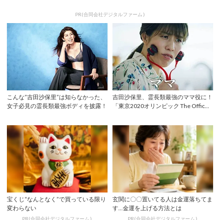
PR(合同会社デジタルファーム )
こんな”吉田沙保里”は知らなかった、
吉田沙保里、霊長類最強のママ役に！
女子必見の霊長類最強ボディを披露！
「東京2020オリンピック The Offic...
宝くじ“なんとなく”で買っている限り
玄関に〇〇置いてる人は金運落ちてま
変わらない
す…金運を上げる方法とは
PR(合同会社デジタルファーム )
PR(合同会社デジタルファーム )