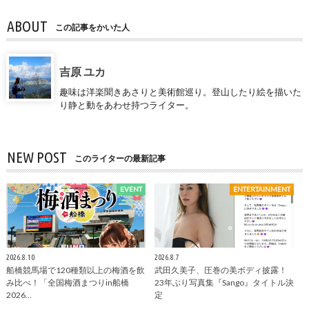
ABOUT
この記事をかいた人
吉原 ユカ
趣味は洋楽聞きあさりと美術館巡り。登山したり絵を描いた
り静と動をあわせ持つライター。
NEW POST
このライターの最新記事
EVENT
ENTERTAINMENT
2026.8.10
2026.8.7
船橋競馬場で120種類以上の梅酒を飲
武田久美子、圧巻の美ボディ披露！
み比べ！「全国梅酒まつりin船橋
23年ぶり写真集『Sango』タイトル決
2026…
定