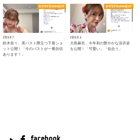
ENTERTAINMENT
ENTERTAINMENT
2026.8.7
2026.8.6
鈴木奈々、美バスト際立つ下着ショ
大島麻衣、今年初の艶やかな浴衣姿
ット公開！「今のバストが一番自信
を公開！「可愛い」「似合う」
あります！」
facebook