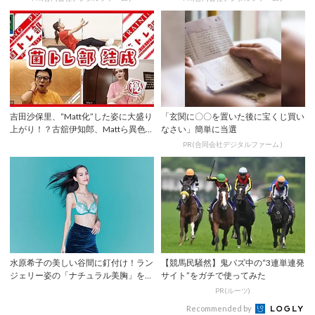
吉田沙保里、“Matt化”した姿に大盛り
「玄関に〇〇を置いた後に宝くじ買い
上がり！？古舘伊知郎、Mattら異色の
なさい」簡単に当選
3...
PR(合同会社デジタルファーム )
水原希子の美しい谷間に釘付け！ラン
【競馬民騒然】鬼バズ中の“3連単連発
ジェリー姿の「ナチュラル美胸」を披
サイト”をガチで使ってみた
露
PR(ルーツ)
Recommended by