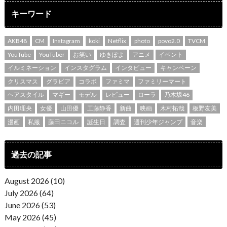
キーワード
AKB48
CM
Instagram
koki
Netflix
photo
povo2.0
TVCM
YouTube
YouTuber
お笑い
ゆきぽよ
アニメ
イベント
イルミネーション
インスタグラム
インタビュー
キャンペーン
クリスマス
グラビア
コラボ
ファミマ
ファミリーマート
ヘアスタイル
マギー
モデル
レビュー
ローラ
乃木坂46
内田理央
女優
山田優
工藤静香
新曲
映画
木村拓哉
板野友美
漫画
私服
藤田ニコル
誕生日
調査
週刊少年ジャンプ
音楽
過去の記事
August 2026 (10)
July 2026 (64)
June 2026 (53)
May 2026 (45)