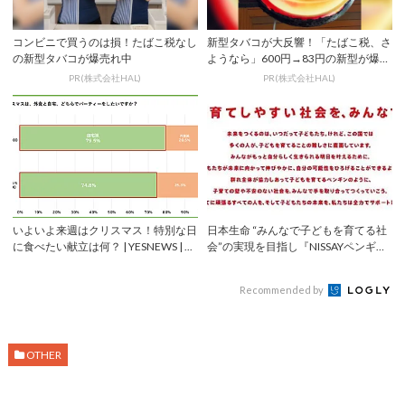
コンビニで買うのは損！たばこ税なし
新型タバコが大反響！「たばこ税、さ
の新型タバコが爆売れ中
ようなら」600円→83円の新型が爆売
れ
PR(株式会社HAL)
PR(株式会社HAL)
いよいよ来週はクリスマス！特別な日
日本生命 “みんなで子どもを育てる社
に食べたい献立は何？ | YESNEWS | ...
会”の実現を目指し『NISSAYペンギン
プロ...
Recommended by
OTHER