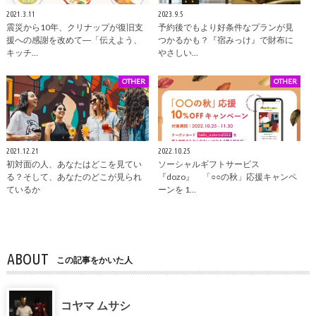
2021.3.11
2023.9.5
震災から10年、クリナップが復旧支
予約後でもより好条件なプランが見
援への感謝を改めて―「伝えよう、
つかるかも？『宿みっけ』で財布に
キッチ…
やさしい…
OTHER
OTHER
2021.12.21
2022.10.25
初対面の人、あなたはどこを見てい
ソーシャルギフトサービス
る？そして、あなたのどこが見られ
『dozo』 「○○の秋」応援キャンペ
ているか
ーンを 1…
ABOUT
この記事をかいた人
コヤマ ムサシ