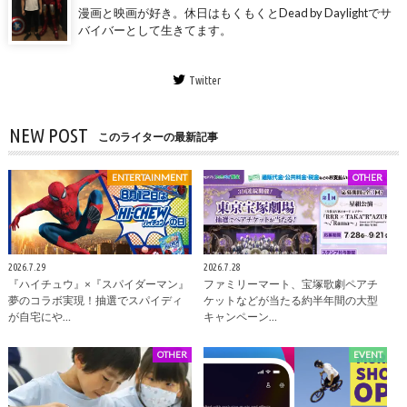
漫画と映画が好き。休日はもくもくとDead by Daylightでサ
バイバーとして生きてます。
Twitter
NEW POST
このライターの最新記事
ENTERTAINMENT
OTHER
2026.7.29
2026.7.28
『ハイチュウ』×『スパイダーマン』
ファミリーマート、宝塚歌劇ペアチ
夢のコラボ実現！抽選でスパイディ
ケットなどが当たる約半年間の大型
が自宅にや…
キャンペーン…
OTHER
EVENT