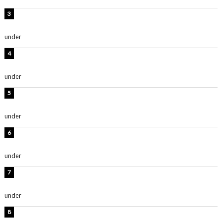
板野友美、神スタイルのビキニショット公開！「スタイ
ルレベチすぎてやばい」
under
ENTERTAINMENT
岡田紗佳、美ボディ全開のグラビアショット公開！「撃
ち抜かれる美しさ」「色っぽい」
under
ENTERTAINMENT
西山茉希、夏全開な黒ビキニショット公開！「海似合い
ます」「スタイル抜群」
under
ENTERTAINMENT
時東ぁみ、白ビキニの美ボディショット公開！「最高」
「無邪気で可愛い」
under
ENTERTAINMENT
渡辺美優紀、美脚のミニワンピ衣装姿公開！「可愛いぃ
～」「みるきーのピンクコーデは最強」
under
ENTERTAINMENT
熊田曜子、圧巻美ボディのドレス姿公開！「妖艶な美し