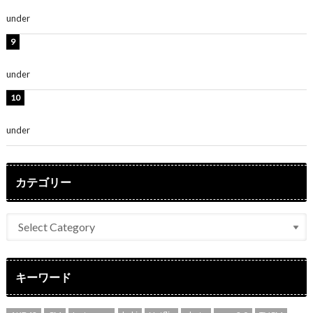
さ」「女神」
under
ENTERTAINMENT
堀未央奈、6年ぶりとなる写真集発売を発表！「今まで
の集大成と、これからの決意が詰まった自信の一冊」
under
ENTERTAINMENT
吉川愛、艶やかな浴衣姿公開！「綺麗すぎ」「とっても
素敵」
under
ENTERTAINMENT
カテゴリー
キーワード