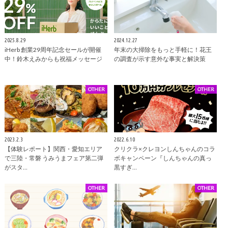
2025.8.29
2024.12.27
iHerb 創業29周年記念セールが開催
年末の大掃除をもっと手軽に！花王
中！鈴木えみからも祝福メッセージ
の調査が示す意外な事実と解決策
OTHER
OTHER
2023.2.3
2022.6.10
【体験レポート】関西・愛知エリア
クリクラ×クレヨンしんちゃんのコラ
で三陸・常磐 うみうまフェア第二弾
ボキャンペーン『しんちゃんの真っ
がスタ…
黒すぎ…
OTHER
OTHER