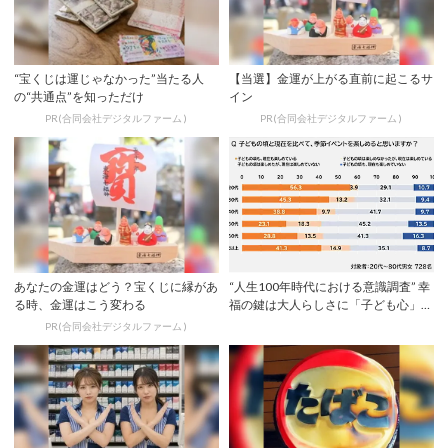
“宝くじは運じゃなかった”当たる人
【当選】金運が上がる直前に起こるサ
の“共通点”を知っただけ
イン
PR(合同会社デジタルファーム )
PR(合同会社デジタルファーム )
あなたの金運はどう？宝くじに縁があ
“人生100年時代における意識調査” 幸
る時、金運はこう変わる
福の鍵は大人らしさに「子ども心」を
加える...
PR(合同会社デジタルファーム )