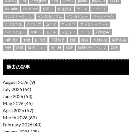
AKB48
CM
Instagram
koki
Netflix
photo
povo2.0
TVCM
YouTube
YouTuber
お笑い
ゆきぽよ
アニメ
イベント
イルミネーション
インスタグラム
インタビュー
キャンペーン
クリスマス
グラビア
コラボ
ファミマ
ファミリーマート
ヘアスタイル
マギー
モデル
レビュー
ローラ
乃木坂46
内田理央
女優
山田優
工藤静香
新曲
映画
木村拓哉
板野友美
漫画
私服
藤田ニコル
誕生日
調査
週刊少年ジャンプ
音楽
過去の記事
August 2026 (9)
July 2026 (64)
June 2026 (53)
May 2026 (45)
April 2026 (57)
March 2026 (62)
February 2026 (48)
January 2026 (38)