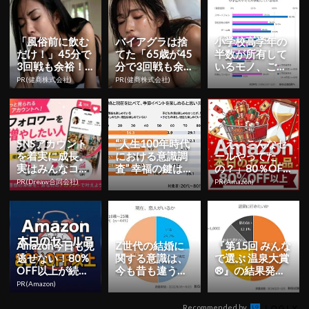
「風俗前に飲む
バイアグラは捨
小学校高学年の
だけ！」45分で
てた「65歳が45
半数が所有して
3回戦も余裕！9
分で3回戦も余
いるモノ、ご存
80円で朝まで絶
裕」1日31円で
知？ | YESNEWS
PR(健商株式会社)
PR(健商株式会社)
好調
朝まで絶好調！
| 超肯定的...
SNSアカウント
“人生100年時代
「え、こんなセ
を着実に成長。
における意識調
ールやってた
実はみんなココ
査” 幸福の鍵は大
の？」80％OFF
使ってます。
人らしさに「子
以上が続々登
PR(Dreaw合同会社)
PR(Amazon)
ども心」を加え
場！Amazonの本
る...
気が...
Amazon今日も見
Z世代の結婚に
『第15回 みんな
逃せない！80%
関する意識は、
で選ぶ 温泉大賞
OFF以上が続々
今も昔も違うの
®』の結果発
登場
か？調査で見え
表！温泉ニーズ
PR(Amazon)
てきた変化と不
を探る調査結果
変に迫る ...
も |...
Recommended by