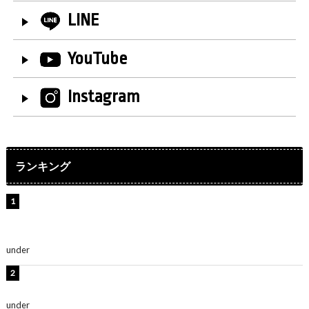
LINE
YouTube
Instagram
ランキング
【インタビュー】堀内まり菜＆宮本佳林＆杏ジュリア＆
及川結依「みんなでどこまで高い到達点を目指せるかす
ごく楽しみです！」『スクールアイドルミュージカル』
under
ENTERTAINMENT
横野すみれ、ビキニ姿のグラビアショット公開！「美し
い」「スタイル最高！」
under
ENTERTAINMENT