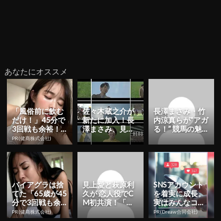
あなたにオススメ
「風俗前に飲む
佐々木蔵之介が
長澤まさみ・竹
だけ！」45分で
新たに加入！長
内涼真らが“アガ
3回戦も余裕！1
澤まさみ、見上
る！” 競馬の魅力
日31円で朝まで
愛と共にJRA年
を全身で表現──
PR(健商株式会社)
絶好調
間プロモーショ
JRA新CM公開...
ンキャラ...
バイアグラは捨
見上愛と萩原利
SNSアカウント
てた「65歳が45
久が 恋人役でC
を着実に成長。
分で3回戦も余
M初共演！「三
実はみんなココ
裕」980円で朝
井ショッピング
使ってます。
PR(健商株式会社)
PR(Dreaw合同会社)
まで絶好調！
パーク ららぽー