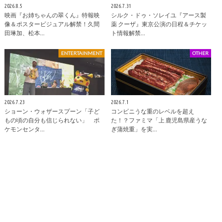
2026.8.5
2026.7.31
映画『お姉ちゃんの翠くん』特報映
シルク・ドゥ・ソレイユ『アース製
像＆ポスタービジュアル解禁！久間
薬 クーザ』東京公演の日程＆チケッ
田琳加、松本…
ト情報解禁…
ENTERTAINMENT
OTHER
2026.7.23
2026.7.1
ショーン・ウォザースプーン「子ど
コンビニうな重のレベルを超え
もの頃の自分も信じられない」 ポ
た！？ファミマ「上 鹿児島県産うな
ケモンセンタ…
ぎ蒲焼重」を実…