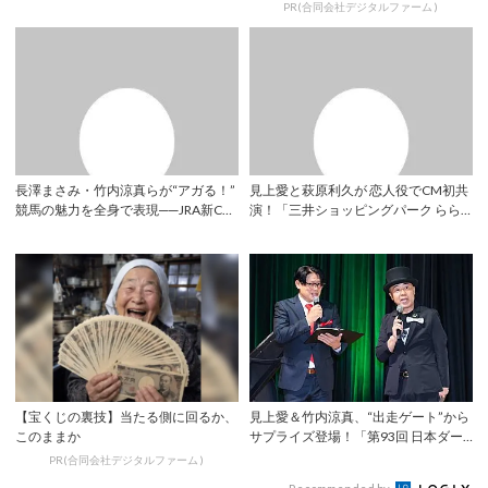
ョンキャラ...
PR(合同会社デジタルファーム )
長澤まさみ・竹内涼真らが“アガる！”
見上愛と萩原利久が 恋人役でCM初共
競馬の魅力を全身で表現──JRA新CM
演！「三井ショッピングパーク らら
公開...
ぽーと」「...
【宝くじの裏技】当たる側に回るか、
見上愛＆竹内涼真、“出走ゲート”から
このままか
サプライズ登場！「第93回 日本ダー
ビー」P...
PR(合同会社デジタルファーム )