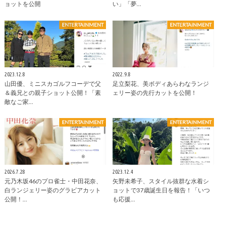
ョットを公開
い」「夢…
ENTERTAINMENT
ENTERTAINMENT
2023.12.8
2022.9.8
山田優、ミニスカゴルフコーデで父
足立梨花、美ボディあらわなランジ
＆義兄との親子ショット公開！「素
ェリー姿の先行カットを公開！
敵なご家…
ENTERTAINMENT
ENTERTAINMENT
2026.7.28
2023.12.4
元乃木坂46のプロ雀士・中田花奈、
矢野未希子、スタイル抜群な水着シ
白ランジェリー姿のグラビアカット
ョットで37歳誕生日を報告！「いつ
公開！…
も応援…