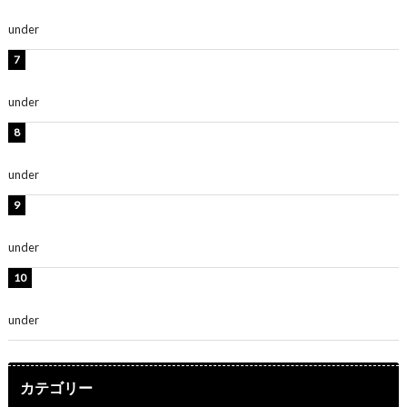
ち抜かれる美しさ」「色っぽい」
under
ENTERTAINMENT
時東ぁみ、白ビキニの美ボディショット公開！「最高」
「無邪気で可愛い」
under
ENTERTAINMENT
渡辺美優紀、美脚のミニワンピ衣装姿公開！「可愛いぃ
～」「みるきーのピンクコーデは最強」
under
ENTERTAINMENT
熊田曜子、圧巻美ボディのドレス姿公開！「妖艶な美し
さ」「女神」
under
ENTERTAINMENT
堀未央奈、6年ぶりとなる写真集発売を発表！「今まで
の集大成と、これからの決意が詰まった自信の一冊」
under
ENTERTAINMENT
カテゴリー