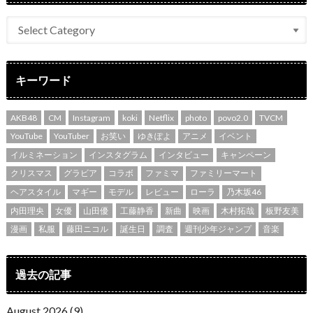
キーワード
AKB48
CM
Instagram
koki
Netflix
photo
povo2.0
TVCM
YouTube
YouTuber
お笑い
ゆきぽよ
アニメ
イベント
イルミネーション
インスタグラム
インタビュー
キャンペーン
クリスマス
グラビア
コラボ
ファミマ
ファミリーマート
ヘアスタイル
マギー
モデル
レビュー
ローラ
乃木坂46
内田理央
女優
山田優
工藤静香
新曲
映画
木村拓哉
板野友美
漫画
私服
藤田ニコル
誕生日
調査
週刊少年ジャンプ
音楽
過去の記事
August 2026 (9)