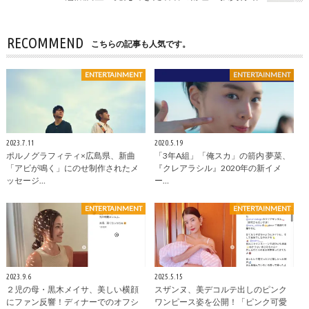
RECOMMEND
こちらの記事も人気です。
ENTERTAINMENT
ENTERTAINMENT
2023.7.11
2020.5.19
ポルノグラフィティ×広島県、新曲
「3年A組」「俺スカ」の箭内 夢菜、
「アビが鳴く」にのせ制作されたメ
『クレアラシル』2020年の新イメ
ッセージ…
ー…
ENTERTAINMENT
ENTERTAINMENT
2023.9.6
2025.5.15
２児の母・黒木メイサ、美しい横顔
スザンヌ、美デコルテ出しのピンク
にファン反響！ディナーでのオフシ
ワンピース姿を公開！「ピンク可愛