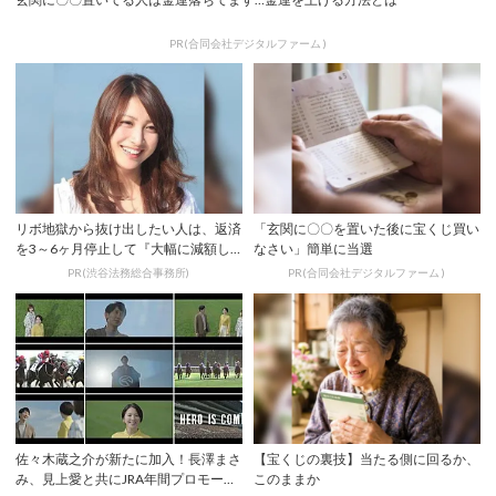
PR(合同会社デジタルファーム )
リボ地獄から抜け出したい人は、返済
「玄関に〇〇を置いた後に宝くじ買い
を3～6ヶ月停止して『大幅に減額し
なさい」簡単に当選
てから返済す...
PR(渋谷法務総合事務所)
PR(合同会社デジタルファーム )
佐々木蔵之介が新たに加入！長澤まさ
【宝くじの裏技】当たる側に回るか、
み、見上愛と共にJRA年間プロモーシ
このままか