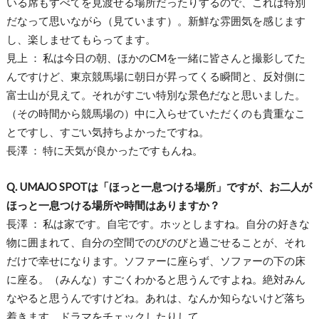
いる席もすべてを見渡せる場所だったりするので、これは特別
だなって思いながら（見ています）。新鮮な雰囲気を感じます
し、楽しませてもらってます。
見上 ： 私は今日の朝、ほかのCMを一緒に皆さんと撮影してた
んですけど、東京競馬場に朝日が昇ってくる瞬間と、反対側に
富士山が見えて。それがすごい特別な景色だなと思いました。
（その時間から競馬場の）中に入らせていただくのも貴重なこ
とですし、すごい気持ちよかったですね。
長澤 ： 特に天気が良かったですもんね。
Q. UMAJO SPOTは「ほっと一息つける場所」ですが、お二人が
ほっと一息つける場所や時間はありますか？
長澤 ： 私は家です。自宅です。ホッとしますね。自分の好きな
物に囲まれて、自分の空間でのびのびと過ごせることが、それ
だけで幸せになります。ソファーに座らず、ソファーの下の床
に座る。（みんな）すごくわかると思うんですよね。絶対みん
なやると思うんですけどね。あれは、なんか知らないけど落ち
着きます。ドラマをチェックしたりして。