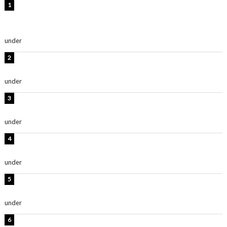
【インタビュー】堀内まり菜＆宮本佳林＆杏ジュリア＆
及川結依「みんなでどこまで高い到達点を目指せるかす
ごく楽しみです！」『スクールアイドルミュージカル』
under
ENTERTAINMENT
板野友美、水着姿の美ボディショット公開！「スタイル
抜群」「最高にセクシー」
under
ENTERTAINMENT
横野すみれ、ビキニ姿のグラビアショット公開！「美し
い」「スタイル最高！」
under
ENTERTAINMENT
板野友美、神スタイルのビキニショット公開！「スタイ
ルレベチすぎてやばい」
under
ENTERTAINMENT
西山茉希、夏全開な黒ビキニショット公開！「海似合い
ます」「スタイル抜群」
under
ENTERTAINMENT
岡田紗佳、美ボディ全開のグラビアショット公開！「撃