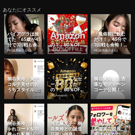
あなたにオススメ
バイアグラは捨
「え、こんなセ
「風俗前に飲む
てた「65歳が45
ールやってた
だけ！」45分で
分で3回戦も余
の？」80％OFF
3回戦も余裕！1
裕」980円で朝
以上が続々登
日31円で朝まで
PR(健商株式会社)
PR(Amazon)
PR(健商株式会社)
まで絶好調！
場！Amazonの本
絶好調
気が...
桐谷美玲、美デ
「え、こんなセ
桐谷美玲、お洒
コルテ見せのお
ールやってた
落なモノトーン
うちスタイルに
の？」80％OFF
コーデ公開！
「可愛いすぎる
以上が続々登
「圧倒的な美し
PR(Amazon)
ママ」
場！Amazonの本
さ！！！」「め
気が...
っちゃ可愛い...
桐谷美玲、おし
河北麻友子 桐
SNSアカウント
ゃれコートを羽
谷美玲との誕生
を着実に成長。
織った私服ショ
日祝い仲良し２
実はみんなココ