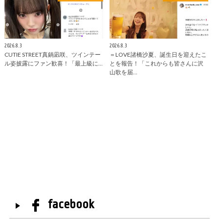
2026.8.3
2026.8.3
CUTIE STREET真鍋凪咲、ツインテー
＝LOVE諸橋沙夏、誕生日を迎えたこ
ル姿披露にファン歓喜！「最上級に…
とを報告！「これからも皆さんに沢
山歌を届…
facebook