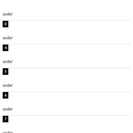
及川結依「みんなでどこまで高い到達点を目指せるかす
ごく楽しみです！」『スクールアイドルミュージカル』
under
ENTERTAINMENT
板野友美、水着姿の美ボディショット公開！「スタイル
抜群」「最高にセクシー」
under
ENTERTAINMENT
横野すみれ、ビキニ姿のグラビアショット公開！「美し
い」「スタイル最高！」
under
ENTERTAINMENT
時東ぁみ、胸元ざっくり水着のグラビアショット公開！
「綺麗」「爽やかセクシー」
under
ENTERTAINMENT
板野友美、神スタイルのビキニショット公開！「スタイ
ルレベチすぎてやばい」
under
ENTERTAINMENT
西山茉希、夏全開な黒ビキニショット公開！「海似合い
ます」「スタイル抜群」
under
ENTERTAINMENT