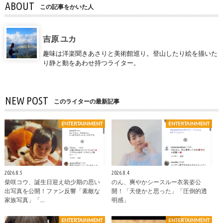
ABOUT
この記事をかいた人
吉原 ユカ
趣味は洋楽聞きあさりと美術館巡り。登山したり絵を描いた
り静と動をあわせ持つライター。
NEW POST
このライターの最新記事
ENTERTAINMENT
ENTERTAINMENT
2026.8.5
2026.8.4
柴咲コウ、誕生日迎え幼少期の思い
のん、爽やかシースルー衣装姿公
出写真を公開！ファン反響「素敵な
開！「天使かと思った」「圧倒的透
家族写真」「…
明感」
ENTERTAINMENT
ENTERTAINMENT