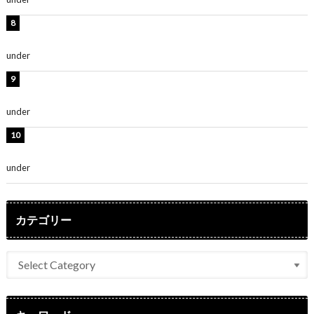
岡田紗佳、美ボディ全開のグラビアショット公開！「撃
ち抜かれる美しさ」「色っぽい」
under
ENTERTAINMENT
時東ぁみ、白ビキニの美ボディショット公開！「最高」
「無邪気で可愛い」
under
ENTERTAINMENT
渡辺美優紀、美脚のミニワンピ衣装姿公開！「可愛いぃ
～」「みるきーのピンクコーデは最強」
under
ENTERTAINMENT
カテゴリー