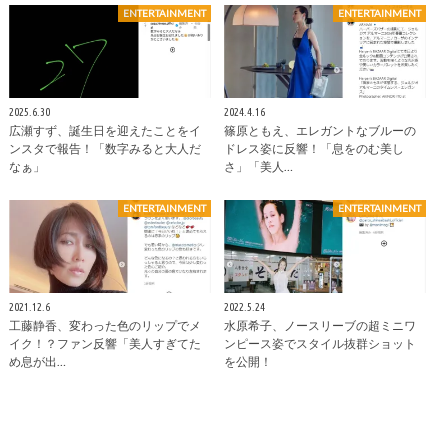
ENTERTAINMENT
ENTERTAINMENT
2025.6.30
2024.4.16
広瀬すず、誕生日を迎えたことをイ
篠原ともえ、エレガントなブルーの
ンスタで報告！「数字みると大人だ
ドレス姿に反響！「息をのむ美し
なぁ」
さ」「美人…
ENTERTAINMENT
ENTERTAINMENT
2021.12.6
2022.5.24
工藤静香、変わった色のリップでメ
水原希子、ノースリーブの超ミニワ
イク！？ファン反響「美人すぎてた
ンピース姿でスタイル抜群ショット
め息が出…
を公開！