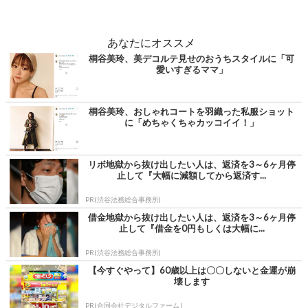
あなたにオススメ
桐谷美玲、美デコルテ見せのおうちスタイルに「可
愛いすぎるママ」
桐谷美玲、おしゃれコートを羽織った私服ショット
に「めちゃくちゃカッコイイ！」
リボ地獄から抜け出したい人は、返済を3～6ヶ月停
止して『大幅に減額してから返済す...
PR(渋谷法務総合事務所)
借金地獄から抜け出したい人は、返済を3～6ヶ月停
止して『借金を0円もしくは大幅に...
PR(渋谷法務総合事務所)
【今すぐやって】60歳以上は〇〇しないと金運が崩
壊します
PR(合同会社デジタルファーム )