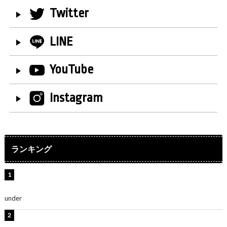
Twitter
LINE
YouTube
Instagram
ランキング
水原希子、ビキニ姿の美ボディショット公開！「天
使！」「別格に可愛い」
under
ENTERTAINMENT
【インタビュー】堀内まり菜＆宮本佳林＆杏ジュリア＆