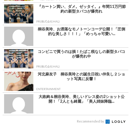
『カートン買い、ダメ。ゼッタイ。』年間11万円節
約の新型タバコが爆売れ
PR(株式会社HAL)
桐谷美玲、お洒落なモノトーンコーデ公開！「圧倒
的な美しさ！！！」「めっちゃ可愛い...
コンビニで買うのは損！たばこ税なしの新型タバコ
が爆売れ中
PR(株式会社HAL)
河北麻友子 桐谷美玲との誕生日祝い仲良し２ショ
ット写真に反響！
ENTERTAINMENT
大政絢＆桐谷美玲、美しいドレス姿の2ショット公
開！「2人とも綺麗」「美人姉妹降臨...
Recommended by