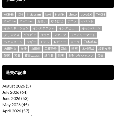
キーワード
AKB48
CM
Instagram
koki
Netflix
photo
povo2.0
TVCM
YouTube
YouTuber
お笑い
ゆきぽよ
アニメ
イベント
イルミネーション
インスタグラム
インタビュー
キャンペーン
クリスマス
グラビア
コラボ
ファミマ
ファミリーマート
ヘアスタイル
マギー
モデル
レビュー
ローラ
乃木坂46
内田理央
女優
山田優
工藤静香
新曲
映画
木村拓哉
板野友美
漫画
私服
藤田ニコル
誕生日
調査
週刊少年ジャンプ
音楽
過去の記事
August 2026 (5)
July 2026 (64)
June 2026 (53)
May 2026 (45)
April 2026 (57)