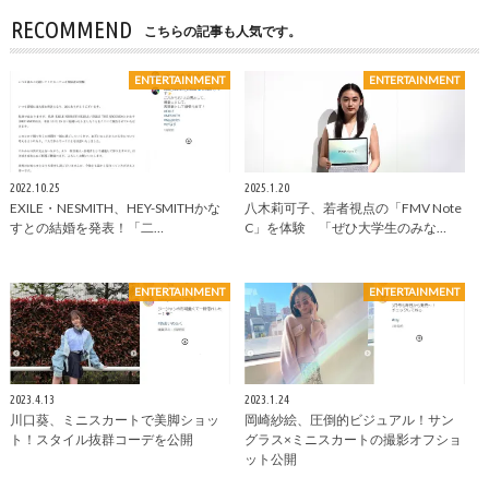
RECOMMEND
こちらの記事も人気です。
ENTERTAINMENT
ENTERTAINMENT
2022.10.25
2025.1.20
EXILE・NESMITH、HEY-SMITHかな
八木莉可子、若者視点の「FMV Note
すとの結婚を発表！「二…
C」を体験 「ぜひ大学生のみな…
ENTERTAINMENT
ENTERTAINMENT
2023.4.13
2023.1.24
川口葵、ミニスカートで美脚ショッ
岡崎紗絵、圧倒的ビジュアル！サン
ト！スタイル抜群コーデを公開
グラス×ミニスカートの撮影オフショ
ット公開