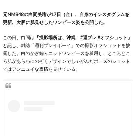
元NMB48の白間美瑠が17日（金）、自身のインスタグラムを
更新。大胆に肌見せしたワンピース姿を公開した。
この日、白間は
「撮影場所は、沖縄 #週プレ #オフショット」
と記し、雑誌「週刊プレイボーイ」での撮影オフショットを披
露した。白のかぎ編みニットワンピースを着用し、ところどこ
ろ肌があらわにのぞくデザインでしゃがんだポーズのショット
ではアンニュイな表情を見せている。