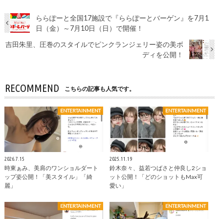
ららぽーと全国17施設で『ららぽーとバーゲン』を7月1
日（金）～7月10日（日）で開催！
吉田朱里、圧巻のスタイルでピンクランジェリー姿の美ボ
ディを公開！
RECOMMEND
こちらの記事も人気です。
ENTERTAINMENT
ENTERTAINMENT
2026.7.15
2025.11.19
時東ぁみ、美肩のワンショルダート
鈴木奈々、益若つばさと仲良し2ショ
ップ姿公開！「美スタイル」「綺
ット公開！「どのショットもMax可
麗」
愛い」
ENTERTAINMENT
ENTERTAINMENT