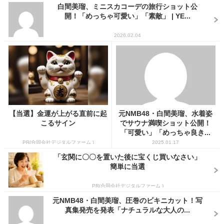
白間美瑠、ミニスカコーデの旅行ショット公
開！「めっちゃ可愛い」「素敵」 | YE...
2026.02.04
【当選】金運が上がる直前に起
元NMB48・白間美瑠、水着姿
こるサイン
でサウナ満喫ショット公開！
「可愛い」「めっちゃ良き...
PR(合同会社デジタルファーム )
2025.01.17
「玄関に〇〇を置いた後に宝くじ買いなさい」
簡単に当選
PR(合同会社デジタルファーム )
元NMB48・白間美瑠、圧巻のビキニカット！写
真集発売を発表「ナチュラルな大人の...