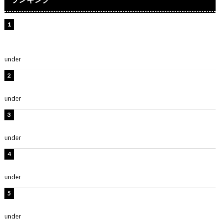
【インタビュー】堀内まり菜＆宮本佳林＆杏ジュリア＆
及川結依「みんなでどこまで高い到達点を目指せるかす
ごく楽しみです！」『スクールアイドルミュージカル』
under
ENTERTAINMENT
板野友美、水着姿の美ボディショット公開！「スタイル
抜群」「最高にセクシー」
under
ENTERTAINMENT
横野すみれ、ビキニ姿のグラビアショット公開！「美し
い」「スタイル最高！」
under
ENTERTAINMENT
板野友美、神スタイルのビキニショット公開！「スタイ
ルレベチすぎてやばい」
under
ENTERTAINMENT
岡田紗佳、美ボディ全開のグラビアショット公開！「撃
ち抜かれる美しさ」「色っぽい」
under
ENTERTAINMENT