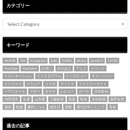
カテゴリー
キーワード
AKB48
CM
Instagram
koki
Netflix
photo
povo2.0
TVCM
YouTube
YouTuber
お笑い
ゆきぽよ
アニメ
イベント
イルミネーション
インスタグラム
インタビュー
キャンペーン
クリスマス
グラビア
コラボ
ファミマ
ファミリーマート
ヘアスタイル
マギー
モデル
レビュー
ローラ
乃木坂46
内田理央
女優
山田優
工藤静香
新曲
映画
木村拓哉
板野友美
漫画
私服
藤田ニコル
誕生日
調査
週刊少年ジャンプ
音楽
過去の記事