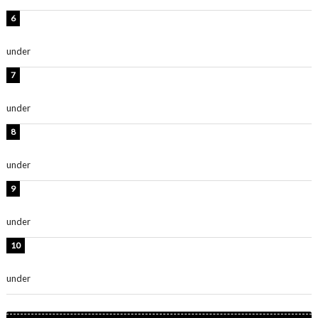
西山茉希、夏全開な黒ビキニショット公開！「海似合い
ます」「スタイル抜群」
under
ENTERTAINMENT
時東ぁみ、白ビキニの美ボディショット公開！「最高」
「無邪気で可愛い」
under
ENTERTAINMENT
渡辺美優紀、美脚のミニワンピ衣装姿公開！「可愛いぃ
～」「みるきーのピンクコーデは最強」
under
ENTERTAINMENT
熊田曜子、圧巻美ボディのドレス姿公開！「妖艶な美し
さ」「女神」
under
ENTERTAINMENT
堀未央奈、6年ぶりとなる写真集発売を発表！「今まで
の集大成と、これからの決意が詰まった自信の一冊」
under
ENTERTAINMENT