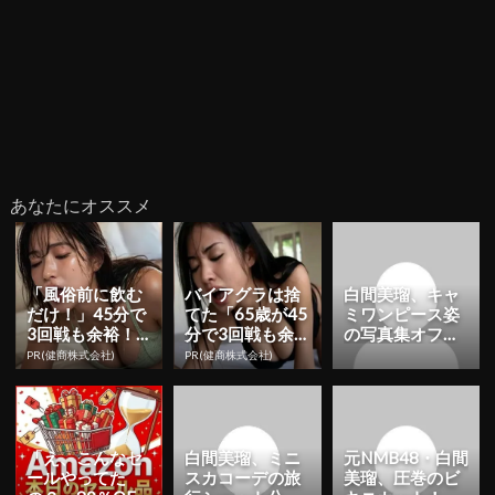
あなたにオススメ
「風俗前に飲む
バイアグラは捨
白間美瑠、キャ
だけ！」45分で
てた「65歳が45
ミワンピース姿
3回戦も余裕！9
分で3回戦も余
の写真集オフシ
80円で朝まで絶
裕」980円で朝
ョット公開！
PR(健商株式会社)
PR(健商株式会社)
好調
まで絶好調！
「可愛いすぎ
る！」「最
高」...
「え、こんなセ
白間美瑠、ミニ
元NMB48・白間
ールやってた
スカコーデの旅
美瑠、圧巻のビ