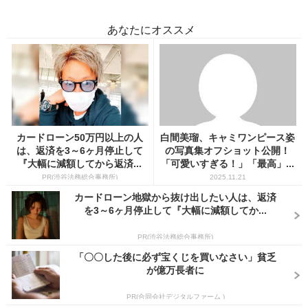
あなたにオススメ
カードローン50万円以上の人
白間美瑠、キャミワンピース姿
は、返済を3～6ヶ月停止して
の写真集オフショット公開！
『大幅に減額してから返済...
「可愛いすぎる！」「最高」...
PR(渋谷法務総合事務所)
2025.11.21
カードローン地獄から抜け出したい人は、返済
を3～6ヶ月停止して『大幅に減額してか...
PR(渋谷法務総合事務所)
「〇〇した後に必ず宝くじを買いなさい」貧乏
が億万長者に
PR(合同会社デジタルファーム )