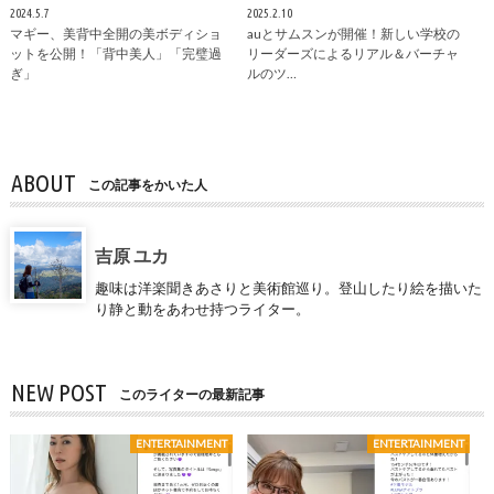
2024.5.7
2025.2.10
マギー、美背中全開の美ボディショ
auとサムスンが開催！新しい学校の
ットを公開！「背中美人」「完璧過
リーダーズによるリアル＆バーチャ
ぎ」
ルのツ…
ABOUT
この記事をかいた人
吉原 ユカ
趣味は洋楽聞きあさりと美術館巡り。登山したり絵を描いた
り静と動をあわせ持つライター。
NEW POST
このライターの最新記事
ENTERTAINMENT
ENTERTAINMENT