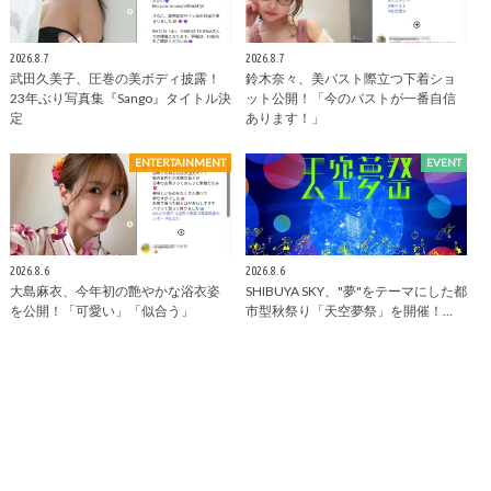
2026.8.7
2026.8.7
武田久美子、圧巻の美ボディ披露！
鈴木奈々、美バスト際立つ下着ショ
23年ぶり写真集『Sango』タイトル決
ット公開！「今のバストが一番自信
定
あります！」
ENTERTAINMENT
EVENT
2026.8.6
2026.8.6
大島麻衣、今年初の艶やかな浴衣姿
SHIBUYA SKY、"夢"をテーマにした都
を公開！「可愛い」「似合う」
市型秋祭り「天空夢祭」を開催！…