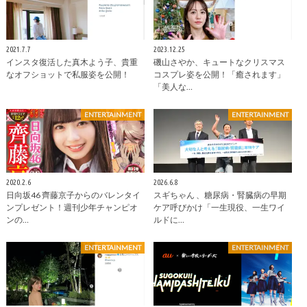
2021.7.7
2023.12.25
インスタ復活した真木よう子、貴重
磯山さやか、キュートなクリスマス
なオフショットで私服姿を公開！
コスプレ姿を公開！「癒されます」
「美人な…
ENTERTAINMENT
ENTERTAINMENT
2020.2.6
2026.6.8
日向坂46 齊藤京子からのバレンタイ
スギちゃん 、糖尿病・腎臓病の早期
ンプレゼント！週刊少年チャンピオ
ケア呼びかけ「一生現役、一生ワイ
ンの…
ルドに…
ENTERTAINMENT
ENTERTAINMENT