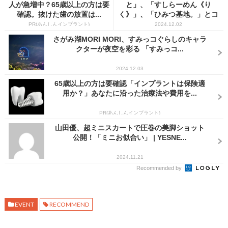
人が急増中？65歳以上の方は要
と」、「すしらーめん《り
確認。抜けた歯の放置は...
く》」、「ひみつ基地。」とコ
ラ...
PR(あんしんインプラント)
2024.12.02
さがみ湖MORI MORI、すみっコぐらしのキャラ
クターが夜空を彩る 「すみっコ...
2024.12.03
65歳以上の方は要確認「インプラントは保険適
用か？」あなたに沿った治療法や費用を...
PR(あんしんインプラント)
山田優、超ミニスカートで圧巻の美脚ショット
公開！「ミニお似合い」 | YESNE...
2024.11.21
Recommended by
EVENT
RECOMMEND