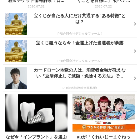
程＆チケット情報解禁！日...
くことを目標に」 初ヘア...
2026.07.31
2025.07.22
宝くじが当たる人にだけ共通する“ある特徴”と
は？
PR(合同会社デジタルファーム )
宝くじ狙うなら今！金運上げた当選者が暴露
PR(合同会社デジタルファーム )
カードローン地獄の人は、消費者金融が教えな
い『返済停止して減額・免除する方法』で...
PR(渋谷法務総合事務所)
なぜ今「インプラント」を選ぶ
auが「くれいじーまぐねっ