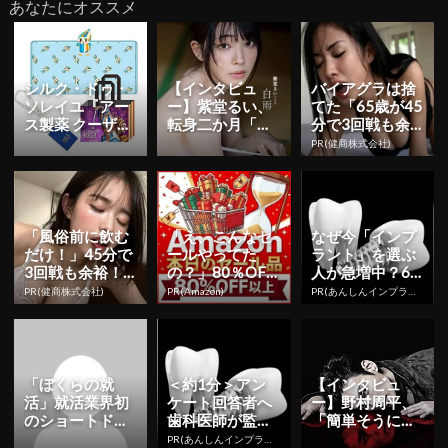
あなたにオススメ
シルク・ドゥ・
【インタビュ
バイアグラは捨
ソレイユ『アー
ー】紫堂るい、
てた「65歳が45
ス製薬 クーザ』
転身二か月「も
分で3回戦も余
東京公演の日程
っと知っていた
裕」980円で朝
PR(健商株式会社)
＆チケット情報
だくことを目標
まで絶好調！
解禁！日...
に」 初ヘア...
「風俗前に飲む
「え、こんなセ
なぜ今「インプ
だけ！」45分で
ールやってた
ラント」を選ぶ
3回戦も余裕！1
の？」80％OFF
人が急増中？65
日31円で朝まで
以上が続々登
歳以上の方は要
PR(健商株式会社)
PR(Amazon)
PR(あんしんインプラント)
絶好調
場！Amazonの本
確認。抜けた歯
気が...
の放置は...
「ぼくらの就
＜約1分＞アン
【インタビュ
活」就活業界初
ケート回答者へ
ー】野村周平、
のショートドラ
歯科医師が監修
「簡単そうに見
マシリーズを本
したガイドブッ
えるけれど、ち
PR(あんしんインプラント)