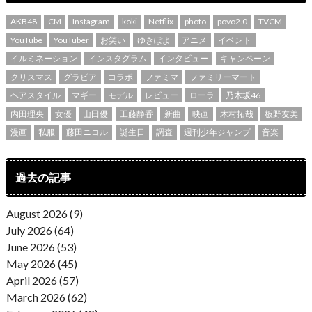
AKB48
CM
Instagram
koki
Netflix
photo
povo2.0
TVCM
YouTube
YouTuber
お笑い
ゆきぽよ
アニメ
イベント
イルミネーション
インスタグラム
インタビュー
キャンペーン
クリスマス
グラビア
コラボ
ファミマ
ファミリーマート
ヘアスタイル
マギー
モデル
レビュー
ローラ
乃木坂46
内田理央
女優
山田優
工藤静香
新曲
映画
木村拓哉
板野友美
漫画
私服
藤田ニコル
誕生日
調査
週刊少年ジャンプ
音楽
過去の記事
August 2026 (9)
July 2026 (64)
June 2026 (53)
May 2026 (45)
April 2026 (57)
March 2026 (62)