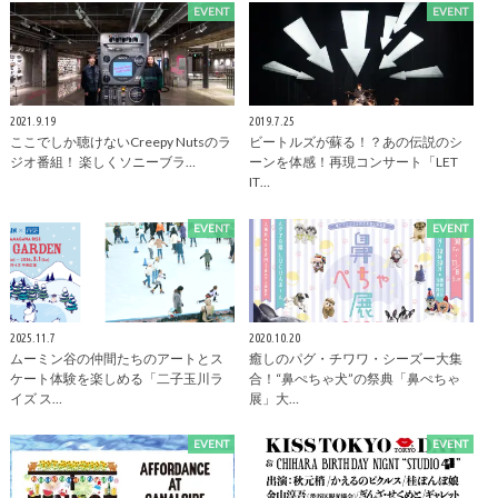
EVENT
EVENT
2021.9.19
2019.7.25
ここでしか聴けないCreepy Nutsのラ
ビートルズが蘇る！？あの伝説のシ
ジオ番組！ 楽しくソニーブラ…
ーンを体感！再現コンサート「LET
IT…
EVENT
EVENT
2025.11.7
2020.10.20
ムーミン谷の仲間たちのアートとス
癒しのパグ・チワワ・シーズー大集
ケート体験を楽しめる「二子玉川ラ
合！“鼻ぺちゃ犬”の祭典「鼻ぺちゃ
イズ ス…
展」大…
EVENT
EVENT