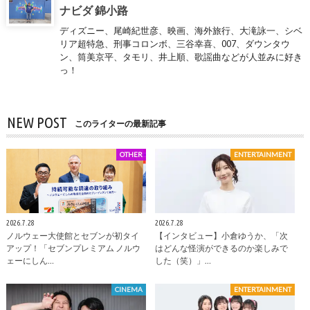
ナビダ 錦小路
ディズニー、尾崎紀世彦、映画、海外旅行、大滝詠一、シベ
リア超特急、刑事コロンボ、三谷幸喜、007、ダウンタウ
ン、筒美京平、タモリ、井上順、歌謡曲などが人並みに好き
っ！
NEW POST
このライターの最新記事
OTHER
ENTERTAINMENT
2026.7.28
2026.7.28
ノルウェー大使館とセブンが初タイ
【インタビュー】小倉ゆうか、「次
アップ！「セブンプレミアム ノルウ
はどんな怪演ができるのか楽しみで
ェーにしん…
した（笑）」…
CINEMA
ENTERTAINMENT