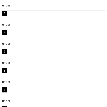
抜群」「最高にセクシー」
under
ENTERTAINMENT
横野すみれ、ビキニ姿のグラビアショット公開！「美し
い」「スタイル最高！」
under
ENTERTAINMENT
板野友美、神スタイルのビキニショット公開！「スタイ
ルレベチすぎてやばい」
under
ENTERTAINMENT
西山茉希、夏全開な黒ビキニショット公開！「海似合い
ます」「スタイル抜群」
under
ENTERTAINMENT
岡田紗佳、美ボディ全開のグラビアショット公開！「撃
ち抜かれる美しさ」「色っぽい」
under
ENTERTAINMENT
時東ぁみ、白ビキニの美ボディショット公開！「最高」
「無邪気で可愛い」
under
ENTERTAINMENT