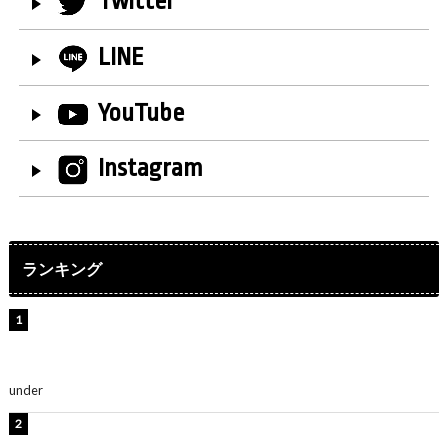
Twitter
LINE
YouTube
Instagram
ランキング
【インタビュー】堀内まり菜＆宮本佳林＆杏ジュリア＆
及川結依「みんなでどこまで高い到達点を目指せるかす
ごく楽しみです！」『スクールアイドルミュージカル』
under
ENTERTAINMENT
板野友美、水着姿の美ボディショット公開！「スタイル