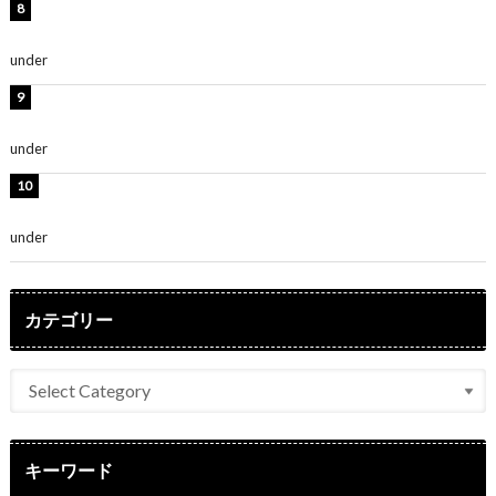
渡辺美優紀、美脚のミニワンピ衣装姿公開！「可愛いぃ
～」「みるきーのピンクコーデは最強」
under
ENTERTAINMENT
熊田曜子、圧巻美ボディのドレス姿公開！「妖艶な美し
さ」「女神」
under
ENTERTAINMENT
堀未央奈、6年ぶりとなる写真集発売を発表！「今まで
の集大成と、これからの決意が詰まった自信の一冊」
under
ENTERTAINMENT
カテゴリー
キーワード