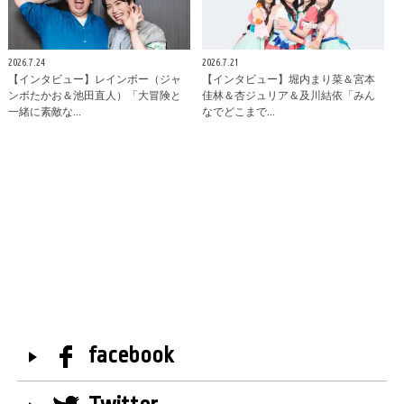
2026.7.24
2026.7.21
【インタビュー】レインボー（ジャ
【インタビュー】堀内まり菜＆宮本
ンボたかお＆池田直人）「大冒険と
佳林＆杏ジュリア＆及川結依「みん
一緒に素敵な…
なでどこまで…
facebook