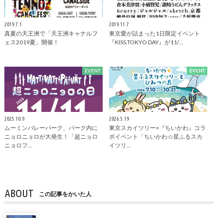
2019.7.1
2019.11.7
真夏の天王洲で「天王洲キャナルフ
東京愛が詰まった1日限定イベント
ェス2019夏」開催！
『KISS,TOKYO DAY』が11/…
EVENT
EVENT
2025.10.9
2026.5.19
ムーミンバレーパーク、パーク内に
東京スカイツリー×『ちいかわ』コラ
ニョロニョロが大発生！「超ニョロ
ボイベント「ちいかわ☆星ふるスカ
ニョロフ…
イツリ…
ABOUT
この記事をかいた人