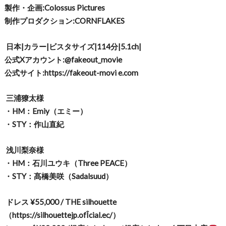
製作・企画
:Colossus Pictures
制作プロダクション
:CORNFLAKES
日本
|
カラー
|
ビスタサイズ
|114
分
|5.1ch|
公式
X
アカウント
:@fakeout_movie
公式サイト
:https://fakeout-movi e.com
三浦獠太様
・
HM
：
Emiy
（エミー）
・
STY
：作山直紀
浅川梨奈様
・
HM
：石川ユウキ（
Three PEACE
）
・
STY
：髙橋美咲（
Sadalsuud
）
ドレス
¥55,000 / THE silhouette
（
https://silhouettejp.ofÎcial.ec/
）