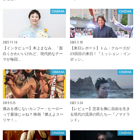
CINEMA
CINEMA
2025.11.16
2025.5.18
【インタビュー】本上まなみ、「面
【来日レポート】トム・クルーズが
白くかわいいけれど、現代的なテー
25回目の来日！『ミッション：イン
マが毎回…
ポッシ…
CINEMA
CINEMA
2019.9.25
2021.3.26
痛みを感じないカンフー・ヒーロー
【レビュー】悲哀を胸に自由を生き
って最強じゃね？ 映画『燃えよスー
る現代の流浪の民たち―『ノマドラ
リヤ！…
ンド』
CINEMA
CINEMA