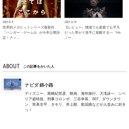
2023.8.9
2021.6.14
世界的メガヒットシリーズ最新作
【レビュー』職場でも家庭でも平凡
『ハンガー・ゲーム0』が今冬公開決
だった男がド派手に覚醒する―『Mr.
定！ティ…
ノー…
ABOUT
この記事をかいた人
ナビダ 錦小路
ディズニー、尾崎紀世彦、映画、海外旅行、大滝詠一、シベ
リア超特急、刑事コロンボ、三谷幸喜、007、ダウンタウ
ン、筒美京平、タモリ、井上順、歌謡曲などが人並みに好き
っ！