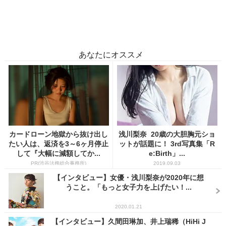
あなたにオススメ
カードローン地獄から抜け出し
浅川梨奈 20歳の大胆胸元ショ
たい人は、返済を3～6ヶ月停止
ットが話題に！ 3rd写真集「R
して『大幅に減額してか...
e:Birth」...
PR(渋谷法務総合事務所)
2019.09.03
【インタビュー】女優・浅川梨奈が2020年に想
うこと。「もっと女子力を上げたい！...
2020.01.21
【インタビュー】久間田琳加、井上瑞稀（HiHi J