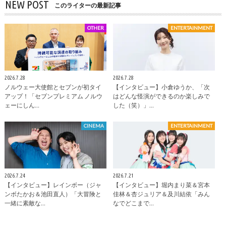
NEW POST
このライターの最新記事
OTHER
ENTERTAINMENT
2026.7.28
2026.7.28
ノルウェー大使館とセブンが初タイ
【インタビュー】小倉ゆうか、「次
アップ！「セブンプレミアム ノルウ
はどんな怪演ができるのか楽しみで
ェーにしん…
した（笑）」…
CINEMA
ENTERTAINMENT
2026.7.24
2026.7.21
【インタビュー】レインボー（ジャ
【インタビュー】堀内まり菜＆宮本
ンボたかお＆池田直人）「大冒険と
佳林＆杏ジュリア＆及川結依「みん
一緒に素敵な…
なでどこまで…