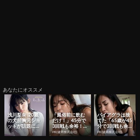
あなたにオススメ
浅川梨奈 20歳
「風俗前に飲む
バイアグラは捨
の大胆胸元ショ
だけ！」45分で
てた「65歳が45
ットが話題に！
3回戦も余裕！9
分で3回戦も余
3rd写真集「Re:
80円で朝まで絶
裕」980円で朝
PR(健商株式会社)
PR(健商株式会社)
Birth」...
好調
まで絶好調！