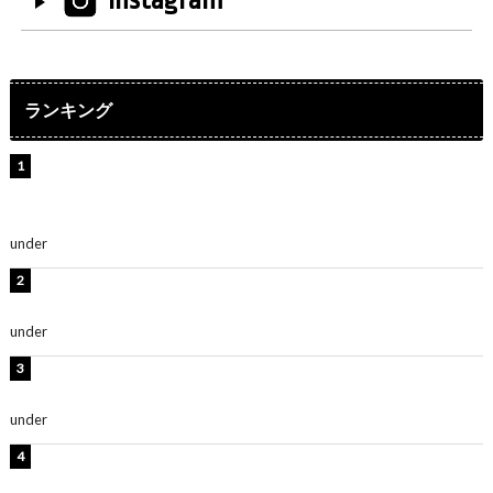
ランキング
【インタビュー】堀内まり菜＆宮本佳林＆杏ジュリア＆
及川結依「みんなでどこまで高い到達点を目指せるかす
ごく楽しみです！」『スクールアイドルミュージカル』
under
ENTERTAINMENT
板野友美、水着姿の美ボディショット公開！「スタイル
抜群」「最高にセクシー」
under
ENTERTAINMENT
横野すみれ、ビキニ姿のグラビアショット公開！「美し
い」「スタイル最高！」
under
ENTERTAINMENT
板野友美、神スタイルのビキニショット公開！「スタイ
ルレベチすぎてやばい」