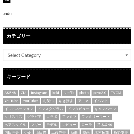
の集大成と、これからの決意が詰まった自信の一冊」
under
ENTERTAINMENT
カテゴリー
キーワード
AKB48
CM
Instagram
koki
Netflix
photo
povo2.0
TVCM
YouTube
YouTuber
お笑い
ゆきぽよ
アニメ
イベント
イルミネーション
インスタグラム
インタビュー
キャンペーン
クリスマス
グラビア
コラボ
ファミマ
ファミリーマート
ヘアスタイル
マギー
モデル
レビュー
ローラ
乃木坂46
内田理央
女優
山田優
工藤静香
新曲
映画
木村拓哉
板野友美