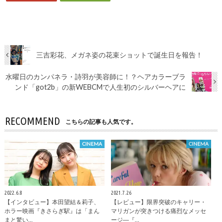
三吉彩花、メガネ姿の花束ショットで誕生日を報告！
水曜日のカンパネラ・詩羽が美容師に！？ヘアカラーブラ
ンド「got2b」の新WEBCMで人生初のシルバーヘアに
RECOMMEND
こちらの記事も人気です。
CINEMA
CINEMA
2022.6.8
2021.7.26
【インタビュー】本田望結＆莉子、
【レビュー】限界突破のキャリー・
ホラー映画『きさらぎ駅』は「まん
マリガンが突きつける痛烈なメッセ
まと驚い…
ージ―『…