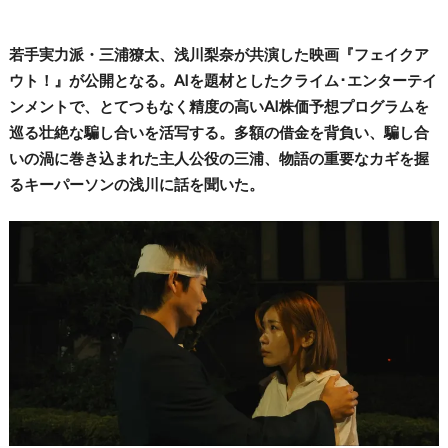
若手実力派・三浦獠太、浅川梨奈が共演した映画『フェイクア
ウト！』が公開となる。AIを題材としたクライム･エンターテイ
ンメントで、とてつもなく精度の高いAI株価予想プログラムを
巡る壮絶な騙し合いを活写する。多額の借金を背負い、騙し合
いの渦に巻き込まれた主人公役の三浦、物語の重要なカギを握
るキーパーソンの浅川に話を聞いた。