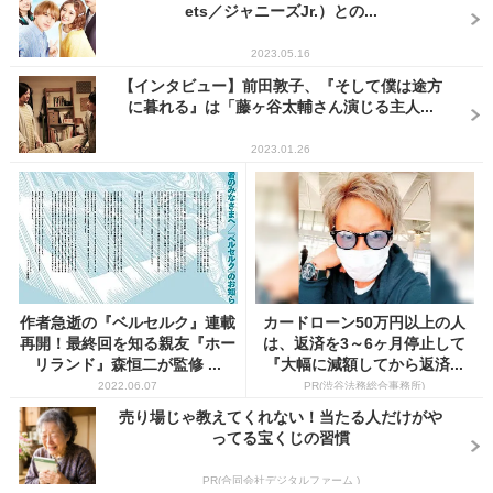
ets／ジャニーズJr.）との...
2023.05.16
【インタビュー】前田敦子、『そして僕は途方
に暮れる』は「藤ヶ谷太輔さん演じる主人...
2023.01.26
作者急逝の『ベルセルク』連載
カードローン50万円以上の人
再開！最終回を知る親友『ホー
は、返済を3～6ヶ月停止して
リランド』森恒二が監修 ...
『大幅に減額してから返済...
2022.06.07
PR(渋谷法務総合事務所)
売り場じゃ教えてくれない！当たる人だけがや
ってる宝くじの習慣
PR(合同会社デジタルファーム )