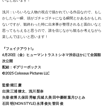
浅川：いろいろな人物の視点で描かれている作品なので、もし
かしたら一瞬、頭がゴチャゴチャになる瞬間とかあるかもしれ
ないですが、観終わった時に出来事が整理されると面白いなと
思ってもらえると思うので、誰を信じながら観るか考えながら
楽しんでほしいと思います！
『フェイクアウト
!
』
6
月
20
日（金）ヒューマントラストシネマ渋谷ほかにて全国順
次公開
配給：ギグリーボックス
©2025 Colossus Pictures LLC
監督
:
堀江
慶
出演
:
三浦
獠太、浅川
梨奈
矢柴
俊博
久保田
秀敏
呉城
久美
田中優樹
葉月ひとみ
石田
明
(NON STYLE)
永澤
俊矢
菅田
俊