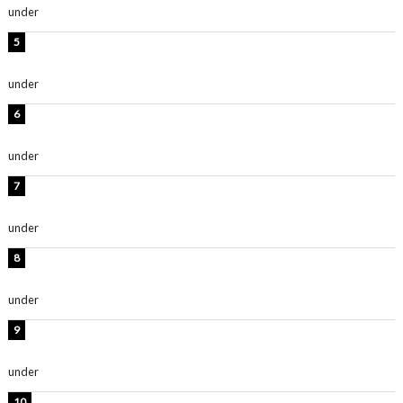
under
ENTERTAINMENT
岡田紗佳、美ボディ全開のグラビアショット公開！「撃
ち抜かれる美しさ」「色っぽい」
under
ENTERTAINMENT
西山茉希、夏全開な黒ビキニショット公開！「海似合い
ます」「スタイル抜群」
under
ENTERTAINMENT
時東ぁみ、白ビキニの美ボディショット公開！「最高」
「無邪気で可愛い」
under
ENTERTAINMENT
渡辺美優紀、美脚のミニワンピ衣装姿公開！「可愛いぃ
～」「みるきーのピンクコーデは最強」
under
ENTERTAINMENT
熊田曜子、圧巻美ボディのドレス姿公開！「妖艶な美し
さ」「女神」
under
ENTERTAINMENT
堀未央奈、6年ぶりとなる写真集発売を発表！「今まで