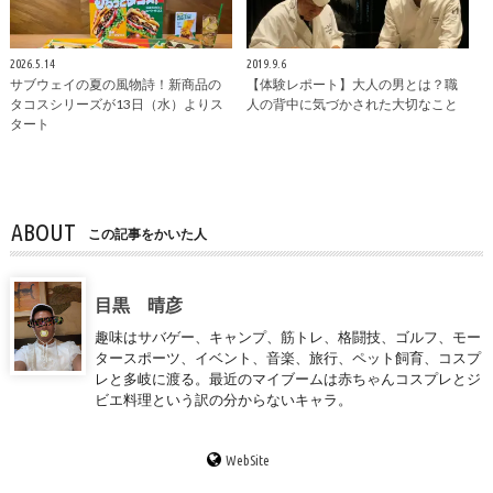
2026.5.14
2019.9.6
サブウェイの夏の風物詩！新商品の
【体験レポート】大人の男とは？職
タコスシリーズが13日（水）よりス
人の背中に気づかされた大切なこと
タート
ABOUT
この記事をかいた人
目黒 晴彦
趣味はサバゲー、キャンプ、筋トレ、格闘技、ゴルフ、モー
タースポーツ、イベント、音楽、旅行、ペット飼育、コスプ
レと多岐に渡る。最近のマイブームは赤ちゃんコスプレとジ
ビエ料理という訳の分からないキャラ。
WebSite