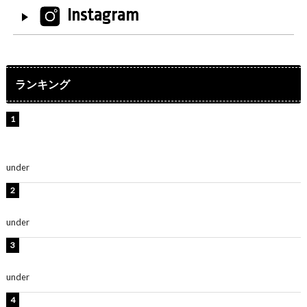
Instagram
ランキング
【インタビュー】堀内まり菜＆宮本佳林＆杏ジュリア＆
及川結依「みんなでどこまで高い到達点を目指せるかす
ごく楽しみです！」『スクールアイドルミュージカル』
under
ENTERTAINMENT
板野友美、水着姿の美ボディショット公開！「スタイル
抜群」「最高にセクシー」
under
ENTERTAINMENT
横野すみれ、ビキニ姿のグラビアショット公開！「美し
い」「スタイル最高！」
under
ENTERTAINMENT
板野友美、神スタイルのビキニショット公開！「スタイ