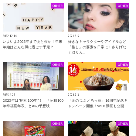
OTHER
OTHER
2022.12.14
2021.8.5
いよいよ2023年まであと僅か！年末
好きなキャラクターやアイドルなど
年始はどんな風に過ごす予定？
「推し」の要素を日常に！さりげな
く取り入…
OTHER
OTHER
2025.4.25
2023.7.3
2025年は“昭和100年”！ 「昭和100
「金のつぶ とろっ豆」16周年記念キ
年幸福度年表」とAIの予想映…
ャンペーン開催！WEB 動画も公開
OTHER
OTHER