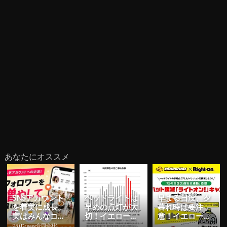
あなたにオススメ
SNSアカウント
ヘッドライトは
早まる日没、夕
を着実に成長。
早めの点灯が大
暮れ時は要注
実はみんなココ
切！イエローハ
意！イエローハ
使ってます。
ット「秋の全国
ットがヒヤリ・
PR(Dreaw合同会社)