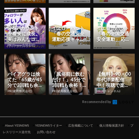
交通安全運動応
ハット撲滅 「ラ
援キャンペ...
イトオン！...
SNSアカウント
イエローハット
イエローハット
を着実に成長。
「春の交通安全
「春の全国交通
実はみんなココ
運動応援キャン
安全運動」 応援
使ってます。
ペーン」を開
キャンペーンを
PR(Dreaw合同会社)
催！ | YESNEWS
実施 | YESNEW...
...
バイアグラは捨
「風俗前に飲む
【無料】90・00
てた「65歳が45
だけ！」45分で
年代洋楽配信
分で3回戦も余
3回戦も余裕！9
中！視聴で楽天
裕」1日31円で
80円で朝まで絶
ポイント貯まる
PR(健商株式会社)
PR(健商株式会社)
PR(Rチャンネル)
朝まで絶好調！
好調
Recommended by
About YESNEWS
YESNEWSライター
広告掲載について
個人情報保護方針
プ
レスリリース送付先
お問い合わせ