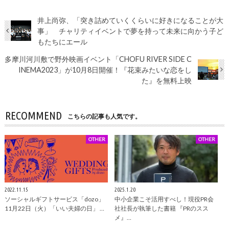
井上尚弥、「突き詰めていくくらいに好きになることが大
事」 チャリティイベントで夢を持って未来に向かう子ど
もたちにエール
多摩川河川敷で野外映画イベント「CHOFU RIVER SIDE C
INEMA2023」が10月8日開催！『花束みたいな恋をし
た』を無料上映
RECOMMEND
こちらの記事も人気です。
OTHER
OTHER
2022.11.15
2025.1.20
ソーシャルギフトサービス「dozo」
中小企業こそ活用すべし！現役PR会
11月22日（火）「いい夫婦の日」 …
社社長が執筆した書籍 『PRのスス
メ』…