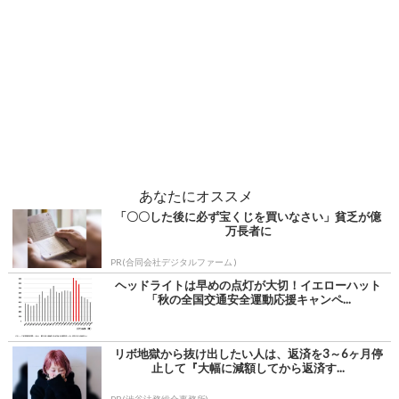
あなたにオススメ
「〇〇した後に必ず宝くじを買いなさい」貧乏が億
万長者に
PR(合同会社デジタルファーム )
ヘッドライトは早めの点灯が大切！イエローハット
「秋の全国交通安全運動応援キャンペ...
リボ地獄から抜け出したい人は、返済を3～6ヶ月停
止して『大幅に減額してから返済す...
PR(渋谷法務総合事務所)