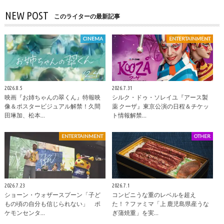
NEW POST
このライターの最新記事
CINEMA
ENTERTAINMENT
2026.8.5
2026.7.31
映画『お姉ちゃんの翠くん』特報映
シルク・ドゥ・ソレイユ『アース製
像＆ポスタービジュアル解禁！久間
薬 クーザ』東京公演の日程＆チケッ
田琳加、松本…
ト情報解禁…
ENTERTAINMENT
OTHER
2026.7.23
2026.7.1
ショーン・ウォザースプーン「子ど
コンビニうな重のレベルを超え
もの頃の自分も信じられない」 ポ
た！？ファミマ「上 鹿児島県産うな
ケモンセンタ…
ぎ蒲焼重」を実…