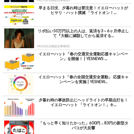
早まる日没、夕暮れ時は要注意！イエローハットが
ヒヤリ・ハット撲滅 「ライトオン！...
リボ払い50万円以上の人は、返済を3～6ヶ月停止し
て『大幅に減額してから返済する...
PR(渋谷法務総合事務所)
イエローハット「春の交通安全運動応援キャンペー
ン」を開催！ | YESNEWS ...
イエローハット「春の全国交通安全運動」 応援キャ
ンペーンを実施 | YESNEW...
夕暮れ時の事故防止にヘッドライトの早期点灯を！
イエローハット 「ライトオン！」キ...
「もっと早く知りたかった」600円→83円の新型タ
バコが大反響