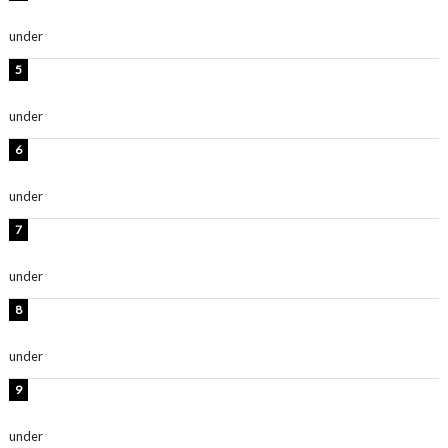
ルレベチすぎてやばい」
under
ENTERTAINMENT
西山茉希、夏全開な黒ビキニショット公開！「海似合い
ます」「スタイル抜群」
under
ENTERTAINMENT
岡田紗佳、美ボディ全開のグラビアショット公開！「撃
ち抜かれる美しさ」「色っぽい」
under
ENTERTAINMENT
時東ぁみ、白ビキニの美ボディショット公開！「最高」
「無邪気で可愛い」
under
ENTERTAINMENT
渡辺美優紀、美脚のミニワンピ衣装姿公開！「可愛いぃ
～」「みるきーのピンクコーデは最強」
under
ENTERTAINMENT
熊田曜子、圧巻美ボディのドレス姿公開！「妖艶な美し
さ」「女神」
under
ENTERTAINMENT