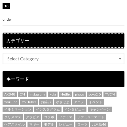
堀未央奈、6年ぶりとなる写真集発売を発表！「今まで
の集大成と、これからの決意が詰まった自信の一冊」
under
ENTERTAINMENT
カテゴリー
キーワード
AKB48
CM
Instagram
koki
Netflix
photo
povo2.0
TVCM
YouTube
YouTuber
お笑い
ゆきぽよ
アニメ
イベント
イルミネーション
インスタグラム
インタビュー
キャンペーン
クリスマス
グラビア
コラボ
ファミマ
ファミリーマート
ヘアスタイル
マギー
モデル
レビュー
ローラ
乃木坂46