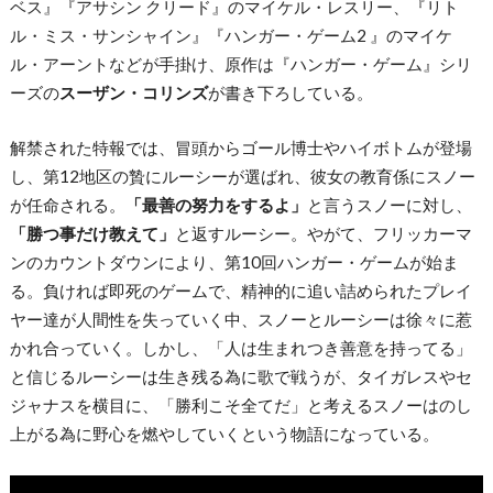
ベス』『アサシン クリード』のマイケル・レスリー、『リト
ル・ミス・サンシャイン』『ハンガー・ゲーム2 』のマイケ
ル・アーントなどが手掛け、原作は『ハンガー・ゲーム』シリ
ーズの
スーザン・コリンズ
が書き下ろしている。
解禁された特報では、冒頭からゴール博士やハイボトムが登場
し、第12地区の贄にルーシーが選ばれ、彼女の教育係にスノー
が任命される。
「最善の努力をするよ」
と言うスノーに対し、
「勝つ事だけ教えて」
と返すルーシー。やがて、フリッカーマ
ンのカウントダウンにより、第10回ハンガー・ゲームが始ま
る。負ければ即死のゲームで、精神的に追い詰められたプレイ
ヤー達が人間性を失っていく中、スノーとルーシーは徐々に惹
かれ合っていく。しかし、「人は生まれつき善意を持ってる」
と信じるルーシーは生き残る為に歌で戦うが、タイガレスやセ
ジャナスを横目に、「勝利こそ全てだ」と考えるスノーはのし
上がる為に野心を燃やしていくという物語になっている。