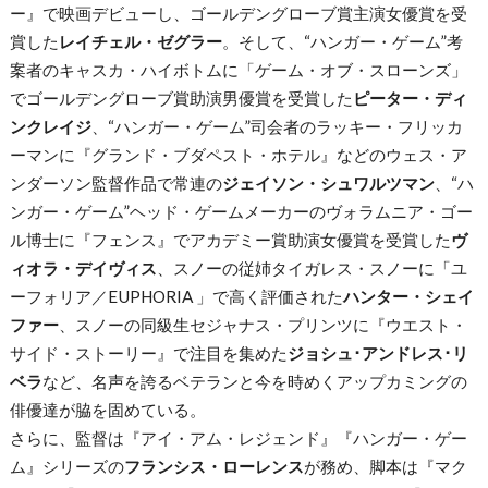
ー』で映画デビューし、ゴールデングローブ賞主演女優賞を受
賞した
レイチェル・ゼグラー
。そして、“ハンガー・ゲーム”考
案者のキャスカ・ハイボトムに「ゲーム・オブ・スローンズ」
でゴールデングローブ賞助演男優賞を受賞した
ピーター・ディ
ンクレイジ
、“ハンガー・ゲーム”司会者のラッキー・フリッカ
ーマンに『グランド・ブダペスト・ホテル』などのウェス・ア
ンダーソン監督作品で常連の
ジェイソン・シュワルツマン
、“ハ
ンガー・ゲーム”ヘッド・ゲームメーカーのヴォラムニア・ゴー
ル博士に『フェンス』でアカデミー賞助演女優賞を受賞した
ヴ
ィオラ・デイヴィス
、スノーの従姉タイガレス・スノーに「ユ
ーフォリア／EUPHORIA 」で高く評価された
ハンター・シェイ
ファー
、スノーの同級生セジャナス・プリンツに『ウエスト・
サイド・ストーリー』で注目を集めた
ジョシュ･アンドレス･リ
ベラ
など、名声を誇るベテランと今を時めくアップカミングの
俳優達が脇を固めている。
さらに、監督は『アイ・アム・レジェンド』『ハンガー・ゲー
ム』シリーズの
フランシス・ローレンス
が務め、脚本は『マク