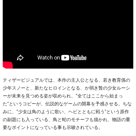
ティザービジュアルでは、本作の主人公となる、若き教育係の
少年スノーと、新たなヒロインとなる、か弱き贄の少女ルーシ
ーが未来を見つめる姿が収められ、“全てはここから始まっ
た”というコピーが、伝説的なゲームの開幕を予感させる。ちな
みに、“少女は鳥のように歌い、ヘビとともに戦う”という原作
の副題にも入っている、鳥と蛇のモチーフも描かれ、物語の重
要なポイントになっている事も示唆されている。