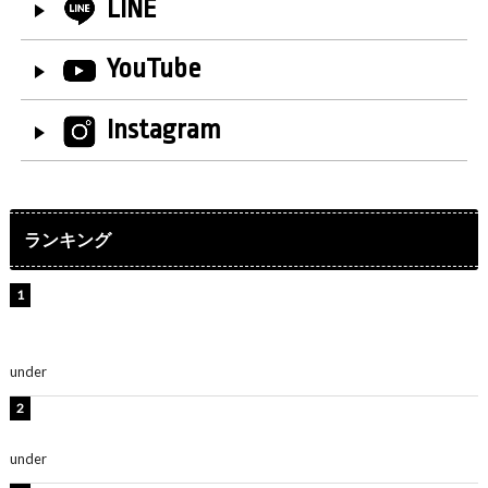
LINE
YouTube
Instagram
ランキング
【インタビュー】堀内まり菜＆宮本佳林＆杏ジュリア＆
及川結依「みんなでどこまで高い到達点を目指せるかす
ごく楽しみです！」『スクールアイドルミュージカル』
under
ENTERTAINMENT
板野友美、水着姿の美ボディショット公開！「スタイル
抜群」「最高にセクシー」
under
ENTERTAINMENT