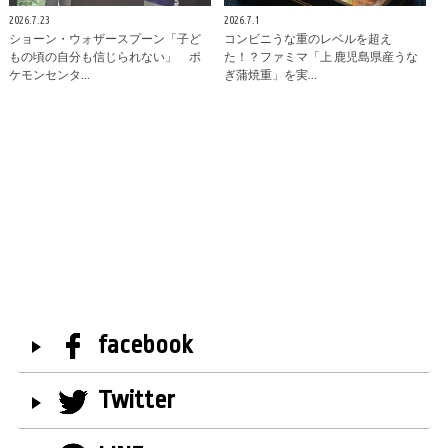
2026.7.23
2026.7.1
ショーン・ウォザースプーン「子ど
コンビニうな重のレベルを超え
もの頃の自分も信じられない」 ポ
た！？ファミマ「上 鹿児島県産うな
ケモンセンタ…
ぎ蒲焼重」を実…
facebook
Twitter