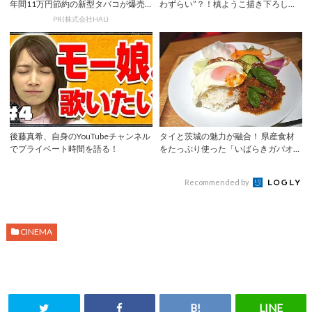
年間11万円節約の新型タバコが爆売
わずらい”？！槙ようこ描き下ろしの
れ
『ONE P...
PR(株式会社HAL)
後藤真希、自身のYouTubeチャンネル
タイと茨城の魅力が融合！ 県産食材
でプライベート時間を語る！
をたっぷり使った「いばらきガパオ」
で夏バテ知ら...
Recommended by
CINEMA