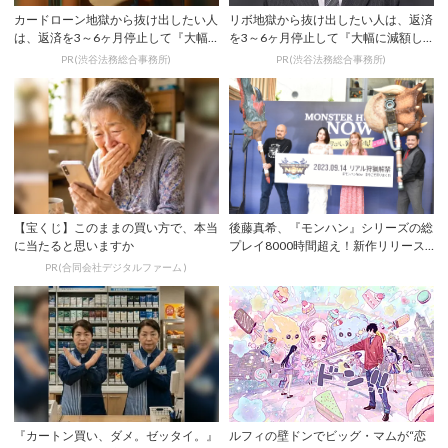
カードローン地獄から抜け出したい人
リボ地獄から抜け出したい人は、返済
は、返済を3～6ヶ月停止して『大幅
を3～6ヶ月停止して『大幅に減額し
に減額してか...
てから返済す...
PR(渋谷法務総合事務所)
PR(渋谷法務総合事務所)
【宝くじ】このままの買い方で、本当
後藤真希、『モンハン』シリーズの総
に当たると思いますか
プレイ8000時間超え！新作リリース
記念イベン...
PR(合同会社デジタルファーム )
『カートン買い、ダメ。ゼッタイ。』
ルフィの壁ドンでビッグ・マムが“恋