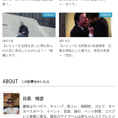
禁！…
ィ・ガーラ…
CINEMA
CINEMA
2022.3.28
2021.9.23
【レビュー】記憶を失った男が自ら
【レビュー】古田新太×松坂桃李 正
の人生に見出したものとは？―『林
義を理由とした暴力と、喪失の本質
檎とポラ…
―『空白』
ABOUT
この記事をかいた人
目黒 晴彦
趣味はサバゲー、キャンプ、筋トレ、格闘技、ゴルフ、モー
タースポーツ、イベント、音楽、旅行、ペット飼育、コスプ
レと多岐に渡る。最近のマイブームは赤ちゃんコスプレとジ