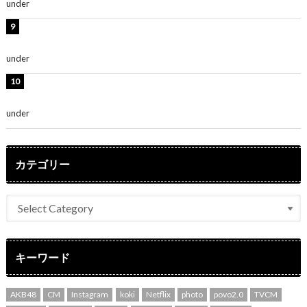
under
ENTERTAINMENT
熊田曜子、圧巻美ボディのドレス姿公開！「妖艶な美し
さ」「女神」
under
ENTERTAINMENT
堀未央奈、6年ぶりとなる写真集発売を発表！「今まで
の集大成と、これからの決意が詰まった自信の一冊」
under
ENTERTAINMENT
カテゴリー
キーワード
AKB48
CM
Instagram
koki
Netflix
photo
povo2.0
TVCM