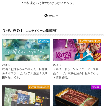
ビエ料理という訳の分からないキャラ。
WebSite
NEW POST
このライターの最新記事
CINEMA
ENTERTAINMENT
2026.8.5
2026.7.31
映画『お姉ちゃんの翠くん』特報映
シルク・ドゥ・ソレイユ『アース製
像＆ポスタービジュアル解禁！久間
薬 クーザ』東京公演の日程＆チケッ
田琳加、松本…
ト情報解禁…
ENTERTAINMENT
OTHER