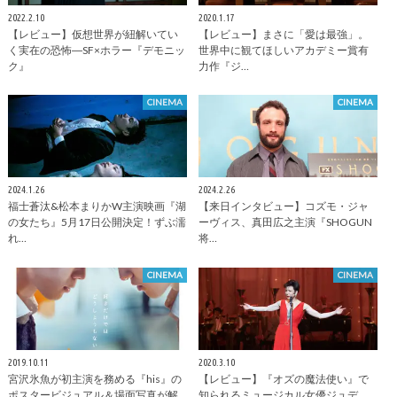
2022.2.10
2020.1.17
【レビュー】仮想世界が紐解いてい
【レビュー】まさに「愛は最強」。
く実在の恐怖―SF×ホラー『デモニッ
世界中に観てほしいアカデミー賞有
ク』
力作『ジ…
CINEMA
CINEMA
2024.1.26
2024.2.26
福士蒼汰&松本まりかW主演映画『湖
【来日インタビュー】コズモ・ジャ
の女たち』5月17日公開決定！ずぶ濡
ーヴィス、真田広之主演『SHOGUN
れ…
将…
CINEMA
CINEMA
2019.10.11
2020.3.10
宮沢氷魚が初主演を務める『his』の
【レビュー】『オズの魔法使い』で
ポスタービジュアル＆場面写真が解
知られるミュージカル女優ジュデ