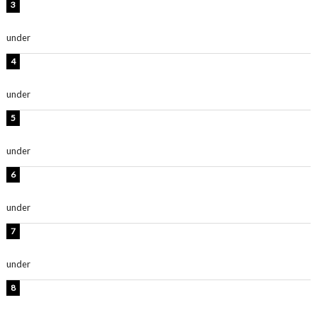
横野すみれ、ビキニ姿のグラビアショット公開！「美し
い」「スタイル最高！」
under
ENTERTAINMENT
板野友美、神スタイルのビキニショット公開！「スタイ
ルレベチすぎてやばい」
under
ENTERTAINMENT
岡田紗佳、美ボディ全開のグラビアショット公開！「撃
ち抜かれる美しさ」「色っぽい」
under
ENTERTAINMENT
西山茉希、夏全開な黒ビキニショット公開！「海似合い
ます」「スタイル抜群」
under
ENTERTAINMENT
時東ぁみ、白ビキニの美ボディショット公開！「最高」
「無邪気で可愛い」
under
ENTERTAINMENT
渡辺美優紀、美脚のミニワンピ衣装姿公開！「可愛いぃ
～」「みるきーのピンクコーデは最強」