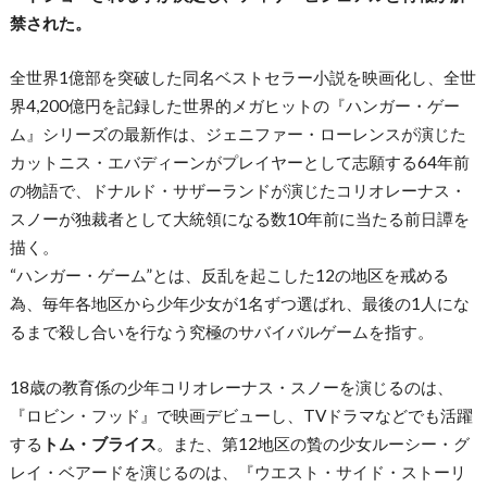
禁された。
全世界1億部を突破した同名ベストセラー小説を映画化し、全世
界4,200億円を記録した世界的メガヒットの『ハンガー・ゲー
ム』シリーズの最新作は、ジェニファー・ローレンスが演じた
カットニス・エバディーンがプレイヤーとして志願する64年前
の物語で、ドナルド・サザーランドが演じたコリオレーナス・
スノーが独裁者として大統領になる数10年前に当たる前日譚を
描く。
“ハンガー・ゲーム”とは、反乱を起こした12の地区を戒める
為、毎年各地区から少年少女が1名ずつ選ばれ、最後の1人にな
るまで殺し合いを行なう究極のサバイバルゲームを指す。
18歳の教育係の少年コリオレーナス・スノーを演じるのは、
『ロビン・フッド』で映画デビューし、TVドラマなどでも活躍
する
トム・ブライス
。また、第12地区の贄の少女ルーシー・グ
レイ・ベアードを演じるのは、『ウエスト・サイド・ストーリ