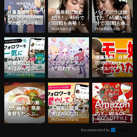
後藤真希、『モ
「風俗前に飲む
バイアグラは捨
ンハン』シリー
だけ！」45分で
てた「65歳が45
ズの総プレイ80
3回戦も余裕！9
分で3回戦も余
00時間超え！新
80円で朝まで絶
裕」980円で朝
PR(健商株式会社)
PR(健商株式会社)
作リリース記念
好調
まで絶好調！
イベン...
SNSアカウント
ルフィの壁ドン
後藤真希、自身
を着実に成長。
でビッグ・マム
のYouTubeチャ
実はみんなココ
が“恋わずら
ンネルでプライ
使ってます。
い”？！槙ようこ
ベート時間を語
PR(Dreaw合同会社)
描き下ろしの
る！
『ONE P...
タイと茨城の魅
SNSアカウント
「え、こんなセ
力が融合！ 県産
を着実に成長。
ールやってた
食材をたっぷり
実はみんなココ
の？」80％OFF
使った「いばら
使ってます。
以上が続々登
PR(Dreaw合同会社)
PR(Amazon)
きガパオ」で夏
場！Amazonの本
バテ知ら...
気が...
Recommended by