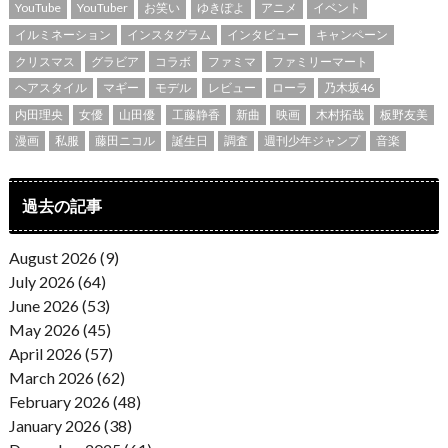
YouTube
YouTuber
お笑い
ゆきぽよ
アニメ
イベント
イルミネーション
インスタグラム
インタビュー
キャンペーン
クリスマス
グラビア
コラボ
ファミマ
ファミリーマート
ヘアスタイル
マギー
モデル
レビュー
ローラ
乃木坂46
内田理央
女優
山田優
工藤静香
新曲
映画
木村拓哉
板野友美
漫画
私服
藤田ニコル
誕生日
調査
週刊少年ジャンプ
音楽
過去の記事
August 2026 (9)
July 2026 (64)
June 2026 (53)
May 2026 (45)
April 2026 (57)
March 2026 (62)
February 2026 (48)
January 2026 (38)