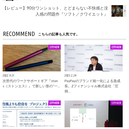
【レビュー】90分ワンショット、とどまらない不快感と没
入感の問題作『ソフト／クワイエット』
RECOMMEND
こちらの記事も人気です。
OTHER
OTHER
2022.9.21
2023.2.24
次世代のワークサポートギア『ston
PayPayのブランド統一化による急成
s（ストンエス）』で新しい形の“一…
長。Zフィナンシャル株式会社「圧
倒…
OTHER
OTHER