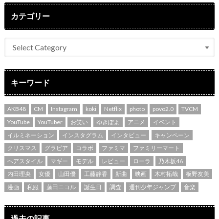
カテゴリー
キーワード
AKB48
CM
Instagram
koki
Netflix
photo
povo2.0
TVCM
YouTube
YouTuber
お笑い
ゆきぽよ
アニメ
イベント
イルミネーション
インスタグラム
インタビュー
キャンペーン
クリスマス
グラビア
コラボ
ファミマ
ファミリーマート
ヘアスタイル
マギー
モデル
レビュー
ローラ
乃木坂46
内田理央
女優
山田優
工藤静香
新曲
映画
木村拓哉
板野友美
漫画
私服
藤田ニコル
誕生日
調査
週刊少年ジャンプ
音楽
過去の記事