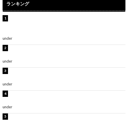
ランキング
【インタビュー】堀内まり菜＆宮本佳林＆杏ジュリア＆
及川結依「みんなでどこまで高い到達点を目指せるかす
ごく楽しみです！」『スクールアイドルミュージカル』
under
ENTERTAINMENT
板野友美、水着姿の美ボディショット公開！「スタイル
抜群」「最高にセクシー」
under
ENTERTAINMENT
横野すみれ、ビキニ姿のグラビアショット公開！「美し
い」「スタイル最高！」
under
ENTERTAINMENT
板野友美、神スタイルのビキニショット公開！「スタイ
ルレベチすぎてやばい」
under
ENTERTAINMENT
西山茉希、夏全開な黒ビキニショット公開！「海似合い
ます」「スタイル抜群」