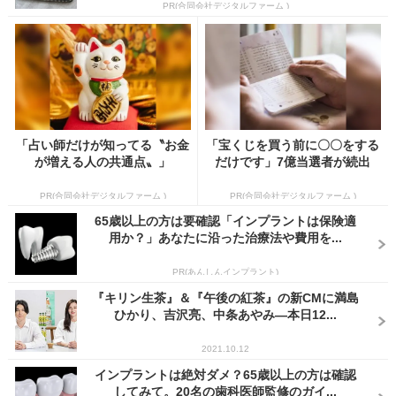
PR(合同会社デジタルファーム )
「占い師だけが知ってる〝お金
「宝くじを買う前に〇〇をする
が増える人の共通点〟」
だけです」7億当選者が続出
PR(合同会社デジタルファーム )
PR(合同会社デジタルファーム )
65歳以上の方は要確認「インプラントは保険適
用か？」あなたに沿った治療法や費用を...
PR(あんしんインプラント)
『キリン生茶』＆『午後の紅茶』の新CMに満島
ひかり、吉沢亮、中条あやみ―本日12...
2021.10.12
インプラントは絶対ダメ？65歳以上の方は確認
してみて。20名の歯科医師監修のガイ...