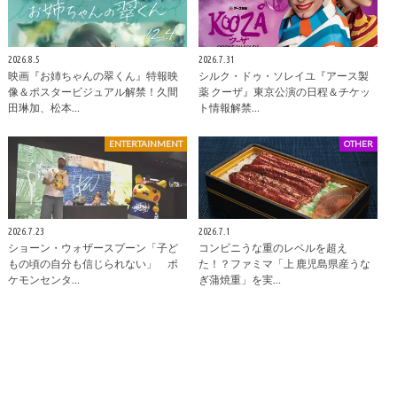
2026.8.5
2026.7.31
映画『お姉ちゃんの翠くん』特報映
シルク・ドゥ・ソレイユ『アース製
像＆ポスタービジュアル解禁！久間
薬 クーザ』東京公演の日程＆チケッ
田琳加、松本…
ト情報解禁…
ENTERTAINMENT
OTHER
2026.7.23
2026.7.1
ショーン・ウォザースプーン「子ど
コンビニうな重のレベルを超え
もの頃の自分も信じられない」 ポ
た！？ファミマ「上 鹿児島県産うな
ケモンセンタ…
ぎ蒲焼重」を実…