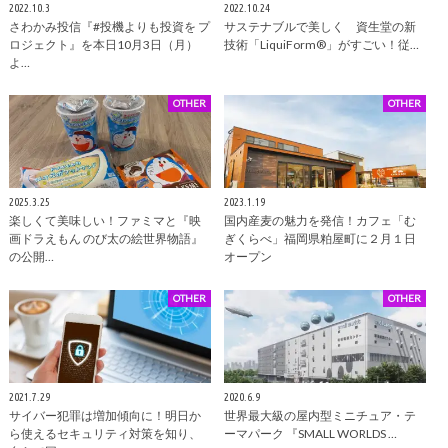
2022.10.3
2022.10.24
さわかみ投信『#投機よりも投資を プ
サステナブルで美しく 資生堂の新
ロジェクト』を本日10月3日（月）
技術「LiquiForm®」がすごい！従…
よ…
OTHER
OTHER
2025.3.25
2023.1.19
楽しくて美味しい！ファミマと『映
国内産麦の魅力を発信！カフェ「む
画ドラえもん のび太の絵世界物語』
ぎくらべ」福岡県粕屋町に２月１日
の公開…
オープン
OTHER
OTHER
2021.7.29
2020.6.9
サイバー犯罪は増加傾向に！明日か
世界最大級の屋内型ミニチュア・テ
ら使えるセキュリティ対策を知り、
ーマパーク 『SMALL WORLDS …