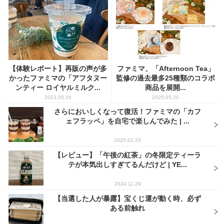
【体験レポート】再販の声が多
ファミマ、「Afternoon Tea」
かったファミマの「アフタヌー
監修の過去最多25種類のコラボ
ンティー ロイヤルミルク...
商品を展開...
2023.05.16
2025.05.20
さらにおいしくなって復活！ファミマの「カフ
ェフラッペ」を自宅で楽しんでみた | ...
2025.02.25
【レビュー】「午後の紅茶」の冬限定ティーラ
テが本気出しすぎてるんだけど | YE...
2024.11.29
【当選した人が暴露】宝くじ運が動く時、必ず
ある前触れ