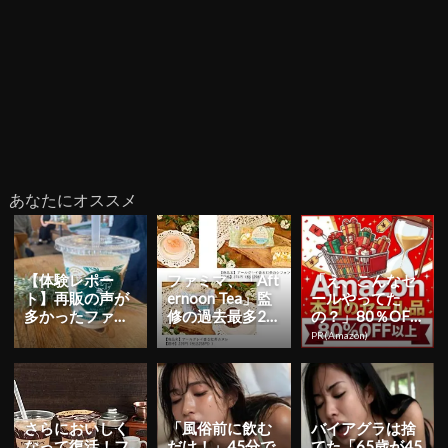
あなたにオススメ
【体験レポー
ファミマ、「Aft
「え、こんなセ
ト】再販の声が
ernoon Tea」監
ールやってた
多かったファミ
修の過去最多25
の？」80％OFF
マの「アフタヌ
種類のコラボ商
以上が続々登
PR(Amazon)
ーンティー ロイ
品を展開...
場！Amazonの本
ヤルミルク...
気が...
さらにおいしく
「風俗前に飲む
バイアグラは捨
なって復活！フ
だけ！」45分で
てた「65歳が45