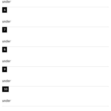
under
ENTERTAINMENT
岡田紗佳、美ボディ全開のグラビアショット公開！「撃
ち抜かれる美しさ」「色っぽい」
under
ENTERTAINMENT
時東ぁみ、白ビキニの美ボディショット公開！「最高」
「無邪気で可愛い」
under
ENTERTAINMENT
渡辺美優紀、美脚のミニワンピ衣装姿公開！「可愛いぃ
～」「みるきーのピンクコーデは最強」
under
ENTERTAINMENT
熊田曜子、圧巻美ボディのドレス姿公開！「妖艶な美し
さ」「女神」
under
ENTERTAINMENT
堀未央奈、6年ぶりとなる写真集発売を発表！「今まで
の集大成と、これからの決意が詰まった自信の一冊」
under
ENTERTAINMENT