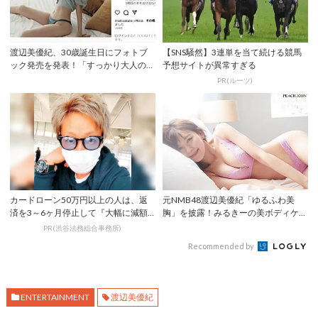
渡辺美優紀、30歳誕生日にフォトブ
【SNS騒然】3連単を当て続ける競馬
ック発売を発表！「すっかり大人の色
予想サイトが異常すぎる
気がぷんぷん...
PR(ルーツ)
カードローン50万円以上の人は、返
元NMB48渡辺美優紀「ゆるふわ美
済を3～6ヶ月停止して『大幅に減額
胸」を披露！みるきーの美ボディケア
してから返済...
の秘密とは？
PR(渋谷法務総合事務所)
Recommended by
ENTERTAINMENT
渡辺美優紀