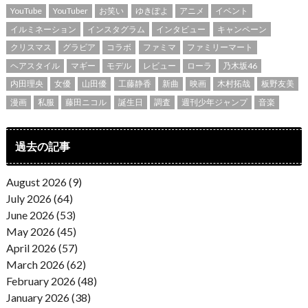
YouTube
YouTuber
お笑い
ゆきぽよ
アニメ
イベント
イルミネーション
インスタグラム
インタビュー
キャンペーン
クリスマス
グラビア
コラボ
ファミマ
ファミリーマート
ヘアスタイル
マギー
モデル
レビュー
ローラ
乃木坂46
内田理央
女優
山田優
工藤静香
新曲
映画
木村拓哉
板野友美
漫画
私服
藤田ニコル
誕生日
調査
週刊少年ジャンプ
音楽
過去の記事
August 2026 (9)
July 2026 (64)
June 2026 (53)
May 2026 (45)
April 2026 (57)
March 2026 (62)
February 2026 (48)
January 2026 (38)