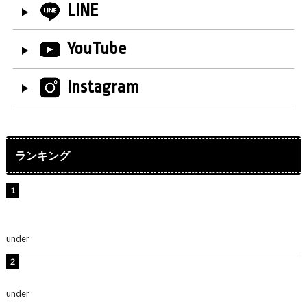
LINE
YouTube
Instagram
ランキング
【インタビュー】堀内まり菜＆宮本佳林＆杏ジュリア＆
及川結依「みんなでどこまで高い到達点を目指せるかす
ごく楽しみです！」『スクールアイドルミュージカル』
under
ENTERTAINMENT
横野すみれ、ビキニ姿のグラビアショット公開！「美し
い」「スタイル最高！」
under
ENTERTAINMENT