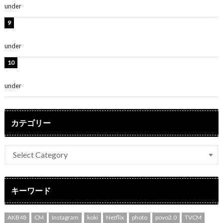
under
ENTERTAINMENT
堀未央奈、6年ぶりとなる写真集発売を発表！「今まで
の集大成と、これからの決意が詰まった自信の一冊」
under
ENTERTAINMENT
吉川愛、艶やかな浴衣姿公開！「綺麗すぎ」「とっても
素敵」
under
ENTERTAINMENT
カテゴリー
キーワード
AKB48
CM
Instagram
koki
Netflix
photo
povo2.0
TVCM