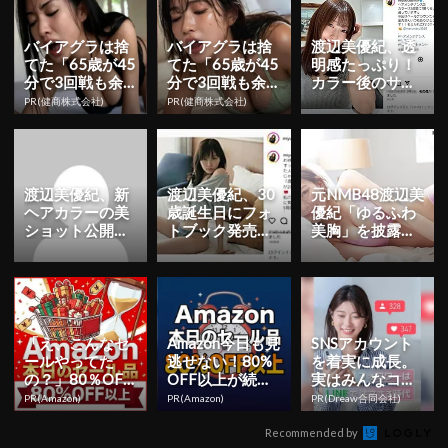
バイアグラは捨
バイアグラは捨
渡辺美優紀、透
てた「65歳が45
てた「65歳が45
明感たっぷり！
分で3回戦も余
分で3回戦も余
カラー後のサラ
裕」980円で朝
裕」1日31円で
サラ美髪ショッ
PR(健商株式会社)
PR(健商株式会社)
まで絶好調！
朝まで絶好調！
トを公開
渡辺美優紀、新
渡辺美優紀、30
元NMB48渡辺美
ヘアカラーの美
歳誕生日にフォ
優紀「ゆるふわ
ショット公開！
トブック発売を
美胸」を披露！
「地上に舞い降
発表！「すっか
みるきーの美ボ
りた天使」「め
り大人の色気が
ディケアの秘密
っちゃ可愛...
ぷんぷん...
とは？
「え、こんなセ
Amazon今日も見
SNSアカウント
ールやってた
逃せない！80%
を着実に成長。
の？」80％OFF
OFF以上が続々
実はみんなココ
以上が続々登
登場
使ってます。
PR(Amazon)
PR(Amazon)
PR(Dreaw合同会社)
場！Amazonの本
気が...
Recommended by