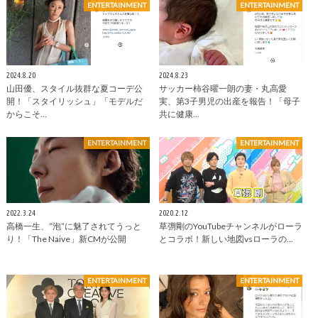
ENTERTAINMENT
ENTERTAINMENT
2024.8.20
2024.8.23
山田優、スタイル抜群な夏コーデ公
サッカー柿谷曜一朗の妻・丸高愛
開！「スタイリッシュ」「モデルだ
実、第3子男児の出産を報告！「母子
からこそ…
共に健康…
ENTERTAINMENT
ENTERTAINMENT
2022.3.24
2020.2.12
高橋一生、“泡”に魅了されてうっと
草彅剛のYouTubeチャンネルがローラ
り！「The Naive」新CMが公開
とコラボ！新しい地図vsローラの…
ENTERTAINMENT
ENTERTAINMENT