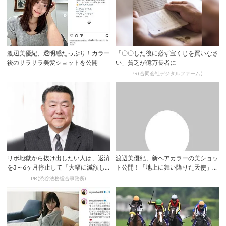
渡辺美優紀、透明感たっぷり！カラー
「〇〇した後に必ず宝くじを買いなさ
後のサラサラ美髪ショットを公開
い」貧乏が億万長者に
PR(合同会社デジタルファーム )
リボ地獄から抜け出したい人は、返済
渡辺美優紀、新ヘアカラーの美ショッ
を3～6ヶ月停止して『大幅に減額し
ト公開！「地上に舞い降りた天使」
てから返済す...
「めっちゃ可愛...
PR(渋谷法務総合事務所)