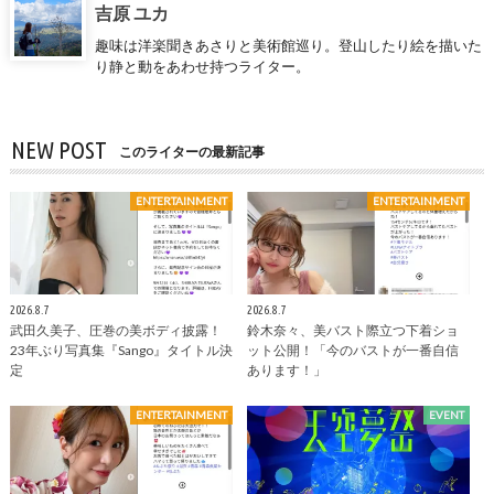
吉原 ユカ
趣味は洋楽聞きあさりと美術館巡り。登山したり絵を描いた
り静と動をあわせ持つライター。
NEW POST
このライターの最新記事
ENTERTAINMENT
ENTERTAINMENT
2026.8.7
2026.8.7
武田久美子、圧巻の美ボディ披露！
鈴木奈々、美バスト際立つ下着ショ
23年ぶり写真集『Sango』タイトル決
ット公開！「今のバストが一番自信
定
あります！」
ENTERTAINMENT
EVENT