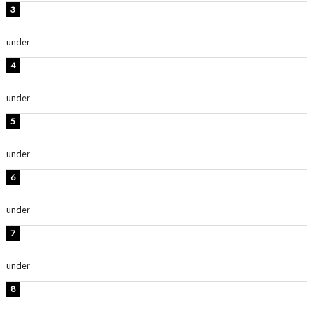
板野友美、神スタイルのビキニショット公開！「スタイ
ルレベチすぎてやばい」
under
ENTERTAINMENT
岡田紗佳、美ボディ全開のグラビアショット公開！「撃
ち抜かれる美しさ」「色っぽい」
under
ENTERTAINMENT
西山茉希、夏全開な黒ビキニショット公開！「海似合い
ます」「スタイル抜群」
under
ENTERTAINMENT
時東ぁみ、白ビキニの美ボディショット公開！「最高」
「無邪気で可愛い」
under
ENTERTAINMENT
渡辺美優紀、美脚のミニワンピ衣装姿公開！「可愛いぃ
～」「みるきーのピンクコーデは最強」
under
ENTERTAINMENT
熊田曜子、圧巻美ボディのドレス姿公開！「妖艶な美し
さ」「女神」