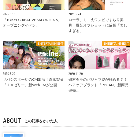
2026.3.15
2021.9.24
『TOKYO CREATIVE SALON 2026』
ローラ、ミニ丈ワンピですらり美
オープニングイベン…
脚！撮影オフショットに反響「美し
すぎる」
ENTERTAINMENT
ENTERTAINMENT
2025.5.20
2020.11.20
サバシスター初のCM出演！森永製菓
磯村勇斗のパジャマ姿が拝める？！
『ｉｎゼリー』新Web CMが公開
ヘアケアブランド『PYUAN』新商品
発売…
ABOUT
この記事をかいた人