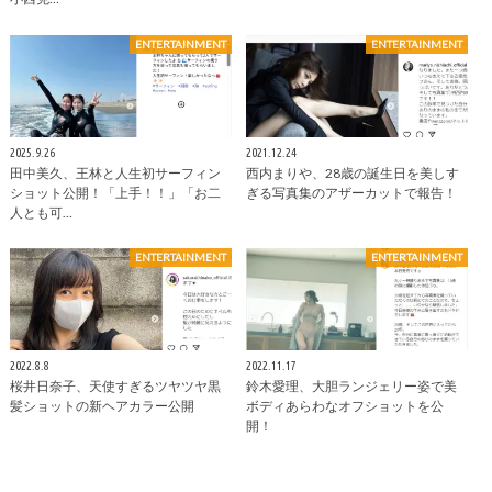
ENTERTAINMENT
ENTERTAINMENT
2025.9.26
2021.12.24
田中美久、王林と人生初サーフィン
西内まりや、28歳の誕生日を美しす
ショット公開！「上手！！」「お二
ぎる写真集のアザーカットで報告！
人とも可…
ENTERTAINMENT
ENTERTAINMENT
2022.8.8
2022.11.17
桜井日奈子、天使すぎるツヤツヤ黒
鈴木愛理、大胆ランジェリー姿で美
髪ショットの新ヘアカラー公開
ボディあらわなオフショットを公
開！