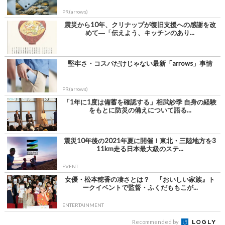
PR(arrows)
震災から10年、クリナップが復旧支援への感謝を改
めて―「伝えよう、キッチンのあり...
堅牢さ・コスパだけじゃない最新「arrows」事情
PR(arrows)
「1年に1度は備蓄を確認する」相武紗季 自身の経験
をもとに防災の備えについて語る...
震災10年後の2021年夏に開催！東北・三陸地方を3
11km走る日本最大級のステ...
EVENT
女優・松本穂香の凄さとは？ 『おいしい家族』ト
ークイベントで監督・ふくだももこが...
ENTERTAINMENT
Recommended by