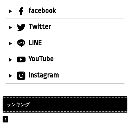
facebook
Twitter
LINE
YouTube
Instagram
ランキング
【インタビュー】堀内まり菜＆宮本佳林＆杏ジュリア＆
及川結依「みんなでどこまで高い到達点を目指せるかす