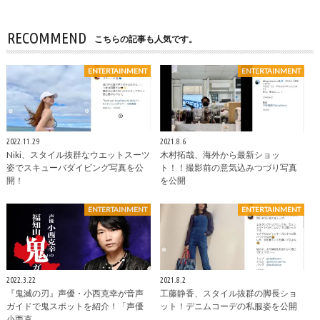
RECOMMEND
こちらの記事も人気です。
ENTERTAINMENT
ENTERTAINMENT
2022.11.29
2021.8.6
Niki、スタイル抜群なウエットスーツ
木村拓哉、海外から最新ショッ
姿でスキューバダイビング写真を公
ト！！撮影前の意気込みつづり写真
開！
を公開
ENTERTAINMENT
ENTERTAINMENT
2022.3.22
2021.8.2
『鬼滅の刃』声優・⼩⻄克幸が音声
工藤静香、スタイル抜群の脚長ショ
ガイドで鬼スポットを紹介！「声優
ット！デニムコーデの私服姿を公開
小西克…