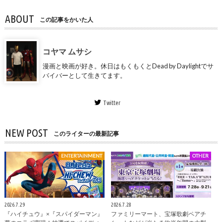
ABOUT
この記事をかいた人
コヤマ ムサシ
漫画と映画が好き。休日はもくもくとDead by Daylightでサ
バイバーとして生きてます。
Twitter
NEW POST
このライターの最新記事
ENTERTAINMENT
OTHER
2026.7.29
2026.7.28
『ハイチュウ』×『スパイダーマン』
ファミリーマート、宝塚歌劇ペアチ