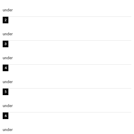
ごく楽しみです！」『スクールアイドルミュージカル』
under
ENTERTAINMENT
横野すみれ、ビキニ姿のグラビアショット公開！「美し
い」「スタイル最高！」
under
ENTERTAINMENT
板野友美、神スタイルのビキニショット公開！「スタイ
ルレベチすぎてやばい」
under
ENTERTAINMENT
岡田紗佳、美ボディ全開のグラビアショット公開！「撃
ち抜かれる美しさ」「色っぽい」
under
ENTERTAINMENT
西山茉希、夏全開な黒ビキニショット公開！「海似合い
ます」「スタイル抜群」
under
ENTERTAINMENT
時東ぁみ、白ビキニの美ボディショット公開！「最高」
「無邪気で可愛い」
under
ENTERTAINMENT