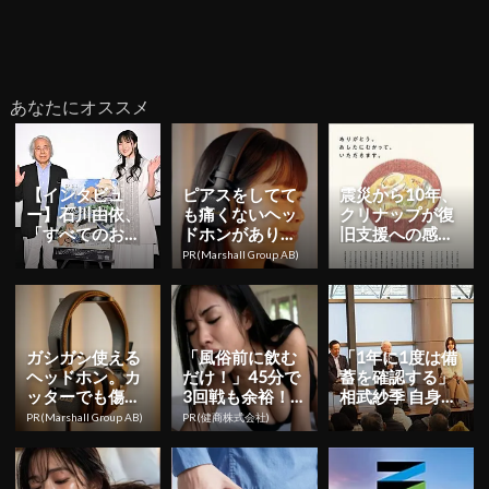
あなたにオススメ
【インタビュ
ピアスをしてて
震災から10年、
ー】石川由依、
も痛くないヘッ
クリナップが復
「すべてのお仕
ドホンがありま
旧支援への感謝
事に自信を持て
した
を改めて―「伝
PR(Marshall Group AB)
るくらいの経験
えよう、キッチ
を早く積みた...
ンのあり...
ガシガシ使える
「風俗前に飲む
「1年に1度は備
ヘッドホン。カ
だけ！」45分で
蓄を確認する」
ッターでも傷が
3回戦も余裕！9
相武紗季 自身の
つきにくい
80円で朝まで絶
経験をもとに防
PR(Marshall Group AB)
PR(健商株式会社)
好調
災の備えについ
て語る...