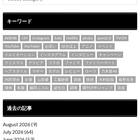
キーワード
AKB48
CM
Instagram
koki
Netflix
photo
povo2.0
TVCM
YouTube
YouTuber
お笑い
ゆきぽよ
アニメ
イベント
イルミネーション
インスタグラム
インタビュー
キャンペーン
クリスマス
グラビア
コラボ
ファミマ
ファミリーマート
ヘアスタイル
マギー
モデル
レビュー
ローラ
乃木坂46
内田理央
女優
山田優
工藤静香
新曲
映画
木村拓哉
板野友美
漫画
私服
藤田ニコル
誕生日
調査
週刊少年ジャンプ
音楽
過去の記事
August 2026 (9)
July 2026 (64)
June 2026 (53)