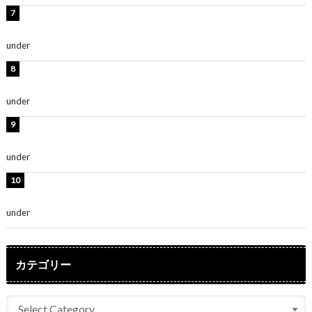
渡辺美優紀、美脚のミニワンピ衣装姿公開！「可愛いぃ
～」「みるきーのピンクコーデは最強」
under
ENTERTAINMENT
熊田曜子、圧巻美ボディのドレス姿公開！「妖艶な美し
さ」「女神」
under
ENTERTAINMENT
堀未央奈、6年ぶりとなる写真集発売を発表！「今まで
の集大成と、これからの決意が詰まった自信の一冊」
under
ENTERTAINMENT
吉川愛、艶やかな浴衣姿公開！「綺麗すぎ」「とっても
素敵」
under
ENTERTAINMENT
カテゴリー