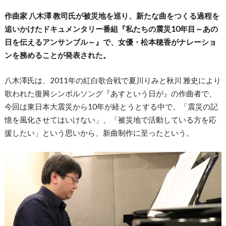
作曲家 八木澤 教司氏が被災地を巡り、新たな曲をつくる過程を
追いかけたドキュメンタリー番組『私たちの震災10年目～あの
日を伝えるアンサンブル～』で、女優・松本穂香がナレーショ
ンを務めることが発表された。
八木澤氏は、2011年の紅白歌合戦で夏川りみと秋川 雅史により
歌われた復興シンボルソング『あすという日が』の作曲者で、
今回は東日本大震災から10年が経とうとする中で、「震災の記
憶を風化させてはいけない」、「被災地で活動している方を応
援したい」という思いから、新曲制作に至ったという。