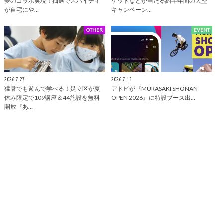
夢のコラボ実現！抽選でスパイディ
ケットなどが当たる約半年間の大型
が自宅にや…
キャンペーン…
OTHER
EVENT
2026.7.27
2026.7.13
猛暑でも遊んで学べる！足立区が夏
アドビが『MURASAKI SHONAN
休み限定で109講座＆44施設を無料
OPEN 2026』に特設ブース出…
開放『あ…