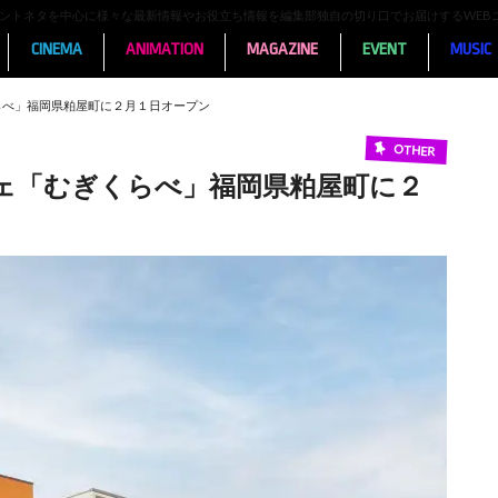
ンメントネタを中心に様々な最新情報やお役立ち情報を編集部独自の切り口でお届けするWEB
CINEMA
ANIMATION
MAGAZINE
EVENT
MUSIC
らべ」福岡県粕屋町に２月１日オープン
OTHER
ェ「むぎくらべ」福岡県粕屋町に２