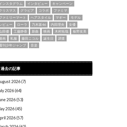
インスタグラム
インタビュー
キャンペーン
クリスマス
グラビア
コラボ
ファミマ
ファミリーマート
ヘアスタイル
マギー
モデル
レビュー
ローラ
乃木坂46
内田理央
女優
山田優
工藤静香
新曲
映画
木村拓哉
板野友美
漫画
私服
藤田ニコル
誕生日
調査
週刊少年ジャンプ
音楽
過去の記事
ugust 2026 (7)
uly 2026 (64)
une 2026 (53)
ay 2026 (45)
pril 2026 (57)
arch 2026 (62)