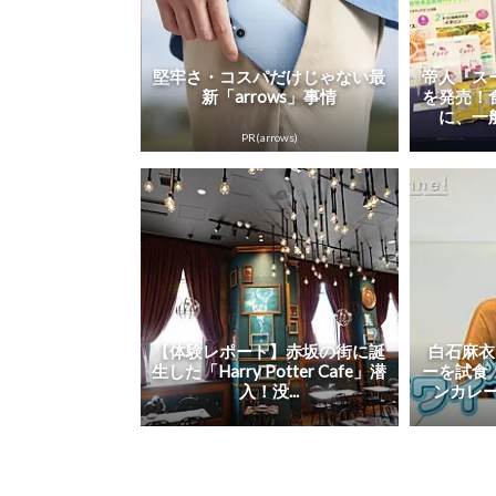
堅牢さ・コスパだけじゃない最
帝人『ス
新「arrows」事情
を発売！
に、一
PR(arrows)
【体験レポート】赤坂の街に誕
白石麻衣
生した「Harry Potter Cafe」潜
ーを試食
入！没...
ンカレー