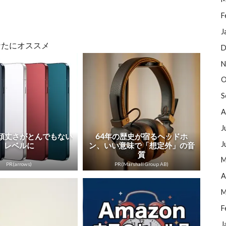
F
J
なたにオススメ
D
N
O
S
A
J
sの頑丈さがとんでもない
64年の歴史が宿るヘッドホ
J
レベルに
ン、いい意味で「想定外」の音
質
M
PR(arrows)
PR(Marshall Group AB)
A
M
F
J