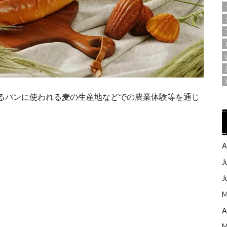
るパンに使われる麦の生産地などでの農業体験等を通じ
A
J
J
M
A
M