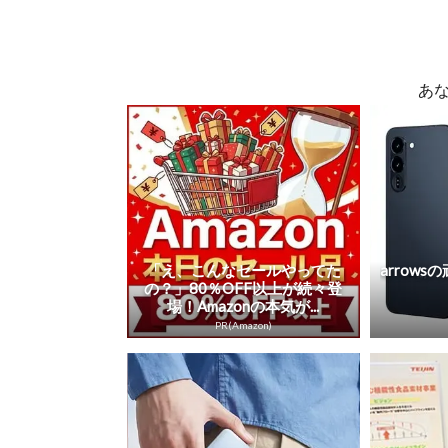
あ
「え、こんなセールやってた
arrow
の？」80％OFF以上が続々登
場！Amazonの本気が...
PR(Amazon)