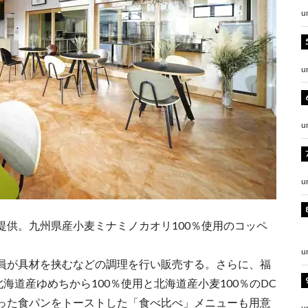
u
u
u
u
提供。九州県産小麦ミナミノカオリ100％使用のコッペ
u
員が具材を挟むなどの調理を行い販売する。さらに、福
海道産ゆめちから100％使用と北海道産小麦100％のDC
った食パンをトーストした「食べ比べ」メニューも用意
u