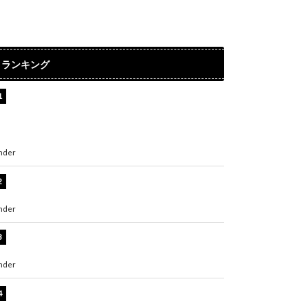
ランキング
【インタビュー】堀内まり菜＆宮本佳林＆杏ジ
ュリア＆及川結依「みんなでどこまで高い到達
点を目指せるかすごく楽しみです！」『スクー
ルアイドルミュージカル』
nder
ENTERTAINMENT
板野友美、水着姿の美ボディショット公開！
「スタイル抜群」「最高にセクシー」
nder
ENTERTAINMENT
横野すみれ、ビキニ姿のグラビアショット公
開！「美しい」「スタイル最高！」
nder
ENTERTAINMENT
板野友美、神スタイルのビキニショット公開！
「スタイルレベチすぎてやばい」