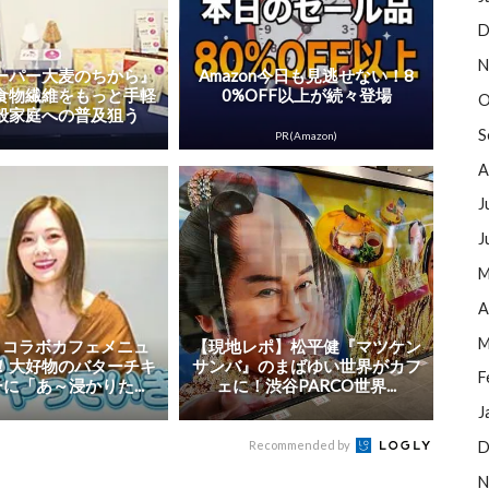
D
N
ーパー大麦のちから』
Amazon今日も見逃せない！8
食物繊維をもっと手軽
0%OFF以上が続々登場
O
般家庭への普及狙う
S
PR(Amazon)
A
J
J
M
A
M
 コラボカフェメニュ
【現地レポ】松平健『マツケン
！大好物のバターチキ
サンバ』のまばゆい世界がカフ
F
に「あ～浸かりた...
ェに！渋谷PARCO世界...
J
Recommended by
D
N