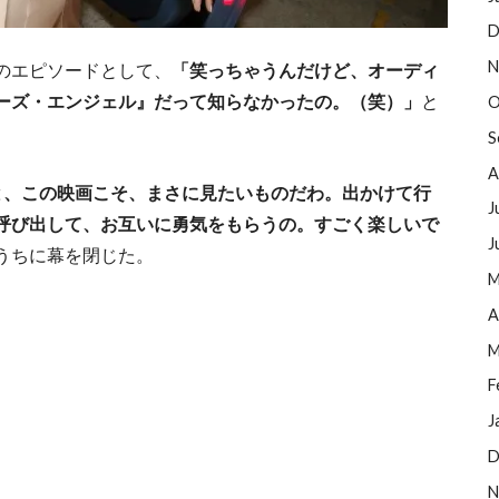
D
N
のエピソードとして、
「笑っちゃうんだけど、オーディ
ーズ・エンジェル』だって知らなかったの。（笑）」
と
O
S
A
と、この映画こそ、まさに見たいものだわ。出かけて行
J
呼び出して、お互いに勇気をもらうの。すごく楽しいで
J
うちに幕を閉じた。
M
A
M
F
J
D
N