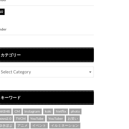
堀未央奈、6年ぶりとなる写真集発売を発表！
「今までの集大成と、これからの決意が詰まっ
た自信の一冊」
nder
ENTERTAINMENT
カテゴリー
キーワード
AKB48
CM
Instagram
koki
Netflix
photo
povo2.0
TVCM
YouTube
YouTuber
お笑い
ゆきぽよ
アニメ
イベント
イルミネーション