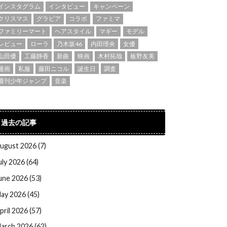
インスタグラム
インタビュー
キャンペーン
クリスマス
グラビア
コラボ
ファミマ
ファミリーマート
ヘアスタイル
マギー
モデル
レビュー
ローラ
乃木坂46
内田理央
女優
山田優
工藤静香
新曲
映画
木村拓哉
板野友美
漫画
私服
藤田ニコル
誕生日
調査
週刊少年ジャンプ
音楽
過去の記事
ugust 2026 (7)
uly 2026 (64)
une 2026 (53)
ay 2026 (45)
pril 2026 (57)
arch 2026 (62)