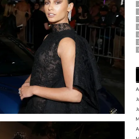
A
J
J
M
A
M