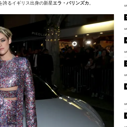
を誇るイギリス出身の新星
エラ・バリンズカ
。
u
u
u
u
u
u