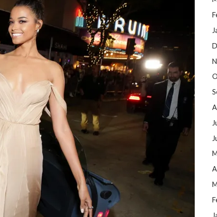
F
J
D
N
O
S
A
J
J
M
A
M
F
J