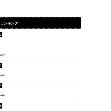
ランキング
【インタビュー】堀内まり菜＆宮本佳林＆杏ジ
ュリア＆及川結依「みんなでどこまで高い到達
点を目指せるかすごく楽しみです！」『スクー
ルアイドルミュージカル』
nder
ENTERTAINMENT
板野友美、水着姿の美ボディショット公開！
「スタイル抜群」「最高にセクシー」
nder
ENTERTAINMENT
横野すみれ、ビキニ姿のグラビアショット公
開！「美しい」「スタイル最高！」
nder
ENTERTAINMENT
板野友美、神スタイルのビキニショット公開！
「スタイルレベチすぎてやばい」