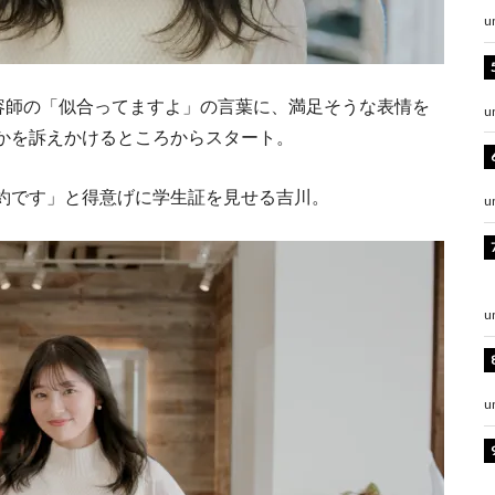
u
容師の「似合ってますよ」の言葉に、満足そうな表情を
u
かを訴えかけるところからスタート。
約です」と得意げに学生証を見せる吉川。
u
u
u