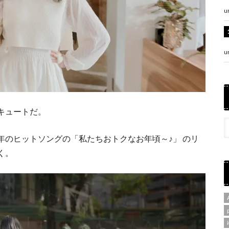
u
u
キュートだ。
年のヒットソングの「私たちおトクなお年頃～♪」 のリ
く。