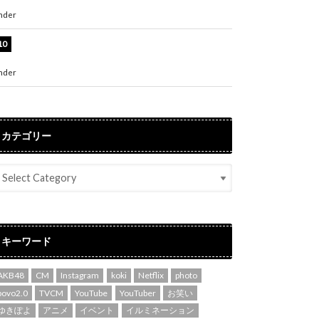
た自信の一冊」
nder
ENTERTAINMENT
吉川愛、艶やかな浴衣姿公開！「綺麗すぎ」
「とっても素敵」
nder
ENTERTAINMENT
カテゴリー
キーワード
AKB48
CM
Instagram
koki
Netflix
photo
povo2.0
TVCM
YouTube
YouTuber
お笑い
ゆきぽよ
アニメ
イベント
イルミネーション