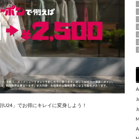
A
J
割U24」でお得にキレイに変身しよう！
J
M
で。
A
M