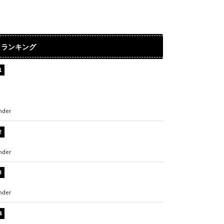
ランキング
【インタビュー】堀内まり菜＆宮本佳林＆杏ジ
ュリア＆及川結依「みんなでどこまで高い到達
点を目指せるかすごく楽しみです！」『スクー
ルアイドルミュージカル』
nder
ENTERTAINMENT
横野すみれ、ビキニ姿のグラビアショット公
開！「美しい」「スタイル最高！」
nder
ENTERTAINMENT
板野友美、神スタイルのビキニショット公開！
「スタイルレベチすぎてやばい」
nder
ENTERTAINMENT
岡田紗佳、美ボディ全開のグラビアショット公
開！「撃ち抜かれる美しさ」「色っぽい」