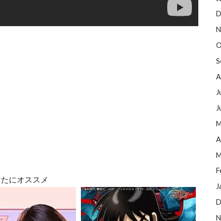
D
N
O
S
A
J
J
M
A
M
F
なたにオススメ
J
D
N