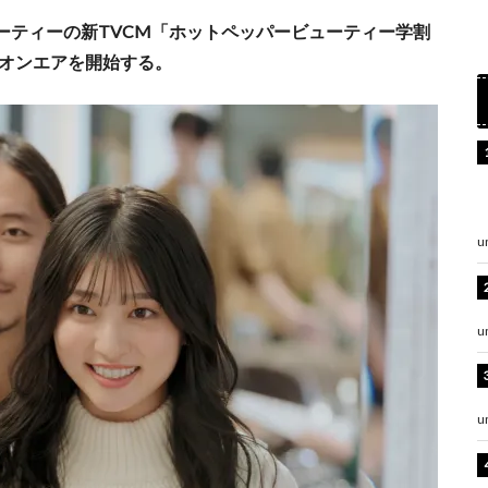
ーティーの新TVCM「ホットペッパービューティー学割
りオンエアを開始する。
u
u
u