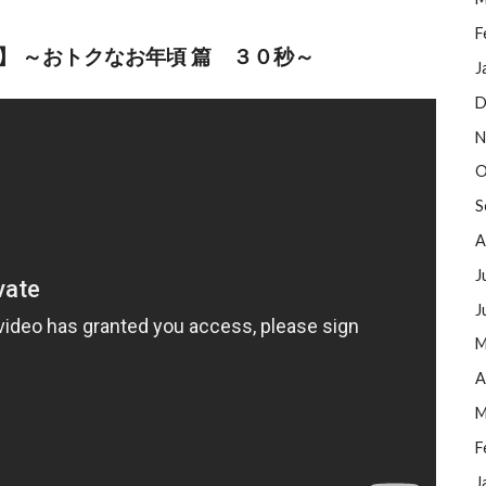
F
】 ～おトクなお年頃 篇 ３０秒～
J
D
N
O
S
A
J
J
M
A
M
F
J