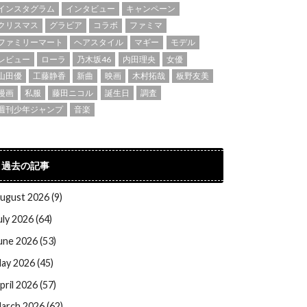
インスタグラム
インタビュー
キャンペーン
クリスマス
グラビア
コラボ
ファミマ
ファミリーマート
ヘアスタイル
マギー
モデル
レビュー
ローラ
乃木坂46
内田理央
女優
山田優
工藤静香
新曲
映画
木村拓哉
板野友美
漫画
私服
藤田ニコル
誕生日
調査
週刊少年ジャンプ
音楽
過去の記事
ugust 2026 (9)
uly 2026 (64)
une 2026 (53)
ay 2026 (45)
pril 2026 (57)
arch 2026 (62)