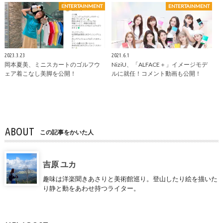
ENTERTAINMENT
ENTERTAINMENT
2023.3.23
2021.6.1
岡本夏美、ミニスカートのゴルフウ
NiziU、「ALFACE＋」イメージモデ
ェア着こなし美脚を公開！
ルに就任！コメント動画も公開！
ABOUT
この記事をかいた人
吉原 ユカ
趣味は洋楽聞きあさりと美術館巡り。登山したり絵を描いた
り静と動をあわせ持つライター。