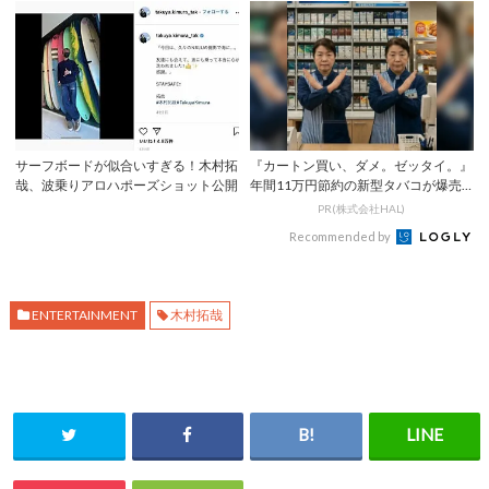
サーフボードが似合いすぎる！木村拓
『カートン買い、ダメ。ゼッタイ。』
哉、波乗りアロハポーズショット公開
年間11万円節約の新型タバコが爆売
れ
PR(株式会社HAL)
Recommended by
ENTERTAINMENT
木村拓哉