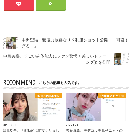
本田望結、破壊力抜群なＪＫ制服ショット公開！「可愛す
ぎる！」
中島美嘉、すごい身体能力にファン驚愕！美しいトレーニ
ング姿を公開
RECOMMEND
こちらの記事も人気です。
ENTERTAINMENT
ENTERTAINMENT
2023.12.20
2025.1.23
鷲見玲奈、「衝動的に前髪切りまし
後藤真希、美デコルテ見せニットの