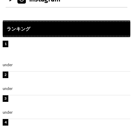
ランキング
【インタビュー】堀内まり菜＆宮本佳林＆杏ジュリア＆
及川結依「みんなでどこまで高い到達点を目指せるかす
ごく楽しみです！」『スクールアイドルミュージカル』
under
ENTERTAINMENT
板野友美、水着姿の美ボディショット公開！「スタイル
抜群」「最高にセクシー」
under
ENTERTAINMENT
横野すみれ、ビキニ姿のグラビアショット公開！「美し
い」「スタイル最高！」
under
ENTERTAINMENT
板野友美、神スタイルのビキニショット公開！「スタイ
ルレベチすぎてやばい」