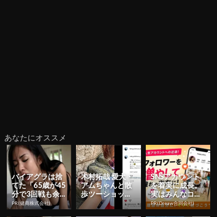
あなたにオススメ
バイアグラは捨
木村拓哉 愛犬・
SNSアカウント
てた「65歳が45
アムちゃんと散
を着実に成長。
分で3回戦も余
歩ツーショット
実はみんなココ
裕」1日31円で
「軽く散歩した
使ってます。
PR(健商株式会社)
PR(Dreaw合同会社)
朝まで絶好調！
だけで、汗だく