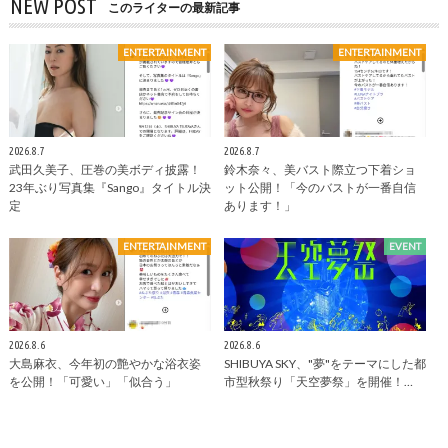
NEW POST
このライターの最新記事
ENTERTAINMENT
ENTERTAINMENT
2026.8.7
2026.8.7
武田久美子、圧巻の美ボディ披露！
鈴木奈々、美バスト際立つ下着ショ
23年ぶり写真集『Sango』タイトル決
ット公開！「今のバストが一番自信
定
あります！」
ENTERTAINMENT
EVENT
2026.8.6
2026.8.6
大島麻衣、今年初の艶やかな浴衣姿
SHIBUYA SKY、"夢"をテーマにした都
を公開！「可愛い」「似合う」
市型秋祭り「天空夢祭」を開催！…