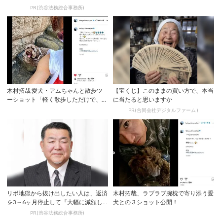
してから返済...
PR(渋谷法務総合事務所)
木村拓哉 愛犬・アムちゃんと散歩ツ
【宝くじ】このままの買い方で、本当
ーショット「軽く散歩しただけで、汗
に当たると思いますか
だくでした」
PR(合同会社デジタルファーム )
リボ地獄から抜け出したい人は、返済
木村拓哉、ラブラブ腕枕で寄り添う愛
を3～6ヶ月停止して『大幅に減額し
犬との３ショット公開！
てから返済す...
PR(渋谷法務総合事務所)