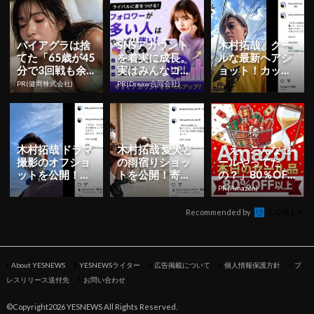
でした」
バイアグラは捨
SNSアカウント
木村拓哉、クー
てた「65歳が45
を着実に成長。
ルな最新ヘアシ
分で3回戦も余
実はみんなココ
ョット！カット
裕」1日31円で
使ってます。
＆カラー後の写
PR(健商株式会社)
PR(Dreaw合同会社)
朝まで絶好調！
真公開
木村拓哉 ドラマ
木村拓哉 愛犬と
「え、こんなセ
撮影のオフショ
の雨宿りショッ
ールやってた
ットを公開！
トを公開！寄り
の？」80％OFF
「今日もかなり
添い合う姿さえ
以上が続々登
PR(Amazon)
の気温」でも余
まるで映画のワ
場！Amazonの本
裕のウイン...
ンシーン
気が...
Recommended by
About YESNEWS
YESNEWSライター
広告掲載について
個人情報保護方針
プ
レスリリース送付先
お問い合わせ
©Copyright2026 YESNEWS All Rights Reserved.