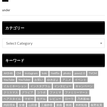
の集大成と、これからの決意が詰まった自信の一冊」
under
ENTERTAINMENT
カテゴリー
キーワード
AKB48
CM
Instagram
koki
Netflix
photo
povo2.0
TVCM
YouTube
YouTuber
お笑い
ゆきぽよ
アニメ
イベント
イルミネーション
インスタグラム
インタビュー
キャンペーン
クリスマス
グラビア
コラボ
ファミマ
ファミリーマート
ヘアスタイル
マギー
モデル
レビュー
ローラ
乃木坂46
内田理央
女優
山田優
工藤静香
新曲
映画
木村拓哉
板野友美