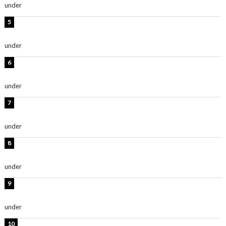
under
ENTERTAINMENT
岡田紗佳、美ボディ全開のグラビアショット公開！「撃
ち抜かれる美しさ」「色っぽい」
under
ENTERTAINMENT
西山茉希、夏全開な黒ビキニショット公開！「海似合い
ます」「スタイル抜群」
under
ENTERTAINMENT
時東ぁみ、白ビキニの美ボディショット公開！「最高」
「無邪気で可愛い」
under
ENTERTAINMENT
渡辺美優紀、美脚のミニワンピ衣装姿公開！「可愛いぃ
～」「みるきーのピンクコーデは最強」
under
ENTERTAINMENT
熊田曜子、圧巻美ボディのドレス姿公開！「妖艶な美し
さ」「女神」
under
ENTERTAINMENT
堀未央奈、6年ぶりとなる写真集発売を発表！「今まで