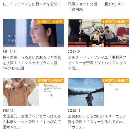
た」イメチェンした新ヘアを公開！
私服ショット公開！「超かわいい」
「透明感」
ENTERTAINMENT
ENTERTAINMENT
2021.9.16
2023.4.24
佐々木希、うるおいのあるツヤ美肌
シルク・ドゥ・ソレイユ『中村屋フ
を披露！「エンリッチプラス」新
ァミリーが密着！ダイハツ アレグリ
TVCMが公開
ア 驚…
ENTERTAINMENT
ENTERTAINMENT
2025.4.7
2025.2.13
大原優乃、お団子ヘア＆すっぴん姿
加藤あい、カッコいいスキーウェア
の私服ショット公開！「すっぴん可
姿を公開！「スキーやるんですね」
愛すぎで…
「ウェア…