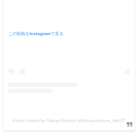
この投稿をInstagramで見る
A post shared by Takuya Kimura (@takuya.kimura_tak)