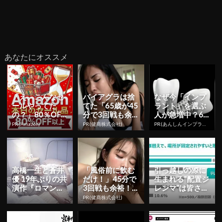
あなたにオススメ
「え、こんなセ
バイアグラは捨
なぜ今「インプ
ールやってた
てた「65歳が45
ラント」を選ぶ
の？」80％OFF
分で3回戦も余
人が急増中？65
以上が続々登
裕」980円で朝
歳以上の方は要
PR(Amazon)
PR(健商株式会社)
PR(あんしんインプラント)
場！Amazonの本
まで絶好調！
確認。抜けた歯
気が...
の放置は...
高橋一生と蒼井
「風俗前に飲む
引っ越しの際に
優 19年ぶりの共
だけ！」45分で
生まれる“配置ジ
演作『ロマンス
3回戦も余裕！1
レンマ”は皆さん
ドール』ベッド
日31円で朝まで
経験済みです
PR(健商株式会社)
で寄り添う二人
絶好調
か？ | YESNEW...
の場面...