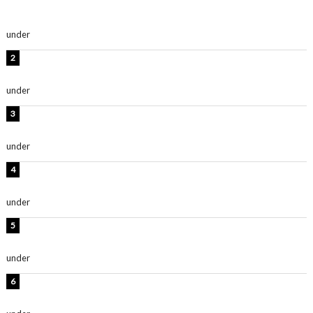
及川結依「みんなでどこまで高い到達点を目指せるかす
ごく楽しみです！」『スクールアイドルミュージカル』
under
ENTERTAINMENT
板野友美、水着姿の美ボディショット公開！「スタイル
抜群」「最高にセクシー」
under
ENTERTAINMENT
横野すみれ、ビキニ姿のグラビアショット公開！「美し
い」「スタイル最高！」
under
ENTERTAINMENT
板野友美、神スタイルのビキニショット公開！「スタイ
ルレベチすぎてやばい」
under
ENTERTAINMENT
西山茉希、夏全開な黒ビキニショット公開！「海似合い
ます」「スタイル抜群」
under
ENTERTAINMENT
岡田紗佳、美ボディ全開のグラビアショット公開！「撃
ち抜かれる美しさ」「色っぽい」