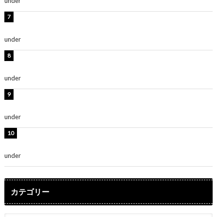
under
ENTERTAINMENT
時東ぁみ、白ビキニの美ボディショット公開！「最高」
「無邪気で可愛い」
under
ENTERTAINMENT
渡辺美優紀、美脚のミニワンピ衣装姿公開！「可愛いぃ
～」「みるきーのピンクコーデは最強」
under
ENTERTAINMENT
熊田曜子、圧巻美ボディのドレス姿公開！「妖艶な美し
さ」「女神」
under
ENTERTAINMENT
堀未央奈、6年ぶりとなる写真集発売を発表！「今まで
の集大成と、これからの決意が詰まった自信の一冊」
under
ENTERTAINMENT
カテゴリー