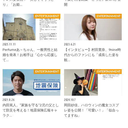
り」「お姫…
開
ENTERTAINMENT
ENTERTAINMENT
2025.11.11
2023.6.21
Perfumeあ～ちゃん、一般男性と結
【インタビュー】村田寛奈、9nine時
婚を発表！お相手は「心から応援し
代からのファンにも「成長した姿を
て…
観…
ENTERTAINMENT
ENTERTAINMENT
2021.8.26
2024.10.7
内田篤人、“家族を守る”2児の父とし
岡田紗佳、ハロウィンの魔女コスプ
て防災を考える！地震保険広報キャ
レ姿を公開！「可愛い！」「似合っ
ラク…
てますね」