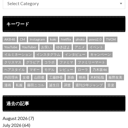
キーワード
AKB48
CM
Instagram
koki
Netflix
photo
povo2.0
TVCM
YouTube
YouTuber
お笑い
ゆきぽよ
アニメ
イベント
イルミネーション
インスタグラム
インタビュー
キャンペーン
クリスマス
グラビア
コラボ
ファミマ
ファミリーマート
ヘアスタイル
マギー
モデル
レビュー
ローラ
乃木坂46
内田理央
女優
山田優
工藤静香
新曲
映画
木村拓哉
板野友美
漫画
私服
藤田ニコル
誕生日
調査
週刊少年ジャンプ
音楽
過去の記事
August 2026 (7)
July 2026 (64)