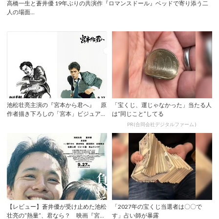
高橋一生と蒼井優 19年ぶりの共演作『ロマンスドール』ベッドで寄り添う二
人の場面...
池松壮亮主演の『宮本から君へ』 原
「宝くじ、運じゃなかった」当たる人
作者描き下ろしの「宮本」ビジュアル
は“同じこと”してる
が解禁！
PR(合同会社デジタルファーム )
【レビュー】蒼井優が受け止めた池松
「2027年の宝くじ当選者は〇〇で
壮亮の”熱量”、君なら？ 映画『宮本
す」占い師が暴露