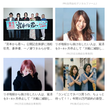
から君へ』
PR(合同会社デジタルファーム )
『宮本から君へ』公開記念挨拶に池松
リボ地獄から抜け出したい人は、返済
壮亮、蒼井優、一ノ瀬ワタルらが登
を3～6ヶ月停止して『大幅に減額し
壇！サプライズ...
てから返済す...
PR(渋谷法務総合事務所)
リボ地獄から抜け出したい人は、返済
『コンビニでタバコ買うの、ちょっと
を3～6ヶ月停止して『大幅に減額し
待って！！』年間11万円節約の新型
てから返済す...
タバコ
PR(渋谷法務総合事務所)
PR(株式会社HAL)