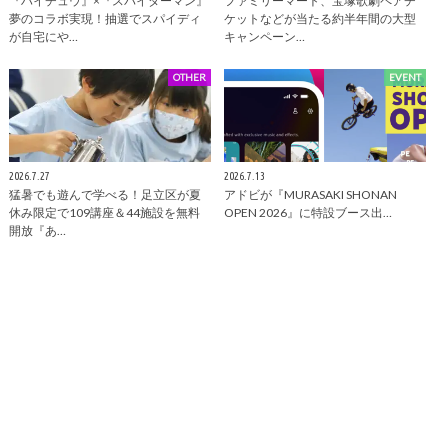
『ハイチュウ』×『スパイダーマン』
ファミリーマート、宝塚歌劇ペアチ
夢のコラボ実現！抽選でスパイディ
ケットなどが当たる約半年間の大型
が自宅にや…
キャンペーン…
OTHER
EVENT
2026.7.27
2026.7.13
猛暑でも遊んで学べる！足立区が夏
アドビが『MURASAKI SHONAN
休み限定で109講座＆44施設を無料
OPEN 2026』に特設ブース出…
開放『あ…