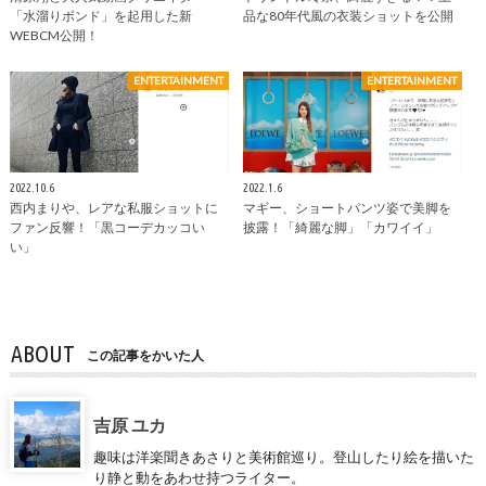
「水溜りボンド」を起用した新
品な80年代風の衣装ショットを公開
WEBCM公開！
ENTERTAINMENT
ENTERTAINMENT
2022.10.6
2022.1.6
西内まりや、レアな私服ショットに
マギー、ショートパンツ姿で美脚を
ファン反響！「黒コーデカッコい
披露！「綺麗な脚」「カワイイ」
い」
ABOUT
この記事をかいた人
吉原 ユカ
趣味は洋楽聞きあさりと美術館巡り。登山したり絵を描いた
り静と動をあわせ持つライター。