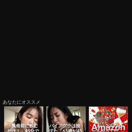
あなたにオススメ
「風俗前に飲む
バイアグラは捨
「え、こんなセ
だけ！」45分で
てた「65歳が45
ールやってた