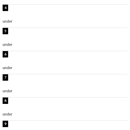
板野友美、神スタイルのビキニショット公開！「スタイ
ルレベチすぎてやばい」
under
ENTERTAINMENT
西山茉希、夏全開な黒ビキニショット公開！「海似合い
ます」「スタイル抜群」
under
ENTERTAINMENT
岡田紗佳、美ボディ全開のグラビアショット公開！「撃
ち抜かれる美しさ」「色っぽい」
under
ENTERTAINMENT
時東ぁみ、白ビキニの美ボディショット公開！「最高」
「無邪気で可愛い」
under
ENTERTAINMENT
渡辺美優紀、美脚のミニワンピ衣装姿公開！「可愛いぃ
～」「みるきーのピンクコーデは最強」
under
ENTERTAINMENT
熊田曜子、圧巻美ボディのドレス姿公開！「妖艶な美し