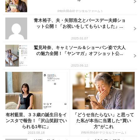
PR(合同会社デジタルファーム )
青木裕子、夫・矢部浩之とバースデー夫婦ショ
ット公開！「お祝いをしてもらいました」...
2025.01.07
鷲見玲奈、キャミソール＆ショーパン姿で大人
の魅力全開！「ヤンマガ」オフショット公...
2023.09.12
有村藍里、３３歳の誕生日をイ
「どうせ当たらない」と思って
ンスタで報告！「沢山笑顔でい
た私が本当に当選した“買い
られる1年に」
方”がこれ
2023.08.18
PR(合同会社デジタルファーム )