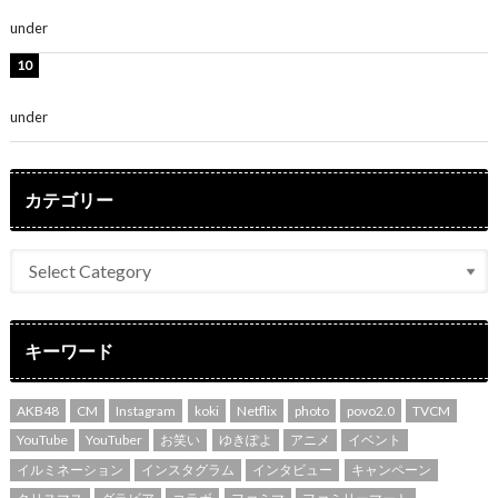
さ」「女神」
under
ENTERTAINMENT
堀未央奈、6年ぶりとなる写真集発売を発表！「今まで
の集大成と、これからの決意が詰まった自信の一冊」
under
ENTERTAINMENT
カテゴリー
キーワード
AKB48
CM
Instagram
koki
Netflix
photo
povo2.0
TVCM
YouTube
YouTuber
お笑い
ゆきぽよ
アニメ
イベント
イルミネーション
インスタグラム
インタビュー
キャンペーン