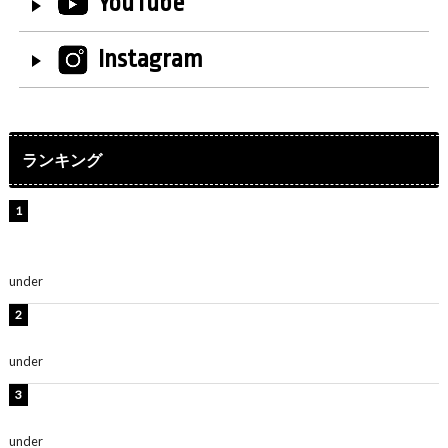
YouTube
Instagram
ランキング
【インタビュー】堀内まり菜＆宮本佳林＆杏ジュリア＆
及川結依「みんなでどこまで高い到達点を目指せるかす
ごく楽しみです！」『スクールアイドルミュージカル』
under
ENTERTAINMENT
板野友美、水着姿の美ボディショット公開！「スタイル
抜群」「最高にセクシー」
under
ENTERTAINMENT
横野すみれ、ビキニ姿のグラビアショット公開！「美し
い」「スタイル最高！」
under
ENTERTAINMENT