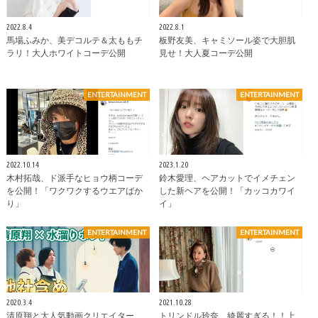
2022.8.4
2022.8.1
馬場ふみか、美デコルテ＆太ももチ
板野友美、キャミソール姿で大胆肌
ラリ！大人ホワイトコーデ公開
見せ！大人夏コーデ公開
ENTERTAINMENT
ENTERTAINMENT
2022.10.14
2023.1.20
木村拓哉、ド派手なヒョウ柄コーデ
鈴木愛理、ヘアカットでイメチェン
を公開！「ワクワクするウエアばか
した新ヘアを公開！「カッコカワイ
り」
イ」
ENTERTAINMENT
ENTERTAINMENT
2020.3.4
2021.10.28
清原翔と大人気動画クリエイター
トリンドル玲奈、綺麗すぎる！！上