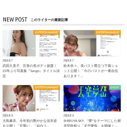
NEW POST
このライターの最新記事
ENTERTAINMENT
ENTERTAINMENT
2026.8.7
2026.8.7
武田久美子、圧巻の美ボディ披露！
鈴木奈々、美バスト際立つ下着ショ
23年ぶり写真集『Sango』タイトル決
ット公開！「今のバストが一番自信
定
あります！」
ENTERTAINMENT
EVENT
2026.8.6
2026.8.6
大島麻衣、今年初の艶やかな浴衣姿
SHIBUYA SKY、"夢"をテーマにした都
を公開！「可愛い」「似合う」
市型秋祭り「天空夢祭」を開催！…