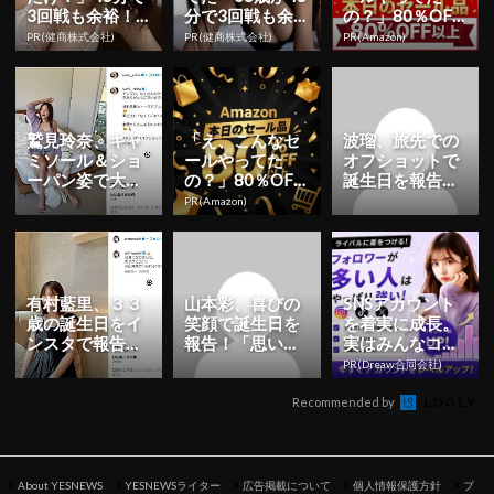
3回戦も余裕！1
分で3回戦も余
の？」80％OFF
日31円で朝まで
裕」980円で朝
以上が続々登
PR(健商株式会社)
PR(健商株式会社)
PR(Amazon)
絶好調
まで絶好調！
場！Amazonの本
気が...
鷲見玲奈、キャ
「え、こんなセ
波瑠、旅先での
ミソール＆ショ
ールやってた
オフショットで
ーパン姿で大人
の？」80％OFF
誕生日を報告！
の魅力全開！
以上が続々登
「温泉に癒され
PR(Amazon)
「ヤンマガ」オ
場！Amazonの本
ながら迎えまし
フショット公...
気が...
た」 | ...
有村藍里、３３
山本彩、喜びの
SNSアカウント
歳の誕生日をイ
笑顔で誕生日を
を着実に成長。
ンスタで報告！
報告！「思いっ
実はみんなココ
「沢山笑顔でい
きり楽しんでや
使ってます。
PR(Dreaw合同会社)
られる1年に」
ります」 | YESN
E...
Recommended by
About YESNEWS
YESNEWSライター
広告掲載について
個人情報保護方針
プ