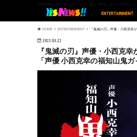
YESNEWSは全てをポジティブに、楽しく明るいエンターテイ
ENTERTAINMENT
HOME
ENTERTAINMENT
『鬼滅の刃』声優・⼩⻄克幸が
2022.03.22
『鬼滅の刃』声優・⼩⻄克幸
「声優 小西克幸の福知山⻤ガ