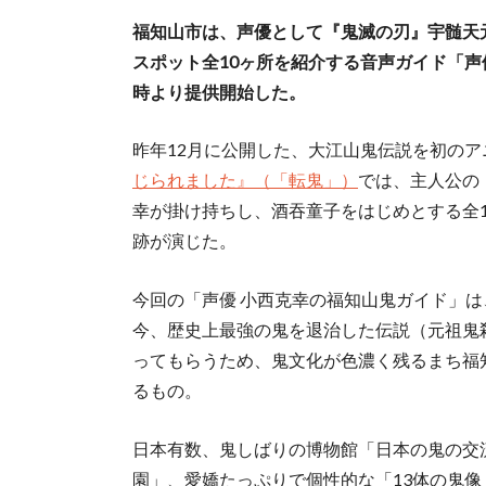
福知山市は、声優として『⻤滅の刃』宇髄天
スポット全10ヶ所を紹介する音声ガイド「声
時より提供開始した。
昨年12月に公開した、大江山⻤伝説を初の
じられました』（「転⻤」）
では、主人公の
幸が掛け持ちし、酒吞童子をはじめとする全1
跡が演じた。
今回の「声優 小西克幸の福知山⻤ガイド」
今、歴史上最強の⻤を退治した伝説（元祖⻤
ってもらうため、鬼文化が色濃く残るまち福
るもの。
日本有数、鬼しばりの博物館「日本の⻤の交
園」、愛嬌たっぷりで個性的な「13体の⻤