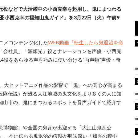
元役などで大活躍中の小西克幸を起用し、⻤にまつわる
優 小西克幸の福知山⻤ガイド」を3月22日（火）午前9
アニメコンテンツ化した
WEB動画『転生したら⻤退治を命
「会社員」「源頼光」役とナレーションを声優・小西克
4役をあらゆる声を巧みに使い分ける“両声類”声優・奇
u
は、大ヒットアニメ作品の影響で「⻤」への関⼼が⾼まる
殺隊伝説）が残る大江地域の⻤⽂化をより多くの人に知
u
知山市の、鬼にまつわるスポットを音声ガイドで紹介す
u
流博物館」や全国の鬼瓦が出迎える「大江山⻤瓦公
像」、今に伝わる鬼退治の痕跡が興味深い「頼光の腰掛