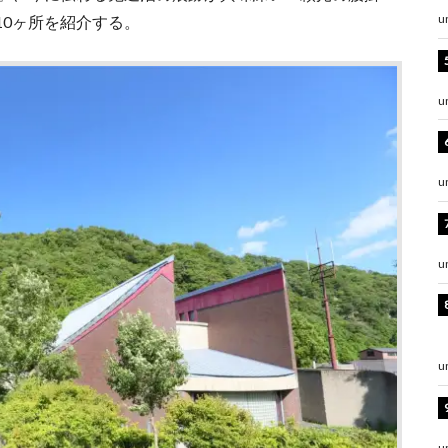
10ヶ所を紹介する。
u
u
u
u
u
u