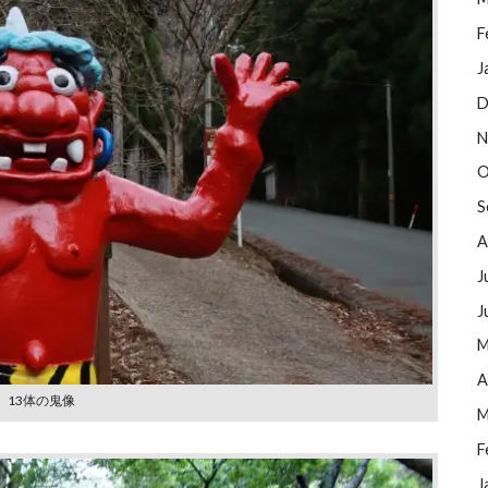
F
J
D
N
O
S
A
J
J
M
A
13体の⻤像
M
F
J