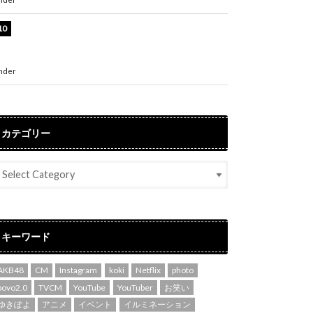
堀未央奈、6年ぶりとなる写真集発売を発表！
「今までの集大成と、これからの決意が詰まっ
た自信の一冊」
nder
ENTERTAINMENT
カテゴリー
キーワード
AKB48
CM
Instagram
koki
Netflix
photo
povo2.0
TVCM
YouTube
YouTuber
お笑い
ゆきぽよ
アニメ
イベント
イルミネーション