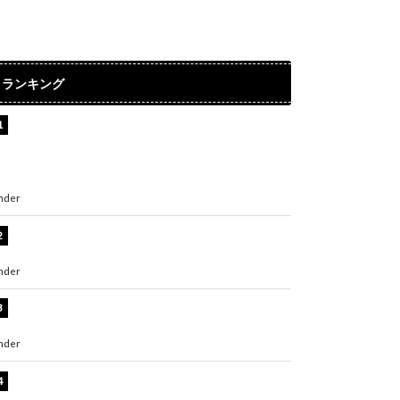
ランキング
【インタビュー】堀内まり菜＆宮本佳林＆杏ジ
ュリア＆及川結依「みんなでどこまで高い到達
点を目指せるかすごく楽しみです！」『スクー
ルアイドルミュージカル』
nder
ENTERTAINMENT
板野友美、水着姿の美ボディショット公開！
「スタイル抜群」「最高にセクシー」
nder
ENTERTAINMENT
横野すみれ、ビキニ姿のグラビアショット公
開！「美しい」「スタイル最高！」
nder
ENTERTAINMENT
板野友美、神スタイルのビキニショット公開！
「スタイルレベチすぎてやばい」