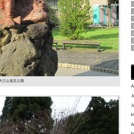
大江山⻤瓦公園
A
J
J
M
A
M