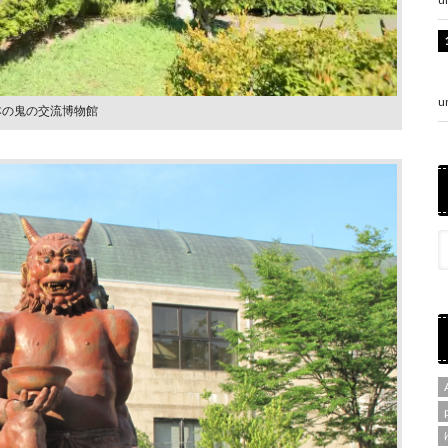
u
本の⻤の交流博物館