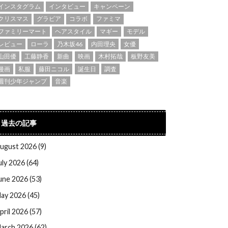
インスタグラム
インタビュー
キャンペーン
クリスマス
グラビア
コラボ
ファミマ
ファミリーマート
ヘアスタイル
マギー
モデル
レビュー
ローラ
乃木坂46
内田理央
女優
山田優
工藤静香
新曲
映画
木村拓哉
板野友美
漫画
私服
藤田ニコル
誕生日
調査
週刊少年ジャンプ
音楽
過去の記事
ugust 2026 (9)
uly 2026 (64)
une 2026 (53)
ay 2026 (45)
pril 2026 (57)
arch 2026 (62)