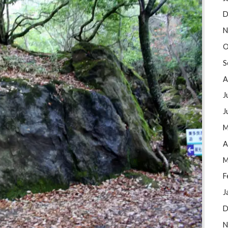
D
N
O
S
A
J
J
M
A
M
F
J
D
N