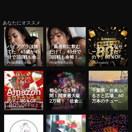
あなたにオススメ
バイアグラは捨
「風俗前に飲む
「え、こんなセ
てた「65歳が45
だけ！」45分で
ールやってた
分で3回戦も余
3回戦も余裕！9
の？」80％OFF
裕」980円で朝
80円で朝まで絶
以上が続々登
PR(健商株式会社)
PR(健商株式会社)
PR(Amazon)
まで絶好調！
好調
場！Amazonの本
気が...
「え、こんなセ
都心から１時
千葉県・佐倉ふ
ールやってた
間！関東最大級
るさと広場、60
の？」80％OFF
2万発！「佐倉
万本のチューリ
以上が続々登
花火フェスタ20
ップが春を彩る
PR(Amazon)
場！Amazonの本
19」８月３日
「佐倉チューリ
気が...
（土）開催...
ップフェ...