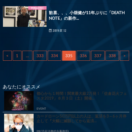
MAGAZINE
歓喜、、、小畑健が11年ぶりに「DEATH
NOTE」の新作...
2019.07.12
<
1
…
333
334
335
336
337
338
>
あなたにオススメ
都心から１時間！関東最大級2万発！「佐倉花火フェ
スタ2019」８月３日（土）開催...
EVENT
カードローン50万円以上の人は、返済を3～6ヶ月停
止して『大幅に減額してから返済...
PR(渋谷法務総合事務所)