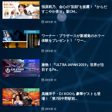
ENTERTAINMENT
指原莉乃、会心の”旨顔”を披露！『からだ
すこやか茶Ｗ』新CM...
2019.07.15
CINEMA
ワーナー・ブラザースが新感覚のホラー
体験をプレゼント！「ワー...
2019.07.13
MUSIC
激熱！『ULTRA JAPAN 2019』世界が注
目するPe...
2019.07.13
EVENT
高橋洋子・DJ KOOら 豪華ゲストも登
場！「第7回中野駅前...
2019.07.12