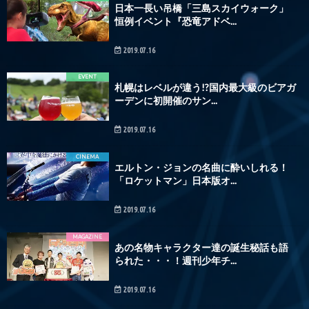
日本一長い吊橋「三島スカイウォーク」
恒例イベント『恐竜アドベ...
2019.07.16
EVENT
札幌はレベルが違う!?国内最大級のビアガ
ーデンに初開催のサン...
2019.07.16
CINEMA
エルトン・ジョンの名曲に酔いしれる！
「ロケットマン」日本版オ...
2019.07.16
MAGAZINE
あの名物キャラクター達の誕生秘話も語
られた・・・！週刊少年チ...
2019.07.16