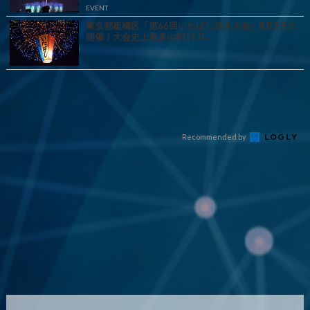
EVENT
東京都板橋区「第66回いたばし花火大会」8月2日に
開催！大会史上最多の約15,0...
『カートン買い、ダメ。ゼッタイ。』年間11万円節
約の新型タバコが爆売れ
PR(株式会社HAL)
Recommended by