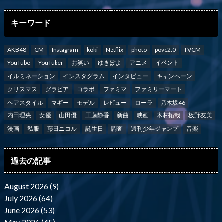
キーワード
AKB48
CM
Instagram
koki
Netflix
photo
povo2.0
TVCM
YouTube
YouTuber
お笑い
ゆきぽよ
アニメ
イベント
イルミネーション
インスタグラム
インタビュー
キャンペーン
クリスマス
グラビア
コラボ
ファミマ
ファミリーマート
ヘアスタイル
マギー
モデル
レビュー
ローラ
乃木坂46
内田理央
女優
山田優
工藤静香
新曲
映画
木村拓哉
板野友美
漫画
私服
藤田ニコル
誕生日
調査
週刊少年ジャンプ
音楽
過去の記事
August 2026 (9)
July 2026 (64)
June 2026 (53)
May 2026 (45)