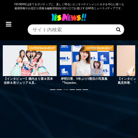
YESNEWSは全てをポジティブに、楽しく明るいエンターテインメントネタを中心に様々な
最新情報やお役立ち情報を編集部独自の切り口でお届けするWEBニュースメディアです。
ENTERTAINMENT
ENTERTAINMENT
【インタビュー】堀内まり菜＆宮本
岸明日香、5年ぶり5冊目の写真集
【インタビュ
佳林＆杏ジュリア＆及...
『Trajector...
風見和香、「美味