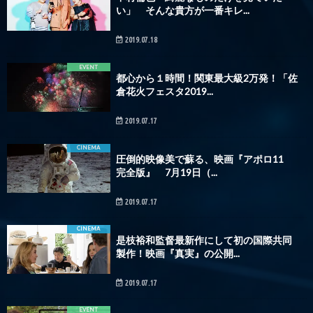
い」 そんな貴方が一番キレ...
2019.07.18
EVENT
都心から１時間！関東最大級2万発！「佐
倉花火フェスタ2019...
2019.07.17
CINEMA
圧倒的映像美で蘇る、映画『アポロ11
完全版』 7月19日（...
2019.07.17
CINEMA
是枝裕和監督最新作にして初の国際共同
製作！映画『真実』の公開...
2019.07.17
EVENT