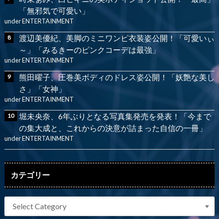
「無邪気で可愛い」
under
ENTERTAINMENT
渡辺美優紀、美脚のミニワンピ衣装姿公開！「可愛いぃ
～」「みるきーのピンクコーデは最強」
under
ENTERTAINMENT
熊田曜子、圧巻美ボディのドレス姿公開！「妖艶な美し
さ」「女神」
under
ENTERTAINMENT
堀未央奈、6年ぶりとなる写真集発売を発表！「今まで
の集大成と、これからの決意が詰まった自信の一冊」
under
ENTERTAINMENT
カテゴリー