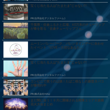
宝くじ当たる人は“たまたま”じゃない?!
PR(合同会社デジタルファーム )
千葉県・佐倉ふるさと広場、60万本のチューリップ
が春を彩る「佐倉チューリップフェ...
ムーミンバレーパーク、バレンタインデーに合わせ
たイベント「LOVE～大切なあなた...
宝くじ当たる人は“たまたま”じゃない?!
PR(合同会社デジタルファーム )
コンビニで買うのは損！たばこ税なしの新型タバコ
が爆売れ中
PR(株式会社HAL)
まだ間に合う！９月に開催される関東エリア大規模
花火大会まとめ