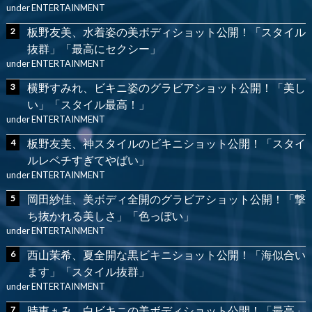
under
ENTERTAINMENT
板野友美、水着姿の美ボディショット公開！「スタイル
抜群」「最高にセクシー」
under
ENTERTAINMENT
横野すみれ、ビキニ姿のグラビアショット公開！「美し
い」「スタイル最高！」
under
ENTERTAINMENT
板野友美、神スタイルのビキニショット公開！「スタイ
ルレベチすぎてやばい」
under
ENTERTAINMENT
岡田紗佳、美ボディ全開のグラビアショット公開！「撃
ち抜かれる美しさ」「色っぽい」
under
ENTERTAINMENT
西山茉希、夏全開な黒ビキニショット公開！「海似合い
ます」「スタイル抜群」
under
ENTERTAINMENT
時東ぁみ、白ビキニの美ボディショット公開！「最高」