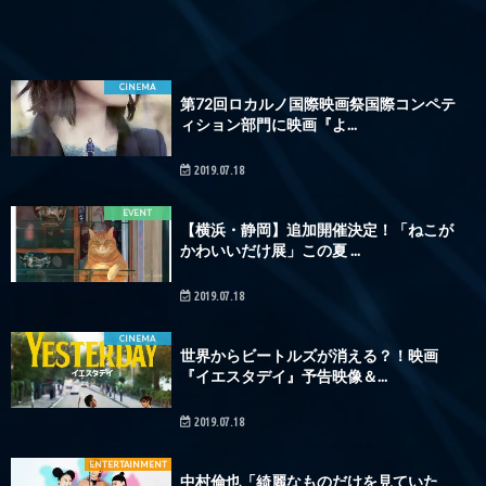
CINEMA
第72回ロカルノ国際映画祭国際コンペテ
ィション部門に映画『よ...
2019.07.18
EVENT
【横浜・静岡】追加開催決定！「ねこが
かわいいだけ展」この夏 ...
2019.07.18
CINEMA
世界からビートルズが消える？！映画
『イエスタデイ』予告映像＆...
2019.07.18
ENTERTAINMENT
中村倫也「綺麗なものだけを見ていた