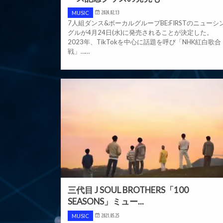
MUSIC
2024.02.13
7人組ダンス&ボーカルグループBE:FIRSTのニューシ
グルが4月24日(水)に発売されることが決定した。
2023年、TikTokを中心に話題を呼び「NHK紅白歌合
戦」……
三代目 J SOUL BROTHERS「100
SEASONS」ミュー...
MUSIC
2021.05.25