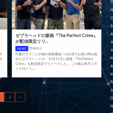
D
N
O
S
A
ゼブラヘッドの新曲『The Perfect Crime』
が配信限定リリ...
J
MUSIC
2019.12.12
J
月
今夏のサマソニや朝の情報番組への出演でお茶の間を賑
M
作
せたゼブラヘッドが、12月11日に新曲『The Perfect
Crime』を配信限定でリリースした。 この曲は来月１月
A
１４日にリ……
M
F
J
1
2
>
D
N