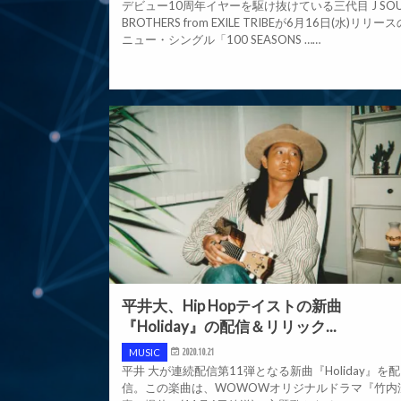
デビュー10周年イヤーを駆け抜けている三代目 J SOU
BROTHERS from EXILE TRIBEが6月16日(水)リリース
ニュー・シングル「100 SEASONS ……
平井大、Hip Hopテイストの新曲
『Holiday』の配信＆リリック...
MUSIC
2020.10.21
平井 大が連続配信第11弾となる新曲『Holiday』を配
信。この楽曲は、WOWOWオリジナルドラマ『竹内