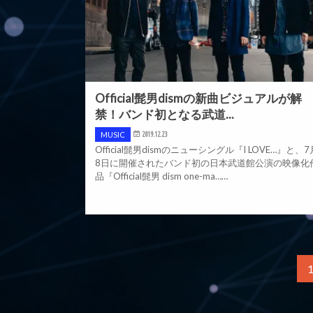
Official髭男dismの新曲ビジュアルが解
禁！バンド初となる武道...
MUSIC
2019.12.23
Official髭男dismのニューシングル『I LOVE…』と、7
8日に開催されたバンド初の日本武道館公演の映像化
品『Official髭男 dism one-ma……