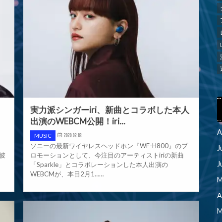
実力派シンガーiri、新曲とコラボした本人
出演のWEBCM公開！iri...
A
MUSIC
2020.02.18
ソニーの最新ワイヤレスヘッドホン『WF-H800』のプ
J
彼
ロモーションとして、今注目のアーティストiriの新曲
J
「Sparkle」とコラボレーションした本人出演の
WEBCMが、本日2月1……
M
A
M