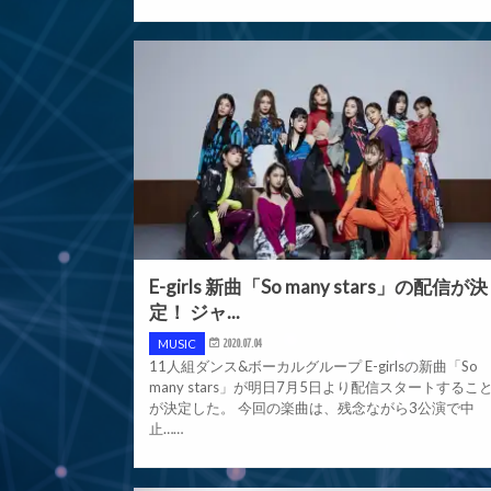
E-girls 新曲「So many stars」の配信が決
定！ ジャ...
MUSIC
2020.07.04
11人組ダンス&ボーカルグループ E-girlsの新曲「So
many stars」が明日7月5日より配信スタートするこ
が決定した。 今回の楽曲は、残念ながら3公演で中
止……