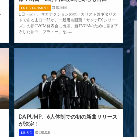
ENTERTAINMENT
2021.06.01
ン
1日（火）、サカナクションのボーカリスト兼ギタリス
トである山口一郎が、一般用点眼薬「サンテFX シリー
ズ」の新TVCM発表会に出席。新TVCMのために書き下
ろした新曲「プラトー」を……
DA PUMP、6人体制での初の新曲リリース
が決定！
MUSIC
2021.05.17