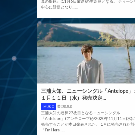
真の撮休』(11月6日放送)の主題歌となる。 ティーン
中心に話題となり……
三浦大知、ニューシングル「Antelope」
１月１１日（水）発売決定...
MUSIC
2020.09.25
三浦大知の通算27枚目となるニューシングル
「Antelope」(アンテロープ)が2020年11月11日(水)
発売することが本日発表された。 1月に発売された前
「I’m Here……