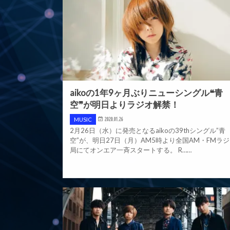
aikoの1年9ヶ月ぶりニューシングル❝青
空❞が明日よりラジオ解禁！
MUSIC
2020.01.26
2月26日（水）に発売となるaikoの39thシングル”青
空”が、明日27日（月）AM5時より全国AM・FMラ
局にてオンエア一斉スタートする。 R……