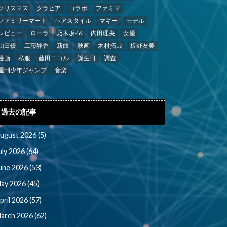
クリスマス
グラビア
コラボ
ファミマ
ファミリーマート
ヘアスタイル
マギー
モデル
レビュー
ローラ
乃木坂46
内田理央
女優
山田優
工藤静香
新曲
映画
木村拓哉
板野友美
漫画
私服
藤田ニコル
誕生日
調査
週刊少年ジャンプ
音楽
過去の記事
ugust 2026 (5)
uly 2026 (64)
une 2026 (53)
ay 2026 (45)
pril 2026 (57)
arch 2026 (62)