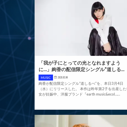
「我が子にとっての光となれますよう
に…」絢香の配信限定シングル“道しる...
MUSIC
2020.03.04
絢香が配信限定シングル“道しるべ”を、本日3月4日
（水）にリリースした。 本作は昨年第2子を出産した
女が妊娠中、洋服ブランド『earth music&ecol……