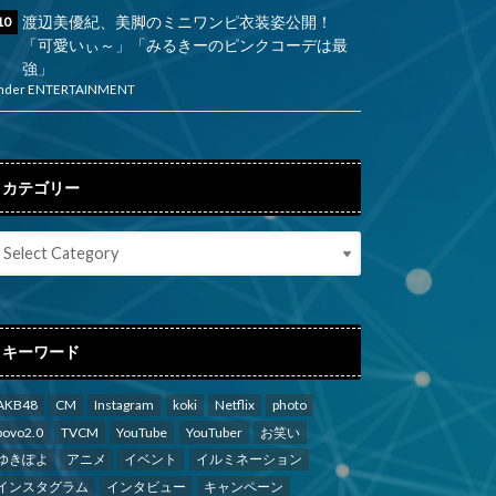
渡辺美優紀、美脚のミニワンピ衣装姿公開！
「可愛いぃ～」「みるきーのピンクコーデは最
強」
nder
ENTERTAINMENT
カテゴリー
キーワード
AKB48
CM
Instagram
koki
Netflix
photo
povo2.0
TVCM
YouTube
YouTuber
お笑い
ゆきぽよ
アニメ
イベント
イルミネーション
インスタグラム
インタビュー
キャンペーン