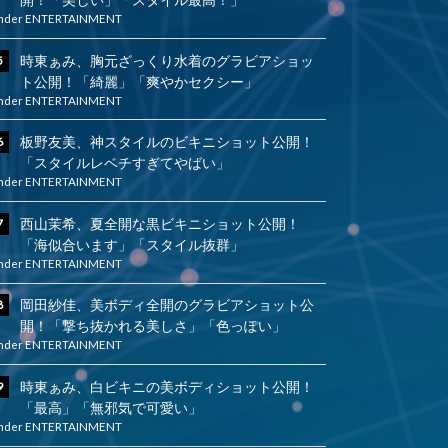
nder
ENTERTAINMENT
時東ぁみ、胸元ざっくり水着のグラビアショッ
ト公開！「綺麗」「爽やかセクシー」
nder
ENTERTAINMENT
板野友美、神スタイルのビキニショット公開！
「スタイルレベチすぎてやばい」
nder
ENTERTAINMENT
西山茉希、夏全開な黒ビキニショット公開！
「海似合います」「スタイル抜群」
nder
ENTERTAINMENT
岡田紗佳、美ボディ全開のグラビアショット公
開！「撃ち抜かれる美しさ」「色っぽい」
nder
ENTERTAINMENT
時東ぁみ、白ビキニの美ボディショット公開！
「最高」「無邪気で可愛い」
nder
ENTERTAINMENT