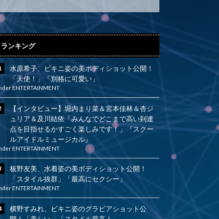
ランキング
水原希子、ビキニ姿の美ボディショット公開！
「天使！」「別格に可愛い」
nder
ENTERTAINMENT
【インタビュー】堀内まり菜＆宮本佳林＆杏ジ
ュリア＆及川結依「みんなでどこまで高い到達
点を目指せるかすごく楽しみです！」『スクー
ルアイドルミュージカル』
nder
ENTERTAINMENT
板野友美、水着姿の美ボディショット公開！
「スタイル抜群」「最高にセクシー」
nder
ENTERTAINMENT
横野すみれ、ビキニ姿のグラビアショット公
開！「美しい」「スタイル最高！」