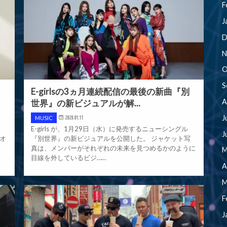
F
J
D
N
O
S
E-girlsの3ヵ月連続配信の最後の新曲『別
A
世界』の新ビジュアルが解...
J
MUSIC
2020.01.11
E-girls が、1月29日（水）に発売するニューシングル
J
ジオ
『別世界』の新ビジュアルを公開した。 ジャケット写
真は、メンバーがそれぞれの未来を見つめるかのように
M
目線を外しているビジ……
A
M
F
J