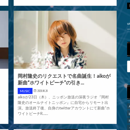
u
岡村隆史のリクエストで名曲誕生！aikoが
新曲“ホワイトピーチ"の引き...
MUSIC
2020.04.24
aikoが23日（木）、ニッポン放送の深夜ラジオ『岡村
と
隆史のオールナイトニッポン』に自宅からリモート出
演。放送終了後、自身のtwitterアカウントにて新曲“ホ
ワイトピーチR……