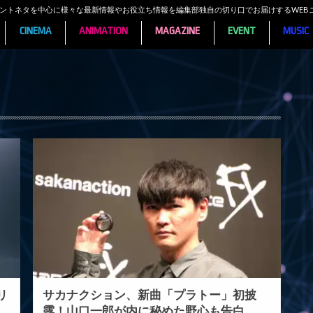
ンメントネタを中心に様々な最新情報やお役立ち情報を編集部独自の切り口でお届けするWEB
CINEMA
ANIMATION
MAGAZINE
EVENT
MUSIC
リ
サカナクション、新曲「プラトー」初披
露！山口一郎が内に秘めた野心も告白