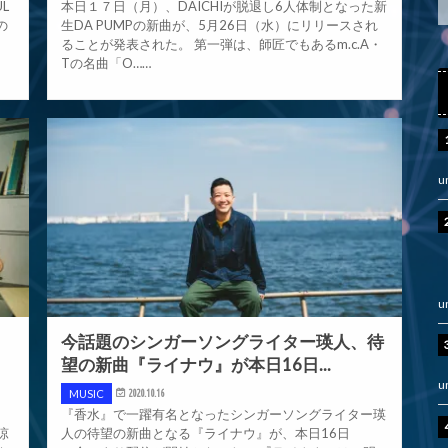
L
本日１７日（月）、DAICHIが脱退し6人体制となった新
の
生DA PUMPの新曲が、5月26日（水）にリリースされ
ることが発表された。 第一弾は、師匠でもあるm.c.A・
Tの名曲「O……
u
u
今話題のシンガーソングライター瑛人、待
望の新曲『ライナウ』が本日16日...
u
MUSIC
2020.10.16
『香水』で一躍有名となったシンガーソングライター瑛
涼
人の待望の新曲となる『ライナウ』が、本日16日