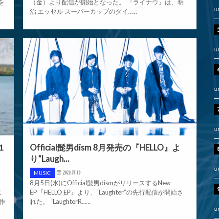
を
（金）より配信が開始となった。 『ライナウ』は、明
u
治 エッセル スーパーカップのタイ……
u
u
u
１
Official髭男dism 8月発売の『HELLO』よ
り“Laugh...
u
MUSIC
2020.07.10
8月5日(水)にOfficial髭男dismがリリースするNew
に
EP『HELLO EP』より、“Laughter”の先行配信が開始さ
作
れた。 “LaughterR……
u