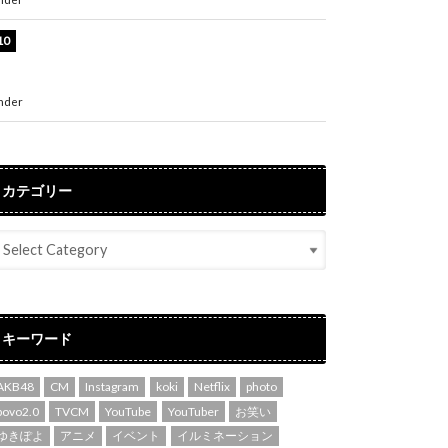
堀未央奈、6年ぶりとなる写真集発売を発表！
「今までの集大成と、これからの決意が詰まっ
た自信の一冊」
nder
ENTERTAINMENT
カテゴリー
キーワード
AKB48
CM
Instagram
koki
Netflix
photo
povo2.0
TVCM
YouTube
YouTuber
お笑い
ゆきぽよ
アニメ
イベント
イルミネーション