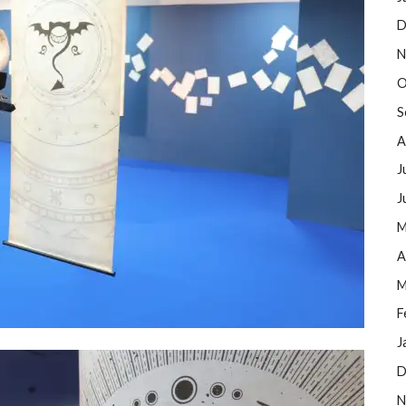
D
N
O
S
A
J
J
M
A
M
F
J
D
N