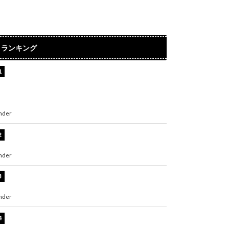
ランキング
【インタビュー】堀内まり菜＆宮本佳林＆杏ジ
ュリア＆及川結依「みんなでどこまで高い到達
点を目指せるかすごく楽しみです！」『スクー
ルアイドルミュージカル』
nder
ENTERTAINMENT
板野友美、水着姿の美ボディショット公開！
「スタイル抜群」「最高にセクシー」
nder
ENTERTAINMENT
横野すみれ、ビキニ姿のグラビアショット公
開！「美しい」「スタイル最高！」
nder
ENTERTAINMENT
板野友美、神スタイルのビキニショット公開！
「スタイルレベチすぎてやばい」