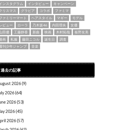
インスタグラム
インタビュー
キャンペーン
クリスマス
グラビア
コラボ
ファミマ
ファミリーマート
ヘアスタイル
マギー
モデル
レビュー
ローラ
乃木坂46
内田理央
女優
山田優
工藤静香
新曲
映画
木村拓哉
板野友美
漫画
私服
藤田ニコル
誕生日
調査
週刊少年ジャンプ
音楽
過去の記事
ugust 2026 (9)
uly 2026 (64)
une 2026 (53)
ay 2026 (45)
pril 2026 (57)
arch 2026 (62)