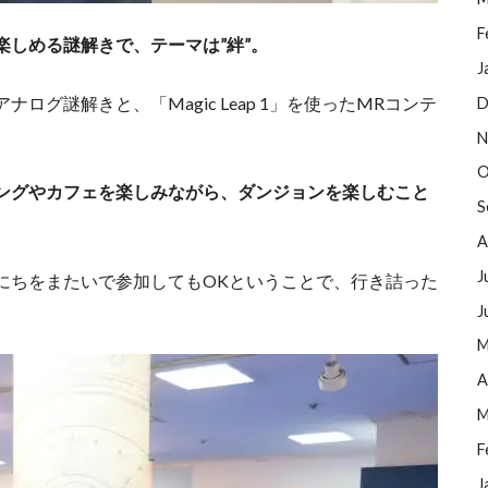
F
しめる謎解きで、テーマは”絆”。
J
グ謎解きと、「Magic Leap 1」を使ったMRコンテ
D
N
O
ングやカフェを楽しみながら、ダンジョンを楽しむこと
S
A
J
にちをまたいで参加してもOKということで、行き詰った
。
J
M
A
M
F
J