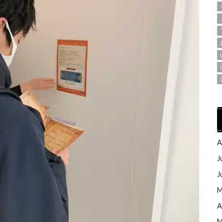
A
J
J
M
A
M