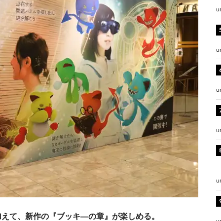
u
u
u
u
u
加えて、新作の『ブッキ―の章』が楽しめる。
u