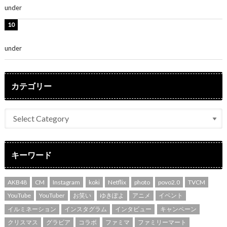
under
ENTERTAINMENT
渡辺美優紀、美脚のミニワンピ衣装姿公開！「可愛いぃ
～」「みるきーのピンクコーデは最強」
under
ENTERTAINMENT
カテゴリー
キーワード
AKB48
CM
Instagram
koki
Netflix
photo
povo2.0
TVCM
YouTube
YouTuber
お笑い
ゆきぽよ
アニメ
イベント
イルミネーション
インスタグラム
インタビュー
キャンペーン
クリスマス
グラビア
コラボ
ファミマ
ファミリーマート