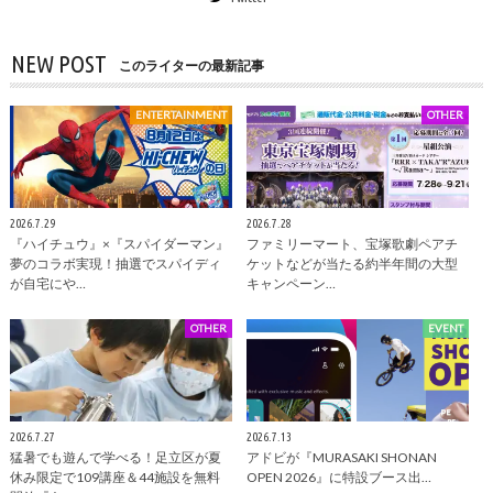
NEW POST
このライターの最新記事
ENTERTAINMENT
OTHER
2026.7.29
2026.7.28
『ハイチュウ』×『スパイダーマン』
ファミリーマート、宝塚歌劇ペアチ
夢のコラボ実現！抽選でスパイディ
ケットなどが当たる約半年間の大型
が自宅にや…
キャンペーン…
OTHER
EVENT
2026.7.27
2026.7.13
猛暑でも遊んで学べる！足立区が夏
アドビが『MURASAKI SHONAN
休み限定で109講座＆44施設を無料
OPEN 2026』に特設ブース出…