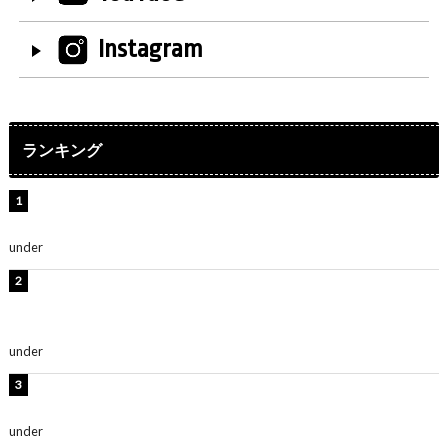
Instagram
ランキング
水原希子、ビキニ姿の美ボディショット公開！「天
使！」「別格に可愛い」
under
ENTERTAINMENT
【インタビュー】堀内まり菜＆宮本佳林＆杏ジュリア＆
及川結依「みんなでどこまで高い到達点を目指せるかす
ごく楽しみです！」『スクールアイドルミュージカル』
under
ENTERTAINMENT
板野友美、水着姿の美ボディショット公開！「スタイル
抜群」「最高にセクシー」
under
ENTERTAINMENT