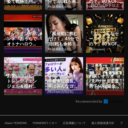
姿で乾杯！ハロ
分で3回戦も余
の？」80％OFF
ウィンの夜にア
裕」980円で朝
以上が続々登
PR(健商株式会社)
PR(Amazon)
サヒビール主催
まで絶好調！
場！Amazonの本
のオンライ...
気が...
オンラインイベ
「風俗前に飲む
「え、こんなセ
ント『おうちで
だけ！」45分で
ールやってた
オトナハロウィ
3回戦も余裕！1
の？」80％OFF
ンフェス』でメ
日31円で朝まで
以上が続々登
PR(健商株式会社)
PR(Amazon)
イプル超合金と
絶好調
場！Amazonの本
600名が...
気が...
お笑いコンビ・
SNSアカウント
お笑いトリオ・
トレンディエン
を着実に成長。
パンサー＆柔道
ジェル＆稲村亜
実はみんなココ
男子60kg級金メ
美が900名とビ
使ってます。
ダリスト 髙藤選
PR(Dreaw合同会社)
ールで乾杯！お
手が1000人と
花見の新...
オ...
Recommended by
About YESNEWS
YESNEWSライター
広告掲載について
個人情報保護方針
プ