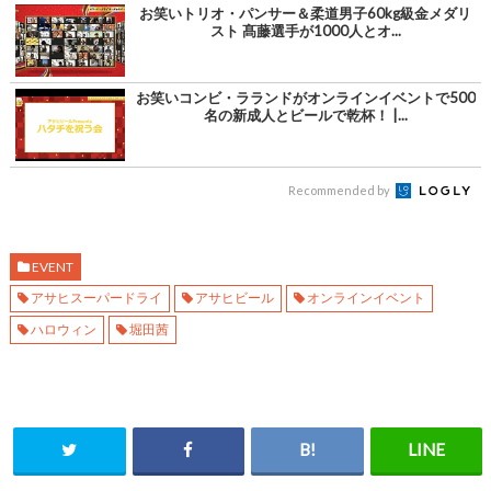
お笑いトリオ・パンサー＆柔道男子60kg級金メダリ
スト 髙藤選手が1000人とオ...
お笑いコンビ・ラランドがオンラインイベントで500
名の新成人とビールで乾杯！ |...
Recommended by
EVENT
アサヒスーパードライ
アサヒビール
オンラインイベント
ハロウィン
堀田茜