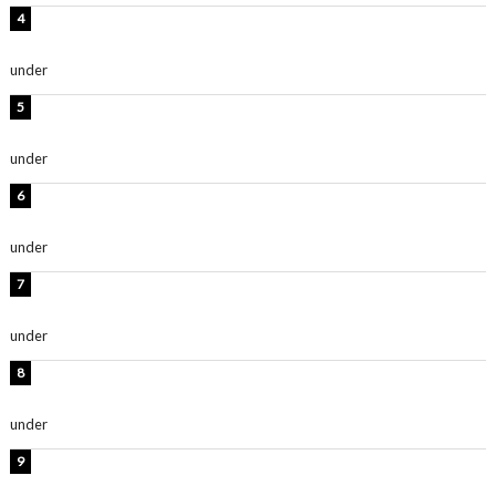
横野すみれ、ビキニ姿のグラビアショット公開！「美し
い」「スタイル最高！」
under
ENTERTAINMENT
時東ぁみ、胸元ざっくり水着のグラビアショット公開！
「綺麗」「爽やかセクシー」
under
ENTERTAINMENT
板野友美、神スタイルのビキニショット公開！「スタイ
ルレベチすぎてやばい」
under
ENTERTAINMENT
西山茉希、夏全開な黒ビキニショット公開！「海似合い
ます」「スタイル抜群」
under
ENTERTAINMENT
岡田紗佳、美ボディ全開のグラビアショット公開！「撃
ち抜かれる美しさ」「色っぽい」
under
ENTERTAINMENT
時東ぁみ、白ビキニの美ボディショット公開！「最高」
「無邪気で可愛い」