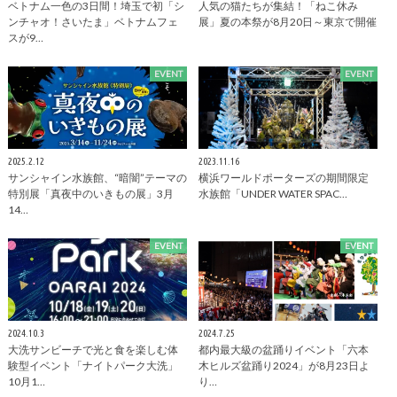
ベトナム一色の3日間！埼玉で初「シ
人気の猫たちが集結！「ねこ休み
ンチャオ！さいたま」ベトナムフェ
展」夏の本祭が8月20日～東京で開催
スが9…
EVENT
EVENT
2025.2.12
2023.11.16
サンシャイン水族館、“暗闇”テーマの
横浜ワールドポーターズの期間限定
特別展「真夜中のいきもの展」3月
水族館「UNDER WATER SPAC…
14…
EVENT
EVENT
2024.10.3
2024.7.25
大洗サンビーチで光と食を楽しむ体
都内最大級の盆踊りイベント「六本
験型イベント「ナイトパーク大洗」
木ヒルズ盆踊り2024」が8月23日よ
10月1…
り…