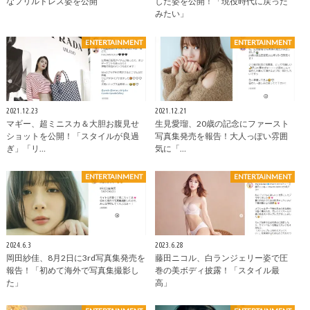
なフリルドレス姿を公開
した姿を公開！「現役時代に戻った
みたい」
ENTERTAINMENT
ENTERTAINMENT
2021.12.23
2021.12.21
マギー、超ミニスカ＆大胆お腹見せ
生見愛瑠、20歳の記念にファースト
ショットを公開！「スタイルが良過
写真集発売を報告！大人っぽい雰囲
ぎ」「リ…
気に「…
ENTERTAINMENT
ENTERTAINMENT
2024.6.3
2023.6.28
岡田紗佳、8月2日に3rd写真集発売を
藤田ニコル、白ランジェリー姿で圧
報告！「初めて海外で写真集撮影し
巻の美ボディ披露！「スタイル最
た」
高」