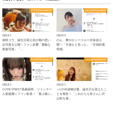
ENTERTAINMENT
ENTERTAINMENT
2026.8.5
2026.8.4
柴咲コウ、誕生日迎え幼少期の思い
のん、爽やかシースルー衣装姿公
出写真を公開！ファン反響「素敵な
開！「天使かと思った」「圧倒的透
家族写真」「…
明感」
ENTERTAINMENT
ENTERTAINMENT
2026.8.3
2026.8.3
CUTIE STREET真鍋凪咲、ツインテー
＝LOVE諸橋沙夏、誕生日を迎えたこ
ル姿披露にファン歓喜！「最上級に…
とを報告！「これからも皆さんに沢
山歌を届…