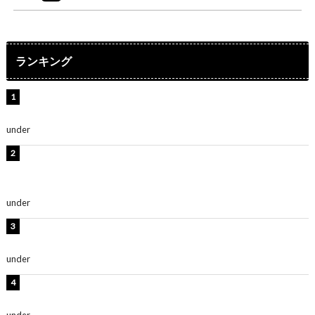
ランキング
水原希子、ビキニ姿の美ボディショット公開！「天
使！」「別格に可愛い」
under
ENTERTAINMENT
【インタビュー】堀内まり菜＆宮本佳林＆杏ジュリア＆
及川結依「みんなでどこまで高い到達点を目指せるかす
ごく楽しみです！」『スクールアイドルミュージカル』
under
ENTERTAINMENT
板野友美、水着姿の美ボディショット公開！「スタイル
抜群」「最高にセクシー」
under
ENTERTAINMENT
横野すみれ、ビキニ姿のグラビアショット公開！「美し
い」「スタイル最高！」
under
ENTERTAINMENT