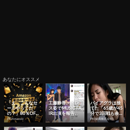
あなたにオススメ
「え、こんなセ
工藤静香、ドレ
バイアグラは捨
ールやってた
ス姿でMUSIC FA
てた「65歳が45
の？」80％OFF
IR出演を報告！
分で3回戦も余
以上が続々登
貴重なツーショ
裕」980円で朝
PR(Amazon)
PR(健商株式会社)
場！Amazonの本
ットにも反響
まで絶好調！
気が...