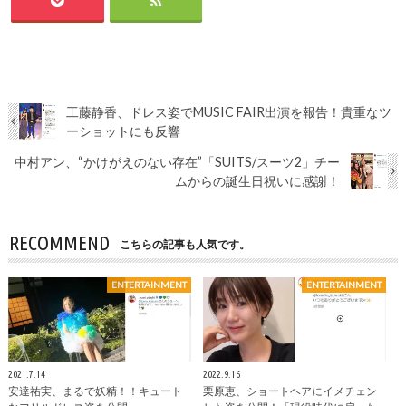
工藤静香、ドレス姿でMUSIC FAIR出演を報告！貴重なツ
ーショットにも反響
中村アン、“かけがえのない存在”「SUITS/スーツ2」チー
ムからの誕生日祝いに感謝！
RECOMMEND
こちらの記事も人気です。
ENTERTAINMENT
ENTERTAINMENT
2021.7.14
2022.9.16
安達祐実、まるで妖精！！キュート
栗原恵、ショートヘアにイメチェン