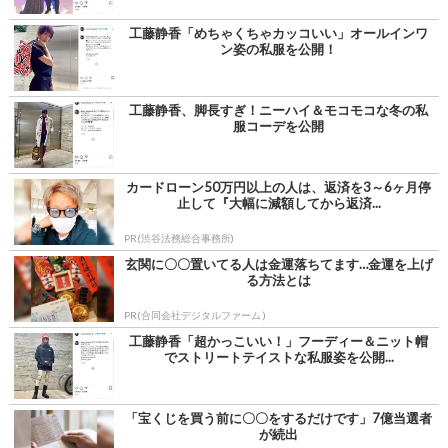
工藤静香「めちゃくちゃカッコいい」オールインワ
ン姿の私服を公開！
工藤静香、脚長すぎ！ニーハイ＆モコモコな冬の私
服コーデを公開
カードローン50万円以上の人は、返済を3～6ヶ月停
止して『大幅に減額してから返済...
PR(渋谷法務総合事務所)
玄関に〇〇置いてる人は金運落ちてます…金運を上げ
る方法とは
PR(合同会社デジタルファーム )
工藤静香「超かっこいい！」フーディー＆ニット帽
でストリートテイストな私服姿を公開...
「宝くじを買う前に〇〇をするだけです」7億当選者
が続出