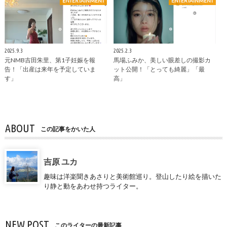
ENTERTAINMENT
ENTERTAINMENT
2025.9.3
2025.2.3
元NMB吉田朱里、第1子妊娠を報
馬場ふみか、美しい眼差しの撮影カ
告！「出産は来年を予定していま
ット公開！「とっても綺麗」「最
す」
高」
ABOUT
この記事をかいた人
吉原 ユカ
趣味は洋楽聞きあさりと美術館巡り。登山したり絵を描いた
り静と動をあわせ持つライター。
NEW POST
このライターの最新記事