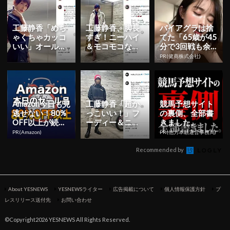
工藤静香「めち
工藤静香、脚長
バイアグラは捨
ゃくちゃカッコ
すぎ！ニーハイ
てた「65歳が45
いい」オールイ
＆モコモコな冬
分で3回戦も余
ンワン姿の私服
の私服コーデを
裕」980円で朝
PR(健商株式会社)
を公開！
公開
まで絶好調！
Amazon今日も見
工藤静香「超か
競馬予想サイト
逃せない！80%
っこいい！」フ
の裏側、全部書
OFF以上が続々
ーディー＆ニッ
きました。
登場
ト帽でストリー
PR(Amazon)
PR(他力本願運営事務局)
トテイストな私
服姿を公開...
Recommended by
About YESNEWS
YESNEWSライター
広告掲載について
個人情報保護方針
プ
レスリリース送付先
お問い合わせ
©Copyright2026 YESNEWS All Rights Reserved.