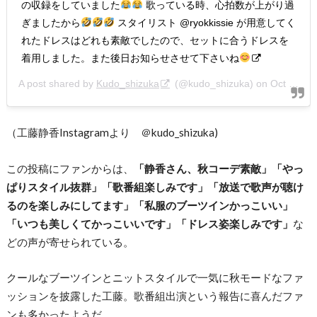
の収録をしていました
歌っている時、心拍数が上がり過
ぎましたから
スタイリスト @ryokkissie が用意してく
れたドレスはどれも素敵でしたので、セットに合うドレスを
着用しました。また後日お知らせさせて下さいね
A post shared by
Kudo_shizuka
(@kudo_shizuka) on
Oct 4, 2020 at 11:36pm PDT
（工藤静香Instagramより ＠kudo_shizuka)
この投稿にファンからは、
「静香さん、秋コーデ素敵」「やっ
ぱりスタイル抜群」「歌番組楽しみです」「放送で歌声が聴け
るのを楽しみにしてます」「私服のブーツインかっこいい」
「いつも美しくてかっこいいです」「ドレス姿楽しみです」
な
どの声が寄せられている。
クールなブーツインとニットスタイルで一気に秋モードなファ
ッションを披露した工藤。歌番組出演という報告に喜んだファ
ンも多かったようだ。