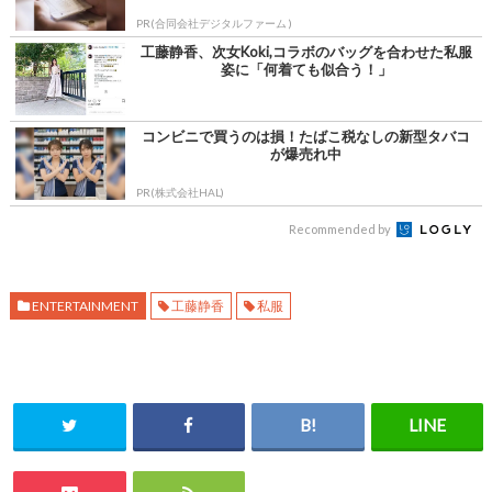
PR(合同会社デジタルファーム )
工藤静香、次女Koki,コラボのバッグを合わせた私服
姿に「何着ても似合う！」
コンビニで買うのは損！たばこ税なしの新型タバコ
が爆売れ中
PR(株式会社HAL)
Recommended by
ENTERTAINMENT
工藤静香
私服