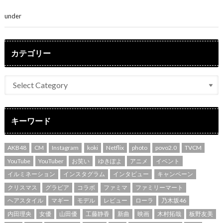
～」「みるきーのピンクコーデは最強」
under
ENTERTAINMENT
カテゴリー
キーワード
AKB48
CM
Instagram
koki
Netflix
photo
povo2.0
TVCM
YouTube
YouTuber
お笑い
ゆきぽよ
アニメ
イベント
イルミネーション
インスタグラム
インタビュー
キャンペーン
クリスマス
グラビア
コラボ
ファミマ
ファミリーマート
ヘアスタイル
マギー
モデル
レビュー
ローラ
乃木坂46
内田理央
女優
山田優
工藤静香
新曲
映画
木村拓哉
板野友美