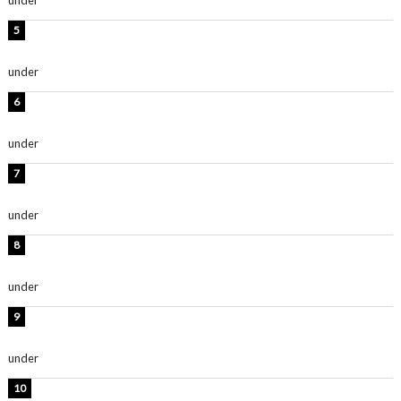
時東ぁみ、胸元ざっくり水着のグラビアショット公開！
「綺麗」「爽やかセクシー」
under
ENTERTAINMENT
板野友美、神スタイルのビキニショット公開！「スタイ
ルレベチすぎてやばい」
under
ENTERTAINMENT
西山茉希、夏全開な黒ビキニショット公開！「海似合い
ます」「スタイル抜群」
under
ENTERTAINMENT
岡田紗佳、美ボディ全開のグラビアショット公開！「撃
ち抜かれる美しさ」「色っぽい」
under
ENTERTAINMENT
時東ぁみ、白ビキニの美ボディショット公開！「最高」
「無邪気で可愛い」
under
ENTERTAINMENT
渡辺美優紀、美脚のミニワンピ衣装姿公開！「可愛いぃ