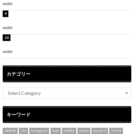
under
ENTERTAINMENT
熊田曜子、圧巻美ボディのドレス姿公開！「妖艶な美し
さ」「女神」
under
ENTERTAINMENT
堀未央奈、6年ぶりとなる写真集発売を発表！「今まで
の集大成と、これからの決意が詰まった自信の一冊」
under
ENTERTAINMENT
カテゴリー
キーワード
AKB48
CM
Instagram
koki
Netflix
photo
povo2.0
TVCM