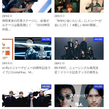
2019.8.11
2019.11.1
倖田來未の圧巻ステージに、会場ボ
「BiSHに会いたい人」にメンバーが
ルテージは最高潮に！ 『2019神宮
会いに行く！ #優しいBiSH 開催…
外苑…
MUSIC
MUSIC
2019.9.13
2024.2.13
m-floメジャーデビュー20周年記念ラ
BE:FIRST、ニューシングル発売決
イブにCrystal Kay、M…
定！リリース記念グッズの発売も
MUSIC
MUSIC