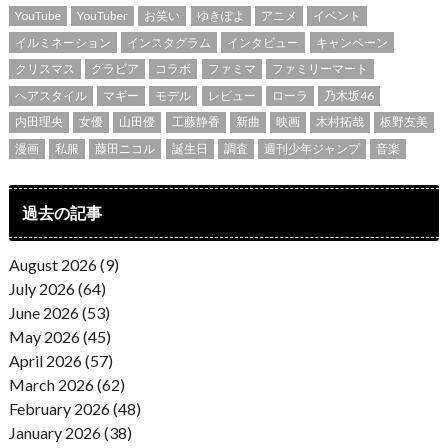
YouTube
YouTuber
お笑い
ゆきぽよ
アニメ
イベント
イルミネーション
インスタグラム
インタビュー
キャンペーン
クリスマス
グラビア
コラボ
ファミマ
ファミリーマート
ヘアスタイル
マギー
モデル
レビュー
ローラ
乃木坂46
内田理央
女優
山田優
工藤静香
新曲
映画
木村拓哉
板野友美
漫画
私服
藤田ニコル
誕生日
調査
週刊少年ジャンプ
音楽
過去の記事
August 2026 (9)
July 2026 (64)
June 2026 (53)
May 2026 (45)
April 2026 (57)
March 2026 (62)
February 2026 (48)
January 2026 (38)