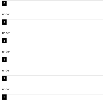
横野すみれ、ビキニ姿のグラビアショット公開！「美し
い」「スタイル最高！」
under
ENTERTAINMENT
板野友美、神スタイルのビキニショット公開！「スタイ
ルレベチすぎてやばい」
under
ENTERTAINMENT
西山茉希、夏全開な黒ビキニショット公開！「海似合い
ます」「スタイル抜群」
under
ENTERTAINMENT
岡田紗佳、美ボディ全開のグラビアショット公開！「撃
ち抜かれる美しさ」「色っぽい」
under
ENTERTAINMENT
時東ぁみ、白ビキニの美ボディショット公開！「最高」
「無邪気で可愛い」
under
ENTERTAINMENT
渡辺美優紀、美脚のミニワンピ衣装姿公開！「可愛いぃ
～」「みるきーのピンクコーデは最強」