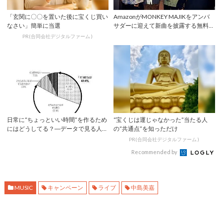
「玄関に〇〇を置いた後に宝くじ買い
AmazonがMONKEY MAJIKをアンバ
なさい」簡単に当選
サダーに迎えて新曲を披露する無料
配...
PR(合同会社デジタルファーム )
日常に“ちょっといい時間”を作るため
“宝くじは運じゃなかった”当たる人
にはどうしてる？―データで見る人々
の“共通点”を知っただけ
の消費行動...
PR(合同会社デジタルファーム )
Recommended by
MUSIC
キャンペーン
ライブ
中島美嘉