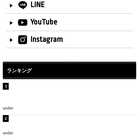
LINE
YouTube
Instagram
ランキング
【インタビュー】堀内まり菜＆宮本佳林＆杏ジュリア＆
及川結依「みんなでどこまで高い到達点を目指せるかす
ごく楽しみです！」『スクールアイドルミュージカル』
under
ENTERTAINMENT
板野友美、水着姿の美ボディショット公開！「スタイル
抜群」「最高にセクシー」
under
ENTERTAINMENT