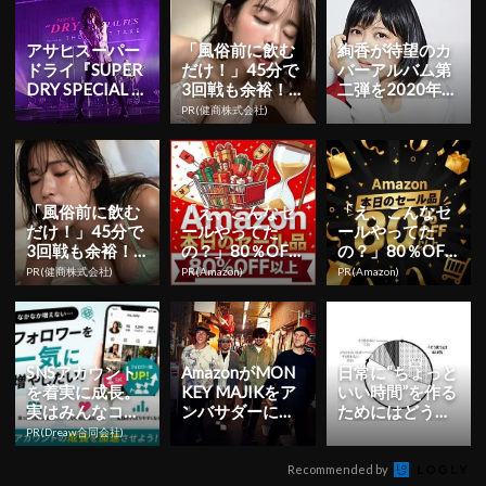
アサヒスーパー
「風俗前に飲む
絢香が待望のカ
ドライ『SUPER
だけ！」45分で
バーアルバム第
DRY SPECIAL F
3回戦も余裕！1
二弾を2020年5
ES』に布袋寅
日31円で朝まで
月に発売！全国
PR(健商株式会社)
泰、S...
絶好調
ツアーも開催で
ファン...
「風俗前に飲む
「え、こんなセ
「え、こんなセ
だけ！」45分で
ールやってた
ールやってた
3回戦も余裕！9
の？」80％OFF
の？」80％OFF
80円で朝まで絶
以上が続々登
以上が続々登
PR(健商株式会社)
PR(Amazon)
PR(Amazon)
好調
場！Amazonの本
場！Amazonの本
気が...
気が...
SNSアカウント
AmazonがMON
日常に“ちょっと
を着実に成長。
KEY MAJIKをア
いい時間”を作る
実はみんなココ
ンバサダーに迎
ためにはどうし
使ってます。
えて新曲を披露
てる？―データ
PR(Dreaw合同会社)
する無料配...
で見る人々の消
費行動...
Recommended by