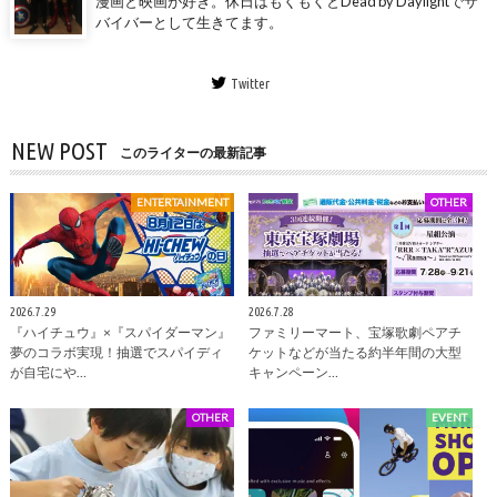
漫画と映画が好き。休日はもくもくとDead by Daylightでサ
バイバーとして生きてます。
Twitter
NEW POST
このライターの最新記事
ENTERTAINMENT
OTHER
2026.7.29
2026.7.28
『ハイチュウ』×『スパイダーマン』
ファミリーマート、宝塚歌劇ペアチ
夢のコラボ実現！抽選でスパイディ
ケットなどが当たる約半年間の大型
が自宅にや…
キャンペーン…
OTHER
EVENT