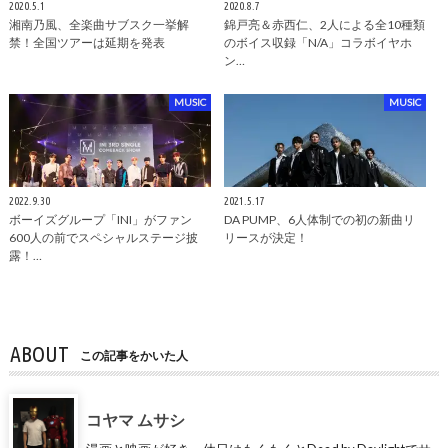
2020.5.1
2020.8.7
湘南乃風、全楽曲サブスク一挙解
錦戸亮＆赤西仁、2人による全10種類
禁！全国ツアーは延期を発表
のボイス収録「N/A」コラボイヤホ
ン…
MUSIC
MUSIC
2022.9.30
2021.5.17
ボーイズグループ「INI」がファン
DA PUMP、6人体制での初の新曲リ
600人の前でスペシャルステージ披
リースが決定！
露！…
ABOUT
この記事をかいた人
コヤマ ムサシ