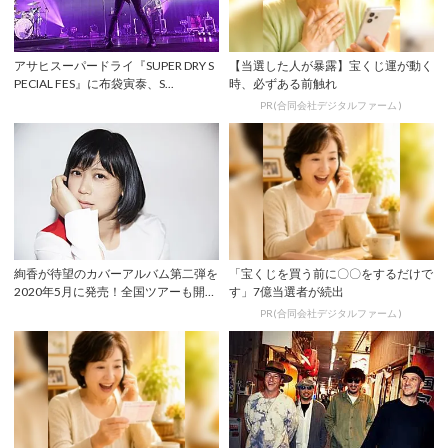
アサヒスーパードライ『SUPER DRY S
【当選した人が暴露】宝くじ運が動く
PECIAL FES』に布袋寅泰、S...
時、必ずある前触れ
PR(合同会社デジタルファーム )
絢香が待望のカバーアルバム第二弾を
「宝くじを買う前に〇〇をするだけで
2020年5月に発売！全国ツアーも開催
す」7億当選者が続出
でファン...
PR(合同会社デジタルファーム )