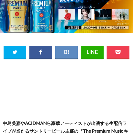
中島美嘉やACIDMANら豪華アーティストが出演する生配信ラ
イブが当たるサントリービール主催の『The Premium Music キ