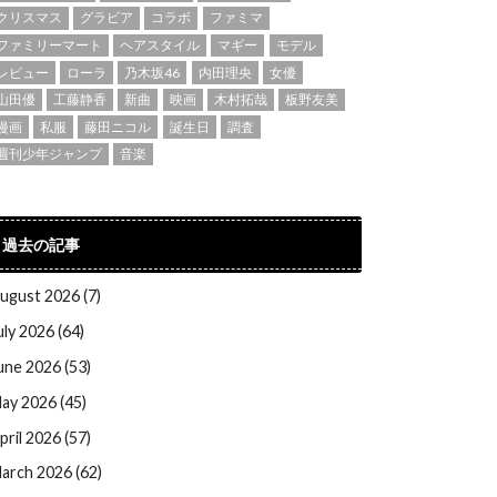
クリスマス
グラビア
コラボ
ファミマ
ファミリーマート
ヘアスタイル
マギー
モデル
レビュー
ローラ
乃木坂46
内田理央
女優
山田優
工藤静香
新曲
映画
木村拓哉
板野友美
漫画
私服
藤田ニコル
誕生日
調査
週刊少年ジャンプ
音楽
過去の記事
ugust 2026 (7)
uly 2026 (64)
une 2026 (53)
ay 2026 (45)
pril 2026 (57)
arch 2026 (62)