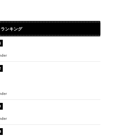
ランキング
水原希子、ビキニ姿の美ボディショット公開！
「天使！」「別格に可愛い」
nder
ENTERTAINMENT
【インタビュー】堀内まり菜＆宮本佳林＆杏ジ
ュリア＆及川結依「みんなでどこまで高い到達
点を目指せるかすごく楽しみです！」『スクー
ルアイドルミュージカル』
nder
ENTERTAINMENT
板野友美、水着姿の美ボディショット公開！
「スタイル抜群」「最高にセクシー」
nder
ENTERTAINMENT
横野すみれ、ビキニ姿のグラビアショット公
開！「美しい」「スタイル最高！」