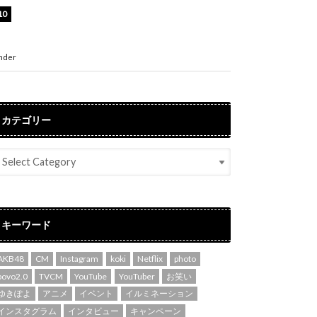
渡辺美優紀、美脚のミニワンピ衣装姿公開！
「可愛いぃ～」「みるきーのピンクコーデは最
強」
nder
ENTERTAINMENT
カテゴリー
キーワード
AKB48
CM
Instagram
koki
Netflix
photo
povo2.0
TVCM
YouTube
YouTuber
お笑い
ゆきぽよ
アニメ
イベント
イルミネーション
インスタグラム
インタビュー
キャンペーン