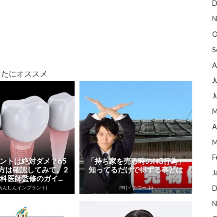
D
N
O
S
A
なたにオススメ
J
J
M
A
M
F
ントは絶対ダメ？65
「持ち家を売る時のNG行為」
方は確認してみて。2
知ってるだけで得する事とは
J
科医師監修のガイ...
D
(あんしんインプラント)
PR(イエウール)
N