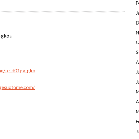
F
J
D
N
gko』
O
S
A
tion/te-d01gv-gko
J
J
/gesuotome.com/
M
A
M
F
J