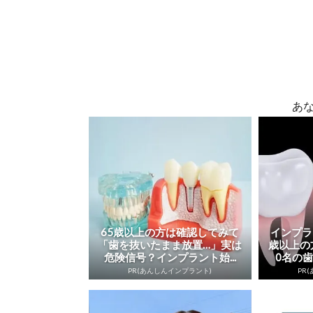
あ
65歳以上の方は確認してみて
インプラ
「歯を抜いたまま放置…」実は
歳以上の
危険信号？インプラント始...
0名の歯
PR(あんしんインプラント)
PR