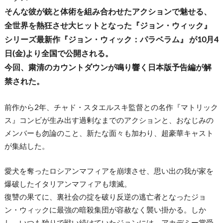
そんな彼が銃と体術を組み合わせたアクションで魅せる、
全世界を熱狂させ大ヒットとなった『ジョン・ウィック』
シリーズ最新作『ジョン・ウィック：パラベラム』 が10月4
日(金)より全国で公開される。
今回、粛清のカウントダウンが鳴り響く日本版予告編が解
禁された。
前作から2年、チャド・スタエルスキ監督との名作『マトリック
ス』コンビが生み出す過剰なまでのアクションと、おなじみの
メンバーも勿論のこと、新たな面々も加わり、超豪華キャスト
が集結した。
愛犬を奪ったロシアンマフィアを崩壊させ、思い出の我が家を
爆破したイタリアンマフィアも壊滅。
復讐の果てに、裏社会の掟を破り反逆の逃亡者となったジョ
ン・ウィックに最強の暗殺集団が容赦なく襲い掛かる。しか
し、いつも独りで戦い続けていたジョンには、アカデミー賞受