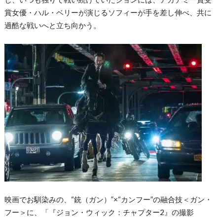
賞女優・ハル・ベリーが演じるソフィーが手を差し伸べ、共に
過酷な戦いへと立ち向かう。
映画でお馴染みの、“銃（ガン）”×“カンフー”の融合技＜ガン・
フー＞に、「『ジョン・ウィック：チャプター2』の撮影