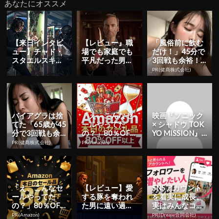
あなたにオススメ
【来日インタビ
【レビュー』職
「風俗前に飲む
ュー】チャド・
場でも家庭でも
だけ！」45分で
スタエルスキ監
平凡だった男が
3回戦も余裕！1
督、「キアヌ・
ド派手に覚醒す
日31円で朝まで
PR(健商株式会社)
リーブスは生み
る―『Mr.ノーバ
絶好調
の苦しみを...
ディ』...
バイアグラは捨
「え、こんなセ
映画『ソニック
てた「65歳が45
ールやってた
× シャドウ TOK
分で3回戦も余
の？」80％OFF
YO MISSION』1
裕」980円で朝
以上が続々登
2月27日に日本
PR(健商株式会社)
PR(Amazon)
まで絶好調！
場！Amazonの本
公開...
気が...
「え、こんなセ
【レビュー】愛
SNSアカウント
ールやってた
する豚を奪われ
を着実に成長。
の？」80％OFF
た男に遠い過去
実はみんなココ
以上が続々登
が忍び寄る―
使ってます。
PR(Amazon)
PR(Dreaw合同会社)