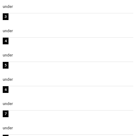
under
ENTERTAINMENT
横野すみれ、ビキニ姿のグラビアショット公開！「美し
い」「スタイル最高！」
under
ENTERTAINMENT
板野友美、神スタイルのビキニショット公開！「スタイ
ルレベチすぎてやばい」
under
ENTERTAINMENT
西山茉希、夏全開な黒ビキニショット公開！「海似合い
ます」「スタイル抜群」
under
ENTERTAINMENT
岡田紗佳、美ボディ全開のグラビアショット公開！「撃
ち抜かれる美しさ」「色っぽい」
under
ENTERTAINMENT
時東ぁみ、白ビキニの美ボディショット公開！「最高」
「無邪気で可愛い」
under
ENTERTAINMENT