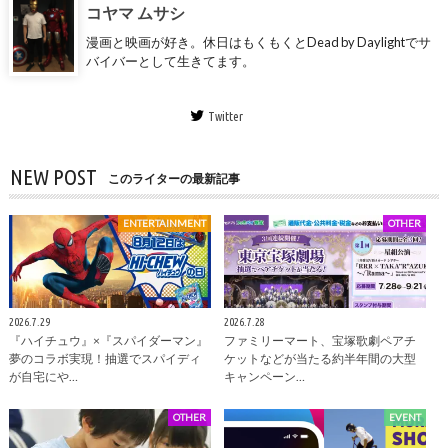
コヤマ ムサシ
漫画と映画が好き。休日はもくもくとDead by Daylightでサ
バイバーとして生きてます。
Twitter
NEW POST
このライターの最新記事
ENTERTAINMENT
OTHER
2026.7.29
2026.7.28
『ハイチュウ』×『スパイダーマン』
ファミリーマート、宝塚歌劇ペアチ
夢のコラボ実現！抽選でスパイディ
ケットなどが当たる約半年間の大型
が自宅にや…
キャンペーン…
OTHER
EVENT