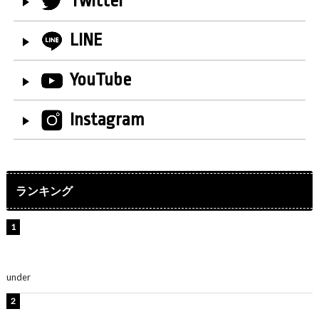
Twitter
LINE
YouTube
Instagram
ランキング
【インタビュー】堀内まり菜＆宮本佳林＆杏ジュリア＆
及川結依「みんなでどこまで高い到達点を目指せるかす
ごく楽しみです！」『スクールアイドルミュージカル』
under
ENTERTAINMENT
板野友美、水着姿の美ボディショット公開！「スタイル
抜群」「最高にセクシー」