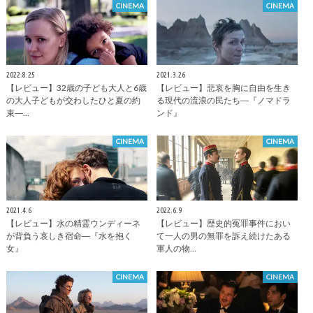
CINEMA
CINEMA
2022.8.25
2021.3.26
【レビュー】32歳の子ども大人と6歳
【レビュー】悲哀を胸に自由を生き
の大人子どもが交わしたひと夏の約
る現代の流浪の民たち―『ノマドラ
束―…
ンド』
CINEMA
CINEMA
2021.4.6
2022.6.9
【レビュー】水の精霊ウンディーネ
【レビュー】歴史的冤罪事件におい
が背負う哀しき宿命―『水を抱く
て一人の男の無罪を訴え続けたある
女』
軍人の物…
CINEMA
CINEMA