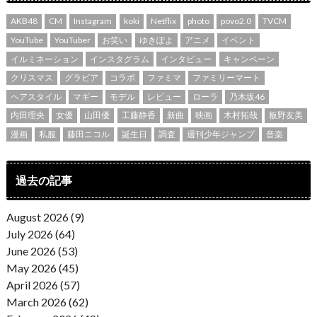
AKB48
CM
Instagram
koki
Netflix
photo
povo2.0
TVCM
YouTube
YouTuber
お笑い
ゆきぽよ
アニメ
イベント
イルミネーション
インスタグラム
インタビュー
キャンペーン
クリスマス
グラビア
コラボ
ファミマ
ファミリーマート
ヘアスタイル
マギー
モデル
レビュー
ローラ
乃木坂46
内田理央
女優
山田優
工藤静香
新曲
映画
木村拓哉
板野友美
漫画
私服
藤田ニコル
誕生日
調査
週刊少年ジャンプ
音楽
過去の記事
August 2026 (9)
July 2026 (64)
June 2026 (53)
May 2026 (45)
April 2026 (57)
March 2026 (62)