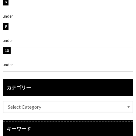
渡辺美優紀、美脚のミニワンピ衣装姿公開！「可愛いぃ
～」「みるきーのピンクコーデは最強」
under
ENTERTAINMENT
熊田曜子、圧巻美ボディのドレス姿公開！「妖艶な美し
さ」「女神」
under
ENTERTAINMENT
堀未央奈、6年ぶりとなる写真集発売を発表！「今まで
の集大成と、これからの決意が詰まった自信の一冊」
under
ENTERTAINMENT
カテゴリー
キーワード