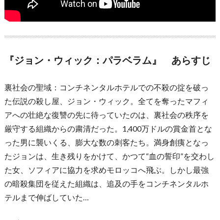
『ジョン・ウィック：パラベラム』 あらすじ
裏社会の聖域：コンチネンタルホテルでの不殺の掟を破っ
た伝説の殺し屋、ジョン・ウィック。全てを奪ったマフィ
アへの壮絶な復讐の先に待っていたのは、裏社会の秩序を
厳守する組織からの粛清だった。1,400万ドルの賞金首とな
った男に襲いくる、膨大な数の刺客たち。満身創痍となっ
たジョンは、生き残りをかけて、かつて“血の誓印”を交わし
た女、ソフィアに協力を求めモロッコへ飛ぶ。しかし最強
の暗殺集団を従えた組織は、追及の手をコンチネンタルホ
テルまで伸ばしていた…