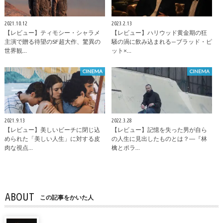
2021.10.12
2023.2.13
【レビュー】ティモシー・シャラメ
【レビュー】ハリウッド黄金期の狂
主演で贈る待望のSF超大作、驚異の
騒の渦に飲み込まれる—ブラッド・ピ
世界観…
ット×…
CINEMA
CINEMA
2021.9.13
2022.3.28
【レビュー】美しいビーチに閉じ込
【レビュー】記憶を失った男が自ら
められた「美しい人生」に対する皮
の人生に見出したものとは？―『林
肉な視点…
檎とポラ…
ABOUT
この記事をかいた人