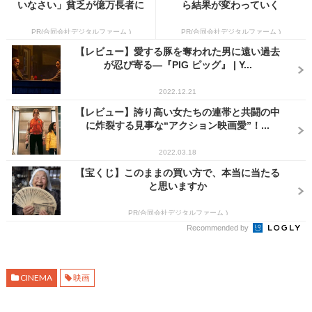
いなさい」貧乏が億万長者に
ら結果が変わっていく
PR(合同会社デジタルファーム )
PR(合同会社デジタルファーム )
【レビュー】愛する豚を奪われた男に遠い過去
が忍び寄る―『PIG ピッグ』 | Y...
2022.12.21
【レビュー】誇り高い女たちの連帯と共闘の中
に炸裂する見事な“アクション映画愛”！...
2022.03.18
【宝くじ】このままの買い方で、本当に当たる
と思いますか
PR(合同会社デジタルファーム )
Recommended by
CINEMA
映画