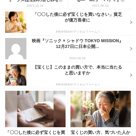
2023.10.19
2021.06.14
「〇〇した後に必ず宝くじを買いなさい」貧乏
が億万長者に
PR(合同会社デジタルファーム )
映画『ソニック × シャドウ TOKYO MISSION』
12月27日に日本公開...
2024.08.28
【宝くじ】このままの買い方で、本当に当たる
と思いますか
PR(合同会社デジタルファーム )
「〇〇した後に必ず宝くじを買
宝くじの買い方、気づいた人か