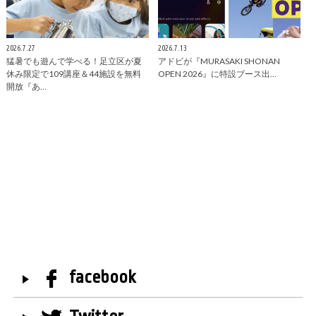
2026.7.27
2026.7.13
猛暑でも遊んで学べる！足立区が夏
アドビが『MURASAKI SHONAN
休み限定で109講座＆44施設を無料
OPEN 2026』に特設ブース出…
開放『あ…
facebook