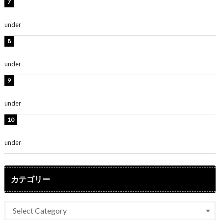
渡辺美優紀、美脚のミニワンピ衣装姿公開！「可愛いぃ
～」「みるきーのピンクコーデは最強」
under
ENTERTAINMENT
熊田曜子、圧巻美ボディのドレス姿公開！「妖艶な美し
さ」「女神」
under
ENTERTAINMENT
堀未央奈、6年ぶりとなる写真集発売を発表！「今まで
の集大成と、これからの決意が詰まった自信の一冊」
under
ENTERTAINMENT
吉川愛、艶やかな浴衣姿公開！「綺麗すぎ」「とっても
素敵」
under
ENTERTAINMENT
カテゴリー