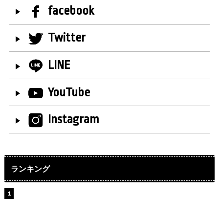
facebook
Twitter
LINE
YouTube
Instagram
ランキング
【インタビュー】堀内まり菜＆宮本佳林＆杏ジュリア＆
及川結依「みんなでどこまで高い到達点を目指せるかす
ごく楽しみです！」『スクールアイドルミュージカル』