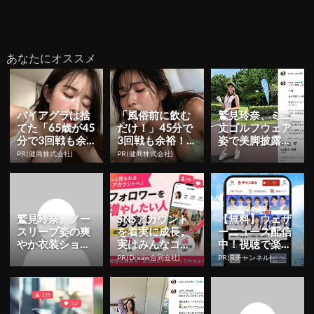
あなたにオススメ
バイアグラは捨
「風俗前に飲む
鷲見玲奈、ミニ
てた「65歳が45
だけ！」45分で
丈ゴルフウェア
分で3回戦も余
3回戦も余裕！1
姿で美脚披露！
裕」1日31円で
日31円で朝まで
「綺麗なスウィ
PR(健商株式会社)
PR(健商株式会社)
朝まで絶好調！
絶好調
ングで惚れ惚
れ」
鷲見玲奈、ノー
SNSアカウント
【無料】ウェザ
スリーブ姿の爽
を着実に成長。
ーニュース配信
やか衣装ショッ
実はみんなココ
中！視聴で楽天
ト公開！「かわ
使ってます。
ポイント貯まる
PR(Dreaw合同会社)
PR(Rチャンネル)
いすぎる」「綺
麗なプロポ...