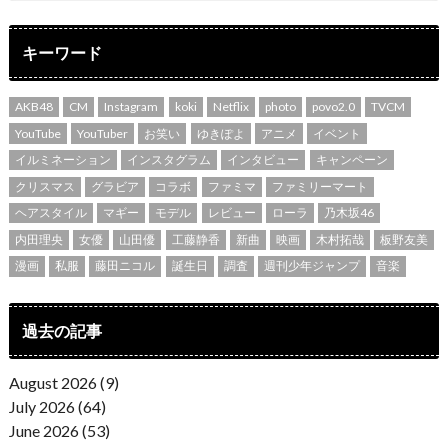
キーワード
AKB48
CM
Instagram
koki
Netflix
photo
povo2.0
TVCM
YouTube
YouTuber
お笑い
ゆきぽよ
アニメ
イベント
イルミネーション
インスタグラム
インタビュー
キャンペーン
クリスマス
グラビア
コラボ
ファミマ
ファミリーマート
ヘアスタイル
マギー
モデル
レビュー
ローラ
乃木坂46
内田理央
女優
山田優
工藤静香
新曲
映画
木村拓哉
板野友美
漫画
私服
藤田ニコル
誕生日
調査
週刊少年ジャンプ
音楽
過去の記事
August 2026 (9)
July 2026 (64)
June 2026 (53)