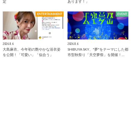
定
あります！」
ENTERTAINMENT
EVENT
2026.8.6
2026.8.6
大島麻衣、今年初の艶やかな浴衣姿
SHIBUYA SKY、"夢"をテーマにした都
を公開！「可愛い」「似合う」
市型秋祭り「天空夢祭」を開催！…