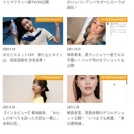
ァミマフラッペ新TVCM公開
のジャパン アンバサダーにローラが
就任！
ENTERTAINMENT
ENTERTAINMENT
2020.4.10
2021.10.25
ポカリスエットCM 新たなヒロイン
倖田來未、黒ランジェリー姿でエロ
は、現役高校生 汐谷友希！
可愛い！ジャケ写のオフショットを
公開
ENTERTAINMENT
ENTERTAINMENT
2025.4.18
2025.5.28
【インタビュー】菊地姫奈、「わた
蛯原友里、美肌全開のデコルテショ
しのすべてを語った大切な一冊に」
ット公開！「いつまでも綺麗」「美
令和の完…
の透明感…