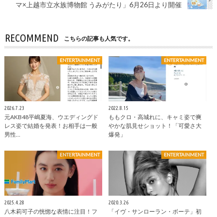
マ×上越市立水族博物館 うみがたり」6月26日より開催
RECOMMEND
こちらの記事も人気です。
ENTERTAINMENT
ENTERTAINMENT
2026.7.23
2022.8.15
元AKB48平嶋夏海、ウエディングド
ももクロ・高城れに、キャミ姿で爽
レス姿で結婚を発表！お相手は一般
やかな肌見せショット！「可愛さ大
男性…
爆発」
ENTERTAINMENT
ENTERTAINMENT
2025.4.28
2020.3.26
八木莉可子の恍惚な表情に注目！フ
「イヴ・サンローラン・ボーテ」初