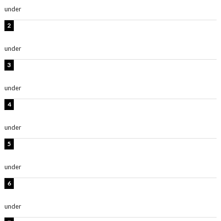
under
ENTERTAINMENT
横野すみれ、ビキニ姿のグラビアショット公開！「美し
い」「スタイル最高！」
under
ENTERTAINMENT
板野友美、神スタイルのビキニショット公開！「スタイ
ルレベチすぎてやばい」
under
ENTERTAINMENT
岡田紗佳、美ボディ全開のグラビアショット公開！「撃
ち抜かれる美しさ」「色っぽい」
under
ENTERTAINMENT
西山茉希、夏全開な黒ビキニショット公開！「海似合い
ます」「スタイル抜群」
under
ENTERTAINMENT
時東ぁみ、白ビキニの美ボディショット公開！「最高」
「無邪気で可愛い」
under
ENTERTAINMENT