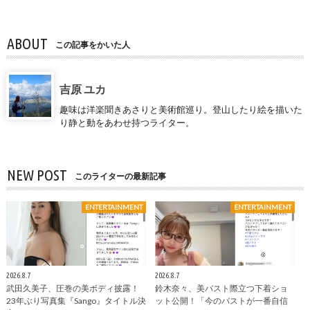
ABOUT
この記事をかいた人
吉原 ユカ
趣味は洋楽聞きあさりと美術館巡り。登山したり絵を描いた
り静と動をあわせ持つライター。
NEW POST
このライターの最新記事
ENTERTAINMENT
ENTERTAINMENT
2026.8.7
2026.8.7
武田久美子、圧巻の美ボディ披露！
鈴木奈々、美バスト際立つ下着ショ
23年ぶり写真集『Sango』タイトル決
ット公開！「今のバストが一番自信