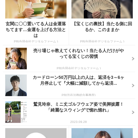
玄関に〇〇置いてる人は金運落
【宝くじの裏技】当たる側に回
ちてます…金運を上げる方法と
るか、このままか
は
PR(合同会社デジタルファーム )
PR(合同会社デジタルファーム )
売り場じゃ教えてくれない！当たる人だけがや
ってる宝くじの習慣
PR(合同会社デジタルファーム )
カードローン50万円以上の人は、返済を3～6ヶ
月停止して『大幅に減額してから返済...
PR(渋谷法務総合事務所)
鷲見玲奈、ミニ丈ゴルフウェア姿で美脚披露！
「綺麗なスウィングで惚れ惚れ」
2023.09.28