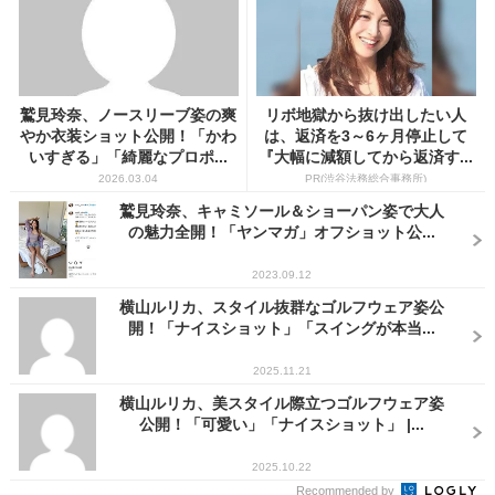
鷲見玲奈、ノースリーブ姿の爽
リボ地獄から抜け出したい人
やか衣装ショット公開！「かわ
は、返済を3～6ヶ月停止して
いすぎる」「綺麗なプロポ...
『大幅に減額してから返済す...
2026.03.04
PR(渋谷法務総合事務所)
鷲見玲奈、キャミソール＆ショーパン姿で大人
の魅力全開！「ヤンマガ」オフショット公...
2023.09.12
横山ルリカ、スタイル抜群なゴルフウェア姿公
開！「ナイスショット」「スイングが本当...
2025.11.21
横山ルリカ、美スタイル際立つゴルフウェア姿
公開！「可愛い」「ナイスショット」 |...
2025.10.22
Recommended by