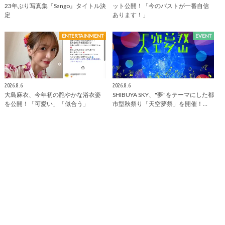
23年ぶり写真集『Sango』タイトル決
ット公開！「今のバストが一番自信
定
あります！」
ENTERTAINMENT
EVENT
2026.8.6
2026.8.6
大島麻衣、今年初の艶やかな浴衣姿
SHIBUYA SKY、"夢"をテーマにした都
を公開！「可愛い」「似合う」
市型秋祭り「天空夢祭」を開催！…