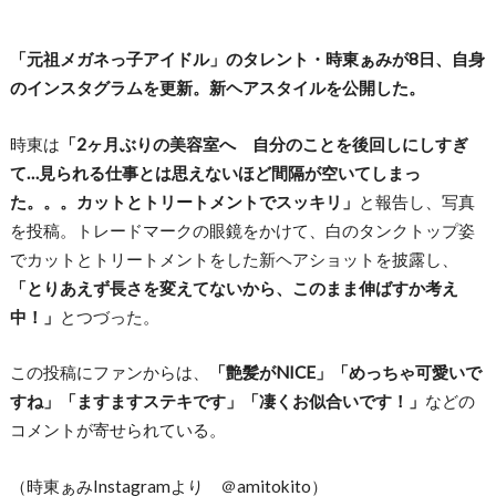
「元祖メガネっ子アイドル」のタレント・時東ぁみが8日、自身
のインスタグラムを更新。新ヘアスタイルを公開した。
時東は
「2ヶ月ぶりの美容室へ 自分のことを後回しにしすぎ
て…見られる仕事とは思えないほど間隔が空いてしまっ
た。。。カットとトリートメントでスッキリ」
と報告し、写真
を投稿。トレードマークの眼鏡をかけて、白のタンクトップ姿
でカットとトリートメントをした新ヘアショットを披露し、
「とりあえず長さを変えてないから、このまま伸ばすか考え
中！」
とつづった。
この投稿にファンからは、
「艶髪がNICE」「めっちゃ可愛いで
すね」「ますますステキです」「凄くお似合いです！」
などの
コメントが寄せられている。
（時東ぁみInstagramより ＠amitokito）