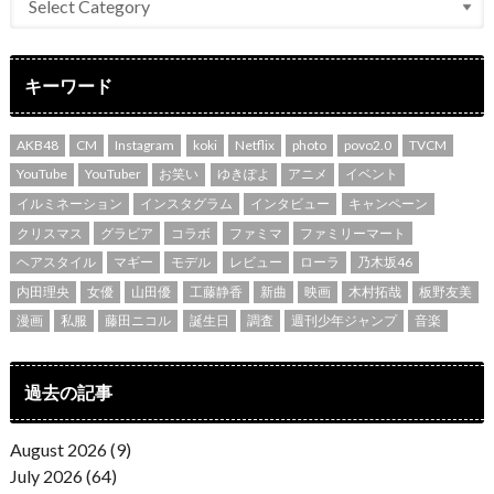
キーワード
AKB48
CM
Instagram
koki
Netflix
photo
povo2.0
TVCM
YouTube
YouTuber
お笑い
ゆきぽよ
アニメ
イベント
イルミネーション
インスタグラム
インタビュー
キャンペーン
クリスマス
グラビア
コラボ
ファミマ
ファミリーマート
ヘアスタイル
マギー
モデル
レビュー
ローラ
乃木坂46
内田理央
女優
山田優
工藤静香
新曲
映画
木村拓哉
板野友美
漫画
私服
藤田ニコル
誕生日
調査
週刊少年ジャンプ
音楽
過去の記事
August 2026 (9)
July 2026 (64)