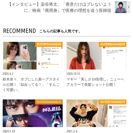
【インタビュー】染谷将太、「善意だけはブレないよう
に」映画『廃用身』で医療の理想を追う医師役
RECOMMEND
こちらの記事も人気です。
ENTERTAINMENT
ENTERTAINMENT
2026.6.2
2020.10.15
鈴木奈々、ボブにした新ヘアスタイ
マギー「美しさ10倍増し」ニューヘ
ル公開！「似合ってる！」「すんご
アカラーで美髪ショット公開！
く可愛い」
ENTERTAINMENT
ENTERTAINMENT
2024.5.29
2023.3.6