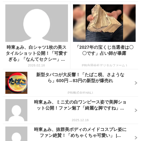
時東ぁみ、白シャツ1枚の美ス
「2027年の宝くじ当選者は〇
タイルショット公開！「可愛す
〇です」占い師が暴露
ぎる」「なんてセクシー」...
2026.02.16
PR(合同会社デジタルファーム )
新型タバコが大反響！「たばこ税、さような
ら」600円→83円の新型が爆売れ
PR(株式会社HAL)
時東ぁみ、ミニ丈の白ワンピース姿で美脚ショ
ット公開！ファン魅了「綺麗な脚ですね」...
2025.12.16
時東ぁみ、抜群美ボディのメイドコスプレ姿に
ファン絶賛！「めちゃくちゃ可愛い」 |...