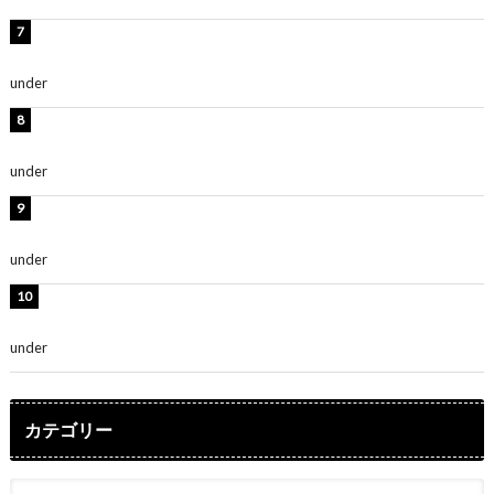
渡辺美優紀、美脚のミニワンピ衣装姿公開！「可愛いぃ
～」「みるきーのピンクコーデは最強」
under
ENTERTAINMENT
熊田曜子、圧巻美ボディのドレス姿公開！「妖艶な美し
さ」「女神」
under
ENTERTAINMENT
堀未央奈、6年ぶりとなる写真集発売を発表！「今まで
の集大成と、これからの決意が詰まった自信の一冊」
under
ENTERTAINMENT
吉川愛、艶やかな浴衣姿公開！「綺麗すぎ」「とっても
素敵」
under
ENTERTAINMENT
カテゴリー