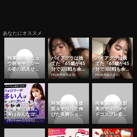
あなたにオススメ
時東ぁみ、ヒョ
バイアグラは捨
バイアグラは捨
ウ柄キャミソー
てた「65歳が45
てた「65歳が45
ル姿の肌見せシ
分で3回戦も余
分で3回戦も余
ョット公開！
裕」1日31円で
裕」1日31円で
PR(健商株式会社)
PR(健商株式会社)
「めちゃかわい
朝まで絶好調！
朝まで絶好調！
い」「最高」...
SNSアカウント
時東ぁみ、美腹
時東ぁみ、抜群
を着実に成長。
筋＆すらりと伸
美ボディのメイ
実はみんなココ
びた美脚ショッ
ドコスプレ姿に
使ってます。
ト公開！「可愛
ファン絶賛！
PR(Dreaw合同会社)
すぎ」「最高で
「めちゃくちゃ
す」 | ...
可愛い」 |...