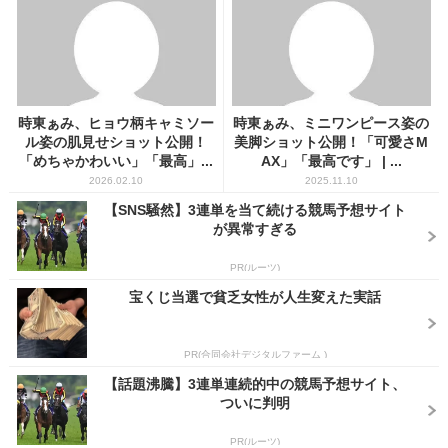
時東ぁみ、ヒョウ柄キャミソー
時東ぁみ、ミニワンピース姿の
ル姿の肌見せショット公開！
美脚ショット公開！「可愛さM
「めちゃかわいい」「最高」...
AX」「最高です」 | ...
2026.02.10
2025.11.10
【SNS騒然】3連単を当て続ける競馬予想サイト
が異常すぎる
PR(ルーツ)
宝くじ当選で貧乏女性が人生変えた実話
PR(合同会社デジタルファーム )
【話題沸騰】3連単連続的中の競馬予想サイト、
ついに判明
PR(ルーツ)