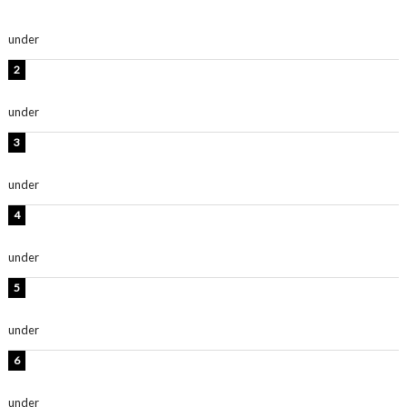
ごく楽しみです！」『スクールアイドルミュージカル』
under
ENTERTAINMENT
横野すみれ、ビキニ姿のグラビアショット公開！「美し
い」「スタイル最高！」
under
ENTERTAINMENT
板野友美、神スタイルのビキニショット公開！「スタイ
ルレベチすぎてやばい」
under
ENTERTAINMENT
岡田紗佳、美ボディ全開のグラビアショット公開！「撃
ち抜かれる美しさ」「色っぽい」
under
ENTERTAINMENT
西山茉希、夏全開な黒ビキニショット公開！「海似合い
ます」「スタイル抜群」
under
ENTERTAINMENT
時東ぁみ、白ビキニの美ボディショット公開！「最高」
「無邪気で可愛い」
under
ENTERTAINMENT