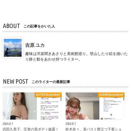
ABOUT
この記事をかいた人
吉原 ユカ
趣味は洋楽聞きあさりと美術館巡り。登山したり絵を描いた
り静と動をあわせ持つライター。
NEW POST
このライターの最新記事
ENTERTAINMENT
ENTERTAINMENT
2026.8.7
2026.8.7
武田久美子、圧巻の美ボディ披露！
鈴木奈々、美バスト際立つ下着ショ