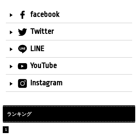
facebook
Twitter
LINE
YouTube
Instagram
ランキング
【インタビュー】堀内まり菜＆宮本佳林＆杏ジュリア＆
及川結依「みんなでどこまで高い到達点を目指せるかす