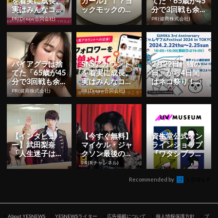
を着実に成長。
ガール』！？ヨ
てた「65歳が45
実はみんなココ
ックモックの新
分で3回戦も余
使ってます。
感覚デザート
裕」1日31円で
PR(Dreaw合同会社)
PR(健商株式会社)
『クーシェ』が
朝まで絶好調！
東京駅に登場...
バイアグラは捨
SNSアカウント
2月22日「猫の
てた「65歳が45
を着実に成長。
日」から4日間
分で3回戦も余
実はみんなココ
はネコ祭り！猫
裕」1日31円で
使ってます。
グッズ大集合の
PR(健商株式会社)
PR(Dreaw合同会社)
朝まで絶好調！
「にゃんダフルF
est...
【インタビュ
【今すぐ無料】
資生堂公式オン
ー】武田梨奈
マイケル・ジャ
ラインショップ
「人生迷子は悪
クソン最後の真
『ワタシプラ
いことではな
実をRチャンネ
ス』が夏のサン
PR(Rチャンネル)
い」 主演映画で
ルで
ケア＆美白ケア
考え方に変
の 2 大キ...
Recommended by
化、...
About YESNEWS
YESNEWSライター
広告掲載について
個人情報保護方針
プ