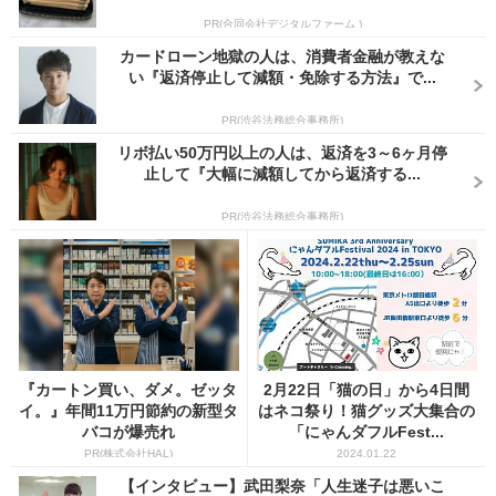
PR(合同会社デジタルファーム )
カードローン地獄の人は、消費者金融が教えな
い『返済停止して減額・免除する方法』で...
PR(渋谷法務総合事務所)
リボ払い50万円以上の人は、返済を3～6ヶ月停
止して『大幅に減額してから返済する...
PR(渋谷法務総合事務所)
『カートン買い、ダメ。ゼッタ
2月22日「猫の日」から4日間
イ。』年間11万円節約の新型タ
はネコ祭り！猫グッズ大集合の
バコが爆売れ
「にゃんダフルFest...
PR(株式会社HAL)
2024.01.22
【インタビュー】武田梨奈「人生迷子は悪いこ