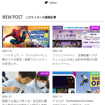
Twitter
NEW POST
このライターの最新記事
ENTERTAINMENT
OTHER
2026.7.29
2026.7.28
『ハイチュウ』×『スパイダーマン』
ファミリーマート、宝塚歌劇ペアチ
夢のコラボ実現！抽選でスパイディ
ケットなどが当たる約半年間の大型
が自宅にや…
キャンペーン…
OTHER
EVENT
2026.7.27
2026.7.13
猛暑でも遊んで学べる！足立区が夏
アドビが『MURASAKI SHONAN