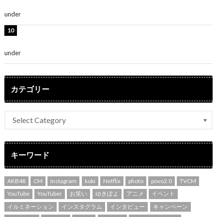
さ」「女神」
under
ENTERTAINMENT
堀未央奈、6年ぶりとなる写真集発売を発表！「今まで
の集大成と、これからの決意が詰まった自信の一冊」
under
ENTERTAINMENT
カテゴリー
キーワード
AKB48
CM
Instagram
koki
Netflix
photo
povo2.0
TVCM
YouTube
YouTuber
お笑い
ゆきぽよ
アニメ
イベント
イルミネーション
インスタグラム
インタビュー
キャンペーン