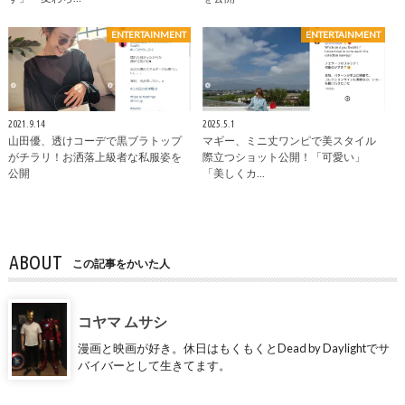
ENTERTAINMENT
ENTERTAINMENT
2021.9.14
2025.5.1
山田優、透けコーデで黒ブラトップ
マギー、ミニ丈ワンピで美スタイル
がチラリ！お洒落上級者な私服姿を
際立つショット公開！「可愛い」
公開
「美しくカ…
ABOUT
この記事をかいた人
コヤマ ムサシ
漫画と映画が好き。休日はもくもくとDead by Daylightでサ
バイバーとして生きてます。