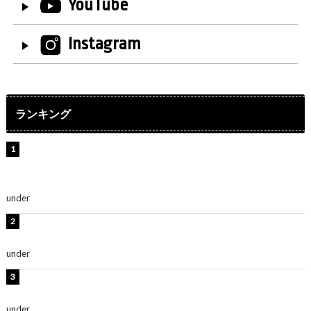
YouTube
Instagram
ランキング
【インタビュー】堀内まり菜＆宮本佳林＆杏ジュリア＆
及川結依「みんなでどこまで高い到達点を目指せるかす
ごく楽しみです！」『スクールアイドルミュージカル』
under
ENTERTAINMENT
板野友美、水着姿の美ボディショット公開！「スタイル
抜群」「最高にセクシー」
under
ENTERTAINMENT
横野すみれ、ビキニ姿のグラビアショット公開！「美し
い」「スタイル最高！」
under
ENTERTAINMENT