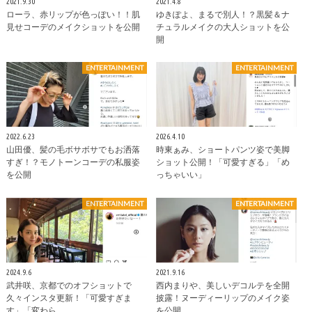
2021.9.30
2021.4.8
ローラ、赤リップが色っぽい！！肌
ゆきぽよ、まるで別人！？黒髪＆ナ
見せコーデのメイクショットを公開
チュラルメイクの大人ショットを公
開
ENTERTAINMENT
ENTERTAINMENT
2022.6.23
2026.4.10
山田優、髪の毛ボサボサでもお洒落
時東ぁみ、ショートパンツ姿で美脚
すぎ！？モノトーンコーデの私服姿
ショット公開！「可愛すぎる」「め
を公開
っちゃいい」
ENTERTAINMENT
ENTERTAINMENT
2024.9.6
2021.9.16
武井咲、京都でのオフショットで
西内まりや、美しいデコルテを全開
久々インスタ更新！「可愛すぎま
披露！ヌーディーリップのメイク姿
す」「変わら…
を公開