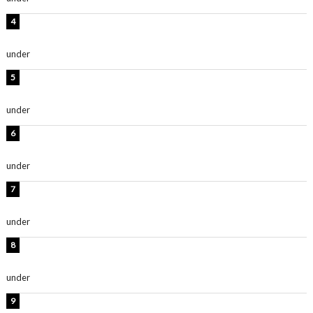
板野友美、神スタイルのビキニショット公開！「スタイ
ルレベチすぎてやばい」
under
ENTERTAINMENT
西山茉希、夏全開な黒ビキニショット公開！「海似合い
ます」「スタイル抜群」
under
ENTERTAINMENT
岡田紗佳、美ボディ全開のグラビアショット公開！「撃
ち抜かれる美しさ」「色っぽい」
under
ENTERTAINMENT
時東ぁみ、白ビキニの美ボディショット公開！「最高」
「無邪気で可愛い」
under
ENTERTAINMENT
渡辺美優紀、美脚のミニワンピ衣装姿公開！「可愛いぃ
～」「みるきーのピンクコーデは最強」
under
ENTERTAINMENT
熊田曜子、圧巻美ボディのドレス姿公開！「妖艶な美し