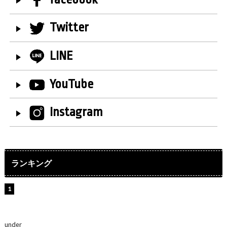
Twitter
LINE
YouTube
Instagram
ランキング
【インタビュー】堀内まり菜＆宮本佳林＆杏ジュリア＆
及川結依「みんなでどこまで高い到達点を目指せるかす
ごく楽しみです！」『スクールアイドルミュージカル』
under
ENTERTAINMENT