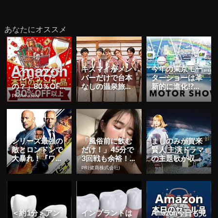
あなたにオススメ
「え、こんなセ
キスマイがメン
今年の東京モー
ールやってた
バーだけで台本
ターショーは革
の？」80％OFF
なしの温泉旅！
新的に進化!?
以上が続々登
7人の絆が垣間
『第 46 回東京
PR(Amazon)
場！Amazonの本
見える年始スペ
モーターショー
気が...
シャル番組
201...
シリーズ最強の
「風俗前に飲む
ましのみが賀来
敵とロンドンで
だけ！」45分で
賢人 主演ドラマ
大暴れ！『ワイ
3回戦も余裕！1
の主題歌が収録
ルド・スピード
日31円で朝まで
されたアルバム
PR(健商株式会社)
／スーパーコン
絶好調
ジャケットを公
ボ』最終予...
開！東京...
＜約1分＞アン
インプラントは
Amazon今日も見