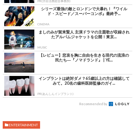
PR(渋谷法務総合事務所)
シリーズ最強の敵とロンドンで大暴れ！『ワイル
ド・スピード／スーパーコンボ』最終予...
CINEMA
ましのみが賀来賢人 主演ドラマの主題歌が収録され
たアルバムジャケットを公開！東京...
MUSIC
【レビュー】悲哀を胸に自由を生きる現代の流浪の
民たち―『ノマドランド』 | YE...
インプラントは絶対ダメ？65歳以上の方は確認して
みて。20名の歯科医師監修のガイ...
PR(あんしんインプラント)
Recommended by
ENTERTAINMENT