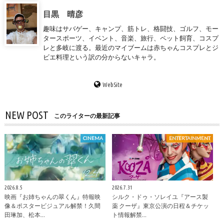
目黒 晴彦
趣味はサバゲー、キャンプ、筋トレ、格闘技、ゴルフ、モー
タースポーツ、イベント、音楽、旅行、ペット飼育、コスプ
レと多岐に渡る。最近のマイブームは赤ちゃんコスプレとジ
ビエ料理という訳の分からないキャラ。
WebSite
NEW POST
このライターの最新記事
CINEMA
ENTERTAINMENT
2026.8.5
2026.7.31
映画『お姉ちゃんの翠くん』特報映
シルク・ドゥ・ソレイユ『アース製
像＆ポスタービジュアル解禁！久間
薬 クーザ』東京公演の日程＆チケッ
田琳加、松本…
ト情報解禁…