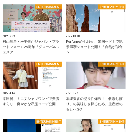
ENTERTAINMENT
ENTERTAINMENT
2025.9.29
2025.10.10
村山輝星・松平健がジャパン・プラ
Perfumeかしゆか、米国セドナで絶
ットフォーム25周年『グローバルフ
景満喫ショット公開！「自然が似合
ェスタ…
う…
ENTERTAINMENT
ENTERTAINMENT
2022.4.14
2021.5.27
本田翼、ミニ丈シャツワンピで美脚
本郷奏多の凝り性炸裂！「牧場しぼ
すらり！爽やかな私服コーデ公開
り」の美味しさ探るため、生産者の
もとへGO！
ENTERTAINMENT
ENTERTAINMENT