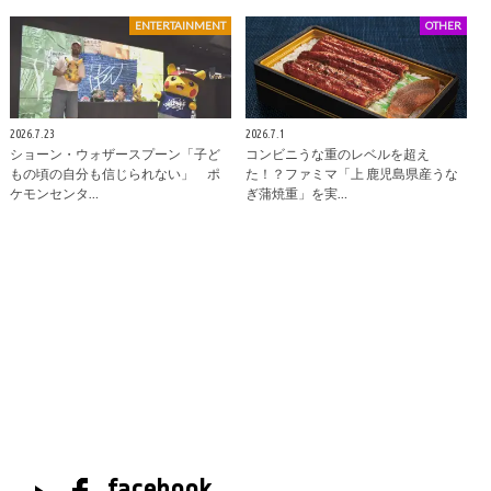
ENTERTAINMENT
OTHER
2026.7.23
2026.7.1
ショーン・ウォザースプーン「子ど
コンビニうな重のレベルを超え
もの頃の自分も信じられない」 ポ
た！？ファミマ「上 鹿児島県産うな
ケモンセンタ…
ぎ蒲焼重」を実…
facebook