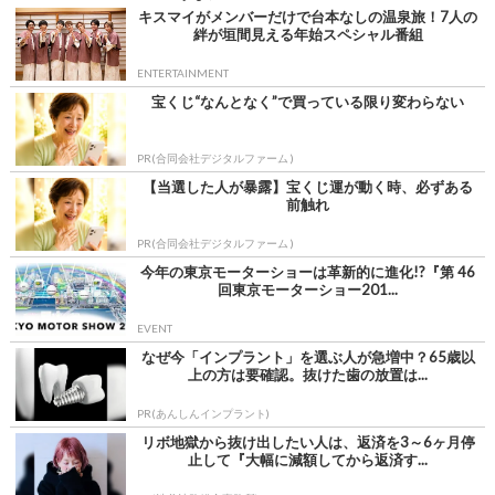
キスマイがメンバーだけで台本なしの温泉旅！7人の
絆が垣間見える年始スペシャル番組
ENTERTAINMENT
宝くじ“なんとなく”で買っている限り変わらない
PR(合同会社デジタルファーム )
【当選した人が暴露】宝くじ運が動く時、必ずある
前触れ
PR(合同会社デジタルファーム )
今年の東京モーターショーは革新的に進化!?『第 46
回東京モーターショー201...
EVENT
なぜ今「インプラント」を選ぶ人が急増中？65歳以
上の方は要確認。抜けた歯の放置は...
PR(あんしんインプラント)
リボ地獄から抜け出したい人は、返済を3～6ヶ月停
止して『大幅に減額してから返済す...