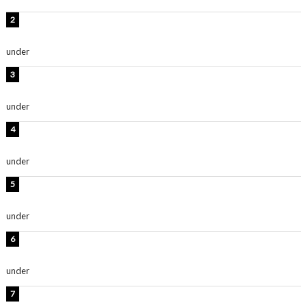
板野友美、水着姿の美ボディショット公開！「スタイル
抜群」「最高にセクシー」
under
ENTERTAINMENT
横野すみれ、ビキニ姿のグラビアショット公開！「美し
い」「スタイル最高！」
under
ENTERTAINMENT
板野友美、神スタイルのビキニショット公開！「スタイ
ルレベチすぎてやばい」
under
ENTERTAINMENT
西山茉希、夏全開な黒ビキニショット公開！「海似合い
ます」「スタイル抜群」
under
ENTERTAINMENT
岡田紗佳、美ボディ全開のグラビアショット公開！「撃
ち抜かれる美しさ」「色っぽい」
under
ENTERTAINMENT
時東ぁみ、白ビキニの美ボディショット公開！「最高」