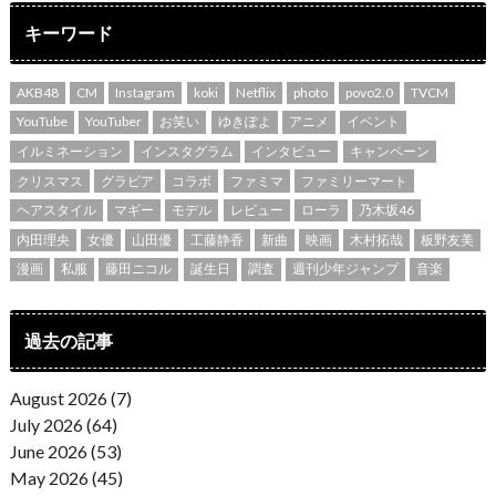
キーワード
AKB48
CM
Instagram
koki
Netflix
photo
povo2.0
TVCM
YouTube
YouTuber
お笑い
ゆきぽよ
アニメ
イベント
イルミネーション
インスタグラム
インタビュー
キャンペーン
クリスマス
グラビア
コラボ
ファミマ
ファミリーマート
ヘアスタイル
マギー
モデル
レビュー
ローラ
乃木坂46
内田理央
女優
山田優
工藤静香
新曲
映画
木村拓哉
板野友美
漫画
私服
藤田ニコル
誕生日
調査
週刊少年ジャンプ
音楽
過去の記事
August 2026 (7)
July 2026 (64)
June 2026 (53)
May 2026 (45)