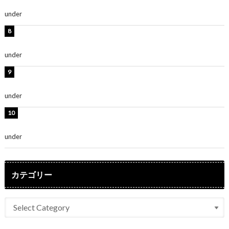
「無邪気で可愛い」
under
ENTERTAINMENT
渡辺美優紀、美脚のミニワンピ衣装姿公開！「可愛いぃ
～」「みるきーのピンクコーデは最強」
under
ENTERTAINMENT
熊田曜子、圧巻美ボディのドレス姿公開！「妖艶な美し
さ」「女神」
under
ENTERTAINMENT
堀未央奈、6年ぶりとなる写真集発売を発表！「今まで
の集大成と、これからの決意が詰まった自信の一冊」
under
ENTERTAINMENT
カテゴリー