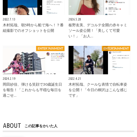
2022.7.13
2026.5.28
木村拓哉、朝5時から船で海へ！？番
板野友美、デコルテ全開の赤キャミ
組撮影でのオフショットを公開
ソール姿公開！「美しくて可愛
い！」「お人…
ENTERTAINMENT
ENTERTAINMENT
2024.2.19
2022.4.21
岡田紗佳、弾ける笑顔で30歳誕生日
木村拓哉、クールな表情で自転車姿
を報告！「これからも平穏な毎日を
を公開！「今日の桐沢はこんな感じ
過ごせ…
です」
ABOUT
この記事をかいた人