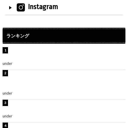
Instagram
ランキング
水原希子、ビキニ姿の美ボディショット公開！「天
使！」「別格に可愛い」
under
ENTERTAINMENT
【インタビュー】堀内まり菜＆宮本佳林＆杏ジュリア＆
及川結依「みんなでどこまで高い到達点を目指せるかす
ごく楽しみです！」『スクールアイドルミュージカル』
under
ENTERTAINMENT
板野友美、水着姿の美ボディショット公開！「スタイル
抜群」「最高にセクシー」
under
ENTERTAINMENT
横野すみれ、ビキニ姿のグラビアショット公開！「美し