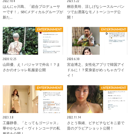
2022.10.4
2023.5.22
はんにゃ川島、「総合プロデューサ
桐谷美玲、涼しげなシースルーパン
ーです！」SBCメディカルグループが
ツでお洒落なモノトーンコーデ公
新た…
開！
ENTERTAINMENT
ENTERTAINMENT
2020.12.25
2020.6.30
山田優、え！パジャマで外出！？ま
宮迫博之、女性化アプリで韓国アイ
さかのオシャレ私服姿公開
ドルに！？変身姿がめっちゃカワイ
イ！
ENTERTAINMENT
ENTERTAINMENT
2023.3.8
2022.11.14
工藤静香、「とってもゴージャス」
さとう珠緒、ピチピチなビキニ姿で
華やかなルイ・ヴィトンコーデの私
昔のグラビアショット公開！
服姿を公開！