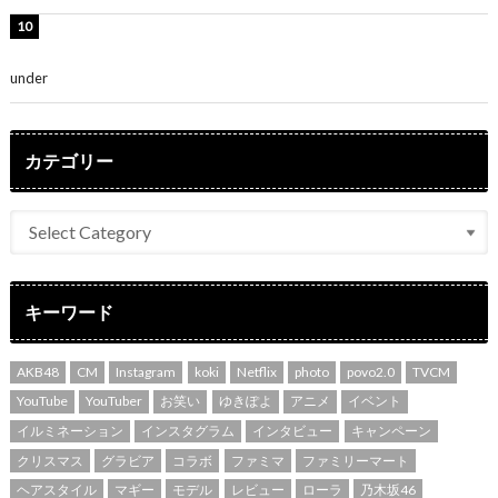
渡辺美優紀、美脚のミニワンピ衣装姿公開！「可愛いぃ
～」「みるきーのピンクコーデは最強」
under
ENTERTAINMENT
カテゴリー
キーワード
AKB48
CM
Instagram
koki
Netflix
photo
povo2.0
TVCM
YouTube
YouTuber
お笑い
ゆきぽよ
アニメ
イベント
イルミネーション
インスタグラム
インタビュー
キャンペーン
クリスマス
グラビア
コラボ
ファミマ
ファミリーマート
ヘアスタイル
マギー
モデル
レビュー
ローラ
乃木坂46