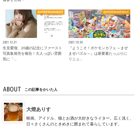
ENTERTAINMENT
ENTERTAINMENT
2021.12.21
2021.10.30
生見愛瑠、20歳の記念にファースト
『ようこそ！ポケモンカフェ ～まぜ
写真集発売を報告！大人っぽい雰囲
まぜパズル～』は新要素たっぷりに
気に「…
リニュ…
ABOUT
この記事をかいた人
大燈ありす
映画、アイドル、猫とお酒が大好きなライター。広く浅く、
日々さくさんのときめきに囲まれて暮らしています。