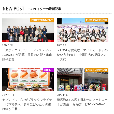
NEW POST
このライターの最新記事
ENTERTAINMENT
ENTERTAINMENT
2026.3.18
2026.3.4
「東京アニメアワードフェスティバ
＝LOVEが便利な「マイナカード」の
ル2026」が閉幕 注目の才能・亀山
使い方をPR！ 中毒性大の早口フレ
陽平監督…
ーズに…
OTHER
ENTERTAINMENT
2025.11.18
2025.11.6
セブン-イレブンがブラックフライデ
総席数2,500席！日本一のフードコー
ーに本格参入！食卓にぴったりの揚
トが誕生「ららぽーとTOKYO-BAY…
げ物が日替…