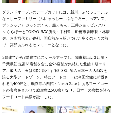
グランドオープンのテープカットには、新川、ふなっしー、ふ
なっしーファミリー（ふにゃっしー、ふなごろー、ぺアンヌ、
ブッシャア） ジャンボくん、船えもん、三井ショッピングパー
ク ららぽーとTOKYO-BAY 所長・中村哲、船橋市 副市長・林康
夫、お客様代表が参列。開店前から駆けつけた多くの人々の前
で、笑顔あふれるセレモニーとなった。
2階建てから3階建てにスケールアップし、関東初出店3 店舗・
千葉県初出店26店舗を含む全96店舗が集結した北館Ⅰ期エリ
ア。最大の目玉は3階に誕生する計38店舗の日本一の店舗数を
誇る大型フードゾーン。特にフードコートは今回北館に新設さ
れる1,400席と、既存館の西館・North Gate にあるフードコー
トの客席を合わせて総席数2,500席となり、日本一の席数を誇る
フードコート集積が誕生した。