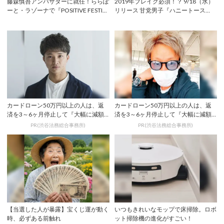
藤森慎吾アンバサダーに就任！ららぽ
2019年ブレイク必須！？ 9/18（水）
ーと・ラゾーナで『POSITIVE FESTI...
リリース 甘党男子『ハニートース
ト』ミ...
カードローン50万円以上の人は、返
カードローン50万円以上の人は、返
済を3～6ヶ月停止して『大幅に減額
済を3～6ヶ月停止して『大幅に減額
してから返済...
してから返済...
PR(渋谷法務総合事務所)
PR(渋谷法務総合事務所)
【当選した人が暴露】宝くじ運が動く
いつもきれいなモップで床掃除。ロボ
時、必ずある前触れ
ット掃除機の進化がすごい！