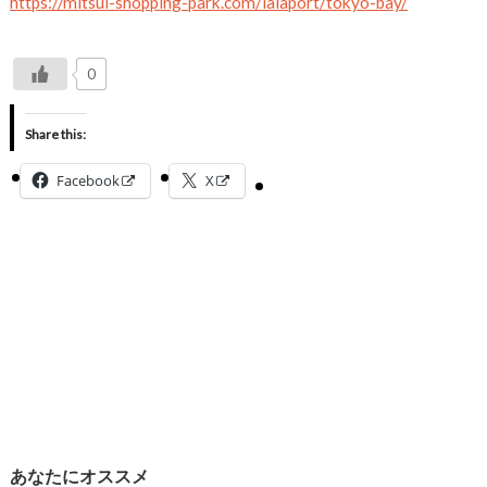
https://mitsui-shopping-park.com/lalaport/tokyo-bay/
0
Share this:
Facebook
X
あなたにオススメ