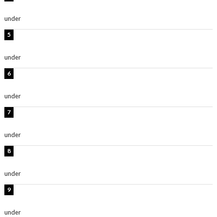
い」「スタイル最高！」
under
ENTERTAINMENT
時東ぁみ、胸元ざっくり水着のグラビアショット公開！
「綺麗」「爽やかセクシー」
under
ENTERTAINMENT
板野友美、神スタイルのビキニショット公開！「スタイ
ルレベチすぎてやばい」
under
ENTERTAINMENT
西山茉希、夏全開な黒ビキニショット公開！「海似合い
ます」「スタイル抜群」
under
ENTERTAINMENT
岡田紗佳、美ボディ全開のグラビアショット公開！「撃
ち抜かれる美しさ」「色っぽい」
under
ENTERTAINMENT
時東ぁみ、白ビキニの美ボディショット公開！「最高」
「無邪気で可愛い」
under
ENTERTAINMENT