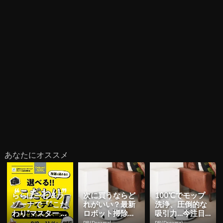
あなたにオススメ
ららぽーと＆ラ
次に買うならど
100℃でモップ
ゾーナで『“こだ
れがいい？最新
洗浄、圧倒的な
わり”マスター こ
ロボット掃除機
吸引力…今注目
だわる大人のモ
はこんなに進化
のロボット掃除
PR(Dreame)
PR(Dreame)