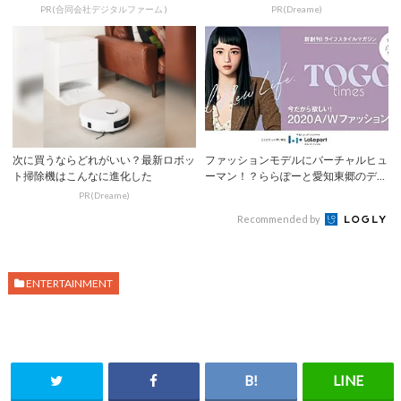
PR(合同会社デジタルファーム )
PR(Dreame)
次に買うならどれがいい？最新ロボッ
ファッションモデルにバーチャルヒュ
ト掃除機はこんなに進化した
ーマン！？ららぽーと愛知東郷のデジ
タルブック「...
PR(Dreame)
Recommended by
ENTERTAINMENT