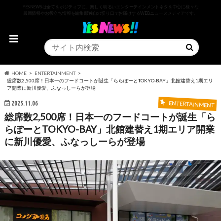
YESNEWSは全てをポジティブに、楽しく明るいエンターテインメントネタを中心に様々な
最新情報やお役立ち情報を編集部独自の切り口でお届けするWEBニュースメディアです。
HOME
ENTERTAINMENT
総席数2,500席！日本一のフードコートが誕生「ららぽーとTOKYO-BAY」北館建替え1期エリ
ア開業に新川優愛、ふなっしーらが登場
2025.11.06
ENTERTAINMENT
総席数2,500席！日本一のフードコートが誕生「ら
らぽーとTOKYO-BAY」北館建替え1期エリア開業
に新川優愛、ふなっしーらが登場