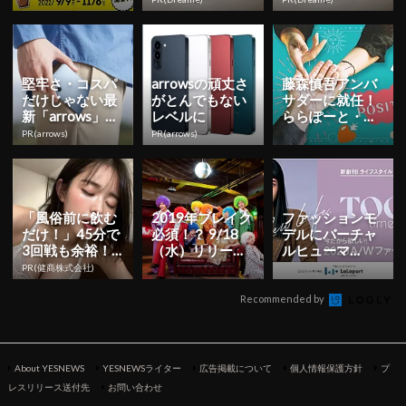
ノ選定。』が9
した
機
月9...
堅牢さ・コスパ
arrowsの頑丈さ
藤森慎吾アンバ
だけじゃない最
がとんでもない
サダーに就任！
新「arrows」事
レベルに
ららぽーと・ラ
情
ゾーナで『POSI
PR(arrows)
PR(arrows)
TIVE FESTI...
「風俗前に飲む
2019年ブレイク
ファッションモ
だけ！」45分で
必須！？ 9/18
デルにバーチャ
3回戦も余裕！9
（水）リリース
ルヒューマ
80円で朝まで絶
甘党男子『ハニ
ン！？ららぽー
PR(健商株式会社)
好調
ートースト』
と愛知東郷のデ
ミ...
ジタルブック
Recommended by
「...
About YESNEWS
YESNEWSライター
広告掲載について
個人情報保護方針
プ
レスリリース送付先
お問い合わせ