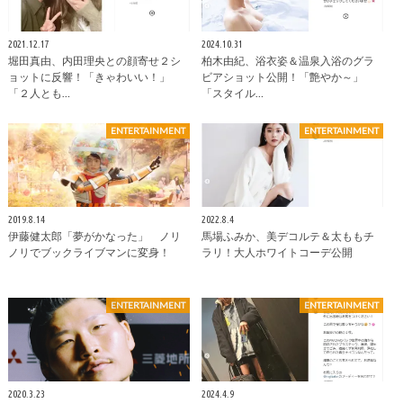
2021.12.17
2024.10.31
堀田真由、内田理央との顔寄せ２シ
柏木由紀、浴衣姿＆温泉入浴のグラ
ョットに反響！「きゃわいい！」
ビアショット公開！「艶やか～」
「２人とも…
「スタイル…
ENTERTAINMENT
ENTERTAINMENT
2019.8.14
2022.8.4
伊藤健太郎「夢がかなった」 ノリ
馬場ふみか、美デコルテ＆太ももチ
ノリでブックライブマンに変身！
ラリ！大人ホワイトコーデ公開
ENTERTAINMENT
ENTERTAINMENT
2020.3.23
2024.4.9