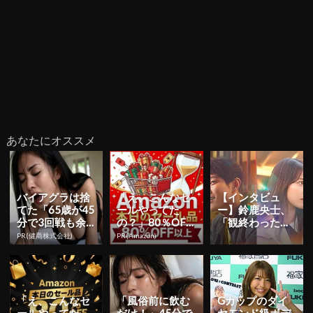
あなたにオススメ
バイアグラは捨
「え、こんなセ
【インタビュ
てた「65歳が45
ールやってた
ー】鈴鹿央士、
分で3回戦も余
の？」80％OFF
「観終わった
裕」980円で朝
以上が続々登
後、絶対観てほ
PR(健商株式会社)
PR(Amazon)
まで絶好調！
場！Amazonの本
しいと心から思
気が...
えた作品に」 ...
「え、こんなセ
「風俗前に飲む
Gカップのダイ
ールやってた
だけ！」45分で
ヤモンド級ボデ