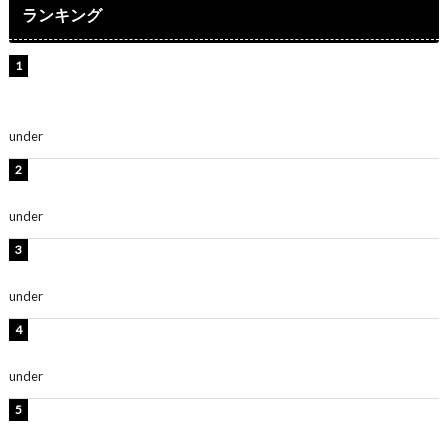
ランキング
【インタビュー】堀内まり菜＆宮本佳林＆杏ジュリア＆
及川結依「みんなでどこまで高い到達点を目指せるかす
ごく楽しみです！」『スクールアイドルミュージカル』
under
ENTERTAINMENT
板野友美、水着姿の美ボディショット公開！「スタイル
抜群」「最高にセクシー」
under
ENTERTAINMENT
横野すみれ、ビキニ姿のグラビアショット公開！「美し
い」「スタイル最高！」
under
ENTERTAINMENT
板野友美、神スタイルのビキニショット公開！「スタイ
ルレベチすぎてやばい」
under
ENTERTAINMENT
西山茉希、夏全開な黒ビキニショット公開！「海似合い
ます」「スタイル抜群」