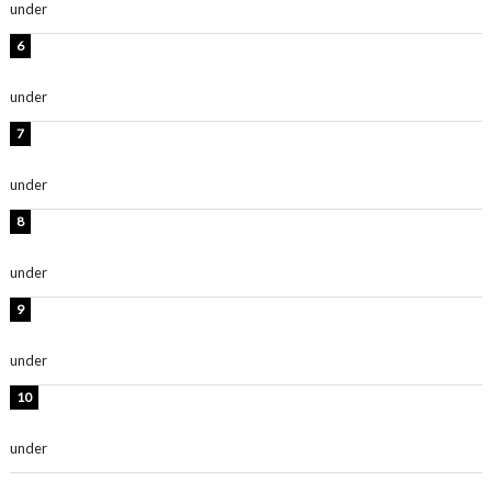
under
ENTERTAINMENT
岡田紗佳、美ボディ全開のグラビアショット公開！「撃
ち抜かれる美しさ」「色っぽい」
under
ENTERTAINMENT
時東ぁみ、白ビキニの美ボディショット公開！「最高」
「無邪気で可愛い」
under
ENTERTAINMENT
渡辺美優紀、美脚のミニワンピ衣装姿公開！「可愛いぃ
～」「みるきーのピンクコーデは最強」
under
ENTERTAINMENT
熊田曜子、圧巻美ボディのドレス姿公開！「妖艶な美し
さ」「女神」
under
ENTERTAINMENT
堀未央奈、6年ぶりとなる写真集発売を発表！「今まで
の集大成と、これからの決意が詰まった自信の一冊」
under
ENTERTAINMENT