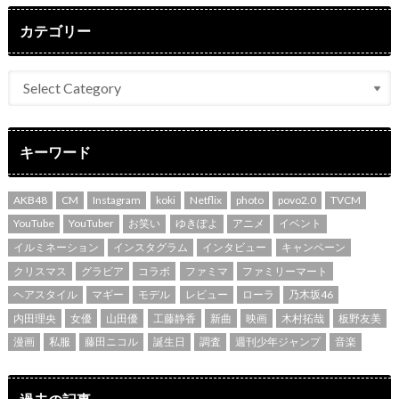
カテゴリー
キーワード
AKB48
CM
Instagram
koki
Netflix
photo
povo2.0
TVCM
YouTube
YouTuber
お笑い
ゆきぽよ
アニメ
イベント
イルミネーション
インスタグラム
インタビュー
キャンペーン
クリスマス
グラビア
コラボ
ファミマ
ファミリーマート
ヘアスタイル
マギー
モデル
レビュー
ローラ
乃木坂46
内田理央
女優
山田優
工藤静香
新曲
映画
木村拓哉
板野友美
漫画
私服
藤田ニコル
誕生日
調査
週刊少年ジャンプ
音楽