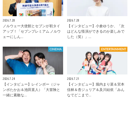
2026.7.28
2026.7.28
ノルウェー大使館とセブンが初タイ
【インタビュー】小倉ゆうか、「次
アップ！「セブンプレミアム ノルウ
はどんな怪演ができるのか楽しみで
ェーにしん…
した（笑）」…
CINEMA
ENTERTAINMENT
2026.7.24
2026.7.21
【インタビュー】レインボー（ジャ
【インタビュー】堀内まり菜＆宮本
ンボたかお＆池田直人）「大冒険と
佳林＆杏ジュリア＆及川結依「みん
一緒に素敵な…
なでどこまで…