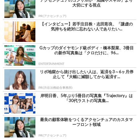
大切にする視点
PR(アクセンチュア)
【インタビュー】若手注目株・志田彩良、「謙虚の
気持ちを絶対に忘れない人でありたい...
Gカップのダイヤモンド級ボディ・橋本梨菜、3冊目
の新作写真集は「クロだけに、96...
ENTERTAINMENT
リボ地獄から抜け出したい人は、返済を3～6ヶ月停
止して『大幅に減額してから返済す...
PR(渋谷法務総合事務所)
岸明日香、5年ぶり5冊目の写真集『Trajectory』は
「30代ラストの写真集...
最良の顧客体験をつくるアクセンチュアのカスタマ
ーフロント領域
PR(アクセンチュア)