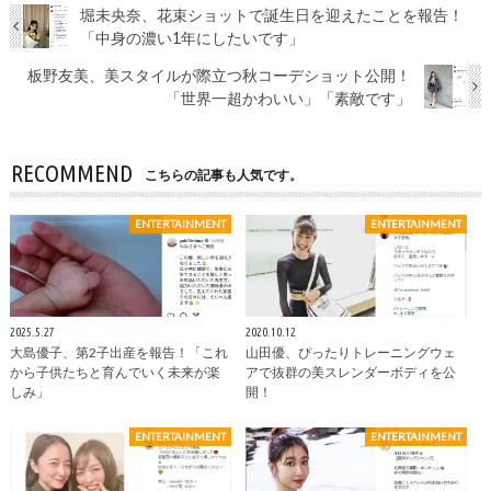
堀未央奈、花束ショットで誕生日を迎えたことを報告！
「中身の濃い1年にしたいです」
板野友美、美スタイルが際立つ秋コーデショット公開！
「世界一超かわいい」「素敵です」
RECOMMEND
こちらの記事も人気です。
ENTERTAINMENT
ENTERTAINMENT
2025.5.27
2020.10.12
大島優子、第2子出産を報告！「これ
山田優、ぴったりトレーニングウェ
から子供たちと育んでいく未来が楽
アで抜群の美スレンダーボディを公
しみ」
開！
ENTERTAINMENT
ENTERTAINMENT