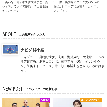
「笑わない男」稲垣啓太選手と、あ
山田優、美脚際立つミニ丈パンツの
っち向いてホイで勝負！？三菱地所
お出かけコーデに反響！「カッコい
キャンペーン
い」「美…
ABOUT
この記事をかいた人
ナビダ 錦小路
ディズニー、尾崎紀世彦、映画、海外旅行、大滝詠一、シベ
リア超特急、刑事コロンボ、三谷幸喜、007、ダウンタウ
ン、筒美京平、タモリ、井上順、歌謡曲などが人並みに好き
っ！
NEW POST
このライターの最新記事
OTHER
ENTERTAINMENT