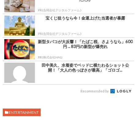
PR(合同会社デジタルファーム )
宝くじ狙うなら今！金運上げた当選者が暴露
PR(合同会社デジタルファーム )
新型タバコが大反響！「たばこ税、さようなら」600
円→83円の新型が爆売れ
PR(株式会社HAL)
田中美久、水着姿でベッドに横たわるショット公
開！「大人の色っぽさが最高」「ゴロゴ...
Recommended by
ENTERTAINMENT