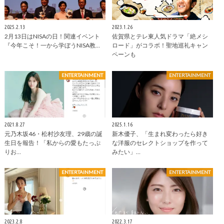
2025.2.13
2023.1.26
2月13日はNISAの日！関連イベント
佐賀県とテレ東人気ドラマ「絶メシ
『今年こそ！一から学ぼうNISA教…
ロード」がコラボ！聖地巡礼キャン
ペーンも
ENTERTAINMENT
ENTERTAINMENT
2021.8.27
2025.1.16
元乃木坂46・松村沙友理、29歳の誕
新木優子、「生まれ変わったら好き
生日を報告！「私からの愛もたっぷ
な洋服のセレクトショップを作って
りお…
みたい」…
ENTERTAINMENT
ENTERTAINMENT
2023.2.8
2022.3.17