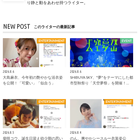
り静と動をあわせ持つライター。
NEW POST
このライターの最新記事
ENTERTAINMENT
EVENT
2026.8.6
2026.8.6
大島麻衣、今年初の艶やかな浴衣姿
SHIBUYA SKY、"夢"をテーマにした都
を公開！「可愛い」「似合う」
市型秋祭り「天空夢祭」を開催！…
ENTERTAINMENT
ENTERTAINMENT
2026.8.5
2026.8.4
柴咲コウ、誕生日迎え幼少期の思い
のん、爽やかシースルー衣装姿公