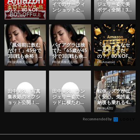
ールやってた
イでのサーフィ
ジェリー姿で美
の？」80％OFF
ンショット公
ボディ全開！3rd
以上が続々登
開！「かっこい
写真集のオフシ
PR(Amazon)
場！Amazonの本
い」「人魚姫の
ョット公開「3
気が...
ようだ」 |...
月9日...
「風俗前に飲む
バイアグラは捨
「え、こんなセ
だけ！」45分で
てた「65歳が45
ールやってた
3回戦も余裕！1
分で3回戦も余
の？」80％OFF
日31円で朝まで
裕」980円で朝
以上が続々登
PR(健商株式会社)
PR(健商株式会社)
PR(Amazon)
絶好調
まで絶好調！
場！Amazonの本
気が...
田中美久、写真
田中美久、ラン
転倒リスクが低
集表紙のオフシ
ジェリー姿でベ
く安心。免許返
ョット公開！
ッドに横たわる
納後も乗れる4
「美しすぎてド
ショット公開！
輪シニアカー
PR(BLAZE)
キドキ」「セク
「スタイル良く
シーで最高」...
て素敵」「...
Recommended by