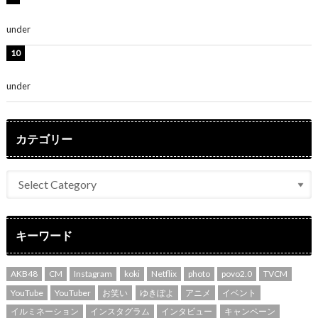
さ」「女神」
under
ENTERTAINMENT
堀未央奈、6年ぶりとなる写真集発売を発表！「今まで
の集大成と、これからの決意が詰まった自信の一冊」
under
ENTERTAINMENT
カテゴリー
キーワード
AKB48
CM
Instagram
koki
Netflix
photo
povo2.0
TVCM
YouTube
YouTuber
お笑い
ゆきぽよ
アニメ
イベント
イルミネーション
インスタグラム
インタビュー
キャンペーン