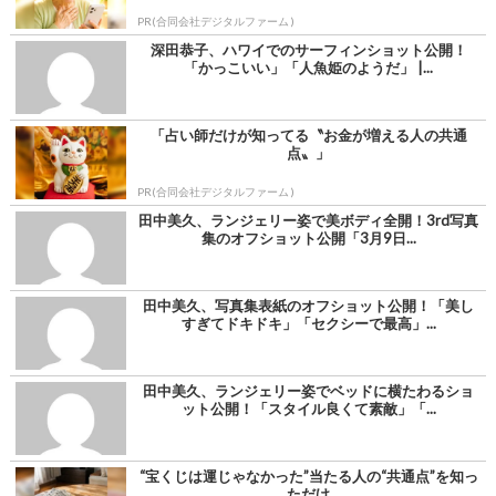
PR(合同会社デジタルファーム )
深田恭子、ハワイでのサーフィンショット公開！
「かっこいい」「人魚姫のようだ」 |...
「占い師だけが知ってる〝お金が増える人の共通
点〟」
PR(合同会社デジタルファーム )
田中美久、ランジェリー姿で美ボディ全開！3rd写真
集のオフショット公開「3月9日...
田中美久、写真集表紙のオフショット公開！「美し
すぎてドキドキ」「セクシーで最高」...
田中美久、ランジェリー姿でベッドに横たわるショ
ット公開！「スタイル良くて素敵」「...
“宝くじは運じゃなかった”当たる人の“共通点”を知っ
ただけ