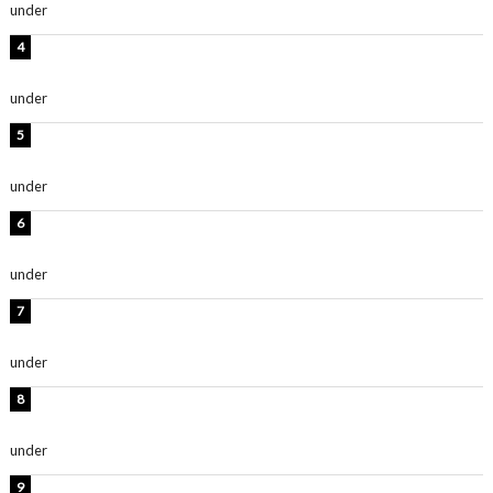
under
ENTERTAINMENT
板野友美、神スタイルのビキニショット公開！「スタイ
ルレベチすぎてやばい」
under
ENTERTAINMENT
西山茉希、夏全開な黒ビキニショット公開！「海似合い
ます」「スタイル抜群」
under
ENTERTAINMENT
岡田紗佳、美ボディ全開のグラビアショット公開！「撃
ち抜かれる美しさ」「色っぽい」
under
ENTERTAINMENT
時東ぁみ、白ビキニの美ボディショット公開！「最高」
「無邪気で可愛い」
under
ENTERTAINMENT
渡辺美優紀、美脚のミニワンピ衣装姿公開！「可愛いぃ
～」「みるきーのピンクコーデは最強」
under
ENTERTAINMENT
熊田曜子、圧巻美ボディのドレス姿公開！「妖艶な美し