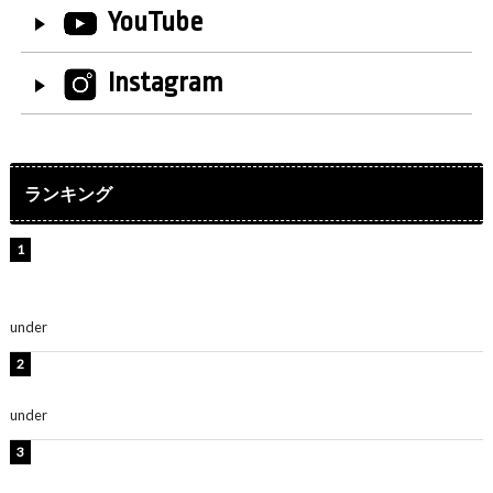
YouTube
Instagram
ランキング
【インタビュー】堀内まり菜＆宮本佳林＆杏ジュリア＆
及川結依「みんなでどこまで高い到達点を目指せるかす
ごく楽しみです！」『スクールアイドルミュージカル』
under
ENTERTAINMENT
板野友美、水着姿の美ボディショット公開！「スタイル
抜群」「最高にセクシー」
under
ENTERTAINMENT
横野すみれ、ビキニ姿のグラビアショット公開！「美し
い」「スタイル最高！」