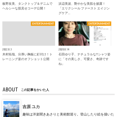
板野友美、タンクトップ＆デニムで
浜辺美波、艶やかな美肌を披露！
ヘルシーな肌見せコーデ公開！
「エリクシール ファースト エイジン
グケア…
ENTERTAINMENT
ENTERTAINMENT
2022.8.3
2020.8.14
木村拓哉、分厚い胸板に釘付け！ト
石田ゆり子、ナチュラルなTシャツ姿
レーニング姿のオフショット公開
に「その美しさ、可愛さ、奇跡です
ね」
ABOUT
この記事をかいた人
吉原 ユカ
趣味は洋楽聞きあさりと美術館巡り。登山したり絵を描いた