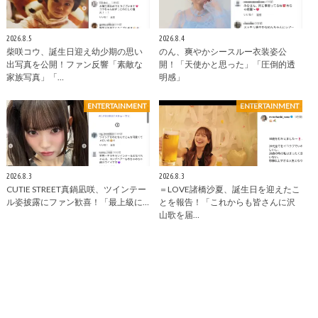
2026.8.5
2026.8.4
柴咲コウ、誕生日迎え幼少期の思い
のん、爽やかシースルー衣装姿公
出写真を公開！ファン反響「素敵な
開！「天使かと思った」「圧倒的透
家族写真」「…
明感」
ENTERTAINMENT
ENTERTAINMENT
2026.8.3
2026.8.3
CUTIE STREET真鍋凪咲、ツインテー
＝LOVE諸橋沙夏、誕生日を迎えたこ
ル姿披露にファン歓喜！「最上級に…
とを報告！「これからも皆さんに沢
山歌を届…