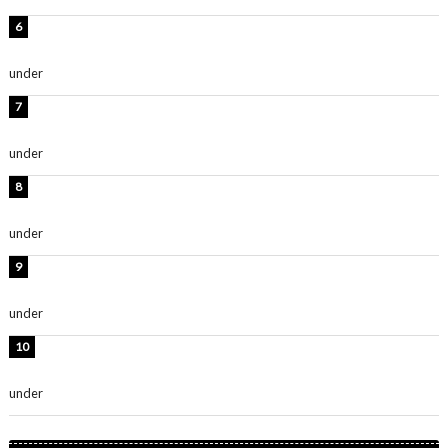
板野友美、神スタイルのビキニショット公開！「スタイ
ルレベチすぎてやばい」
under
ENTERTAINMENT
西山茉希、夏全開な黒ビキニショット公開！「海似合い
ます」「スタイル抜群」
under
ENTERTAINMENT
岡田紗佳、美ボディ全開のグラビアショット公開！「撃
ち抜かれる美しさ」「色っぽい」
under
ENTERTAINMENT
時東ぁみ、白ビキニの美ボディショット公開！「最高」
「無邪気で可愛い」
under
ENTERTAINMENT
渡辺美優紀、美脚のミニワンピ衣装姿公開！「可愛いぃ
～」「みるきーのピンクコーデは最強」
under
ENTERTAINMENT