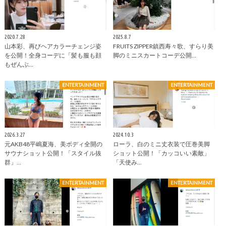
2020.7.28
2025.8.7
山本彩、再びヘアカラーチェンジ姿
FRUITS ZIPPER鎮西寿々歌、すらり美
を公開！全身コーデに「髪も服も顔
脚のミニスカートコーデ公開…
もぜんぶ…
ENTERTAINMENT
ENTERTAINMENT
2026.3.27
2024.10.3
元AKB48平嶋夏海、美ボディ全開の
ローラ、白のミニ丈衣装で圧巻美脚
サウナショット公開！「スタイル抜
ショット公開！「カッコいい素敵」
群」…
「天使み…
ENTERTAINMENT
ENTERTAINMENT