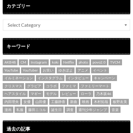
カテゴリー
キーワード
AKB48
CM
Instagram
koki
Netflix
photo
povo2.0
TVCM
YouTube
YouTuber
お笑い
ゆきぽよ
アニメ
イベント
イルミネーション
インスタグラム
インタビュー
キャンペーン
クリスマス
グラビア
コラボ
ファミマ
ファミリーマート
ヘアスタイル
マギー
モデル
レビュー
ローラ
乃木坂46
内田理央
女優
山田優
工藤静香
新曲
映画
木村拓哉
板野友美
漫画
私服
藤田ニコル
誕生日
調査
週刊少年ジャンプ
音楽
過去の記事