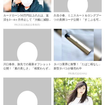
カードローン50万円以上の人は、返
久住小春、ミニスカート＆ロングブー
済を3～6ヶ月停止して『大幅に減額
ツの美脚コーデ公開！「すこぶる可愛
してから返済...
い」「素敵な...
PR(渋谷法務総合事務所)
川口春奈、旅先での最新オフショット
タバコ業界に衝撃！「たばこ税なし」
公開！「素の美しさ」「相変わらず魅
新型タバコが爆売れ中
力的」 | ...
PR(株式会社HAL)