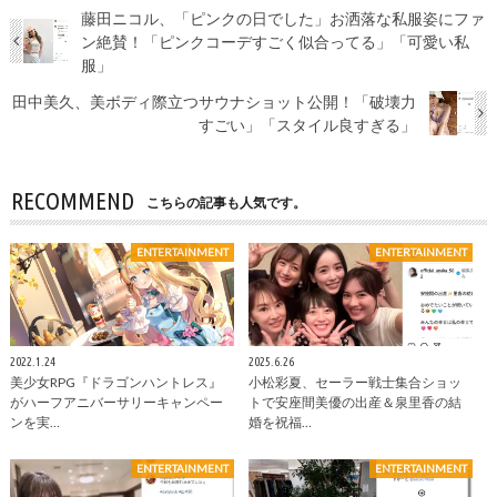
藤田ニコル、「ピンクの日でした」お洒落な私服姿にファ
ン絶賛！「ピンクコーデすごく似合ってる」「可愛い私
服」
田中美久、美ボディ際立つサウナショット公開！「破壊力
すごい」「スタイル良すぎる」
RECOMMEND
こちらの記事も人気です。
ENTERTAINMENT
ENTERTAINMENT
2022.1.24
2025.6.26
美少女RPG『ドラゴンハントレス』
小松彩夏、セーラー戦士集合ショッ
がハーフアニバーサリーキャンペー
トで安座間美優の出産＆泉里香の結
ンを実…
婚を祝福…
ENTERTAINMENT
ENTERTAINMENT