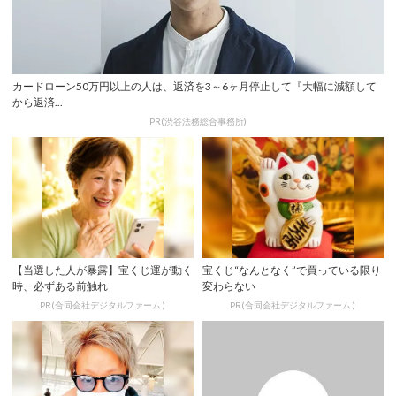
カードローン50万円以上の人は、返済を3～6ヶ月停止して『大幅に減額して
から返済...
PR(渋谷法務総合事務所)
【当選した人が暴露】宝くじ運が動く
宝くじ“なんとなく”で買っている限り
時、必ずある前触れ
変わらない
PR(合同会社デジタルファーム )
PR(合同会社デジタルファーム )