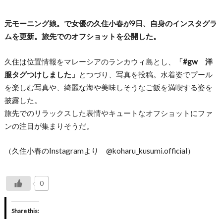
元モーニング娘。で女優の久住小春が9日、自身のインスタグラ
ムを更新。旅先でのオフショットを公開した。
久住は位置情報をマレーシアのランカウィ島とし、
「#gw 洋
服タグつけしました」
とつづり、写真を投稿。水着姿でプール
を楽しむ写真や、綺麗な海や美味しそうなご飯を満喫する姿を
披露した。
旅先でのリラックスした表情やキュートなオフショットにファ
ンの注目が集まりそうだ。
（久住小春のInstagramより @koharu_kusumi.official）
0
Share this: