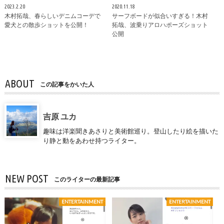
2023.2.20
2020.11.18
木村拓哉、春らしいデニムコーデで
サーフボードが似合いすぎる！木村
愛犬との散歩ショットを公開！
拓哉、波乗りアロハポーズショット
公開
ABOUT
この記事をかいた人
吉原 ユカ
趣味は洋楽聞きあさりと美術館巡り。登山したり絵を描いた
り静と動をあわせ持つライター。
NEW POST
このライターの最新記事
ENTERTAINMENT
ENTERTAINMENT