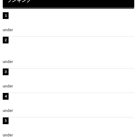
水原希子、ビキニ姿の美ボディショット公開！「天
使！」「別格に可愛い」
under
ENTERTAINMENT
【インタビュー】堀内まり菜＆宮本佳林＆杏ジュリア＆
及川結依「みんなでどこまで高い到達点を目指せるかす
ごく楽しみです！」『スクールアイドルミュージカル』
under
ENTERTAINMENT
板野友美、水着姿の美ボディショット公開！「スタイル
抜群」「最高にセクシー」
under
ENTERTAINMENT
横野すみれ、ビキニ姿のグラビアショット公開！「美し
い」「スタイル最高！」
under
ENTERTAINMENT
時東ぁみ、胸元ざっくり水着のグラビアショット公開！
「綺麗」「爽やかセクシー」
under
ENTERTAINMENT