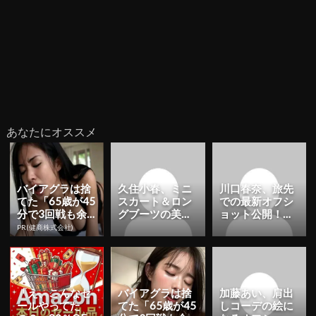
あなたにオススメ
バイアグラは捨
久住小春、ミニ
川口春奈、旅先
てた「65歳が45
スカート＆ロン
での最新オフシ
分で3回戦も余
グブーツの美脚
ョット公開！
裕」980円で朝
コーデ公開！
「素の美しさ」
PR(健商株式会社)
まで絶好調！
「すこぶる可愛
「相変わらず魅
い」「素敵な...
力的」 | ...
「え、こんなセ
バイアグラは捨
加藤あい、肩出
ールやってた
てた「65歳が45
しコーデの絵に