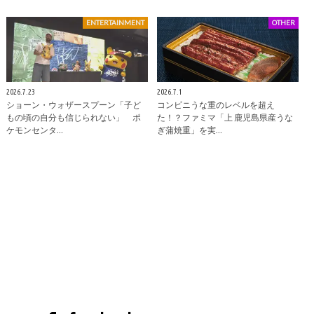
ENTERTAINMENT
OTHER
2026.7.23
2026.7.1
ショーン・ウォザースプーン「子ど
コンビニうな重のレベルを超え
もの頃の自分も信じられない」 ポ
た！？ファミマ「上 鹿児島県産うな
ケモンセンタ…
ぎ蒲焼重」を実…