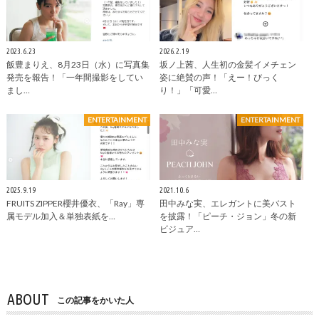
2023.6.23
2026.2.19
飯豊まりえ、8月23日（水）に写真集
坂ノ上茜、人生初の金髪イメチェン
発売を報告！「一年間撮影をしてい
姿に絶賛の声！「えー！びっく
まし…
り！」「可愛…
ENTERTAINMENT
ENTERTAINMENT
2025.9.19
2021.10.6
FRUITS ZIPPER櫻井優衣、「Ray」専
田中みな実、エレガントに美バスト
属モデル加入＆単独表紙を…
を披露！「ピーチ・ジョン」冬の新
ビジュア…
ABOUT
この記事をかいた人