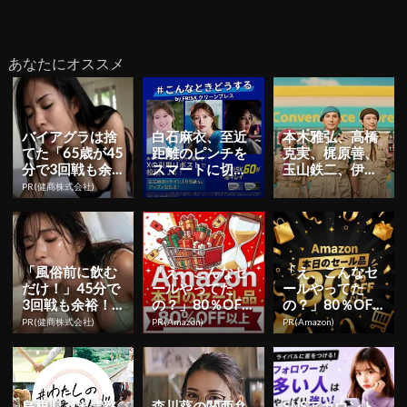
あなたにオススメ
バイアグラは捨
白石麻衣、至近
本木雅弘、高橋
てた「65歳が45
距離のピンチを
克実、梶原善、
分で3回戦も余
スマートに切り
玉山鉄二、伊藤
裕」980円で朝
抜ける！「FRIS
沙莉が初共演！
PR(健商株式会社)
まで絶好調！
K」新WEB CM
サントリー新TV
3...
CMが先...
「風俗前に飲む
「え、こんなセ
「え、こんなセ
だけ！」45分で
ールやってた
ールやってた
3回戦も余裕！9
の？」80％OFF
の？」80％OFF
80円で朝まで絶
以上が続々登
以上が続々登
PR(健商株式会社)
PR(Amazon)
PR(Amazon)
好調
場！Amazonの本
場！Amazonの本
気が...
気が...
島根県～出雲路
森川葵の関西弁
SNSアカウント