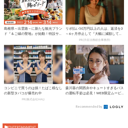
島根県～出雲路～に新たな観光ブラン
リボ払い50万円以上の人は、返済を3
ド『＆ご縁の聖地』が始動！特設サイ
～6ヶ月停止して『大幅に減額してか
トへGO |...
ら返済する...
PR(渋谷法務総合事務所)
コンビニで買うのは損！たばこ税なし
森川葵の関西弁やキュートすぎるバス
の新型タバコが爆売れ中
の運転手姿は必見！WEB限定ムービ
ー“こんなと...
PR(株式会社HAL)
Recommended by
ENTERTAINMENT