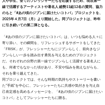
人や学生、全てのフレッシャーたちを応援するため、現在第一
線で活躍するアーティストや著名人 総勢11組12名の賛同、協力
のもと「#あの頃のジブンに届けたいコトバ」プロジェクトを、
2025年４月7日（月）より開始した。同プロジェクトは、昨年
に引き続いての第二弾となる。
「#あの頃のジブンに届けたいコトバ」は、いつも悩める人々に
寄り添い、その瞬間を、リフレッシュするサポートをしてきた
「FRISK」が、フレッシャーたちにジブンらしく、前向きなジ
ブンらしい一歩を踏み出す勇気を与えるためのプロジェクト
だ。それぞれの分野の第一線でジブンらしく活躍する著名人に
も、何者でもなかった頃があり、不安や悩みを抱えながらも、
それを乗り越えてきた。
同プロジェクトでは、そんな時期の気持ちやストーリーを書い
た“手紙”を中心に、フレッシャーたちに共感や気付きを与え自
己肯定感を高めるメッセージを、「#あの頃のジブンに届けたい
コトバ」としてフレッシャーたちに贈る。