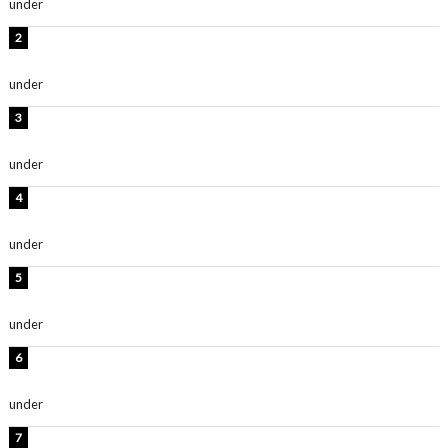
under
ENTERTAINMENT
板野友美、水着姿の美ボディショット公開！「スタイル
抜群」「最高にセクシー」
under
ENTERTAINMENT
横野すみれ、ビキニ姿のグラビアショット公開！「美し
い」「スタイル最高！」
under
ENTERTAINMENT
板野友美、神スタイルのビキニショット公開！「スタイ
ルレベチすぎてやばい」
under
ENTERTAINMENT
西山茉希、夏全開な黒ビキニショット公開！「海似合い
ます」「スタイル抜群」
under
ENTERTAINMENT
岡田紗佳、美ボディ全開のグラビアショット公開！「撃
ち抜かれる美しさ」「色っぽい」
under
ENTERTAINMENT
時東ぁみ、白ビキニの美ボディショット公開！「最高」