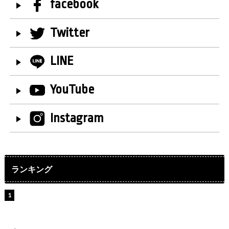
facebook
Twitter
LINE
YouTube
Instagram
ランキング
【インタビュー】堀内まり菜＆宮本佳林＆杏ジュリア＆
及川結依「みんなでどこまで高い到達点を目指せるかす
ごく楽しみです！」『スクールアイドルミュージカル』