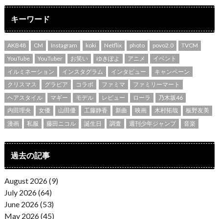
キーワード
AKB48
CM
Instagram
koki
Netflix
photo
povo2.0
TVCM
YouTube
YouTuber
お笑い
ゆきぽよ
アニメ
イベント
イルミネーション
インスタグラム
インタビュー
キャンペーン
クリスマス
グラビア
コラボ
ファミマ
ファミリーマート
ヘアスタイル
マギー
モデル
レビュー
ローラ
乃木坂46
内田理央
女優
山田優
工藤静香
新曲
映画
木村拓哉
板野友美
漫画
私服
藤田ニコル
誕生日
調査
週刊少年ジャンプ
音楽
過去の記事
August 2026 (9)
July 2026 (64)
June 2026 (53)
May 2026 (45)