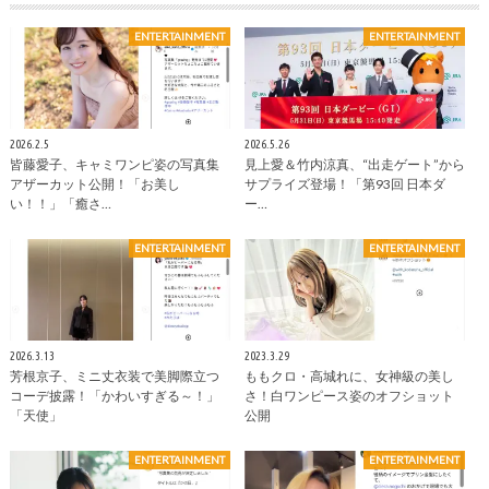
ENTERTAINMENT
ENTERTAINMENT
2026.2.5
2026.5.26
皆藤愛子、キャミワンピ姿の写真集
見上愛＆竹内涼真、“出走ゲート”から
アザーカット公開！「お美し
サプライズ登場！「第93回 日本ダ
い！！」「癒さ…
ー…
ENTERTAINMENT
ENTERTAINMENT
2026.3.13
2023.3.29
芳根京子、ミニ丈衣装で美脚際立つ
ももクロ・高城れに、女神級の美し
コーデ披露！「かわいすぎる～！」
さ！白ワンピース姿のオフショット
「天使」
公開
ENTERTAINMENT
ENTERTAINMENT