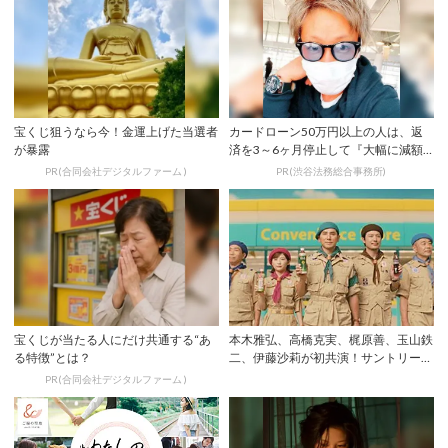
宝くじ狙うなら今！金運上げた当選者
カードローン50万円以上の人は、返
が暴露
済を3～6ヶ月停止して『大幅に減額
してから返済...
PR(合同会社デジタルファーム )
PR(渋谷法務総合事務所)
宝くじが当たる人にだけ共通する“あ
本木雅弘、高橋克実、梶原善、玉山鉄
る特徴”とは？
二、伊藤沙莉が初共演！サントリー新
TVCMが先...
PR(合同会社デジタルファーム )