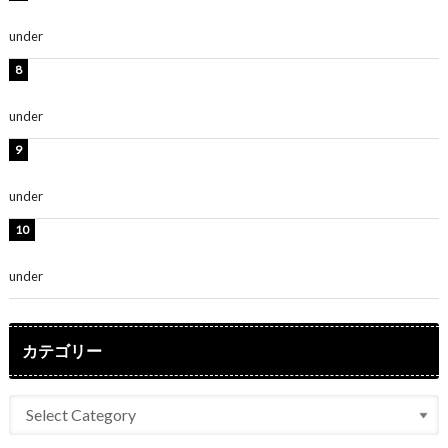
「無邪気で可愛い」
under
ENTERTAINMENT
渡辺美優紀、美脚のミニワンピ衣装姿公開！「可愛いぃ
～」「みるきーのピンクコーデは最強」
under
ENTERTAINMENT
熊田曜子、圧巻美ボディのドレス姿公開！「妖艶な美し
さ」「女神」
under
ENTERTAINMENT
堀未央奈、6年ぶりとなる写真集発売を発表！「今まで
の集大成と、これからの決意が詰まった自信の一冊」
under
ENTERTAINMENT
カテゴリー