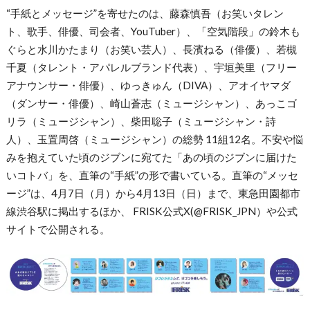
“手紙とメッセージ”を寄せたのは、藤森慎吾（お笑いタレン
ト、歌手、俳優、司会者、YouTuber）、「空気階段」の鈴木も
ぐらと水川かたまり（お笑い芸人）、長濱ねる（俳優）、若槻
千夏（タレント・アパレルブランド代表）、宇垣美里（フリー
アナウンサー・俳優）、ゆっきゅん（DIVA）、アオイヤマダ
（ダンサー・俳優）、崎山蒼志（ミュージシャン）、あっこゴ
リラ（ミュージシャン）、柴田聡子（ミュージシャン・詩
人）、玉置周啓（ミュージシャン）の総勢 11組12名。不安や悩
みを抱えていた頃のジブンに宛てた「あの頃のジブンに届けた
いコトバ」を、直筆の“手紙”の形で書いている。直筆の“メッセ
ージ”は、4月7日（月）から4月13日（日）まで、東急田園都市
線渋谷駅に掲出するほか、 FRISK公式X(@FRISK_JPN）や公式
サイトで公開される。