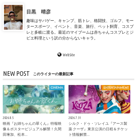
目黒 晴彦
趣味はサバゲー、キャンプ、筋トレ、格闘技、ゴルフ、モー
タースポーツ、イベント、音楽、旅行、ペット飼育、コスプ
レと多岐に渡る。最近のマイブームは赤ちゃんコスプレとジ
ビエ料理という訳の分からないキャラ。
WebSite
NEW POST
このライターの最新記事
CINEMA
ENTERTAINMENT
2026.8.5
2026.7.31
映画『お姉ちゃんの翠くん』特報映
シルク・ドゥ・ソレイユ『アース製
像＆ポスタービジュアル解禁！久間
薬 クーザ』東京公演の日程＆チケッ
田琳加、松本…
ト情報解禁…