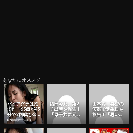
あなたにオススメ
バイアグラは捨
福田彩乃、第2
山本彩、喜びの
てた「65歳が45
子出産を報告！
笑顔で誕生日を
分で3回戦も余
「母子共に元気
報告！「思いっ
裕」980円で朝
に過ごせていま
きり楽しんでや
PR(健商株式会社)
まで絶好調！
す」 | YESNEW
ります」 | YESN
S...
E...