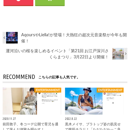
AqoursやLiella!が登場！大熱狂の超次元音楽祭が今年も開
催！
運河沿いの桜を楽しめるイベント「第21回 お江戸深川さ
くらまつり」3月22日より開催！
RECOMMEND
こちらの記事も人気です。
ENTERTAINMENT
ENTERTAINMENT
2020.11.27
2022.8.22
前田敦子、冬コーデ公開で育児を通
黒木メイサ、ブラトップ姿の肌見せ
して学んだ体験を明かす！
で腹筋チラリ！「ただただかっこ良