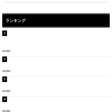
ランキング
【インタビュー】堀内まり菜＆宮本佳林＆杏ジュリア＆
及川結依「みんなでどこまで高い到達点を目指せるかす
ごく楽しみです！」『スクールアイドルミュージカル』
under
ENTERTAINMENT
横野すみれ、ビキニ姿のグラビアショット公開！「美し
い」「スタイル最高！」
under
ENTERTAINMENT
板野友美、神スタイルのビキニショット公開！「スタイ
ルレベチすぎてやばい」
under
ENTERTAINMENT
岡田紗佳、美ボディ全開のグラビアショット公開！「撃
ち抜かれる美しさ」「色っぽい」
under
ENTERTAINMENT