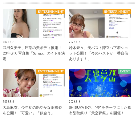
ENTERTAINMENT
ENTERTAINMENT
2026.8.7
2026.8.7
武田久美子、圧巻の美ボディ披露！
鈴木奈々、美バスト際立つ下着ショ
23年ぶり写真集『Sango』タイトル決
ット公開！「今のバストが一番自信
定
あります！」
ENTERTAINMENT
EVENT
2026.8.6
2026.8.6
大島麻衣、今年初の艶やかな浴衣姿
SHIBUYA SKY、"夢"をテーマにした都
を公開！「可愛い」「似合う」
市型秋祭り「天空夢祭」を開催！…