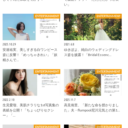
い」
ENTERTAINMENT
ENTERTAINMENT
2025.10.29
2021.6.8
安達祐実、美しすぎる白ワンピース
ゆきぽよ、純白のウェディングドレ
姿に反響！「めっちゃきれい」「妖
ス姿を披露！「Bridal Essenc…
精さんで…
ENTERTAINMENT
ENTERTAINMENT
2022.2.10
2025.11.7
生見愛瑠、美肌チラリな1st写真集の
高見侑里、「新たな命を授かりまし
表紙を公開！「ちょっぴりセクシ
た」夫・flumpool尼川元気との第1…
ー」「…
ENTERTAINMENT
ENTERTAINMENT