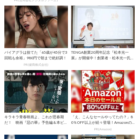
バイアグラは捨てた「65歳が45分で3
TENGA創業20周年記念『松本光一
回戦も余裕」980円で朝まで絶好調！
展』が開催中！創業者・松本光一氏が
熱い思いを...
PR(健商株式会社)
キラキラ青春映画よ、これが思春期
「え、こんなセールやってたの？」8
だ！ 映画『惡の華』予告編＆本ビジ
0％OFF以上が続々登場！Amazonの
ュアルが解禁
本気が...
PR(Amazon)