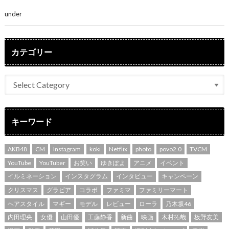
素敵」
under
ENTERTAINMENT
カテゴリー
キーワード
AKB48
CM
Instagram
koki
Netflix
photo
povo2.0
TVCM
YouTube
YouTuber
お笑い
ゆきぽよ
アニメ
イベント
イルミネーション
インスタグラム
インタビュー
キャンペーン
クリスマス
グラビア
コラボ
ファミマ
ファミリーマート
ヘアスタイル
マギー
モデル
レビュー
ローラ
乃木坂46
内田理央
女優
山田優
工藤静香
新曲
映画
木村拓哉
板野友美