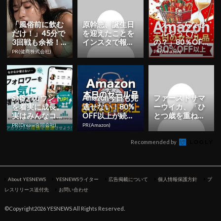
「風俗前に飲む
原幹恵、誕生日
「え、こんなセ
だけ！」45分で
を迎えたことを
ールやってた
3回戦も余裕！9
インスタで報
の？」80％OFF
80円で朝まで絶
告！「『ありが
以上が続々登
PR(健商株式会社)
PR(Amazon)
好調
とう』をたくさ
場！Amazonの本
ん感じられる...
気が...
SNSアカウント
Amazon今日も見
ファーストサマ
を着実に成長。
逃せない！80%
ーウイカ、「ひ
実はみんなココ
OFF以上が続々
とつ歳を重ねま
使ってます。
登場
した」自作ムー
PR(Dreaw合同会社)
PR(Amazon)
ビーで誕生日を
報告！ |...
Recommended by
About YESNEWS
YESNEWSライター
広告掲載について
個人情報保護方針
プ
レスリリース送付先
お問い合わせ
©Copyright2026 YESNEWS All Rights Reserved.