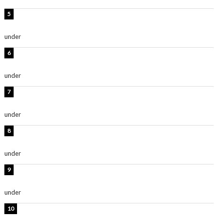
西山茉希、夏全開な黒ビキニショット公開！「海似合い
ます」「スタイル抜群」
under
ENTERTAINMENT
時東ぁみ、白ビキニの美ボディショット公開！「最高」
「無邪気で可愛い」
under
ENTERTAINMENT
渡辺美優紀、美脚のミニワンピ衣装姿公開！「可愛いぃ
～」「みるきーのピンクコーデは最強」
under
ENTERTAINMENT
熊田曜子、圧巻美ボディのドレス姿公開！「妖艶な美し
さ」「女神」
under
ENTERTAINMENT
堀未央奈、6年ぶりとなる写真集発売を発表！「今まで
の集大成と、これからの決意が詰まった自信の一冊」
under
ENTERTAINMENT
吉川愛、艶やかな浴衣姿公開！「綺麗すぎ」「とっても