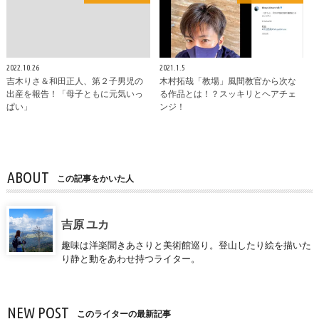
2022.10.26
2021.1.5
吉木りさ＆和田正人、第２子男児の
木村拓哉「教場」風間教官から次な
出産を報告！「母子ともに元気いっ
る作品とは！？スッキリとヘアチェ
ぱい」
ンジ！
ABOUT
この記事をかいた人
吉原 ユカ
趣味は洋楽聞きあさりと美術館巡り。登山したり絵を描いた
り静と動をあわせ持つライター。
NEW POST
このライターの最新記事