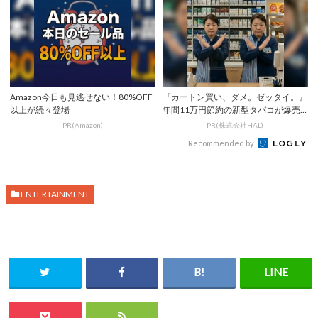
Amazon今日も見逃せない！80%OFF
『カートン買い、ダメ。ゼッタイ。』
以上が続々登場
年間11万円節約の新型タバコが爆売
れ
PR(Amazon)
PR(株式会社HAL)
Recommended by
ENTERTAINMENT