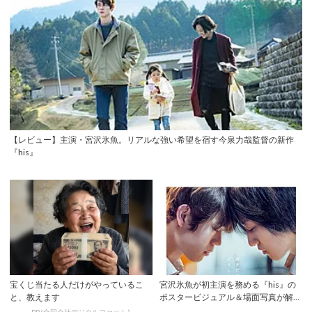
【レビュー】主演・宮沢氷魚。リアルな強い希望を宿す今泉力哉監督の新作
『his』
宝くじ当たる人だけがやっているこ
宮沢氷魚が初主演を務める『his』の
と、教えます
ポスタービジュアル＆場面写真が解
禁！眼福の❝...
PR(合同会社デジタルファーム )