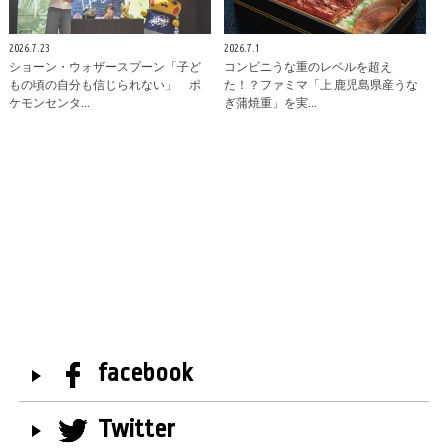
2026.7.23
2026.7.1
ショーン・ウォザースプーン「子ど
コンビニうな重のレベルを超え
もの頃の自分も信じられない」 ポ
た！？ファミマ「上 鹿児島県産うな
ケモンセンタ…
ぎ蒲焼重」を実…
facebook
Twitter