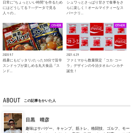
日常に“ちょっといい時間”を作るため
シュワっとさっぱり甘さで食事をさ
にはどうしてる？―データで見る
らに楽しく！オールマイティーなス
人々の…
パークリ…
OTHER
OTHER
2020.9.7
2021.6.29
残暑にもピッタリ♪たった10分で旨辛
ファミマから数量限定「コカ･コー
スンドゥブが楽しめる丸大食品『ス
ラ」デザインの今治タオルハンカチ
ンド…
誕生！
ABOUT
この記事をかいた人
目黒 晴彦
趣味はサバゲー、キャンプ、筋トレ、格闘技、ゴルフ、モー