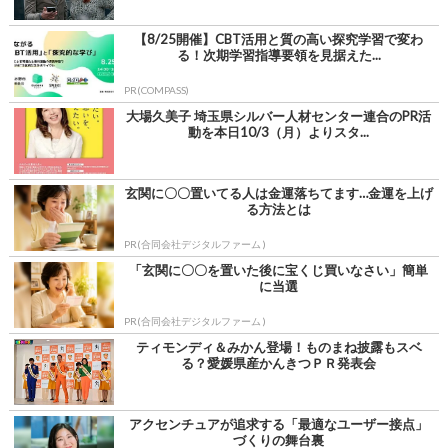
【8/25開催】CBT活用と質の高い探究学習で変わ
る！次期学習指導要領を見据えた...
PR(COMPASS)
大場久美子 埼玉県シルバー人材センター連合のPR活
動を本日10/3（月）よりスタ...
玄関に〇〇置いてる人は金運落ちてます…金運を上げ
る方法とは
PR(合同会社デジタルファーム )
「玄関に〇〇を置いた後に宝くじ買いなさい」簡単
に当選
PR(合同会社デジタルファーム )
ティモンディ＆みかん登場！ものまね披露もスベ
る？愛媛県産かんきつＰＲ発表会
アクセンチュアが追求する「最適なユーザー接点」
づくりの舞台裏