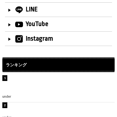
LINE
YouTube
Instagram
ランキング
【インタビュー】堀内まり菜＆宮本佳林＆杏ジュリア＆
及川結依「みんなでどこまで高い到達点を目指せるかす
ごく楽しみです！」『スクールアイドルミュージカル』
under
ENTERTAINMENT
板野友美、水着姿の美ボディショット公開！「スタイル
抜群」「最高にセクシー」