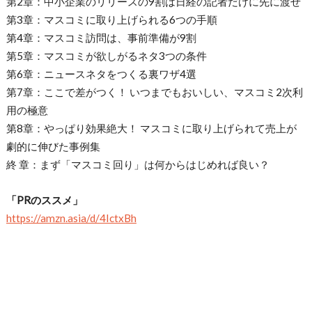
第2章：中小企業のリリースの9割は日経の記者だけに先に渡せ
第3章：マスコミに取り上げられる6つの手順
第4章：マスコミ訪問は、事前準備が9割
第5章：マスコミが欲しがるネタ3つの条件
第6章：ニュースネタをつくる裏ワザ4選
第7章：ここで差がつく！ いつまでもおいしい、マスコミ2次利
用の極意
第8章：やっぱり効果絶大！ マスコミに取り上げられて売上が
劇的に伸びた事例集
終 章：まず「マスコミ回り」は何からはじめれば良い？
「PRのススメ」
https://amzn.asia/d/4IctxBh