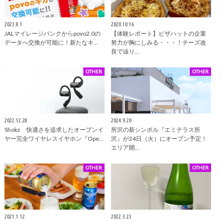
2023.8.1
2020.10.16
JALマイレージバンクからpovo2.0の
【体験レポート】ピザハットの企業
データへ交換が可能に！新たなキ…
努力が胸にしみる・・・！チーズ改
良で辿り…
OTHER
OTHER
2022.12.28
2024.9.20
Shokz 快適さを追求したオープンイ
所沢の新シンボル『エミテラス所
ヤー完全ワイヤレスイヤホン『Ope…
沢』が24日（火）にオープン予定！
エリア開…
OTHER
OTHER
2021.1.12
2022.3.23