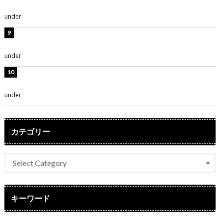
～」「みるきーのピンクコーデは最強」
under
ENTERTAINMENT
熊田曜子、圧巻美ボディのドレス姿公開！「妖艶な美し
さ」「女神」
under
ENTERTAINMENT
堀未央奈、6年ぶりとなる写真集発売を発表！「今まで
の集大成と、これからの決意が詰まった自信の一冊」
under
ENTERTAINMENT
カテゴリー
キーワード