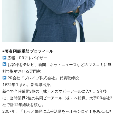
■著者 阿部 重郎 プロフィール
広報・PRアドバイザー
お客様をテレビ、新聞、ネットニュースなどのマスコミに無
料で取材させる専門家
PR会社「プレイブ株式会社」 代表取締役
1972年生まれ。新潟県出身。
新卒で当時業界3位の（株）オズマピーアールに入社。3年後
に、当時業界2位の共同ピーアール（株）へ転職。大手PR会社2
社で計12年経験を積む。
2007年、「もっと気軽に広報活動を～オモシロイ！をあふれさ