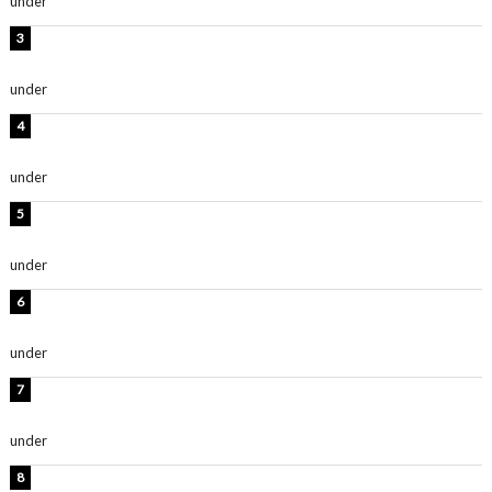
under
ENTERTAINMENT
横野すみれ、ビキニ姿のグラビアショット公開！「美し
い」「スタイル最高！」
under
ENTERTAINMENT
板野友美、神スタイルのビキニショット公開！「スタイ
ルレベチすぎてやばい」
under
ENTERTAINMENT
西山茉希、夏全開な黒ビキニショット公開！「海似合い
ます」「スタイル抜群」
under
ENTERTAINMENT
岡田紗佳、美ボディ全開のグラビアショット公開！「撃
ち抜かれる美しさ」「色っぽい」
under
ENTERTAINMENT
時東ぁみ、白ビキニの美ボディショット公開！「最高」
「無邪気で可愛い」
under
ENTERTAINMENT
渡辺美優紀、美脚のミニワンピ衣装姿公開！「可愛いぃ