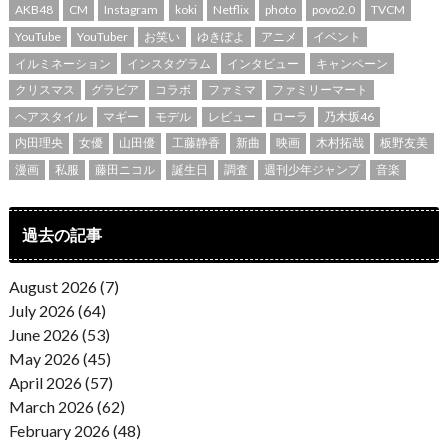
AKB48
CM
Instagram
koki
Netflix
photo
povo2.0
TVCM
YouTube
YouTuber
お笑い
ゆきぽよ
アニメ
イベント
イルミネーション
インスタグラム
インタビュー
キャンペーン
クリスマス
グラビア
コラボ
ファミマ
ファミリーマート
ヘアスタイル
マギー
モデル
レビュー
ローラ
乃木坂46
内田理央
女優
山田優
工藤静香
新曲
映画
木村拓哉
板野友美
漫画
私服
藤田ニコル
誕生日
調査
週刊少年ジャンプ
音楽
過去の記事
August 2026 (7)
July 2026 (64)
June 2026 (53)
May 2026 (45)
April 2026 (57)
March 2026 (62)
February 2026 (48)