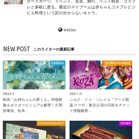
タースポーツ、イベント、音楽、旅行、ペット飼育、コスプ
レと多岐に渡る。最近のマイブームは赤ちゃんコスプレとジ
ビエ料理という訳の分からないキャラ。
WebSite
NEW POST
このライターの最新記事
CINEMA
ENTERTAINMENT
2026.8.5
2026.7.31
映画『お姉ちゃんの翠くん』特報映
シルク・ドゥ・ソレイユ『アース製
像＆ポスタービジュアル解禁！久間
薬 クーザ』東京公演の日程＆チケッ
田琳加、松本…
ト情報解禁…
ENTERTAINMENT
OTHER