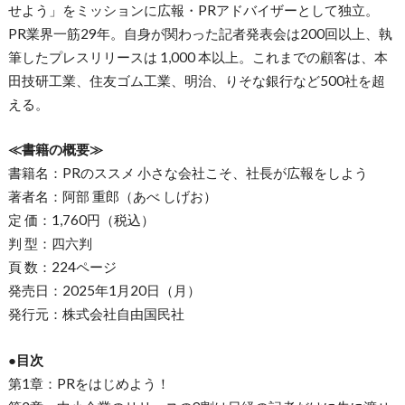
せよう」をミッションに広報・PRアドバイザーとして独立。
PR業界一筋29年。自身が関わった記者発表会は200回以上、執
筆したプレスリリースは 1,000 本以上。これまでの顧客は、本
田技研工業、住友ゴム工業、明治、りそな銀行など500社を超
える。
≪書籍の概要≫
書籍名：PRのススメ 小さな会社こそ、社長が広報をしよう
著者名：阿部 重郎（あべ しげお）
定 価：1,760円（税込）
判 型：四六判
頁 数：224ページ
発売日：2025年1月20日（月）
発行元：株式会社自由国民社
●目次
第1章：PRをはじめよう！